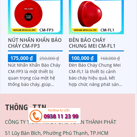
thương mại với tính năng
tình huống nguy hiểm Khi
nổi bật độ bền cao và thiết
có sự cố nhân viên chỉ cần
kế dễ sử dụng giúp đảm
nhấn nút ấn khẩn cấp này
bảo an toàn cho người lao
để nhanh chóng ngừng
động và thiết bị trong
hoạt động của thiết bị
những tình huống khẩn
giảm thiểu thiệt hại và
NÚT NHẤN KHẨN BÁO
ĐÈN BÁO CHÁY
cấp.
nguy hiểm.
CHÁY CM-FP3
CHUNG MEI CM-FL1
175,000 ₫
100,000 ₫
250,000 ₫
168,000 ₫
Nút Nhấn Khẩn Báo Cháy
Đèn Báo Cháy Chung Mei
CM-FP3 là một thiết bị
CM-FL1 là thiết bị cảnh
quan trọng của một hệ
báo cháy hiệu quả, kết
thống báo cháy, giúp
hợp chức năng phát sáng
người dùng có thể nhận
và âm thanh để cảnh báo
biết trực tiếp đám cháy
sớm nguy cơ cháy. Với
hoặc sự cố, người dùng sẽ
thiết kế nhỏ gọn, dễ lắp
THÔNG TIN
nhấn trực tiếp vào nút
đặt, CM-FL1 giúp tăng
nhấn để cảnh báo trực
cường độ sáng trong tình
CÔNG TY TNHH TM-DV ĐẦU TƯ AN THÀNH PHÁT
tiếp về trung tâm từ đây
huống khẩn cấp, đảm bảo
đưa ra tín hiệu báo cháy
an toàn cho người sử
51 Lũy Bán Bích, Phường Phú Thạnh, TP.HCM
dụng trong các tòa nhà,