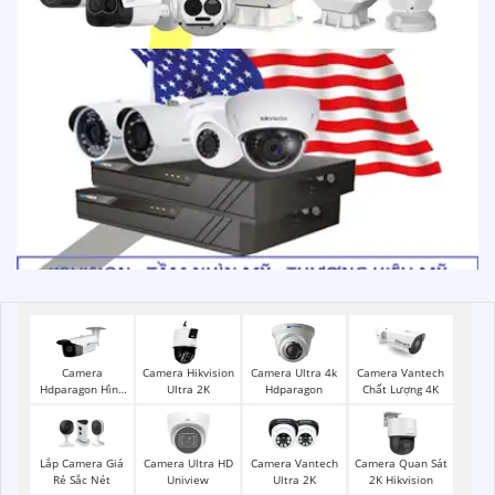
Camera
Camera Hikvision
Camera Ultra 4k
Camera Vantech
Hdparagon Hình
Ultra 2K
Hdparagon
Chất Lượng 4K
Ảnh 4K
Lắp Camera Giá
Camera Ultra HD
Camera Vantech
Camera Quan Sát
Rẻ Sắc Nét
Uniview
Ultra 2K
2K Hikvision