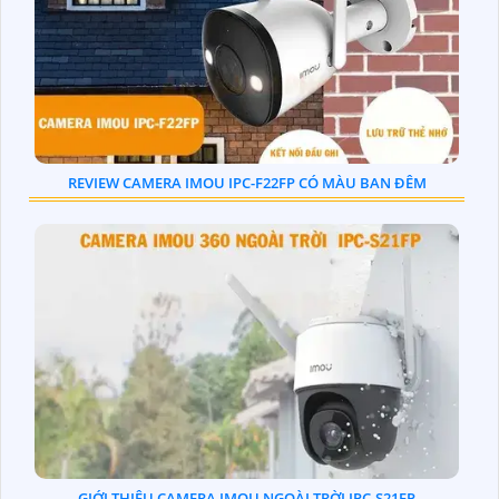
REVIEW CAMERA IMOU IPC-F22FP CÓ MÀU BAN ĐÊM
GIỚI THIỆU CAMERA IMOU NGOÀI TRỜI IPC-S21FP