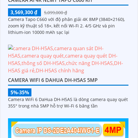
CAMERA AI 4K NLMT TAPO C660 KIT
3,569,300 ₫
5,099,000 ₫
Camera Tapo C660 với độ phân giải 4K 8MP (3840×2160),
zoom kỹ thuật số 18×, kết nối Wi-Fi 2. 4/5 GHz và pin
lithium-ion 10000 mAh sạc lại
CAMERA WIFI 6 DAHUA DH-H5AS 5MP
5%-35%
Camera WiFi 6 DaHua DH-H5AS là dòng camera quay quét
355° trong nhà 5MP hỗ trợ Wi-Fi 6 băng tần