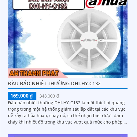
ĐẦU BÁO NHIỆT THƯỜNG DHI-HY-C132
169,000 ₫
348,000 ₫
Đầu báo nhiệt thường DHI-HY-C132 là một thiết bị quang
trọng trong một hệ thống giám sát,lắp đặt tại các khu vực
dễ xảy ra hỏa hoạn, cháy nổ, có thể nhận biết được đám
cháy khi nhiệt độ trong khu vực vượt quá mức cho phép,
thiết kế dạng tròn lắp đặt ốp trần.