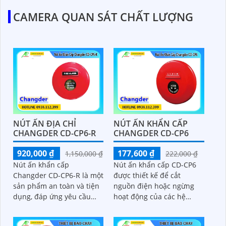
CAMERA QUAN SÁT CHẤT LƯỢNG
NÚT ẤN ĐỊA CHỈ
NÚT ẤN KHẨN CẤP
CHANGDER CD-CP6-R
CHANGDER CD-CP6
920,000 ₫
177,600 ₫
1,150,000 ₫
222,000 ₫
Nút ấn khẩn cấp
Nút ấn khẩn cấp CD-CP6
Changder CD-CP6-R là một
được thiết kế để cắt
sản phẩm an toàn và tiện
nguồn điện hoặc ngừng
dụng, đáp ứng yêu cầu
hoạt động của các hệ
khắt khe trong các môi
thống máy móc trong
trường công nghiệp và
trường hợp có sự cố hoặc