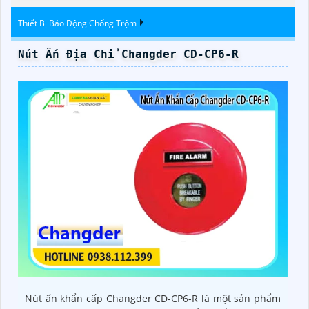
Thiết Bị Báo Động Chống Trộm
Nút Ấn Địa Chỉ Changder CD-CP6-R
Nút ấn khẩn cấp Changder CD-CP6-R là một sản phẩm