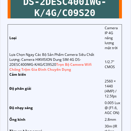
DS-2DESC400IWG-
K/4G/C09S20
Camera
IP 4G
Loại
năng
lượng
mặt trời
Lựa Chọn Ngay Các Bộ Sản Phẩm Camera Siêu Chất
Lượng: Camera HIKVISION Dung SIM 4G DS-
1/2.7"
2DESC400IWG-K/4G/C09S20
Trọn Bộ Camera Wifi
CMOS
Chống Trộm Gia Đình Chuyên Dụng
Cảm biến
2560 ×
1440
Độ phân giải
(4MP) /
12.5fps
0.005 Lux
Độ nhạy sáng
@ (F1.6,
AGC ON)
Ống kính
2.8mm
30m (IR