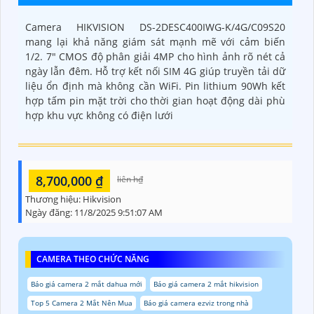
Camera HIKVISION DS-2DESC400IWG-K/4G/C09S20
mang lại khả năng giám sát mạnh mẽ với cảm biến
1/2. 7" CMOS độ phân giải 4MP cho hình ảnh rõ nét cả
ngày lẫn đêm. Hỗ trợ kết nối SIM 4G giúp truyền tải dữ
liệu ổn định mà không cần WiFi. Pin lithium 90Wh kết
hợp tấm pin mặt trời cho thời gian hoạt động dài phù
hợp khu vực không có điện lưới
8,700,000 ₫
liên h₫
Thương hiệu:
Hikvision
Ngày đăng:
11/8/2025 9:51:07 AM
CAMERA THEO CHỨC NĂNG
Báo giá camera 2 mắt dahua mới
Báo giá camera 2 mắt hikvision
Top 5 Camera 2 Mắt Nên Mua
Báo giá camera ezviz trong nhà