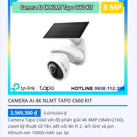
CAMERA AI 4K NLMT TAPO C660 KIT
3,569,300 ₫
5,099,000 ₫
Camera Tapo C660 với độ phân giải 4K 8MP (3840×2160),
zoom kỹ thuật số 18×, kết nối Wi-Fi 2. 4/5 GHz và pin
lithium-ion 10000 mAh sạc lại