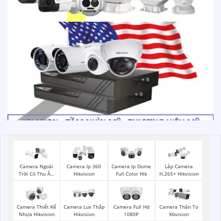
Camera Ngoài
Camera Ip 360
Camera Ip Dome
Lắp Camera
Trời Có Thu Âm
Hikvision
Full Color Hik
H.265+ Hikvision
Hik
Camera Thiết Kế
Camera Lux Thấp
Camera Full Hd
Camera Thân To
Nhựa Hikvision
Hikvision
1080P
Kbvision