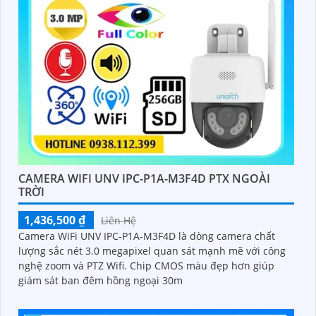
CAMERA WIFI UNV IPC-P1A-M3F4D PTX NGOÀI
TRỜI
1,436,500 ₫
Liên Hệ
Camera WiFi UNV IPC-P1A-M3F4D là dòng camera chất
lượng sắc nét 3.0 megapixel quan sát mạnh mẽ với công
nghệ zoom và PTZ Wifi. Chip CMOS màu đẹp hơn giúp
giám sát ban đêm hồng ngoại 30m