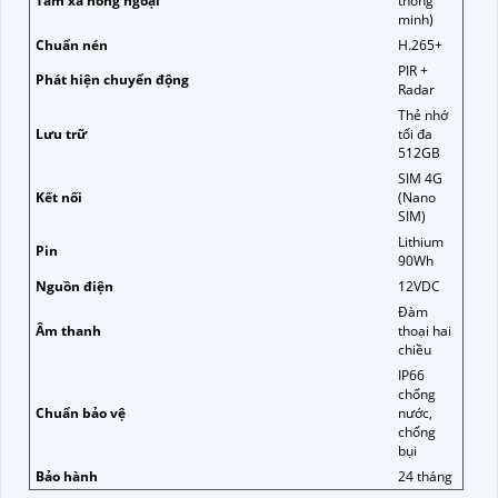
Tầm xa hồng ngoại
thông
minh)
Chuẩn nén
H.265+
PIR +
Phát hiện chuyển động
Radar
Thẻ nhớ
Lưu trữ
tối đa
512GB
SIM 4G
Kết nối
(Nano
SIM)
Lithium
Pin
90Wh
Nguồn điện
12VDC
Đàm
Âm thanh
thoại hai
chiều
IP66
chống
Chuẩn bảo vệ
nước,
chống
bụi
Bảo hành
24 tháng