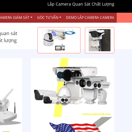
Lắp Camera Quan Sát Chất Lượng
CAMERA GIÁM SÁT
GÓC TƯ VẤN
DEMO LẮP CAMERA CAMERA
quan sát
ất lượng