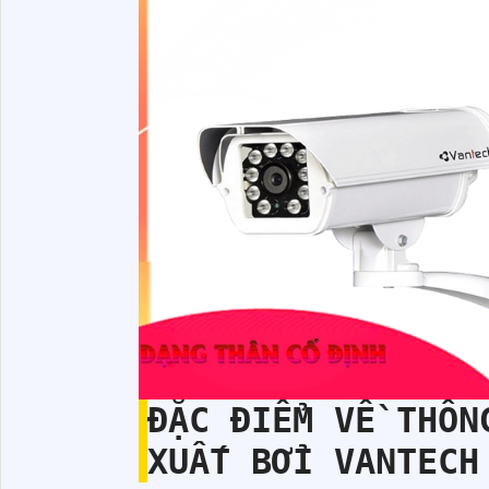
ĐẶC ĐIỂM VỀ THÔ
XUẤT BỞI VANTECH