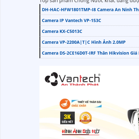
Top sản phẩm Chống Nước khác đang đượ
DH-HAC-HFW1801TMP-I8 Camera An Ninh Thi
Camera IP Vantech VP-153C
Camera KX-C5013C
Camera VP-2200A|T|C Hình Ảnh 2.0MP
Camera DS-2CE16D0T-IRF Thân Hikvision Giá