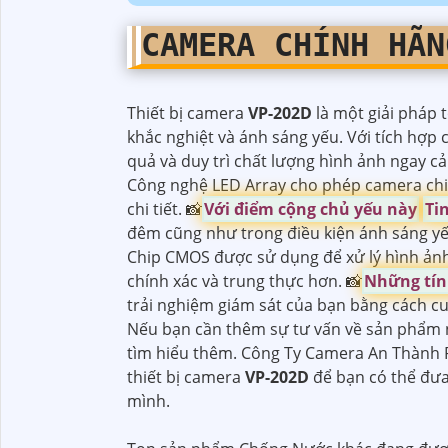
CAMERA CHÍNH HÃ
Thiết bị camera
VP-202D
là một giải pháp t
khắc nghiệt và ánh sáng yếu. Với tích hợp
quả và duy trì chất lượng hình ảnh ngay cả
Công nghệ LED Array cho phép camera chiế
chi tiết. 📸
Với điểm cộng chủ yếu này
Ti
đêm cũng như trong điều kiện ánh sáng y
Chip CMOS được sử dụng để xử lý hình ảnh
chính xác và trung thực hơn. 📸
Những tín
trải nghiệm giám sát của bạn bằng cách cu
Nếu bạn cần thêm sự tư vấn về sản phẩm n
tìm hiểu thêm. Công Ty Camera An Thành P
thiết bị camera
VP-202D
để bạn có thể đưa
mình.