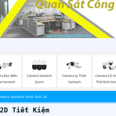
ra Đọc Biển
Camera Vantech
Camera Ip Thân
Camera Có H
Xe Vantech
Zoom
Vantech
Thẻ Nhớ Van
mera Vantech Hình Ảnh 2K
2D Tiết Kiệm