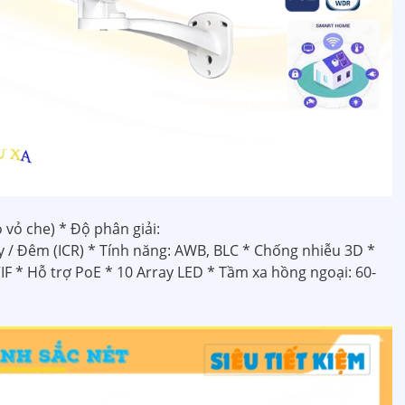
ỏ che) * Độ phân giải:
y / Đêm (ICR) * Tính năng: AWB, BLC * Chống nhiễu 3D *
F * Hỗ trợ PoE * 10 Array LED * Tầm xa hồng ngoại: 60-