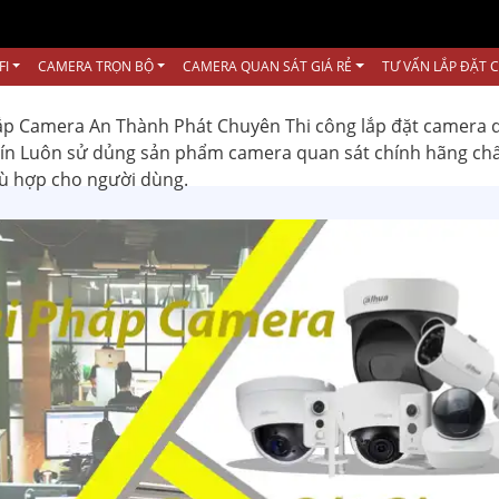
FI
CAMERA TRỌN BỘ
CAMERA QUAN SÁT GIÁ RẺ
TƯ VẤN LẮP ĐẶT 
ắp Camera An Thành Phát Chuyên Thi công lắp đặt camera 
 tín Luôn sử dủng sản phẩm camera quan sát chính hãng ch
hù hợp cho người dùng.