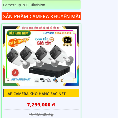
Camera Ip 360 Hikvision
SẢN PHẨM CAMERA KHUYẾN MÃI
LẮP CAMERA KHO HÀNG SẮC NÉT
7,299,000 ₫
10,450,000 ₫