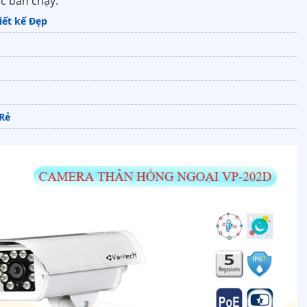
c bán chạy:
ết kế Đẹp
 Rẻ