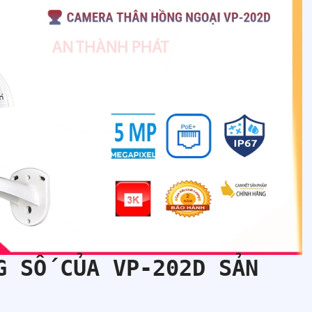
NG SỐ CỦA
VP-202D
SẢN