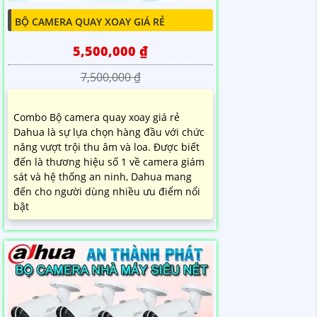
BỘ CAMERA QUAY XOAY GIÁ RẺ
5,500,000 ₫
7,500,000 ₫
Combo Bộ camera quay xoay giá rẻ
Dahua là sự lựa chọn hàng đầu với chức
năng vượt trội thu âm và loa. Được biết
đến là thương hiệu số 1 về camera giám
sát và hệ thống an ninh, Dahua mang
đến cho người dùng nhiều ưu điểm nổi
bật