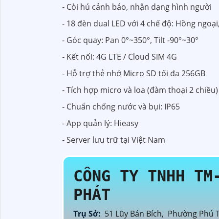
- Còi hú cảnh báo, nhận dạng hình người
- 18 đèn dual LED với 4 chế độ: Hồng ngoại
- Góc quay: Pan 0°~350°, Tilt -90°~30°
- Kết nối: 4G LTE / Cloud SIM 4G
- Hỗ trợ thẻ nhớ Micro SD tối đa 256GB
- Tích hợp micro và loa (đàm thoại 2 chiều)
- Chuẩn chống nước và bụi: IP65
- App quản lý: Hieasy
- Server lưu trữ tại Việt Nam
CÔNG TY TNHH TM
PHÁT
Trụ Sở:
51 Lũy Bán Bích, Phường Phú