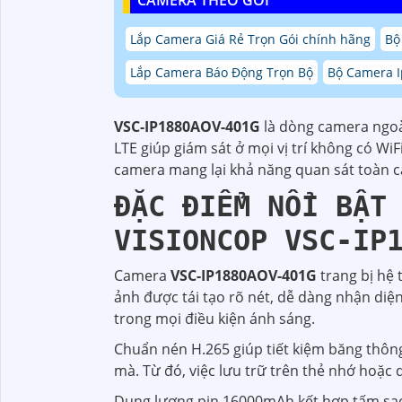
CAMERA THEO GÓI
Lắp Camera Giá Rẻ Trọn Gói chính hãng
Bộ
Lắp Camera Báo Động Trọn Bộ
Bộ Camera I
VSC-IP1880AOV-401G
là dòng camera ngoài
LTE giúp giám sát ở mọi vị trí không có Wi
camera mang lại khả năng quan sát toàn c
ĐẶC ĐIỂM NỔI BẬT
VISIONCOP VSC-IP
Camera
VSC-IP1880AOV-401G
trang bị hệ 
ảnh được tái tạo rõ nét, dễ dàng nhận diện
trong mọi điều kiện ánh sáng.
Chuẩn nén H.265 giúp tiết kiệm băng thôn
mà. Từ đó, việc lưu trữ trên thẻ nhớ hoặc q
Dung lượng pin 16000mAh kết hợp tấm sạc