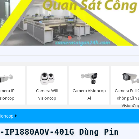
mera IP
Camera Wifi
Camera Visioncop
Camera Full 
isioncop
Visioncop
Al
Không Cần 
VisionCo
ioncop
-IP1880AOV-401G Dùng Pin