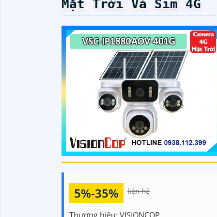
Mặt Trời Và Sim 4G
5%-35%
liên hệ
Thương hiệu:
VISIONCOP