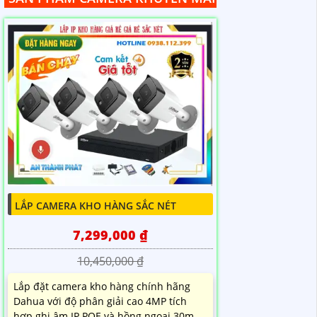
LẮP CAMERA KHO HÀNG SẮC NÉT
7,299,000 ₫
10,450,000 ₫
Lắp đặt camera kho hàng chính hãng
Dahua với độ phân giải cao 4MP tích
hợp ghi âm IP POE và hồng ngoại 30m