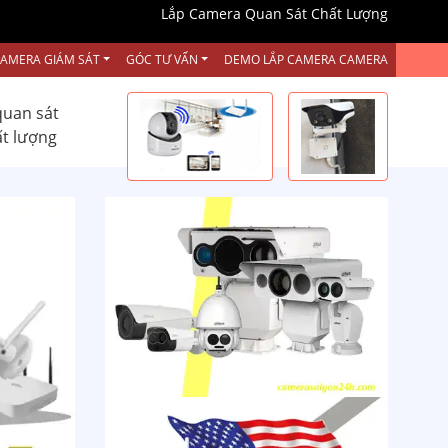
Lắp Camera Quan Sát Chất Lượng
CAMERA GIÁM SÁT
GÓC TƯ VẤN
DEMO LẮP CAMERA CAMERA
quan sát
ất lượng