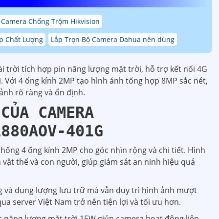
 Camera Chống Trộm Hikvision
p Chất Lượng
Lắp Trọn Bộ Camera Dahua nên dùng
 trời tích hợp pin năng lượng mặt trời, hỗ trợ kết nối 4G
Fi. Với 4 ống kính 2MP tạo hình ảnh tổng hợp 8MP sắc nét,
ảnh rõ ràng và ổn định.
 CỦA CAMERA
1880AOV-401G
thống 4 ống kính 2MP cho góc nhìn rộng và chi tiết. Hình
 vật thể và con người, giúp giám sát an ninh hiệu quả
g và dung lượng lưu trữ mà vẫn duy trì hình ảnh mượt
ua server Việt Nam trở nên tiện lợi và tối ưu hơn.
 năng lượng mặt trời 15W giúp camera hoạt động liên