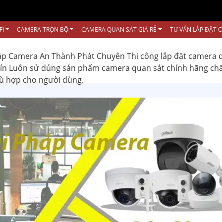
FI
CAMERA TRỌN BỘ
CAMERA QUAN SÁT GIÁ RẺ
TƯ VẤN LẮP ĐẶT 
ắp Camera An Thành Phát Chuyên Thi công lắp đặt camera 
 tín Luôn sử dủng sản phẩm camera quan sát chính hãng ch
hù hợp cho người dùng.