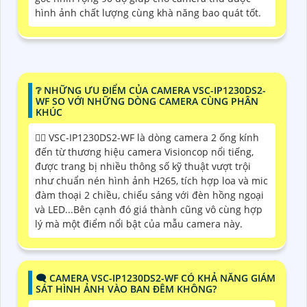
hình ảnh chất lượng cùng khà năng bao quát tốt.
❔ NHỮNG ƯU ĐIỂM CỦA CAMERA VSC-IP1230DS2-
WF SO VỚI NHỮNG DÒNG CAMERA CÙNG PHÂN
KHÚC
🙆‍♀️ VSC-IP1230DS2-WF là dòng camera 2 ống kính
đến từ thương hiệu camera Visioncop nổi tiếng,
được trang bị nhiều thông số kỹ thuật vượt trội
như chuẩn nén hình ảnh H265, tích hợp loa và mic
đàm thoại 2 chiều, chiếu sáng với đèn hồng ngoại
và LED...Bên cạnh đó giá thành cũng vô cùng hợp
lý mà một điểm nổi bật của mẫu camera này.
🗨️ CAMERA VSC-IP1230DS2-WF CÓ KHẢ NĂNG GIÁM
SÁT HÌNH ẢNH VÀO BAN ĐÊM KHÔNG?