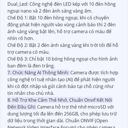
Dual_Led: Công nghệ đèn LED kép với 10 đèn hồng
ngoại nano và 2 đèn ánh sáng vàng ấm.
Chế Độ 1: Bật 10 đèn hồng ngoại, khi có chuyển
động phát hiện người vào vùng cảnh báo thì 2 đèn
ánh sáng vàng bật lên, hỗ trợ camera có màu để
nhìn rõ hơn.
Chế Độ 2: Bật 2 đèn ánh sáng vàng khi trời tối để hỗ
trợ camera có màu.
Chế Độ 3: Chỉ bật 10 bóng hồng ngoại cho hình ảnh
ban đêm là đen trắng.
7. Chức Năng AI Thông Minh:
Camera được tích hợp
công nghệ trí tuệ nhân tạo (AI) để phát hiện người
khi có đột nhập và gửi cảnh báo tại chỗ cũng như
tin nhắn cho chủ nhà.
8. Hỗ Trợ Khe Cắm Thẻ Nhớ, Chuẩn Onvif Kết Nối
Đến Đầu Ghi:
Camera hỗ trợ thẻ nhớ microSD với
dung lượng tối đa lên đến 256GB, cho phép lưu trữ
dữ liệu trong thời gian dài. Chuẩn ONVIF (Open
Network Video Interface Forum) cho phép camera