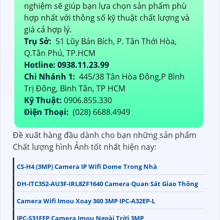
nghiệm sẽ giúp bạn lựa chọn sản phẩm phù
hợp nhất với thông số kỹ thuật chất lượng và
giá cả hợp lý.
Trụ Sở:
51 Lũy Bán Bích, P. Tân Thới Hòa,
Q.Tân Phú, TP.HCM
Hotline: 0938.11.23.99
Chi Nhánh 1:
445/38 Tân Hòa Đông,P Bình
Trị Đông, Bình Tân, TP HCM
Kỹ Thuật:
0906.855.330
Điện Thoại:
(028) 6688.4949
Đề xuất hàng đầu dành cho bạn những sản phẩm
Chất lượng hình Ảnh tốt nhất hiện nay:
CS-H4 (3MP) Camera IP Wifi Dome Trong Nhà
DH-ITC352-AU3F-IRL8ZF1640 Camera Quan Sát Giao Thông
Camera Wifi Imou Xoay 360 3MP IPC-A32EP-L
IPC-S31FEP Camera Imou Ngoài Trời 3MP