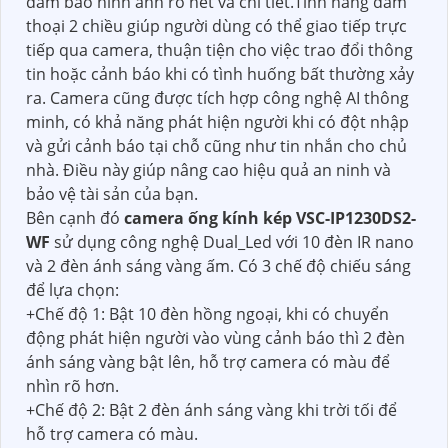
đảm bảo hình ảnh rõ nét và chi tiết.Tính năng đàm
thoại 2 chiều giúp người dùng có thể giao tiếp trực
tiếp qua camera, thuận tiện cho việc trao đổi thông
tin hoặc cảnh báo khi có tình huống bất thường xảy
ra. Camera cũng được tích hợp công nghệ AI thông
minh, có khả năng phát hiện người khi có đột nhập
và gửi cảnh báo tại chỗ cũng như tin nhắn cho chủ
nhà. Điều này giúp nâng cao hiệu quả an ninh và
bảo vệ tài sản của bạn.
Bên cạnh đó
camera ống kính kép VSC-IP1230DS2-
WF
sử dụng công nghệ Dual_Led với 10 đèn IR nano
và 2 đèn ánh sáng vàng ấm. Có 3 chế độ chiếu sáng
để lựa chọn:
+Chế độ 1: Bật 10 đèn hồng ngoại, khi có chuyển
động phát hiện người vào vùng cảnh báo thì 2 đèn
ánh sáng vàng bật lên, hỗ trợ camera có màu để
nhìn rõ hơn.
+Chế độ 2: Bật 2 đèn ánh sáng vàng khi trời tối để
hỗ trợ camera có màu.