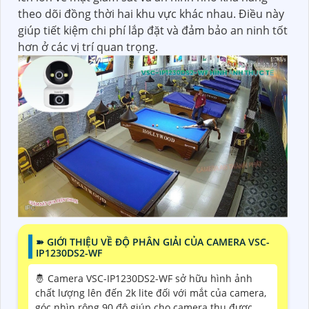
theo dõi đồng thời hai khu vực khác nhau. Điều này
giúp tiết kiệm chi phí lắp đặt và đảm bảo an ninh tốt
hơn ở các vị trí quan trọng.
➽ GIỚI THIỆU VỀ ĐỘ PHÂN GIẢI CỦA CAMERA VSC-
IP1230DS2-WF
🤴 Camera VSC-IP1230DS2-WF sở hữu hình ảnh
chất lượng lên đến 2k lite đối với mắt của camera,
góc nhìn rộng 90 độ giúp cho camera thu được