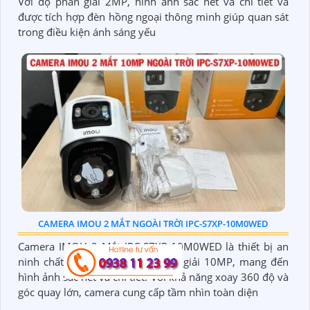
Với độ phân giải 2MP, hình ảnh sắc nét và chi tiết và
được tích hợp đèn hồng ngoại thông minh giúp quan sát
trong điều kiện ánh sáng yếu
CAMERA IMOU 2 MẮT NGOÀI TRỜI IPC-S7XP-10M0WED
Camera IMOU 2 Mắt IPC-S7XP-10M0WED là thiết bị an
ninh chất lượng cao với độ phân giải 10MP, mang đến
hình ảnh sắc nét và chi tiết. Với khả năng xoay 360 độ và
góc quay lớn, camera cung cấp tầm nhìn toàn diện