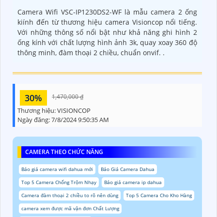
Camera Wifi VSC-IP1230DS2-WF là mẫu camera 2 ống
kiính đến từ thương hiệu camera Visioncop nổi tiếng.
Với những thông số nổi bật như khả năng ghi hình 2
ống kính với chất lượng hình ảnh 3k, quay xoay 360 độ
thông minh, đàm thoại 2 chiều, chuẩn onvif. .
30%
1,470,000 ₫
Thương hiệu:
VISIONCOP
Ngày đăng:
7/8/2024 9:50:35 AM
CAMERA THEO CHỨC NĂNG
Báo giá camera wifi dahua mới
Báo Giá Camera Dahua
Top 5 Camera Chống Trộm Nhạy
Báo giá camera ip dahua
Camera đàm thoại 2 chiều to rõ nên dùng
Top 5 Camera Cho Kho Hàng
camera xem được mã vận đơn Chất Lượng