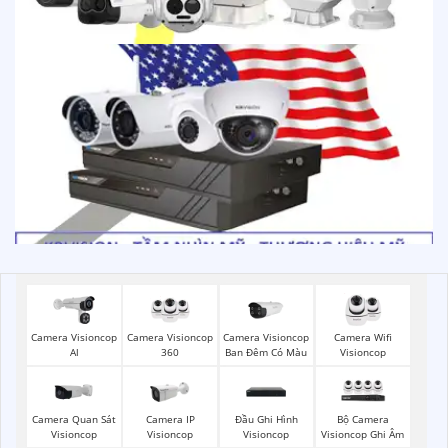
Camera Visioncop
Camera Visioncop
Camera Visioncop
Camera Wifi
Al
360
Ban Đêm Có Màu
Visioncop
Camera Quan Sát
Camera IP
Đầu Ghi Hình
Bộ Camera
Visioncop
Visioncop
Visioncop
Visioncop Ghi Âm