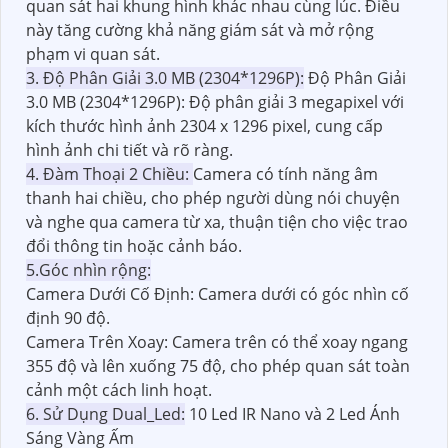
quan sát hai khung hình khác nhau cùng lúc. Điều
này tăng cường khả năng giám sát và mở rộng
phạm vi quan sát.
3. Độ Phân Giải 3.0 MB (2304*1296P):
Độ Phân Giải
3.0 MB (2304*1296P): Độ phân giải 3 megapixel với
kích thước hình ảnh 2304 x 1296 pixel, cung cấp
hình ảnh chi tiết và rõ ràng.
4. Đàm Thoại 2 Chiều:
Camera có tính năng âm
thanh hai chiều, cho phép người dùng nói chuyện
và nghe qua camera từ xa, thuận tiện cho việc trao
đổi thông tin hoặc cảnh báo.
5.Góc nhìn rộng:
Camera Dưới Cố Định: Camera dưới có góc nhìn cố
định 90 độ.
Camera Trên Xoay: Camera trên có thể xoay ngang
355 độ và lên xuống 75 độ, cho phép quan sát toàn
cảnh một cách linh hoạt.
6. Sử Dụng Dual_Led:
10 Led IR Nano và 2 Led Ánh
Sáng Vàng Ấm