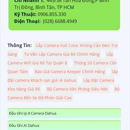
Chi Nhánh 1:
445/38 Tân Hòa Đông,P Bình
Trị Đông, Bình Tân, TP HCM
Kỹ Thuật:
0906.855.330
Điện Thoại:
(028) 6688.4949
Thông Tin:
Lắp Camera Full Color Không Cần Đèn Trợ
Sáng
Tư Vấn Lắp Camera Giá Rẻ Chính Hãng
Lắp
Camera Wifi Giá Rẻ Tại Quận 8
Thông Số Camera Cần
Quan Tâm
Báo Giá Camera Keeper Chính Hãng
lắp
đặt camera khách sạn giá rẻ dahua
Lắp Đặt Camera
Kho Hàng Giá Rẻ
Bộ Camera Văn Phòng Siêu Nét
Bộ
Camera Bến Xe Độ Phân Giải Cao
Đầu Ghi Ip 8 Camera Dahua
Đầu Ghi AI Dahua