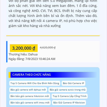
với độ phân giải lên đến 5.0 megapixel, mang lại hình
ảnh sắc nét. Với khả năng xem ban đêm, 1 ổ đĩa cứng,
và công nghệ AHD, CVI, TVI, BCS, thiết bị này cung cấp
chất lượng hình ảnh bền bỉ và ổn định. Thêm vào đó,
với khả năng kết nối 4 camera IP, nó phù hợp cho việc
giám sát kho hàng và nhà xưởng
3,200,000 ₫
4,620,000 ₫
Thương hiệu:
Dahua
Ngày đăng:
7/8/2023 10:46:24 AM
CAMERA THEO CHỨC NĂNG
Top 5 Camera Wifi Cho Gia Đình Nên Dùng
Báo Giá Camera IP
Báo giá camera wifi dahua mới
Báo giá camera ezviz trong nhà
Bản báo giá camera hikvision mới
Top 5 Camera Lắp Công Trình
Bản báo giá camera wifi imou mới
Báo Giá Camera IP Kbvision