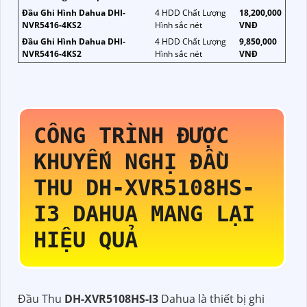
Đầu Ghi Hình Dahua DHI-
4 HDD Chất Lượng
18,200,000
NVR5416-4KS2
Hình sắc nét
VNĐ
Đầu Ghi Hình Dahua DHI-
4 HDD Chất Lượng
9,850,000
NVR5416-4KS2
Hình sắc nét
VNĐ
CÔNG TRÌNH ĐƯỢC
KHUYẾN NGHỊ ĐẦU
THU
DH-XVR5108HS-
I3
DAHUA MANG LẠI
HIỆU QUẢ
Đầu Thu
DH-XVR5108HS-I3
Dahua là thiết bị ghi