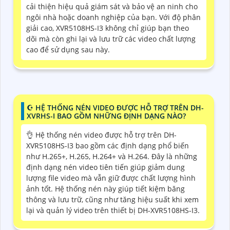
cải thiện hiệu quả giám sát và bảo vệ an ninh cho
ngôi nhà hoặc doanh nghiệp của bạn. Với độ phân
giải cao, XVR5108HS-I3 không chỉ giúp bạn theo
dõi mà còn ghi lại và lưu trữ các video chất lượng
cao để sử dụng sau này.
☪ HỆ THỐNG NÉN VIDEO ĐƯỢC HỖ TRỢ TRÊN DH-
XVRHS-I BAO GỒM NHỮNG ĐỊNH DẠNG NÀO?
👌 Hệ thống nén video được hỗ trợ trên DH-
XVR5108HS-I3 bao gồm các định dạng phổ biến
như H.265+, H.265, H.264+ và H.264. Đây là những
định dạng nén video tiên tiến giúp giảm dung
lượng file video mà vẫn giữ được chất lượng hình
ảnh tốt. Hệ thống nén này giúp tiết kiệm băng
thông và lưu trữ, cũng như tăng hiệu suất khi xem
lại và quản lý video trên thiết bị DH-XVR5108HS-I3.