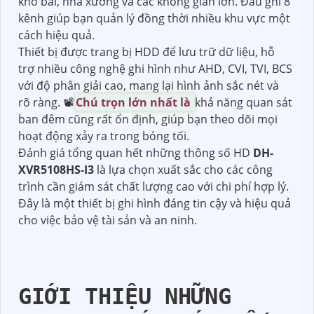
kho bãi, nhà xưởng và các không gian lớn. Đầu ghi 8
kênh giúp bạn quản lý đồng thời nhiều khu vực một
cách hiệu quả.
Thiết bị được trang bị HDD để lưu trữ dữ liệu, hỗ
trợ nhiều công nghệ ghi hình như AHD, CVI, TVI, BCS
với độ phân giải cao, mang lại hình ảnh sắc nét và
rõ ràng. 📽
Chú trọn lớn nhất là
khả năng quan sát
ban đêm cũng rất ổn định, giúp bạn theo dõi mọi
hoạt động xảy ra trong bóng tối.
Đánh giá tổng quan hết những thông số HD
DH-
XVR5108HS-I3
là lựa chọn xuất sắc cho các công
trình cần giám sát chất lượng cao với chi phí hợp lý.
Đây là một thiết bị ghi hình đáng tin cậy và hiệu quả
cho việc bảo vệ tài sản và an ninh.
GIỚI THIỆU NHỮNG