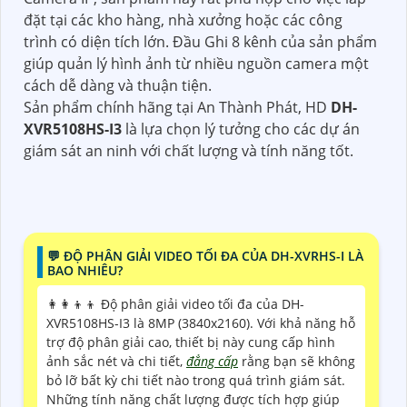
đặt tại các kho hàng, nhà xưởng hoặc các công
trình có diện tích lớn. Đầu Ghi 8 kênh của sản phẩm
giúp quản lý hình ảnh từ nhiều nguồn camera một
cách dễ dàng và thuận tiện.
Sản phẩm chính hãng tại An Thành Phát, HD
DH-
XVR5108HS-I3
là lựa chọn lý tưởng cho các dự án
giám sát an ninh với chất lượng và tính năng tốt.
️💬 ĐỘ PHÂN GIẢI VIDEO TỐI ĐA CỦA DH-XVRHS-I LÀ
BAO NHIÊU?
👩‍👩‍👦‍👦 Độ phân giải video tối đa của DH-
XVR5108HS-I3 là 8MP (3840x2160). Với khả năng hỗ
trợ độ phân giải cao, thiết bị này cung cấp hình
ảnh sắc nét và chi tiết,
đẳng cấp
rằng bạn sẽ không
bỏ lỡ bất kỳ chi tiết nào trong quá trình giám sát.
Những tính năng chất lượng được tích hợp giúp