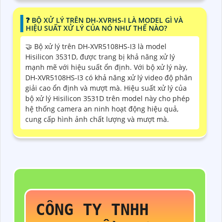
❓ BỘ XỬ LÝ TRÊN DH-XVRHS-I LÀ MODEL GÌ VÀ
HIỆU SUẤT XỬ LÝ CỦA NÓ NHƯ THẾ NÀO?
🤝 Bộ xử lý trên DH-XVR5108HS-I3 là model
Hisilicon 3531D, được trang bị khả năng xử lý
mạnh mẽ với hiệu suất ổn định. Với bộ xử lý này,
DH-XVR5108HS-I3 có khả năng xử lý video độ phân
giải cao ổn định và mượt mà. Hiệu suất xử lý của
bộ xử lý Hisilicon 3531D trên model này cho phép
hệ thống camera an ninh hoạt động hiệu quả,
cung cấp hình ảnh chất lượng và mượt mà.
CÔNG TY TNHH