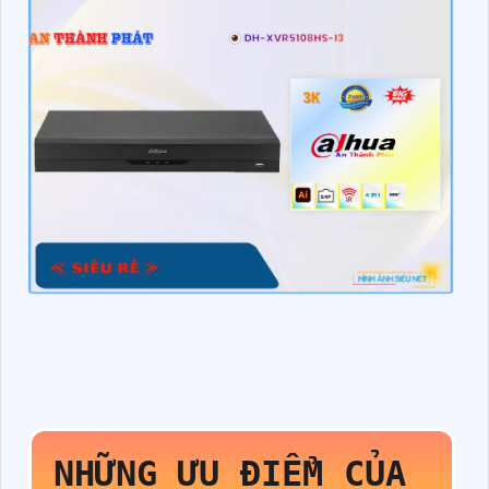
NHỮNG ƯU ĐIỂM CỦA