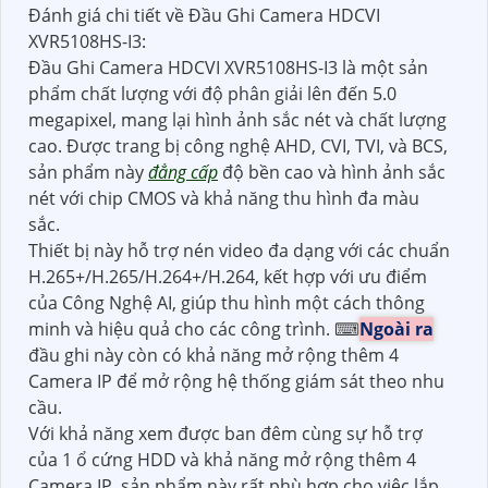
Đánh giá chi tiết về Đầu Ghi Camera HDCVI
XVR5108HS-I3:
Đầu Ghi Camera HDCVI XVR5108HS-I3 là một sản
phẩm chất lượng với độ phân giải lên đến 5.0
megapixel, mang lại hình ảnh sắc nét và chất lượng
cao. Được trang bị công nghệ AHD, CVI, TVI, và BCS,
sản phẩm này
đẳng cấp
độ bền cao và hình ảnh sắc
nét với chip CMOS và khả năng thu hình đa màu
sắc.
Thiết bị này hỗ trợ nén video đa dạng với các chuẩn
H.265+/H.265/H.264+/H.264, kết hợp với ưu điểm
của Công Nghệ AI, giúp thu hình một cách thông
minh và hiệu quả cho các công trình. ⌨
Ngoài ra
đầu ghi này còn có khả năng mở rộng thêm 4
Camera IP để mở rộng hệ thống giám sát theo nhu
cầu.
Với khả năng xem được ban đêm cùng sự hỗ trợ
của 1 ổ cứng HDD và khả năng mở rộng thêm 4
Camera IP, sản phẩm này rất phù hợp cho việc lắp