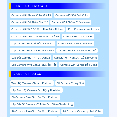
CAMERA KẾT NỐI WIFI
Camera Wifi Kbone Cube Giá Rẻ
Camera Wifi 360 Full Color
Camera Wifi Độ Phân Giải 2K
Camera Wifi Chống Trộm Imou
Camera Wifi 360 Có Màu Ban Đêm Dahua
Báo giá camera wifi ezviz
Camera Wifi Kbvision Xoay 360 Giá Rẻ
Camera Ebitcam Giá Rẻ
Lắp Camera Wifi Có Màu Ban Đêm
Camera Wifi 360 Ngoài Trời
Lắp Camera Wifi Giá Rẻ Visioncop
Camera Wifi Ezviz Xoay 360 Độ
Lắp Đặt Camera Wifi 2K Dahua
Camera Wifi Vantech Có Báo Động
Lắp Camera Wifi Dahua 3K Siêu Nét
Camera Wifi Dahua Báo Động
CAMERA THEO GÓI
Trọn Bộ Camera Ghi Âm Kbvision
Bộ Camera Trong Nhà
Lắp Trọn Bộ Camera Báo Động Hikvision
Bộ Camera Ban Đêm Có Màu Kbvision
Lắp Đặt Bộ Camera Có Màu Ban Đêm Chính Hãng
Bộ Camera Ban Đêm Có Màu Kbvision
Bộ Camera Visioncop Full Color