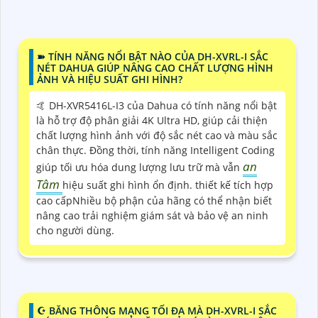
➽ TÍNH NĂNG NỔI BẬT NÀO CỦA DH-XVRL-I SẮC
NÉT DAHUA GIÚP NÂNG CAO CHẤT LƯỢNG HÌNH
ẢNH VÀ HIỆU SUẤT GHI HÌNH?
🤙 DH-XVR5416L-I3 của Dahua có tính năng nổi bật
là hỗ trợ độ phân giải 4K Ultra HD, giúp cải thiện
chất lượng hình ảnh với độ sắc nét cao và màu sắc
chân thực. Đồng thời, tính năng Intelligent Coding
an
giúp tối ưu hóa dung lượng lưu trữ mà vẫn
Tâm
hiệu suất ghi hình ổn định. thiết kế tích hợp
cao cấpNhiều bộ phận của hãng có thể nhận biết
nâng cao trải nghiệm giám sát và bảo vệ an ninh
cho người dùng.
☪ BĂNG THÔNG MẠNG TỐI ĐA MÀ DH-XVRL-I SẮC