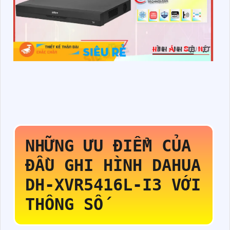
NHỮNG ƯU ĐIỂM CỦA
ĐẦU GHI HÌNH DAHUA
DH-XVR5416L-I3
VỚI
THÔNG SỐ