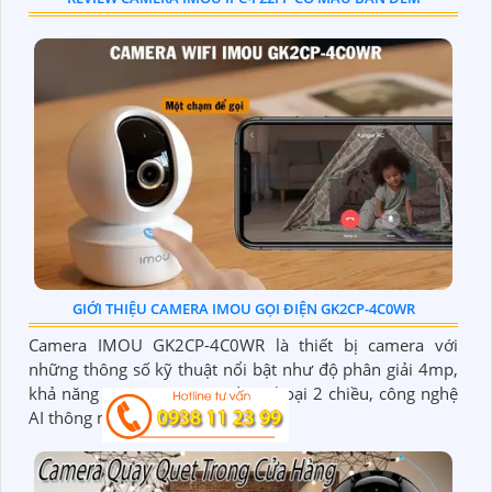
GIỚI THIỆU CAMERA IMOU GỌI ĐIỆN GK2CP-4C0WR
Camera IMOU GK2CP-4C0WR là thiết bị camera với
những thông số kỹ thuật nổi bật như độ phân giải 4mp,
khả năng quay xoay cùng đàm thoại 2 chiều, công nghệ
AI thông minh giúp phát...