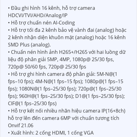
• Đầu ghi hình 16 kênh, hỗ trợ camera
HDCVI/TVI/AHD/Analog/IP
• Hỗ trợ chuẩn nén AI-Coding
• Hỗ trợ tối đa 2 kênh bảo vệ vành đai (analog) hoặc
2 kênh nhận diện khuôn mặt (analog) hoặc 16 kênh
SMD Plus (analog).
• Chuẩn nén hình ảnh H265+/H265 với hai luồng dữ
liệu độ phân giải 5MP, 4MP, 1080p@ 25/30 fps,
720p@ 50/60 fps, 720p@ 25/30 fps
• Hỗ trợ ghi hình camera độ phân giải: 5M-N@(1
fps–10 fps); 4M-N@(1 fps–15 fps); 1080p@(1 fps–15
fps); 1080N@(1 fps–25/30 fps); 720p@(1 fps–25/30
fps); 960H@(1 fps–25/30 fps); D1@(1 fps–25/30 fps);
CIF@(1 fps–25/30 fps)
• Hỗ trợ kết nối nhiều nhãn hiệu camera IP(16+8ch)
hỗ trợ lên đến camera 6MP với chuẩn tương tích
Onvif 21.06
• Xuất hình: 2 cổng HDMI, 1 cổng VGA