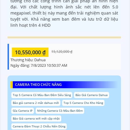
tưởng cho các công trình cần giải pháp an ninh hiện
đại. Với chất lượng hình ảnh sắc nét lên đến 5.0
megapixel, thiết bị này mang đến trải nghiệm quan sát
tuyệt vời. Khả năng xem ban đêm và lưu trữ dữ liệu
linh hoạt trên 4 HDD
10,550,000 ₫
15,120,000 ₫
Thương hiệu:
Dahua
Ngày đăng:
7/8/2023 10:50:37 AM
CAMERA THEO CHỨC NĂNG
Top 5 Camera Có Màu Ban Đêm Siêu Sáng
Báo Giá Camera Dahua
Báo giá camera 2 mắt dahua mới
Top 5 Camera Cho Kho Hàng
Gía Camera IP
Những Camera Có Màu Ban Đêm
Báo Giá camera wifi mới cập nhật
Camera Đàm Thoại 2 Chiều Nên Dùng