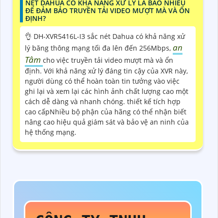
NÉT DAHUA CÓ KHẢ NĂNG XỬ LÝ LÀ BAO NHIÊU
ĐỂ ĐẢM BẢO TRUYỀN TẢI VIDEO MƯỢT MÀ VÀ ỔN
ĐỊNH?
👌 DH-XVR5416L-I3 sắc nét Dahua có khả năng xử
an
lý băng thông mạng tối đa lên đến 256Mbps,
Tâm
cho việc truyền tải video mượt mà và ổn
định. Với khả năng xử lý đáng tin cậy của XVR này,
người dùng có thể hoàn toàn tin tưởng vào việc
ghi lại và xem lại các hình ảnh chất lượng cao một
cách dễ dàng và nhanh chóng. thiết kế tích hợp
cao cấpNhiều bộ phận của hãng có thể nhận biết
nâng cao hiệu quả giám sát và bảo vệ an ninh của
hệ thống mạng.