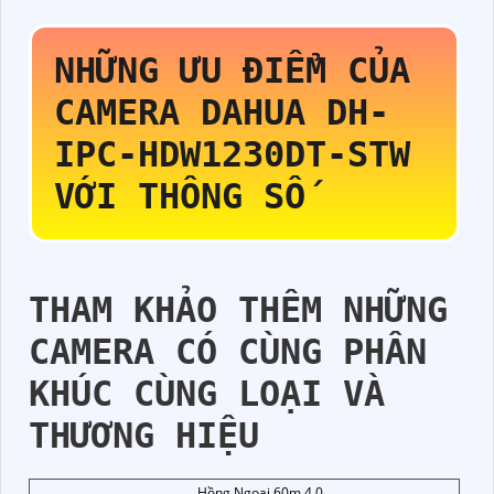
NHỮNG ƯU ĐIỂM CỦA
CAMERA DAHUA
DH-
IPC-HDW1230DT-STW
VỚI THÔNG SỐ
THAM KHẢO THÊM NHỮNG
CAMERA CÓ CÙNG PHÂN
KHÚC CÙNG LOẠI VÀ
THƯƠNG HIỆU
Hồng Ngoại 60m 4.0