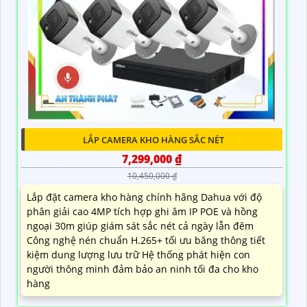
LẮP CAMERA KHO HÀNG SẮC NÉT
7,299,000 ₫
10,450,000 ₫
Lắp đặt camera kho hàng chính hãng Dahua với độ
phân giải cao 4MP tích hợp ghi âm IP POE và hồng
ngoại 30m giúp giám sát sắc nét cả ngày lẫn đêm
Công nghệ nén chuẩn H.265+ tối ưu băng thông tiết
kiệm dung lượng lưu trữ Hệ thống phát hiện con
người thông minh đảm bảo an ninh tối đa cho kho
hàng