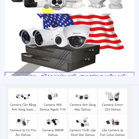
Camera Wifi
Camera Cân Bằng
Camera Ánh Sáng
Camera Zoom
Dahua Ngoài Trời
Ánh Sáng Super
Kép Dahua
25X Dahua
Adapt
Camera Ip Có Thu
Camera DWDR
Camera Thiết Lập
Lắp Camera Ip
Ậm Dahua
Dahua
Vành Đai Dahua
Full Color Dahua