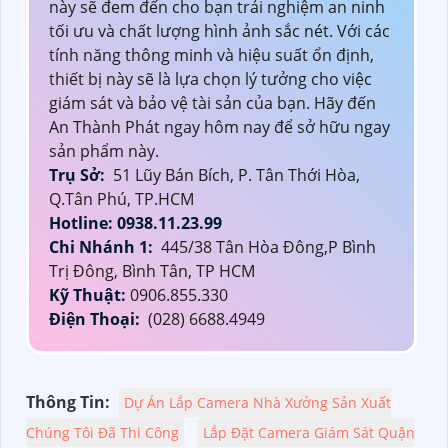
này sẽ đem đến cho bạn trải nghiệm an ninh
tối ưu và chất lượng hình ảnh sắc nét. Với các
tính năng thông minh và hiệu suất ổn định,
thiết bị này sẽ là lựa chọn lý tưởng cho việc
giám sát và bảo vệ tài sản của bạn. Hãy đến
An Thành Phát ngay hôm nay để sở hữu ngay
sản phẩm này.
Trụ Sở:
51 Lũy Bán Bích, P. Tân Thới Hòa,
Q.Tân Phú, TP.HCM
Hotline: 0938.11.23.99
Chi Nhánh 1:
445/38 Tân Hòa Đông,P Bình
Trị Đông, Bình Tân, TP HCM
Kỹ Thuật:
0906.855.330
Điện Thoại:
(028) 6688.4949
Thông Tin:
Dự Án Lắp Camera Nhà Xưởng Sản Xuất
Chúng Tôi Đã Thi Công
Lắp Đặt Camera Giám Sát Quận