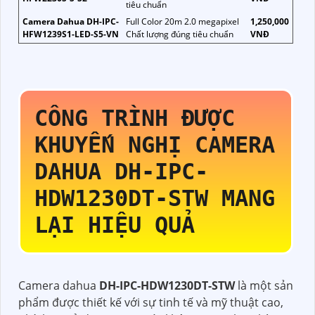
tiêu chuẩn
Camera Dahua DH-IPC-
Full Color 20m 2.0 megapixel
1,250,000
HFW1239S1-LED-S5-VN
Chất lượng đúng tiêu chuẩn
VNĐ
CÔNG TRÌNH ĐƯỢC
KHUYẾN NGHỊ CAMERA
DAHUA
DH-IPC-
HDW1230DT-STW
MANG
LẠI HIỆU QUẢ
Camera dahua
DH-IPC-HDW1230DT-STW
là một sản
phẩm được thiết kế với sự tinh tế và mỹ thuật cao,