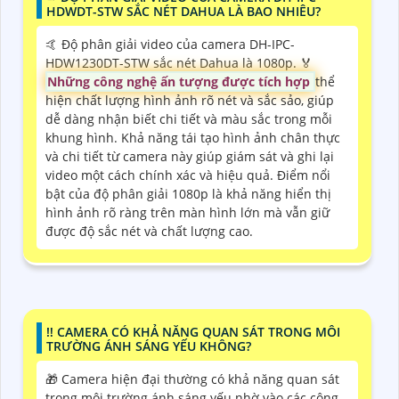
HDWDT-STW SẮC NÉT DAHUA LÀ BAO NHIÊU?
🤙 Độ phân giải video của camera DH-IPC-
HDW1230DT-STW sắc nét Dahua là 1080p. ️🏅️
Những công nghệ ấn tượng được tích hợp
thể
hiện chất lượng hình ảnh rõ nét và sắc sảo, giúp
dễ dàng nhận biết chi tiết và màu sắc trong mỗi
khung hình. Khả năng tái tạo hình ảnh chân thực
và chi tiết từ camera này giúp giám sát và ghi lại
video một cách chính xác và hiệu quả. Điểm nổi
bật của độ phân giải 1080p là khả năng hiển thị
hình ảnh rõ ràng trên màn hình lớn mà vẫn giữ
được độ sắc nét và chất lượng cao.
‼️ CAMERA CÓ KHẢ NĂNG QUAN SÁT TRONG MÔI
TRƯỜNG ÁNH SÁNG YẾU KHÔNG?
🎁 Camera hiện đại thường có khả năng quan sát
trong môi trường ánh sáng yếu nhờ vào các công