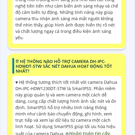
nghệ tiên tiến như cảm biến ánh sáng nhạy và chế
độ cảm biến tự động. Những tính năng này giúp
camera thu nhận ánh sáng mà mắt người không
thể nhìn thấy, giúp hình ảnh được hiển thị rõ nét
và chất lượng ngay cả trong điều kiện ánh sáng
yếu.
⁉️ HỆ THỐNG NÀO HỖ TRỢ CAMERA DH-IPC-
HDWDT-STW SẮC NÉT DAHUA HOẠT ĐỘNG TỐT
NHẤT?
♥️ Hệ thống tương thích tốt nhất với camera Dahua
DH-IPC-HDW1230DT-STW là SmartPSS. Phần mềm
này giúp quản lý và xem camera một cách dễ
dàng, cung cấp chất lượng hình ảnh sắc nét và ổn
định. SmartPSS hỗ trợ nhiều tính năng thông
minh như cảnh báo chuyển động, ghi hình, xem
trực tiếp và xem lại dữ liệu từ camera một cách
linh hoạt. Sử dụng SmartPSS giúp tối ưu hóa hiệu
Hoàn toàn tin cậy
suất của camera Dahua, ®️