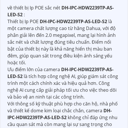
về thiết bị Ip POE sắc nét
DH-IPC-HDW2239TP-AS-
LED-S2
:
Thiết bị Ip POE
DH-IPC-HDW2239TP-AS-LED-S2
là
một camera chất lượng cao từ hãng Dahua, với độ
phân giải lên đến 2.0 megapixel, mang lại hình ảnh
sắc nét và chất lượng đúng tiêu chuẩn. Điểm nổi
bật của thiết bị này là khả năng hiển thị màu ban
đêm, giúp quan sát trong điều kiện ánh sáng yếu
hoặc tối.
Ưu điểm lớn của camera
DH-IPC-HDW2239TP-AS-
LED-S2
là tích hợp công nghệ AI, giúp giám sát công
trình một cách chính xác và hiệu quả hơn. Công
nghệ AI cung cấp giải pháp tối ưu cho việc theo dõi
và bảo vệ an ninh tại các công trình.
Với thông số kỹ thuật phù hợp cho căn hộ, nhà phố
và thiết kế dome kim loại chắc chắn, camera
DH-
IPC-HDW2239TP-AS-LED-S2
không chỉ đáp ứng nhu
cầu quan sát mà còn mang lại sự sang trọng cho