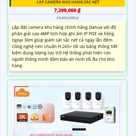
LẮP CAMERA KHO HÀNG SẮC NÉT
7,299,000 ₫
10,450,000 ₫
Lắp đặt camera kho hàng chính hãng Dahua với độ
phân giải cao 4MP tích hợp ghi âm IP POE và hồng
ngoại 30m giúp giám sát sắc nét cả ngày lẫn đêm
Công nghệ nén chuẩn H.265+ tối ưu băng thông tiết
kiệm dung lượng lưu trữ Hệ thống phát hiện con
người thông minh đảm bảo an ninh tối đa cho kho
hàng