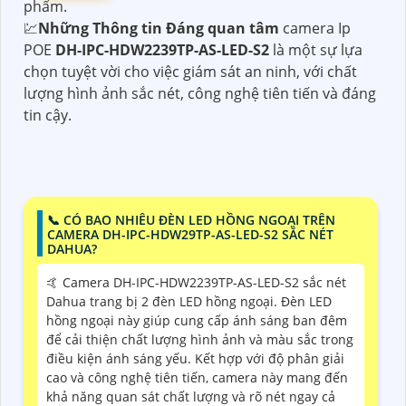
phẩm.
💹
Những Thông tin Đáng quan tâm
camera Ip
POE
DH-IPC-HDW2239TP-AS-LED-S2
là một sự lựa
chọn tuyệt vời cho việc giám sát an ninh, với chất
lượng hình ảnh sắc nét, công nghệ tiên tiến và đáng
tin cậy.
📞 CÓ BAO NHIÊU ĐÈN LED HỒNG NGOẠI TRÊN
CAMERA DH-IPC-HDW29TP-AS-LED-S2 SẮC NÉT
DAHUA?
🤙 Camera DH-IPC-HDW2239TP-AS-LED-S2 sắc nét
Dahua trang bị 2 đèn LED hồng ngoại. Đèn LED
hồng ngoại này giúp cung cấp ánh sáng ban đêm
để cải thiện chất lượng hình ảnh và màu sắc trong
điều kiện ánh sáng yếu. Kết hợp với độ phân giải
cao và công nghệ tiên tiến, camera này mang đến
khả năng quan sát chất lượng và rõ nét ngay cả