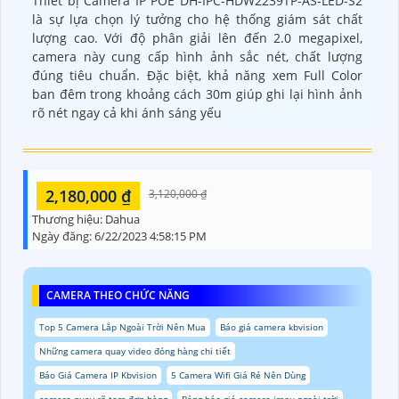
Thiết bị Camera IP POE DH-IPC-HDW2239TP-AS-LED-S2
là sự lựa chọn lý tưởng cho hệ thống giám sát chất
lượng cao. Với độ phân giải lên đến 2.0 megapixel,
camera này cung cấp hình ảnh sắc nét, chất lượng
đúng tiêu chuẩn. Đặc biệt, khả năng xem Full Color
ban đêm trong khoảng cách 30m giúp ghi lại hình ảnh
rõ nét ngay cả khi ánh sáng yếu
2,180,000 ₫
3,120,000 ₫
Thương hiệu:
Dahua
Ngày đăng:
6/22/2023 4:58:15 PM
CAMERA THEO CHỨC NĂNG
Top 5 Camera Lắp Ngoài Trời Nên Mua
Báo giá camera kbvision
Những camera quay video đóng hàng chi tiết
Báo Giá Camera IP Kbvision
5 Camera Wifi Giá Rẻ Nên Dùng
camera quay rõ tem đơn hàng
Bảng báo giá camera imou ngoài trời