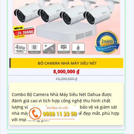
BỘ CAMERA NHÀ MÁY SIÊU NÉT
8,000,000 ₫
10,200,000 ₫
Combo Bộ Camera Nhà Máy Siêu Nét Dahua được
đánh giá cao vì tích hợp công nghệ thu hình chất
lượng và độ tin cậy cao trong việc bảo vệ và giám sát
nhà máy. Sản phẩm này có thiết kế đẹp mắt, phù hợp
với mọi không gian