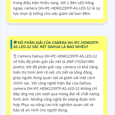
trong điều kiện thiếu sáng. Với 2 đèn LED hồng
ngoại, camera DH-IPC-HDW2239TP-AS-LED-S2 là sự
lựa chọn lý tưởng cho việc giám sát ban đêm.
️💭 ĐỘ PHÂN GIẢI CỦA CAMERA DH-IPC-HDW29TP-
AS-LED-S2 SẮC NÉT DAHUA LÀ BAO NHIÊU?
👌 Camera Dahua DH-IPC-HDW2239TP-AS-LED-S2
sở hữu độ phân giải sắc nét là 2MP (1920x1080
pixels). Với độ phân giải này, camera có khả năng
hiển thị hình ảnh rõ nét, chi tiết và sống động,
giúp người dùng quan sát và giám sát một cách
chính xác. Với công nghệ hiện đại của Dahua,
camera DH-IPC-HDW2239TP-AS-LED-S2 không chỉ
đáp ứng mà còn vượt qua mong đợi về chất lượng
hình ảnh. Những công nghệ ấn tượng được tích
hợp Phục vụ nâng cao trải nghiệm quan sát và
bảo vệ an ninh cho người dùng.