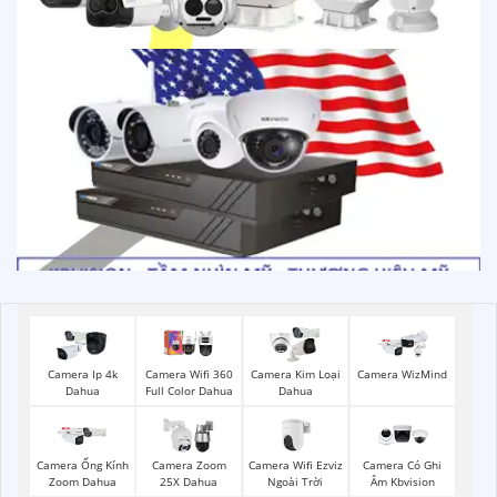
Camera Ip 4k
Camera Wifi 360
Camera Kim Loại
Camera WizMind
Dahua
Full Color Dahua
Dahua
Camera Wifi Ezviz
Camera Ống Kính
Camera Zoom
Camera Có Ghi
Ngoài Trời
Zoom Dahua
25X Dahua
Âm Kbvision