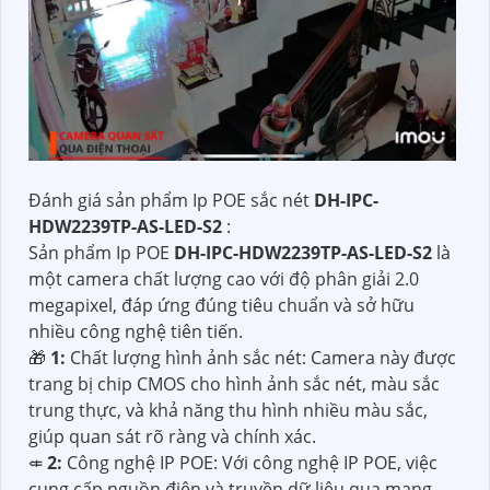
Đánh giá sản phẩm Ip POE sắc nét
DH-IPC-
HDW2239TP-AS-LED-S2
:
Sản phẩm Ip POE
DH-IPC-HDW2239TP-AS-LED-S2
là
một camera chất lượng cao với độ phân giải 2.0
megapixel, đáp ứng đúng tiêu chuẩn và sở hữu
nhiều công nghệ tiên tiến.
🎁
1:
Chất lượng hình ảnh sắc nét: Camera này được
trang bị chip CMOS cho hình ảnh sắc nét, màu sắc
trung thực, và khả năng thu hình nhiều màu sắc,
giúp quan sát rõ ràng và chính xác.
⤂
2:
Công nghệ IP POE: Với công nghệ IP POE, việc
cung cấp nguồn điện và truyền dữ liệu qua mạng