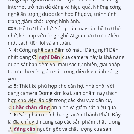
internet trở nên dễ dàng và hiệu quả. Những công
nghệ ấn tượng được tích hợp Phục vụ tránh tình
trạng giảm chất lượng hình ảnh.
🎞
3:
Hỗ trợ thẻ nhớ: Sản phẩm này còn hỗ trợ thẻ
nhớ, kết hợp với công nghệ AI giúp lưu trữ dữ liệu
một cách tiện lợi và an toàn.
💡
4:
Công nghệ ban đêm có màu: Đáng nghĩ Đến
nhất đáng 💞
nghĩ Đến
của camera này là khả năng
quan sát ban đêm với màu sắc tự nhiên, giải pháp
tối ưu cho việc giám sát trong điều kiện ánh sáng
yếu.
💹
5:
Thiết kế phù hợp cho căn hộ, nhà phố: Với
dạng camera Dome kim loại, sản phẩm này thích
hợp cho việc lắp đặt trong các khu vực dân cư,
♢
Chắc chắn rằng
an ninh và giám sát hiệu quả.
️🚩
6:
Sản phẩm chính hãng tại An Thành Phát: Đây
là địa chỉ uy tín cung cấp các sản phẩm chất lượng,
⁂
đẳng cấp
nguồn gốc và chất lượng của sản