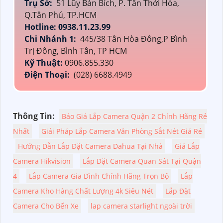
Trụ Sở:
51 Lũy Bán Bích, P. Tân Thới Hòa,
Q.Tân Phú, TP.HCM
Hotline: 0938.11.23.99
Chi Nhánh 1:
445/38 Tân Hòa Đông,P Bình
Trị Đông, Bình Tân, TP HCM
Kỹ Thuật:
0906.855.330
Điện Thoại:
(028) 6688.4949
Thông Tin:
Báo Giá Lắp Camera Quận 2 Chính Hãng Rẻ
Nhất
Giải Pháp Lắp Camera Văn Phòng Sắt Nét Giá Rẻ
Hướng Dẫn Lắp Đặt Camera Dahua Tại Nhà
Giá Lắp
Camera Hikvision
Lắp Đặt Camera Quan Sát Tại Quận
4
Lắp Camera Gia Đình Chính Hãng Trọn Bộ
Lắp
Camera Kho Hàng Chất Lượng 4k Siêu Nét
Lắp Đặt
Camera Cho Bến Xe
lap camera starlight ngoài trời