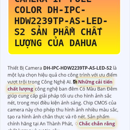
COLOR
DH-IPC-
HDW2239TP-AS-LED-
S2
SẢN PHẨM CHẤT
LƯỢNG CỦA DAHUA
Thiết Bị Camera
DH-IPC-HDW2239TP-AS-LED-S2
là
một lựa chọn hiệu quả cho công trình với ưu điểm
vượt trội trong Công Nghệ AI. 🎑
Những cải tiến
chất lượng
công nghệ ban đêm Có Màu Ban Đêm
giúp cung cấp giải pháp tối ưu cho hình ảnh sắc
nét, trong mọi điều kiện ánh sáng. Chip CMOS của
camera này cho phép thu hình ảnh nhiều màu sắc,
tạo ra hình ảnh chân thực và rõ nét. Sản phẩm
chính hãng tại An Thành Phát, ♢
Chắc chắn rằng