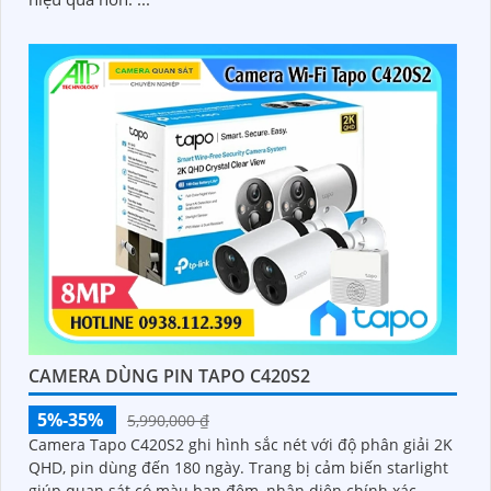
CAMERA DÙNG PIN TAPO C420S2
5%-35%
5,990,000 ₫
Camera Tapo C420S2 ghi hình sắc nét với độ phân giải 2K
QHD, pin dùng đến 180 ngày. Trang bị cảm biến starlight
giúp quan sát có màu ban đêm, nhận diện chính xác