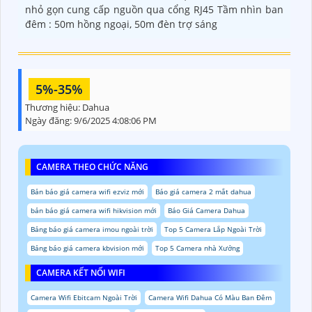
nhỏ gọn cung cấp nguồn qua cổng RJ45 Tầm nhìn ban
đêm : 50m hồng ngoại, 50m đèn trợ sáng
5%-35%
Thương hiệu:
Dahua
Ngày đăng:
9/6/2025 4:08:06 PM
CAMERA THEO CHỨC NĂNG
Bản báo giá camera wifi ezviz mới
Báo giá camera 2 mắt dahua
bản báo giá camera wifi hikvision mới
Báo Giá Camera Dahua
Bảng báo giá camera imou ngoài trời
Top 5 Camera Lắp Ngoài Trời
Bảng báo giá camera kbvision mới
Top 5 Camera nhà Xưởng
CAMERA KẾT NỐI WIFI
Camera Wifi Ebitcam Ngoài Trời
Camera Wifi Dahua Có Màu Ban Đêm