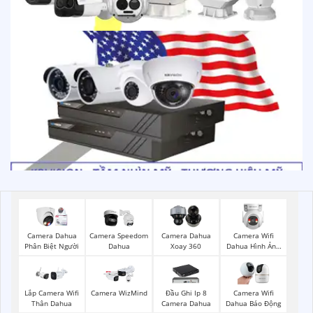
Camera Wifi
Camera Dahua
Camera Speedom
Camera Dahua
Dahua Hình Ảnh
Phân Biệt Người
Dahua
Xoay 360
3K
Lắp Camera Wifi
Camera WizMind
Đầu Ghi Ip 8
Camera Wifi
Thân Dahua
Camera Dahua
Dahua Báo Động