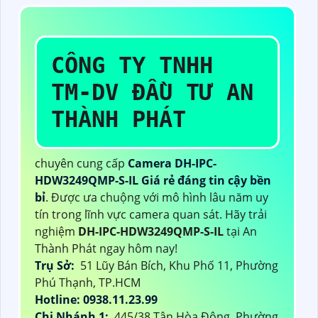
CÔNG TY TNHH
TM-DV ĐẦU TƯ AN
THÀNH PHÁT
chuyên cung cấp
Camera DH-IPC-
HDW3249QMP-S-IL Giá rẻ đáng tin cậy bền
bỉ
. Được ưa chuộng với mô hình lâu năm uy
tín trong lĩnh vực camera quan sát. Hãy trải
nghiệm
DH-IPC-HDW3249QMP-S-IL
tại An
Thành Phát ngay hôm nay!
Trụ Sở:
51 Lũy Bán Bích, Khu Phố 11, Phường
Phú Thạnh, TP.HCM
Hotline: 0938.11.23.99
Chi Nhánh 1:
445/38 Tân Hòa Đông, Phường