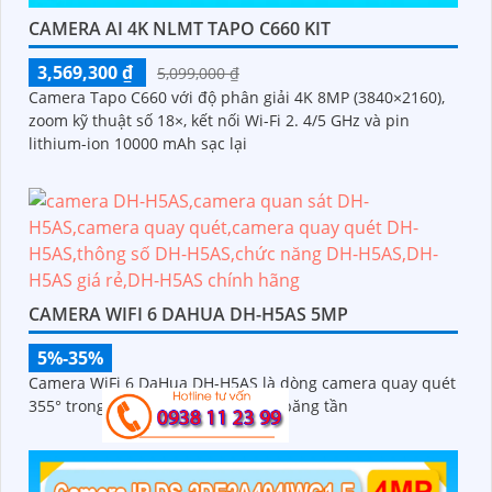
CAMERA AI 4K NLMT TAPO C660 KIT
3,569,300 ₫
5,099,000 ₫
Camera Tapo C660 với độ phân giải 4K 8MP (3840×2160),
zoom kỹ thuật số 18×, kết nối Wi-Fi 2. 4/5 GHz và pin
lithium-ion 10000 mAh sạc lại
CAMERA WIFI 6 DAHUA DH-H5AS 5MP
5%-35%
Camera WiFi 6 DaHua DH-H5AS là dòng camera quay quét
355° trong nhà 5MP hỗ trợ Wi-Fi 6 băng tần