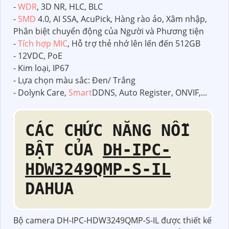
-
WDR
, 3D NR, HLC, BLC
-
SMD
4.0, AI SSA, AcuPick, Hàng rào ảo, Xâm nhập,
Phân biệt chuyển động của Người và Phương tiện
-
Tích hợp MIC
, Hỗ trợ thẻ nhớ lên lến đến 512GB
- 12VDC, PoE
- Kim loại, IP67
- Lựa chọn màu sắc: Đen/ Trắng
- Dolynk Care,
Smart
DDNS, Auto Register, ONVIF,...
CÁC CHỨC NĂNG NỖI
BẬT CỦA
DH-IPC-
HDW3249QMP-S-IL
DAHUA
Bộ camera DH-IPC-HDW3249QMP-S-IL được thiết kế