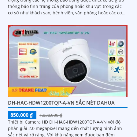
thông báo tình trạng của phòng hoặc khu vực trong các
cơ sở như khách sạn, bệnh viện, văn phòng hoặc các cơ
sở sản xuất với khả năng hoạt động hiệu quả và tính năng
thông minh YDL-S01 mang lại sự tiện ích và an toàn cao
cho người sử dụng.
DH-HAC-HDW1200TQP-A-VN SẮC NÉT DAHUA
850,000 ₫
1,030,000 ₫
Thiết bị Camera HD DH-HAC-HDW1200TQP-A-VN với độ
phân giải 2.0 megapixel mang đến chất lượng hình ảnh
sắc nét và rõ ràng. Với khả năng xem được ban đêm