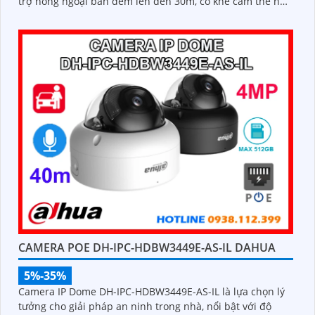
trợ hồng ngoại ban đêm lên đến 30m, có khe cắm thẻ nhớ
tối đa 512GB, cấp nguồn qua POE tiện lợi, đạt chuẩn IP66
chống bụi nước và IK10 chống va đập mạnh
CAMERA POE DH-IPC-HDBW3449E-AS-IL DAHUA
5%-35%
Camera IP Dome DH-IPC-HDBW3449E-AS-IL là lựa chọn lý
tưởng cho giải pháp an ninh trong nhà, nổi bật với độ