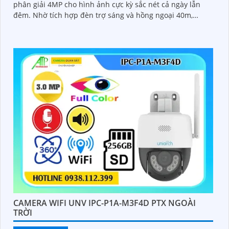
phân giải 4MP cho hình ảnh cực kỳ sắc nét cả ngày lẫn
đêm. Nhờ tích hợp đèn trợ sáng và hồng ngoại 40m,
camera ghi hình màu trong điều kiện ánh sáng yếu, đồng
thời trang bị micro thu âm nguồn POE, khe cắm thẻ nhớ
đến 512GB và công nghệ AI nhận diện chính xác người và
phương tiện
CAMERA WIFI UNV IPC-P1A-M3F4D PTX NGOÀI
TRỜI