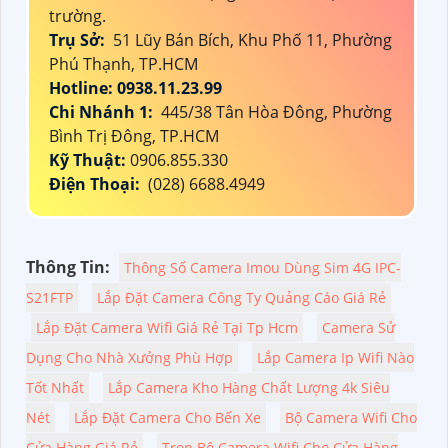
trường.
Trụ Sở:
51 Lũy Bán Bích, Khu Phố 11, Phường
Phú Thạnh, TP.HCM
Hotline: 0938.11.23.99
Chi Nhánh 1:
445/38 Tân Hòa Đông, Phường
Bình Trị Đông, TP.HCM
Kỹ Thuật:
0906.855.330
Điện Thoại:
(028) 6688.4949
Thông Tin:
Thông Số Camera Imou Dùng Sim 4G IPC-
S21FTP
Lắp Đặt Camera Công Ty Quảng Cáo Giá Rẻ
Lắp Đặt Camera Wifi Giá Rẻ Tại Tp Hcm
Camera Sử
Dụng Cho Nhà Xưởng Phù Hợp
Lắp Camera Ip Wifi Nào
Tốt Nhất
Lắp Camera Kho Hàng Chất Lượng 4k Siêu
Nét
Lắp Đặt Camera Cho Bến Xe
Bộ Camera Wifi Cho
Cửa Hàng Giá Rẻ
Trọn Bộ Camera Wifi Cho Cửa Hàng