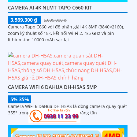
CAMERA AI 4K NLMT TAPO C660 KIT
3,569,300 ₫
5,099,000 ₫
Camera Tapo C660 với độ phân giải 4K 8MP (3840×2160),
zoom kỹ thuật số 18×, kết nối Wi-Fi 2. 4/5 GHz và pin
lithium-ion 10000 mAh sạc lại
CAMERA WIFI 6 DAHUA DH-H5AS 5MP
5%-35%
Camera WiFi 6 DaHua DH-H5AS là dòng camera quay quét
355° trong nhà 5MP hỗ trợ Wi-Fi 6 băng tần