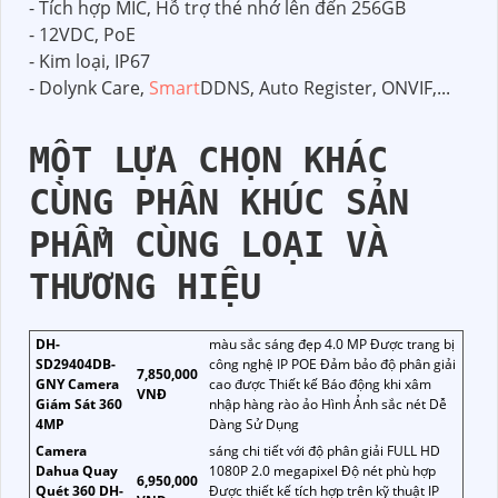
- Tích hợp MIC, Hỗ trợ thẻ nhớ lên đến 256GB
- 12VDC, PoE
- Kim loại, IP67
- Dolynk Care,
Smart
DDNS, Auto Register, ONVIF,...
MỘT LỰA CHỌN KHÁC
CÙNG PHÂN KHÚC SẢN
PHẨM CÙNG LOẠI VÀ
THƯƠNG HIỆU
DH-
màu sắc sáng đẹp 4.0 MP Được trang bị
SD29404DB-
công nghệ IP POE Đảm bảo độ phân giải
7,850,000
GNY Camera
cao được Thiết kế Báo động khi xâm
VNĐ
Giám Sát 360
nhập hàng rào ảo Hình Ảnh sắc nét Dễ
4MP
Dàng Sử Dụng
Camera
sáng chi tiết với độ phân giải FULL HD
Dahua Quay
1080P 2.0 megapixel Độ nét phù hợp
6,950,000
Quét 360 DH-
Được thiết kế tích hợp trên kỹ thuật IP