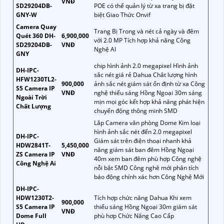
VNĐ
SD29204DB-
POE có thể quản lý từ xa trang bị đặt
GNY-W
biệt Giao Thức Onvif
Camera Quay
Trang Bị Trong và nét cả ngày và đêm
Quét 360 DH-
6,900,000
với 2.0 MP Tích hợp khả năng Công
SD29204DB-
VNĐ
Nghệ AI
GNY
chip hình ảnh 2.0 megapixel Hình ảnh
DH-IPC-
sắc nét giá rẻ Dahua Chât lượng hình
HFW1230TL2-
900,000
ảnh sắc nét giám sát ổn định từ xa Công
S5 Camera IP
VNĐ
nghệ thiếu sáng Hồng Ngoại 30m sáng
Ngoài Trời
mịn mọi góc kết hợp khả năng phát hiện
Chất Lượng
chuyển động thông minh SMD
Lắp Camera văn phòng Dome Kim loại
hình ảnh sắc nét đến 2.0 megapixel
DH-IPC-
Giám sát trên điện thoại nhanh khả
HDW2841T-
5,450,000
năng giám sát ban đêm Hồng Ngoại
ZS Camera IP
VNĐ
40m xem ban đêm phù hợp Công nghệ
Công Nghệ Ai
nỗi bật SMD Công nghê mới phân tích
báo động chính xác hơn Công Nghệ Mới
DH-IPC-
HDW1230T2-
Tích hợp chức năng Dahua Khi xem
900,000
S5 Camera IP
thiếu sáng Hồng Ngoại 30m giám sát
VNĐ
Dome Full
phù hơp Chức Năng Cao Cấp