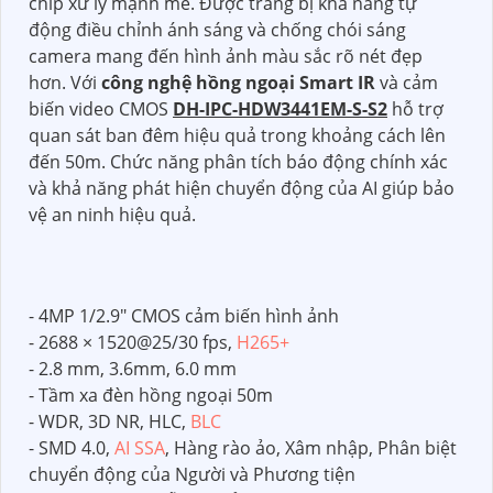
chip xử lý mạnh mẽ. Được trang bị khả năng tự
động điều chỉnh ánh sáng và chống chói sáng
camera mang đến hình ảnh màu sắc rõ nét đẹp
hơn. Với
công nghệ hồng ngoại Smart IR
và cảm
biến video CMOS
DH-IPC-HDW3441EM-S-S2
hỗ trợ
quan sát ban đêm hiệu quả trong khoảng cách lên
đến 50m. Chức năng phân tích báo động chính xác
và khả năng phát hiện chuyển động của AI giúp bảo
vệ an ninh hiệu quả.
- 4MP 1/2.9" CMOS cảm biến hình ảnh
- 2688 × 1520@25/30 fps,
H265+
- 2.8 mm, 3.6mm, 6.0 mm
- Tầm xa đèn hồng ngoại 50m
- WDR, 3D NR, HLC,
BLC
- SMD 4.0,
AI SSA
, Hàng rào ảo, Xâm nhập, Phân biệt
chuyển động của Người và Phương tiện