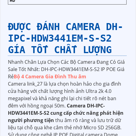
HD
ĐƯỢC ĐÁNH CAMERA DH-
IPC-HDW3441EM-S-S2
GÍA TỐT CHẤT LƯỢNG
Nhanh Chân Lựa Chọn Các Bộ Camera Đang Có Giá
Sale Tốt Nhất: DH-IPC-HDW3441EM-S-S2 IP POE Giá
Rẻ
Bộ 4 Camera Gia Đình Thu âm
Camera link_27 là lựa chọn hoàn hảo cho gia đình
cửa hàng với chất lượng hình ảnh Ultra 2k 4.0
megapixel và khả năng ghi lại chi tiết rõ nét ban
đêm với hồng ngoại 50m.
Camera DH-IPC-
HDW3441EM-S-S2 cung cấp chức năng phát hiện
người phương tiện
thu âm rõ ràng và lưu trữ dữ
liệu tại chỗ qua khe cắm thẻ nhớ Micro SD 256GB.
Sử dụng công nghệ IP POE Digital camera Dome