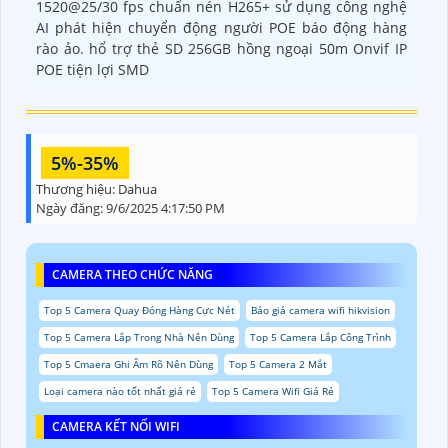
1520@25/30 fps chuẩn nén H265+ sử dụng công nghệ
AI phát hiện chuyển động người POE báo động hàng
rào ảo. hổ trợ thẻ SD 256GB hồng ngoại 50m Onvif IP
POE tiện lợi SMD
5%-35%
Thương hiệu:
Dahua
Ngày đăng:
9/6/2025 4:17:50 PM
CAMERA THEO CHỨC NĂNG
Top 5 Camera Quay Đóng Hàng Cực Nét
Báo giá camera wifi hikvision
Top 5 Camera Lắp Trong Nhà Nên Dùng
Top 5 Camera Lắp Công Trình
Top 5 Cmaera Ghi Âm Rõ Nên Dùng
Top 5 Camera 2 Mắt
Loại camera nào tốt nhất giá rẻ
Top 5 Camera Wifi Giá Rẻ
CAMERA KẾT NỐI WIFI