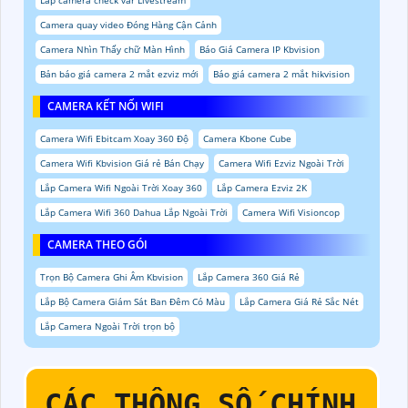
Lắp camera check var Livestream
Camera quay video Đóng Hàng Cận Cảnh
Camera Nhìn Thấy chữ Màn Hình
Báo Giá Camera IP Kbvision
Bản báo giá camera 2 mắt ezviz mới
Báo giá camera 2 mắt hikvision
CAMERA KẾT NỐI WIFI
Camera Wifi Ebitcam Xoay 360 Độ
Camera Kbone Cube
Camera Wifi Kbvision Giá rẻ Bán Chạy
Camera Wifi Ezviz Ngoài Trời
Lắp Camera Wifi Ngoài Trời Xoay 360
Lắp Camera Ezviz 2K
Lắp Camera Wifi 360 Dahua Lắp Ngoài Trời
Camera Wifi Visioncop
CAMERA THEO GÓI
Trọn Bộ Camera Ghi Âm Kbvision
Lắp Camera 360 Giá Rẻ
Lắp Bộ Camera Giám Sát Ban Đêm Có Màu
Lắp Camera Giá Rẻ Sắc Nét
Lắp Camera Ngoài Trời trọn bộ
CÁC THÔNG SỐ CHÍNH