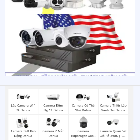
Camera Đếm
Lắp Camera Wifi
Camera Có Thẻ
Camera Thiết Lập
Người Dahua
2k Dahua
Nhớ Dahua
Vành Đai Dahua
Camera Quan Sát
Camera 360 Bao
Camera 2 Mắt
Camera
Giá Rẻ 390K | Lắp
Động Dahua
Dahua
Hdparagon Xoay