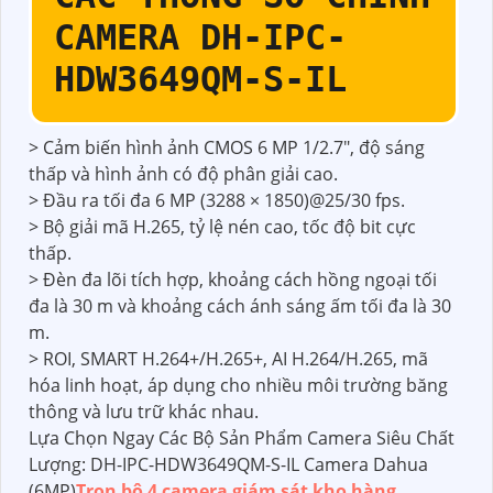
CAMERA DH-IPC-
HDW3649QM-S-IL
> Cảm biến hình ảnh CMOS 6 MP 1/2.7", độ sáng
thấp và hình ảnh có độ phân giải cao.
> Đầu ra tối đa 6 MP (3288 × 1850)@25/30 fps.
> Bộ giải mã H.265, tỷ lệ nén cao, tốc độ bit cực
thấp.
> Đèn đa lõi tích hợp, khoảng cách hồng ngoại tối
đa là 30 m và khoảng cách ánh sáng ấm tối đa là 30
m.
> ROI, SMART H.264+/H.265+, AI H.264/H.265, mã
hóa linh hoạt, áp dụng cho nhiều môi trường băng
thông và lưu trữ khác nhau.
Lựa Chọn Ngay Các Bộ Sản Phẩm Camera Siêu Chất
Lượng: DH-IPC-HDW3649QM-S-IL Camera Dahua
(6MP)
Trọn bộ 4 camera giám sát kho hàng