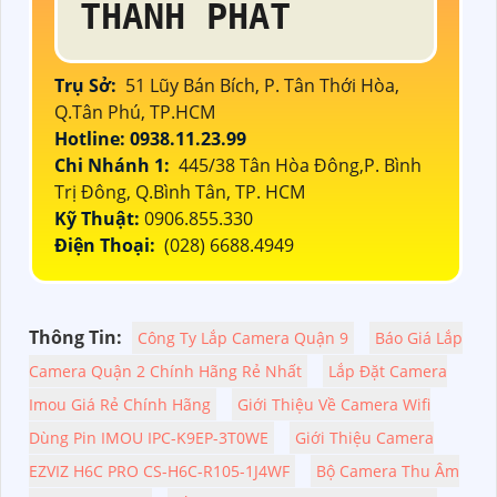
THÀNH PHÁT
Trụ Sở:
51 Lũy Bán Bích, P. Tân Thới Hòa,
Q.Tân Phú, TP.HCM
Hotline: 0938.11.23.99
Chi Nhánh 1:
445/38 Tân Hòa Đông,P. Bình
Trị Đông, Q.Bình Tân, TP. HCM
Kỹ Thuật:
0906.855.330
Điện Thoại:
(028) 6688.4949
Thông Tin:
Công Ty Lắp Camera Quận 9
Báo Giá Lắp
Camera Quận 2 Chính Hãng Rẻ Nhất
Lắp Đặt Camera
Imou Giá Rẻ Chính Hãng
Giới Thiệu Về Camera Wifi
Dùng Pin IMOU IPC-K9EP-3T0WE
Giới Thiệu Camera
EZVIZ H6C PRO CS-H6C-R105-1J4WF
Bộ Camera Thu Âm