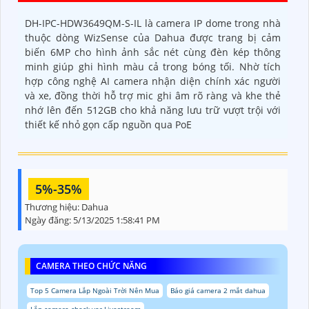
DH-IPC-HDW3649QM-S-IL là camera IP dome trong nhà
thuộc dòng WizSense của Dahua được trang bị cảm
biến 6MP cho hình ảnh sắc nét cùng đèn kép thông
minh giúp ghi hình màu cả trong bóng tối. Nhờ tích
hợp công nghệ AI camera nhận diện chính xác người
và xe, đồng thời hỗ trợ mic ghi âm rõ ràng và khe thẻ
nhớ lên đến 512GB cho khả năng lưu trữ vượt trội với
thiết kế nhỏ gọn cấp nguồn qua PoE
5%-35%
Thương hiệu:
Dahua
Ngày đăng:
5/13/2025 1:58:41 PM
CAMERA THEO CHỨC NĂNG
Top 5 Camera Lắp Ngoài Trời Nên Mua
Báo giá camera 2 mắt dahua