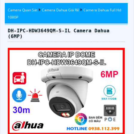
Đặt Tận Nơi
360 Độ
Camera Quan Sát
Camera Dahua Giá Rẻ
Camera Dahua Full Hd
1080P
DH-IPC-HDW3649QM-S-IL Camera Dahua
(6MP)