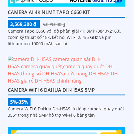
CAMERA AI 4K NLMT TAPO C660 KIT
3,569,300 ₫
5,099,000 ₫
Camera Tapo C660 với độ phân giải 4K 8MP (3840×2160),
zoom kỹ thuật số 18×, kết nối Wi-Fi 2. 4/5 GHz và pin
lithium-ion 10000 mAh sạc lại
CAMERA WIFI 6 DAHUA DH-H5AS 5MP
5%-35%
Camera WiFi 6 DaHua DH-H5AS là dòng camera quay quét
355° trong nhà 5MP hỗ trợ Wi-Fi 6 băng tần