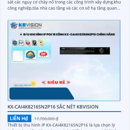
sát các nguy cơ cháy nổ trong các công trình xây dựng,khu
công nghiệp,tòa nhà cao tầng và các cơ sở hạ tầng quan
trọng với khả năng kết nối 20 kênh Horing AHC-871 mang
đến một giải pháp hiệu quả và an toàn cho các hệ thống
báo cháy chuyên nghiệp.
KX-CAI4K8216SN2P16 SẮC NÉT KBVISION
LIÊN H₫
17,700,000 ₫
Thiết bị thu hình IP KX-CAi4K8216SN2P16 là lựa chọn lý