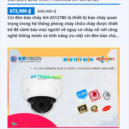
672,000 ₫
840,000 ₫
Còi đèn báo cháy AH-03127BS là thiết bị báo cháy quan
trọng trong hệ thống phòng cháy chữa cháy được thiết
kế để cảnh báo mọi người về nguy cơ cháy nổ với công
nghệ thông minh và tính năng ưu việt còi đèn báo cháy
AH-03127BS giúp phát hiện kịp thời sự cố và đưa ra
cảnh báo nhanh chóng góp phần giảm thiểu thiệt hại và
đảm bảo an toàn cho người và tài sản.