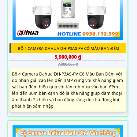
BỘ 4 CAMERA DAHUA DH-P3AS-PV CÓ MÀU BAN ĐÊM
5,900,000 ₫
7,000,000 ₫
Bộ 4 Camera Dahua DH-P3AS-PV Có Màu Ban Đêm với
độ phân giải cao lên đến 3MP cùng với khả năng giám
sát ban đêm hiệu quả với tầm nhìn xa vào ban đêm
lên đến 30m bên cạnh đó là khả năng giúp đàm thoại
âm thanh 2 chiều và báo động răng de chủ động khi
phát hiện xâm nhập