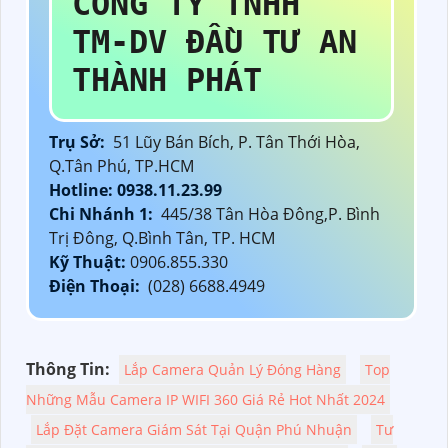
CÔNG TY TNHH
TM-DV ĐẦU TƯ AN
THÀNH PHÁT
Trụ Sở:
51 Lũy Bán Bích, P. Tân Thới Hòa,
Q.Tân Phú, TP.HCM
Hotline: 0938.11.23.99
Chi Nhánh 1:
445/38 Tân Hòa Đông,P. Bình
Trị Đông, Q.Bình Tân, TP. HCM
Kỹ Thuật:
0906.855.330
Điện Thoại:
(028) 6688.4949
Thông Tin:
Lắp Camera Quản Lý Đóng Hàng
Top
Những Mẫu Camera IP WIFI 360 Giá Rẻ Hot Nhất 2024
Lắp Đặt Camera Giám Sát Tại Quận Phú Nhuận
Tư