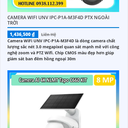
CAMERA WIFI UNV IPC-P1A-M3F4D PTX NGOÀI
TRỜI
1,436,500 ₫
Liên Hệ
Camera WiFi UNV IPC-P1A-M3F4D là dòng camera chất
lượng sắc nét 3.0 megapixel quan sát mạnh mẽ với công
nghệ zoom và PTZ Wifi. Chip CMOS màu đẹp hơn giúp
giám sát ban đêm hồng ngoại 30m