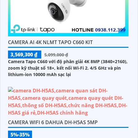
CAMERA AI 4K NLMT TAPO C660 KIT
3,569,300 ₫
5,099,000 ₫
Camera Tapo C660 với độ phân giải 4K 8MP (3840×2160),
zoom kỹ thuật số 18×, kết nối Wi-Fi 2. 4/5 GHz và pin
lithium-ion 10000 mAh sạc lại
CAMERA WIFI 6 DAHUA DH-H5AS 5MP
5%-35%