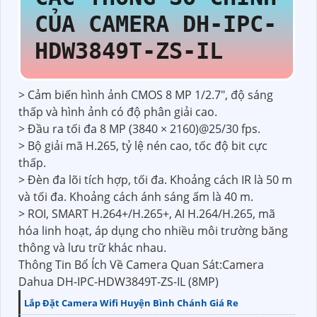
CỦA CAMERA DH-IPC-
HDW3849T-ZS-IL
> Cảm biến hình ảnh CMOS 8 MP 1/2.7", độ sáng
thấp và hình ảnh có độ phân giải cao.
> Đầu ra tối đa 8 MP (3840 × 2160)@25/30 fps.
> Bộ giải mã H.265, tỷ lệ nén cao, tốc độ bit cực
thấp.
> Đèn đa lõi tích hợp, tối đa. Khoảng cách IR là 50 m
và tối đa. Khoảng cách ánh sáng ấm là 40 m.
> ROI, SMART H.264+/H.265+, AI H.264/H.265, mã
hóa linh hoạt, áp dụng cho nhiều môi trường băng
thông và lưu trữ khác nhau.
Thông Tin Bổ Ích Về Camera Quan Sát:Camera
Dahua DH-IPC-HDW3849T-ZS-IL (8MP)
Lắp Đặt Camera Wifi Huyện Bình Chánh Giá Re