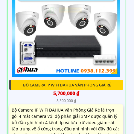
BỘ CAMERA IP WIFI DAHUA VĂN PHÒNG GIÁ RẺ
5,700,000 ₫
8,300,000 ₫
Bộ Camera IP WIFI DAHUA Văn Phòng Giá Rẻ là trọn
gói 4 mắt camera với độ phân giải 3MP được quản lý
bở đầu ghi hình 4 kênh Ip và lưu trữ video giám sát
tập trung về ổ cứng trong đầu ghi hình với đầy đủ các