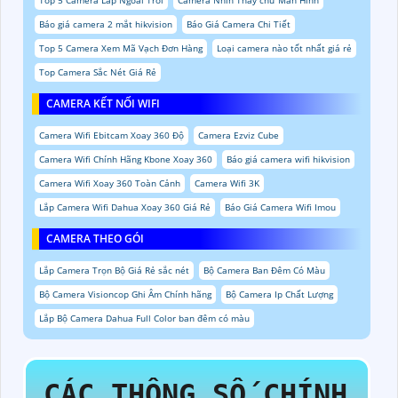
Top 5 Camera Lắp Ngoài Trời
Camera Nhìn Thấy chữ Màn Hình
Báo giá camera 2 mắt hikvision
Báo Giá Camera Chi Tiết
Top 5 Camera Xem Mã Vạch Đơn Hàng
Loại camera nào tốt nhất giá rẻ
Top Camera Sắc Nét Giá Rẻ
CAMERA KẾT NỐI WIFI
Camera Wifi Ebitcam Xoay 360 Độ
Camera Ezviz Cube
Camera Wifi Chính Hãng Kbone Xoay 360
Báo giá camera wifi hikvision
Camera Wifi Xoay 360 Toàn Cảnh
Camera Wifi 3K
Lắp Camera Wifi Dahua Xoay 360 Giá Rẻ
Báo Giá Camera Wifi Imou
CAMERA THEO GÓI
Lắp Camera Trọn Bộ Giá Rẻ sắc nét
Bộ Camera Ban Đêm Có Màu
Bộ Camera Visioncop Ghi Âm Chính hãng
Bộ Camera Ip Chất Lượng
Lắp Bộ Camera Dahua Full Color ban đêm có màu
CÁC THÔNG SỐ CHÍNH