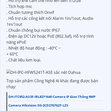
. Hỗ trợ khe cắm thẻ nhớ lên đến 512GB
. Tích hợp mic
. Chuẩn tương thích Onvif
. Hỗ trợ các cổng kết nối Alarm 1in/1out, Audio
1in/1out
. Chuẩn chống bụi nước IP67
. Điện áp DC12V hoặc PoE (802.3af), Hỗ trợ tính
năng ePoE
. Nhiệt độ hoạt động : -40ºC ~
+ 60ºC
. Chất liệu kim loại.
Top sản phẩm Công Nghệ AI khác đang được bán
chạy:
DH-ITC952-AU3F-IRL8ZF1640 Camera IP Giao Thông 9MP
Camera Hikvision DS-2CD2767G2T-LZS