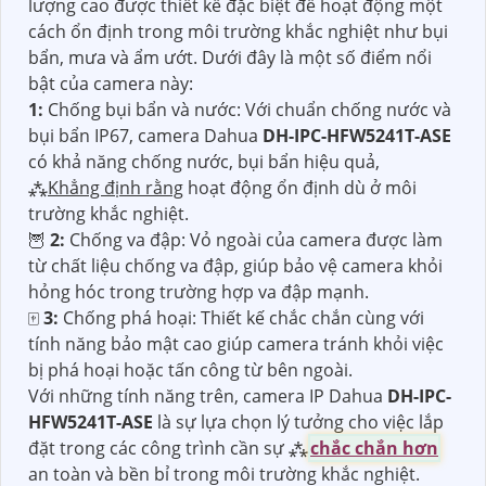
lượng cao được thiết kế đặc biệt để hoạt động một
cách ổn định trong môi trường khắc nghiệt như bụi
bẩn, mưa và ẩm ướt. Dưới đây là một số điểm nổi
bật của camera này:
1:
Chống bụi bẩn và nước: Với chuẩn chống nước và
bụi bẩn IP67, camera Dahua
DH-IPC-HFW5241T-ASE
có khả năng chống nước, bụi bẩn hiệu quả,
⁂
Khẳng định rằng
hoạt động ổn định dù ở môi
trường khắc nghiệt.
🦉
2:
Chống va đập: Vỏ ngoài của camera được làm
từ chất liệu chống va đập, giúp bảo vệ camera khỏi
hỏng hóc trong trường hợp va đập mạnh.
🀄
3:
Chống phá hoại: Thiết kế chắc chắn cùng với
tính năng bảo mật cao giúp camera tránh khỏi việc
bị phá hoại hoặc tấn công từ bên ngoài.
Với những tính năng trên, camera IP Dahua
DH-IPC-
HFW5241T-ASE
là sự lựa chọn lý tưởng cho việc lắp
đặt trong các công trình cần sự ⁂
chắc chắn hơn
an toàn và bền bỉ trong môi trường khắc nghiệt.