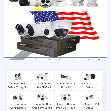
Camera Wifi
Camera Chống
Camera Dahua
Camera Ip 4k
Dahua Trong Nhà
Nhiễu 3D-DNR
Ultra 2K
Dahua
Dahua
Lắp Camera Wifi
Camera Dahua
Camera Sử Dụng
Camera Dahua
Dahua
Công Nghệ Ai
Chip Sony Dahua
Phân Biệt Người