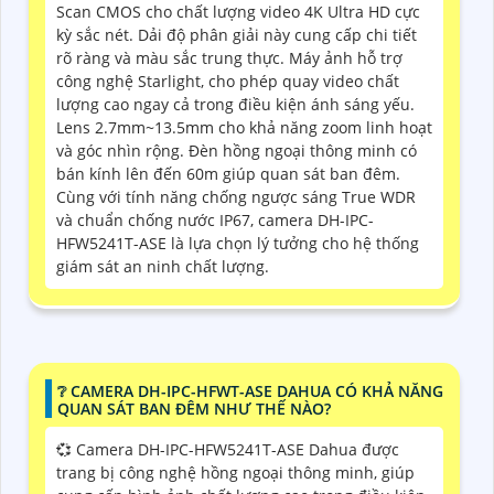
Scan CMOS cho chất lượng video 4K Ultra HD cực
kỳ sắc nét. Dải độ phân giải này cung cấp chi tiết
rõ ràng và màu sắc trung thực. Máy ảnh hỗ trợ
công nghệ Starlight, cho phép quay video chất
lượng cao ngay cả trong điều kiện ánh sáng yếu.
Lens 2.7mm~13.5mm cho khả năng zoom linh hoạt
và góc nhìn rộng. Đèn hồng ngoại thông minh có
bán kính lên đến 60m giúp quan sát ban đêm.
Cùng với tính năng chống ngược sáng True WDR
và chuẩn chống nước IP67, camera DH-IPC-
HFW5241T-ASE là lựa chọn lý tưởng cho hệ thống
giám sát an ninh chất lượng.
❔ CAMERA DH-IPC-HFWT-ASE DAHUA CÓ KHẢ NĂNG
QUAN SÁT BAN ĐÊM NHƯ THẾ NÀO?
💞 Camera DH-IPC-HFW5241T-ASE Dahua được
trang bị công nghệ hồng ngoại thông minh, giúp