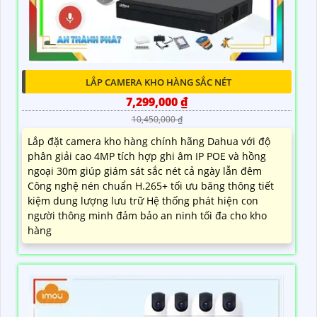
LẮP CAMERA KHO HÀNG SẮC NÉT
7,299,000 ₫
10,450,000 ₫
Lắp đặt camera kho hàng chính hãng Dahua với độ
phân giải cao 4MP tích hợp ghi âm IP POE và hồng
ngoại 30m giúp giám sát sắc nét cả ngày lẫn đêm
Công nghệ nén chuẩn H.265+ tối ưu băng thông tiết
kiệm dung lượng lưu trữ Hệ thống phát hiện con
người thông minh đảm bảo an ninh tối đa cho kho
hàng