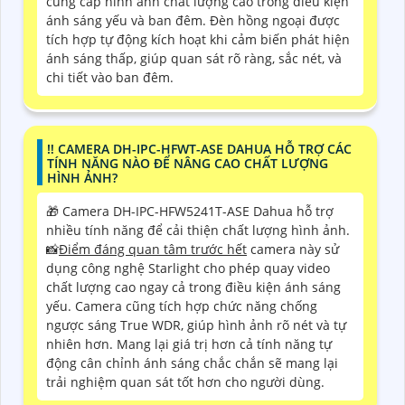
cung cấp hình ảnh chất lượng cao trong điều kiện
ánh sáng yếu và ban đêm. Đèn hồng ngoại được
tích hợp tự động kích hoạt khi cảm biến phát hiện
ánh sáng thấp, giúp quan sát rõ ràng, sắc nét, và
chi tiết vào ban đêm.
‼️ CAMERA DH-IPC-HFWT-ASE DAHUA HỖ TRỢ CÁC
TÍNH NĂNG NÀO ĐỂ NÂNG CAO CHẤT LƯỢNG
HÌNH ẢNH?
🎁 Camera DH-IPC-HFW5241T-ASE Dahua hỗ trợ
nhiều tính năng để cải thiện chất lượng hình ảnh.
📸
Điểm đáng quan tâm trước hết
camera này sử
dụng công nghệ Starlight cho phép quay video
chất lượng cao ngay cả trong điều kiện ánh sáng
yếu. Camera cũng tích hợp chức năng chống
ngược sáng True WDR, giúp hình ảnh rõ nét và tự
nhiên hơn. Mang lại giá trị hơn cả tính năng tự
động cân chỉnh ánh sáng chắc chắn sẽ mang lại
trải nghiệm quan sát tốt hơn cho người dùng.