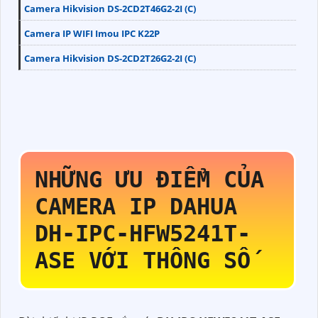
Camera Hikvision DS-2CD2T46G2-2I (C)
Camera IP WIFI Imou IPC K22P
Camera Hikvision DS-2CD2T26G2-2I (C)
NHỮNG ƯU ĐIỂM CỦA
CAMERA IP DAHUA
DH-IPC-HFW5241T-
ASE
VỚI THÔNG SỐ