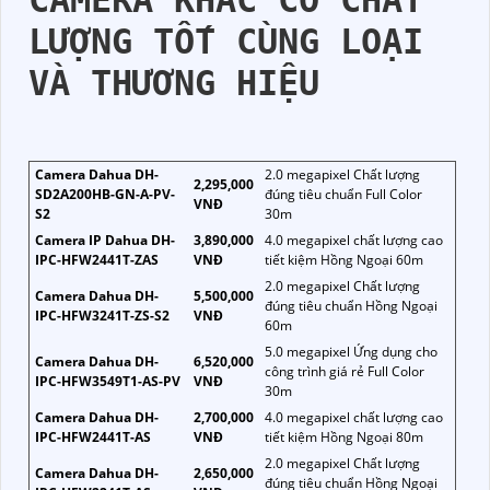
CAMERA KHÁC CÓ CHẤT
LƯỢNG TỐT CÙNG LOẠI
VÀ THƯƠNG HIỆU
Camera Dahua DH-
2.0 megapixel Chất lượng
2,295,000
SD2A200HB-GN-A-PV-
đúng tiêu chuẩn Full Color
VNĐ
S2
30m
Camera IP Dahua DH-
3,890,000
4.0 megapixel chất lượng cao
IPC-HFW2441T-ZAS
VNĐ
tiết kiệm Hồng Ngoại 60m
2.0 megapixel Chất lượng
Camera Dahua DH-
5,500,000
đúng tiêu chuẩn Hồng Ngoại
IPC-HFW3241T-ZS-S2
VNĐ
60m
5.0 megapixel Ứng dụng cho
Camera Dahua DH-
6,520,000
công trình giá rẻ Full Color
IPC-HFW3549T1-AS-PV
VNĐ
30m
Camera Dahua DH-
2,700,000
4.0 megapixel chất lượng cao
IPC-HFW2441T-AS
VNĐ
tiết kiệm Hồng Ngoại 80m
2.0 megapixel Chất lượng
Camera Dahua DH-
2,650,000
đúng tiêu chuẩn Hồng Ngoại