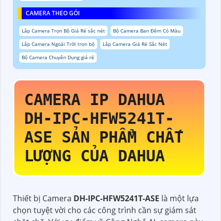
CAMERA THEO GÓI
Lắp Camera Trọn Bộ Giá Rẻ sắc nét
Bộ Camera Ban Đêm Có Màu
Lắp Camera Ngoài Trời trọn bộ
Lắp Camera Giá Rẻ Sắc Nét
Bộ Camera Chuyên Dụng giá rẻ
CAMERA IP DAHUA
DH-IPC-HFW5241T-
ASE
SẢN PHẨM CHẤT
LƯỢNG CỦA DAHUA
Thiết bị Camera
DH-IPC-HFW5241T-ASE
là một lựa
chọn tuyệt vời cho các công trình cần sự giám sát