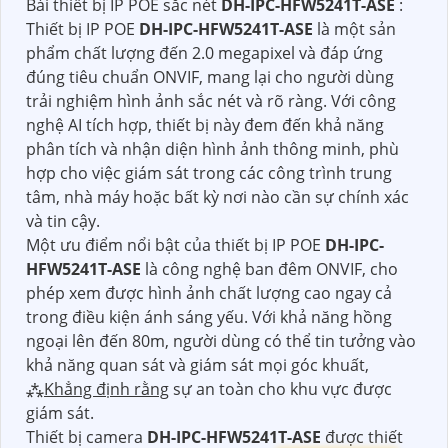
Bài thiết bị IP POE sắc nét
DH-IPC-HFW5241T-ASE
:
Thiết bị IP POE
DH-IPC-HFW5241T-ASE
là một sản
phẩm chất lượng đến 2.0 megapixel và đáp ứng
đúng tiêu chuẩn ONVIF, mang lại cho người dùng
trải nghiệm hình ảnh sắc nét và rõ ràng. Với công
nghệ AI tích hợp, thiết bị này đem đến khả năng
phân tích và nhận diện hình ảnh thông minh, phù
hợp cho việc giám sát trong các công trình trung
tâm, nhà máy hoặc bất kỳ nơi nào cần sự chính xác
và tin cậy.
Một ưu điểm nổi bật của thiết bị IP POE
DH-IPC-
HFW5241T-ASE
là công nghệ ban đêm ONVIF, cho
phép xem được hình ảnh chất lượng cao ngay cả
trong điều kiện ánh sáng yếu. Với khả năng hồng
ngoại lên đến 80m, người dùng có thể tin tưởng vào
khả năng quan sát và giám sát mọi góc khuất,
⁂
Khẳng định rằng
sự an toàn cho khu vực được
giám sát.
Thiết bị camera
DH-IPC-HFW5241T-ASE
được thiết