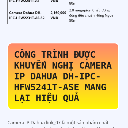
IPC-HFW2241T-AS
VNĐ
80m
2.0 megapixel Chất lượng
Camera Dahua DH-
2,160,000
đúng tiêu chuẩn Hồng Ngoại
IPC-HFW2231T-AS-S2
VNĐ
80m
CÔNG TRÌNH ĐƯỢC
KHUYẾN NGHỊ CAMERA
IP DAHUA
DH-IPC-
HFW5241T-ASE
MANG
LẠI HIỆU QUẢ
Camera IP Dahua link_07 là một sản phẩm chất