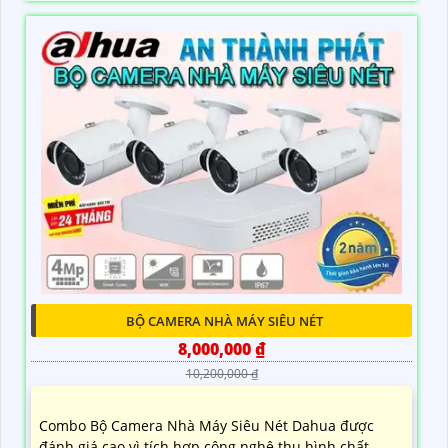
BỘ CAMERA NHÀ MÁY SIÊU NÉT
8,000,000 ₫
10,200,000 ₫
Combo Bộ Camera Nhà Máy Siêu Nét Dahua được
đánh giá cao vì tích hợp công nghệ thu hình chất