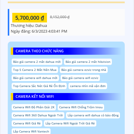
5,700,000 ₫
8,152,000 ₫
Thương hiệu:
Dahua
Ngày đăng:
6/3/2023 4:03:41 PM
CAMERA THEO CHỨC NĂNG
Báo giá camera 2 mắt dahua mới
Báo giá camera 2 mắt hikvision
Top 5 Camera 2 Mắt Nên Mua
Báo giá camera ezviz trong nhà
Báo giá camera wifi dahua mới
Báo giá camera wifi ezviz
Top Camera Sắc Nét Giá Rẻ Ổn Định
camera nhìn mã vận đơn
CAMERA KẾT NỐI WIFI
Camera Wifi Độ Phân Giải 2K
Camera Wifi Chống Trộm Imou
Camera Wifi 360 Dahua Ngoài Trời
Lắp camera wifi dahua có báo động
Camera Wifi Giá Rẻ
Lắp Camera Wifi Ngoài Trời Giá Rẻ
Lắp Camera Wifi Vantech