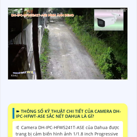
➽ THÔNG SỐ KỸ THUẬT CHI TIẾT CỦA CAMERA DH-
IPC-HFWT-ASE SẮC NÉT DAHUA LÀ GÌ?
🤙 Camera DH-IPC-HFW5241T-ASE của Dahua được
trang bị cảm biến hình ảnh 1/1.8 inch Progressive