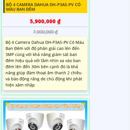
BỘ 4 CAMERA DAHUA DH-P3AS-PV CÓ
MÀU BAN ĐÊM
5,900,000 ₫
7,000,000 ₫
Bộ 4 Camera Dahua DH-P3AS-PV Có Màu
Ban Đêm với độ phân giải cao lên đến
3MP cùng với khả năng giám sát ban
đêm hiệu quả với tầm nhìn xa vào ban
đêm lên đến 30m bên cạnh đó là khả
năng giúp đàm thoại âm thanh 2 chiều
và báo động răng de chủ động khi phát
hiện xâm nhập