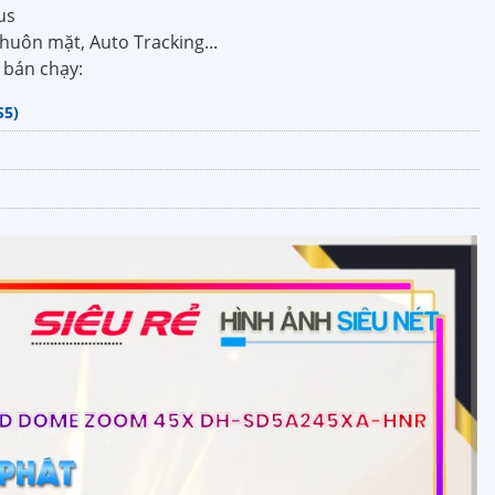
us
khuôn mặt, Auto Tracking...
bán chạy:
S5)