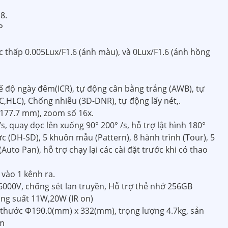
8.
P
ực thấp 0.005Lux/F1.6 (ảnh màu), và 0Lux/F1.6 (ảnh hồng
 độ ngày đêm(ICR), tự động cân bằng trắng (AWB), tự
,HLC), Chống nhiễu (3D-DNR), tự động lấy nét,.
177.7 mm), zoom số 16x.
s, quay dọc lên xuống 90° 200° /s, hỗ trợ lật hình 180°
ức (DH-SD), 5 khuôn mẫu (Pattern), 8 hành trình (Tour), 5
uto Pan), hỗ trợ chạy lại các cài đặt trước khi có thao
 vào 1 kênh ra.
6000V, chống sét lan truyền, Hỗ trợ thẻ nhớ 256GB
ông suất 11W,20W (IR on)
ch thước Φ190.0(mm) x 332(mm), trọng lượng 4.7kg, sản
èm