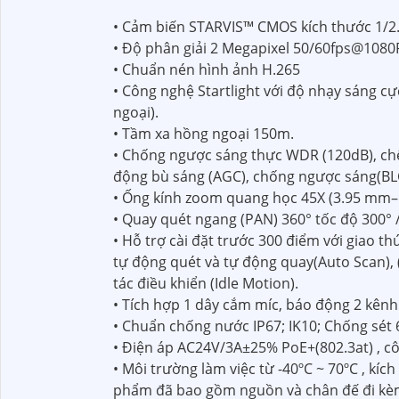
• Cảm biến STARVIS™ CMOS kích thước 1/2.
• Độ phân giải 2 Megapixel 50/60fps@1080
• Chuẩn nén hình ảnh H.265
• Công nghệ Startlight với độ nhạy sáng c
ngoại).
• Tầm xa hồng ngoại 150m.
• Chống ngược sáng thực WDR (120dB), chế
động bù sáng (AGC), chống ngược sáng(BLC
• Ống kính zoom quang học 45X (3.95 mm–
• Quay quét ngang (PAN) 360° tốc độ 300° /
• Hỗ trợ cài đặt trước 300 điểm với giao th
tự động quét và tự động quay(Auto Scan), (A
tác điều khiển (Idle Motion).
• Tích hợp 1 dây cắm míc, báo động 2 kênh
• Chuẩn chống nước IP67; IK10; Chống sét 
• Điện áp AC24V/3A±25% PoE+(802.3at) , c
• Môi trường làm việc từ -40ºC ~ 70ºC , kí
phẩm đã bao gồm nguồn và chân đế đi k