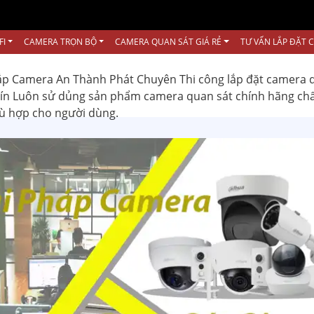
FI
CAMERA TRỌN BỘ
CAMERA QUAN SÁT GIÁ RẺ
TƯ VẤN LẮP ĐẶT 
ắp Camera An Thành Phát Chuyên Thi công lắp đặt camera 
 tín Luôn sử dủng sản phẩm camera quan sát chính hãng ch
hù hợp cho người dùng.