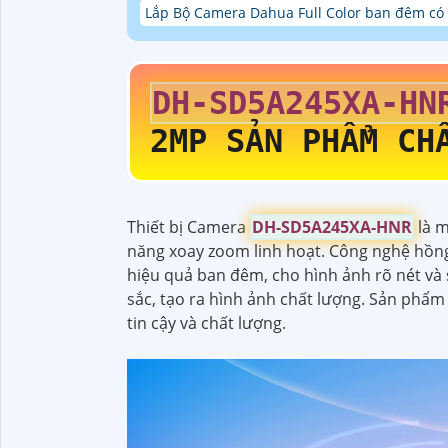
Lắp Bộ Camera Dahua Full Color ban đêm c
DH-SD5A245XA-HN
2MP SẢN PHẨM CH
Thiết bị Camera
DH-SD5A245XA-HNR
là m
năng xoay zoom linh hoạt. Công nghệ hồng
hiệu quả ban đêm, cho hình ảnh rõ nét và
sắc, tạo ra hình ảnh chất lượng. Sản phẩm
tin cậy và chất lượng.