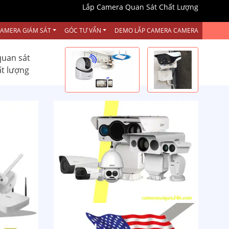
Lắp Camera Quan Sát Chất Lượng
CAMERA GIÁM SÁT
GÓC TƯ VẤN
DEMO LẮP CAMERA CAMERA
quan sát
ất lượng