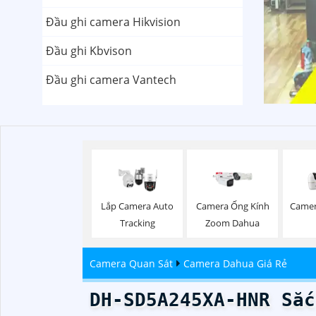
Đầu ghi camera Hikvision
Đầu ghi Kbvison
Đầu ghi camera Vantech
Lắp Camera Auto
Camera Ống Kính
Camer
Tracking
Zoom Dahua
Camera Quan Sát
Camera Dahua Giá Rẻ
DH-SD5A245XA-HNR Sắc