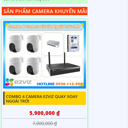
SẢN PHẨM CAMERA KHUYẾN MÃI
COMBO 4 CAMERA EZVIZ QUAY XOAY
NGOÀI TRỜI
5,900,000 ₫
7,000,000 ₫