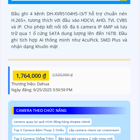
Đầu ghi 4 kênh DH-XVR5104HS-I3/T hỗ trợ chuẩn nén
H.265+, tương thích với đầu vào HDCVI, AHD, TVI, CVBS
và IP. Cho phép kết nối tối đa 6 camera IP 6MP và lưu
trữ qua 1 ổ cứng SATA dung lượng lên đến 16TB. Đầu
ghi tích hợp AI thông minh như AcuPick, SMD Plus và
nhận dạng khuôn mặt
1,764,000 ₫
2,520,000 ₫
Thương hiệu:
Dahua
Ngày đăng:
9/25/2025 3:50:59 PM
CAMERA THEO CHỨC NĂNG
camera quay lại quá trình đóng hàng shopee tiktok
Top 5 Camera Đàm Thoại 2 Chiều
Lắp camera check var Livestream
Top 5 Camera Chống Trộm
Bản báo giá camera 2 mắt imou mới