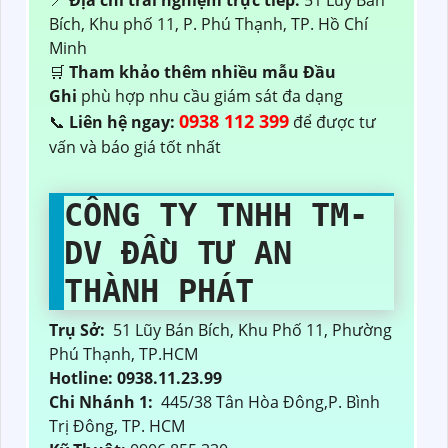
📍
Địa chỉ trải nghiệm trực tiếp:
51 Lũy Bán
Bích, Khu phố 11, P. Phú Thạnh, TP. Hồ Chí
Minh
🛒
Tham khảo thêm nhiều mẫu Đầu
Ghi
phù hợp nhu cầu giám sát đa dạng
0938 112 399
📞
Liên hệ ngay:
để được tư
vấn và báo giá tốt nhất
CÔNG TY TNHH TM-
DV ĐẦU TƯ AN
THÀNH PHÁT
Trụ Sở:
51 Lũy Bán Bích, Khu Phố 11, Phường
Phú Thạnh, TP.HCM
Hotline: 0938.11.23.99
Chi Nhánh 1:
445/38 Tân Hòa Đông,P. Bình
Trị Đông, TP. HCM