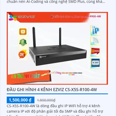
chuẩn nén AI-Coding và công nghệ SMD Plus, cùng khả
năng nhận diện khuôn mặt và tính năng IVS
ĐẦU GHI HÌNH 4 KÊNH EZVIZ CS-X5S-R100-4W
1,500,000 ₫
1,800,000₫
CS-X5S-R100-4W là dòng đầu ghi IP WIFI hỗ trợ 4 kênh
camera IP với độ phân giải tối đa 5MP và đầu ghi hỗ trợ