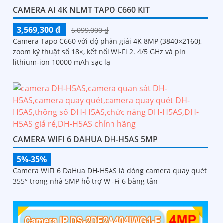
CAMERA AI 4K NLMT TAPO C660 KIT
3,569,300 ₫
5,099,000 ₫
Camera Tapo C660 với độ phân giải 4K 8MP (3840×2160),
zoom kỹ thuật số 18×, kết nối Wi-Fi 2. 4/5 GHz và pin
lithium-ion 10000 mAh sạc lại
CAMERA WIFI 6 DAHUA DH-H5AS 5MP
5%-35%
Camera WiFi 6 DaHua DH-H5AS là dòng camera quay quét
355° trong nhà 5MP hỗ trợ Wi-Fi 6 băng tần