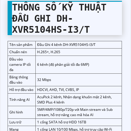
THÔNG SỐ KỸ THUẬT
ĐẦU GHI DH-
XVR5104HS-I3/T
Tên sản phẩm
Đầu Ghi 4 kênh DH-XVR5104HS-I3/T
Chuẩn nén
H.265+, H.265
Đầu vào
camera IP tối
6 kênh (độ phân giải tối đa 6MP)
đa
Băng thông
32 Mbps
đầu vào
Hỗ trợ đầu vào
HDCVI, AHD, TVI, CVBS, IP
AcuPick 2 kênh, Nhận dạng khuôn mặt 2 kênh,
Tính năng AI
SMD Plus 4 kênh
5MP/4MP/1080p/720p với Main stream và Sub
Ghi hình
stream, hỗ trợ nâng cao mã hóa AI
Lưu trữ
1 cổng SATA hỗ trợ HDD 16TB
Mạng
1 cổng LAN 10/100 Mbps, hỗ trợ truy cập Wi-Fi