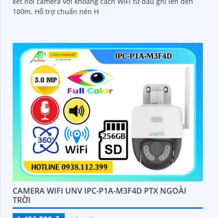
kết nối camera với khoảng cách WiFi từ đầu ghi lên đến
100m. Hỗ trợ chuẩn nén H
CAMERA WIFI UNV IPC-P1A-M3F4D PTX NGOÀI
TRỜI