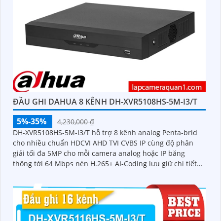
ĐẦU GHI DAHUA 8 KÊNH DH-XVR5108HS-5M-I3/T
5%-35%
4,230,000 ₫
DH-XVR5108HS-5M-I3/T hỗ trợ 8 kênh analog Penta-brid
cho nhiều chuẩn HDCVI AHD TVI CVBS IP cùng độ phân
giải tối đa 5MP cho mỗi camera analog hoặc IP băng
thông tới 64 Mbps nén H.265+ AI-Coding lưu giữ chi tiết
hình ảnh trong khi giảm dung lượng ổ cứng cần dùng