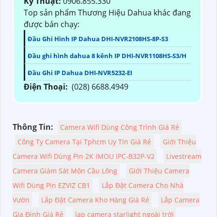
Kỹ Thuật:
0906.855.330
Top sản phẩm Thương Hiệu Dahua khác đang
được bán chạy:
Đầu Ghi Hình IP Dahua DHI-NVR2108HS-8P-S3
Đầu ghi hình dahua 8 kênh IP DHI-NVR1108HS-S3/H
Đầu Ghi IP Dahua DHI-NVR5232-EI
Điện Thoại:
(028) 6688.4949
Thông Tin:
Camera Wifi Dùng Công Trình Giá Rẻ
Công Ty Camera Tại Tphcm Uy Tín Giá Rẻ
Giới Thiệu
Camera Wifi Dùng Pin 2K IMOU IPC-B32P-V2
Livestream
Camera Giám Sát Môn Cầu Lông
Giới Thiệu Camera
Wifi Dùng Pin EZVIZ CB1
Lắp Đặt Camera Cho Nhà
Vườn
Lắp Đặt Camera Kho Hàng Giá Rẻ
Lắp Camera
Gia Đình Giá Rẻ
lap camera starlight ngoài trời