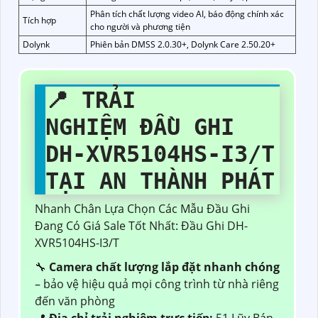
Phân tích chất lượng video AI, báo động chính xác
Tích hợp
cho người và phương tiện
Dolynk
Phiên bản DMSS 2.0.30+, Dolynk Care 2.50.20+
📍 TRẢI
NGHIỆM ĐẦU GHI
DH-XVR5104HS-I3/T
TẠI AN THÀNH PHÁT
Nhanh Chân Lựa Chọn Các Mẫu Đầu Ghi
Đang Có Giá Sale Tốt Nhất: Đầu Ghi DH-
XVR5104HS-I3/T
🔧
Camera chất lượng lắp đặt nhanh chóng
– bảo vệ hiệu quả mọi công trình từ nhà riêng
đến văn phòng