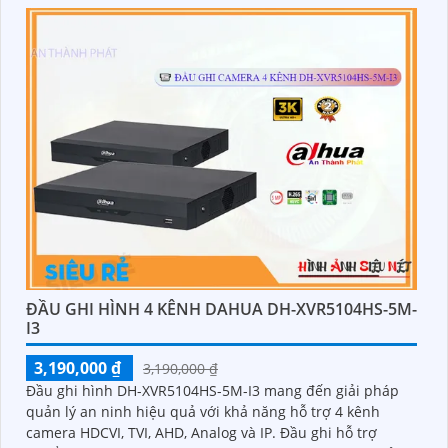
ĐẦU GHI HÌNH 4 KÊNH DAHUA DH-XVR5104HS-5M-
I3
3,190,000 ₫
3,190,000 ₫
Đầu ghi hình DH-XVR5104HS-5M-I3 mang đến giải pháp
quản lý an ninh hiệu quả với khả năng hỗ trợ 4 kênh
camera HDCVI, TVI, AHD, Analog và IP. Đầu ghi hỗ trợ