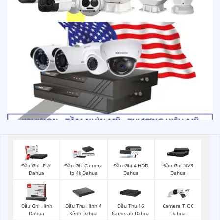
Đầu Ghi IP Ai
Đầu Ghi Camera
Đầu Ghi 4 HDD
Đầu Ghi NVR
Dahua
Ip 4k Dahua
Dahua
Dahua
Đầu Ghi Hình
Đầu Thu Hình 4
Đầu Thu 16
Camera TIOC
Dahua
Kênh Dahua
Camerah Dahua
Dahua