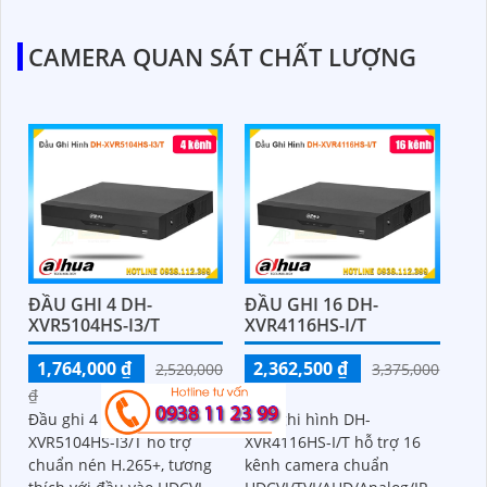
CAMERA QUAN SÁT CHẤT LƯỢNG
ĐẦU GHI 4 DH-
ĐẦU GHI 16 DH-
XVR5104HS-I3/T
XVR4116HS-I/T
1,764,000 ₫
2,362,500 ₫
2,520,000
3,375,000
₫
₫
Đầu ghi 4 kênh DH-
Đầu ghi hình DH-
XVR5104HS-I3/T hỗ trợ
XVR4116HS-I/T hỗ trợ 16
chuẩn nén H.265+, tương
kênh camera chuẩn