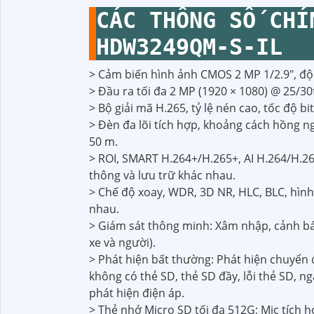
CÁC THÔNG SỐ CHÍ
HDW3249QM-S-IL
> Cảm biến hình ảnh CMOS 2 MP 1/2.9", độ 
> Đầu ra tối đa 2 MP (1920 × 1080) @ 25/30
> Bộ giải mã H.265, tỷ lệ nén cao, tốc độ bi
> Đèn đa lõi tích hợp, khoảng cách hồng ng
50 m.
> ROI, SMART H.264+/H.265+, AI H.264/H.2
thông và lưu trữ khác nhau.
> Chế độ xoay, WDR, 3D NR, HLC, BLC, hình
nhau.
> Giám sát thông minh: Xâm nhập, cảnh báo
xe và người).
> Phát hiện bất thường: Phát hiện chuyển 
không có thẻ SD, thẻ SD đầy, lỗi thẻ SD, n
phát hiện điện áp.
> Thẻ nhớ Micro SD tối đa 512G; Mic tích h