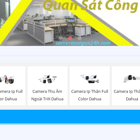
mera Ip Full
Camera Thu Âm
Camera Ip Thân Full
Camera Ip Th
lor Dahua
Ngoài Trời Dahua
Color Dahua
Dahua