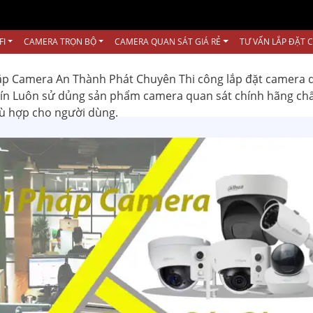
FI
CAMERA TRỌN BỘ
CAMERA QUAN SÁT GIÁ RẺ
TƯ VẤN LẮP ĐẶT 
ắp Camera An Thành Phát Chuyên Thi công lắp đặt camera 
 tín Luôn sử dủng sản phẩm camera quan sát chính hãng ch
hù hợp cho người dùng.