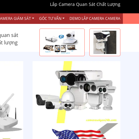
Lắp Camera Quan Sát Chất Lượng
CAMERA GIÁM SÁT
GÓC TƯ VẤN
DEMO LẮP CAMERA CAMERA
quan sát
ất lượng