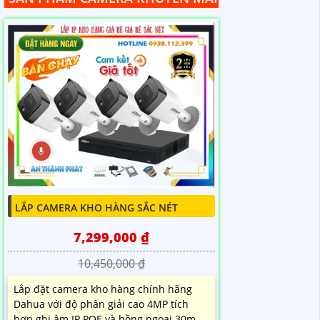
LẮP CAMERA KHO HÀNG SẮC NÉT
7,299,000 ₫
10,450,000 ₫
Lắp đặt camera kho hàng chính hãng
Dahua với độ phân giải cao 4MP tích
hợp ghi âm IP POE và hồng ngoại 30m