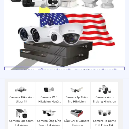
Camera Wifi
Camera Hikvision
Camera Ip Thân
Camera Auto
Hikvision Ngoài
Ultra 4K
Trụ Hikvision
Traking Hikvision
Trời
Camera Speedom
Camera Ống Kính
Đầu Ghi 8 Camera
Camera Ip Dome
Hikvision
Zoom Hikvision
Hikvision
Full Color Hik