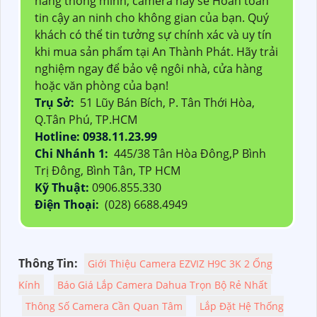
năng thông minh, camera này sẽ Hoàn toàn
tin cậy an ninh cho không gian của bạn. Quý
khách có thể tin tưởng sự chính xác và uy tín
khi mua sản phẩm tại An Thành Phát. Hãy trải
nghiệm ngay để bảo vệ ngôi nhà, cửa hàng
hoặc văn phòng của bạn!
Trụ Sở:
51 Lũy Bán Bích, P. Tân Thới Hòa,
Q.Tân Phú, TP.HCM
Hotline: 0938.11.23.99
Chi Nhánh 1:
445/38 Tân Hòa Đông,P Bình
Trị Đông, Bình Tân, TP HCM
Kỹ Thuật:
0906.855.330
Điện Thoại:
(028) 6688.4949
Thông Tin:
Giới Thiệu Camera EZVIZ H9C 3K 2 Ống
Kính
Báo Giá Lắp Camera Dahua Trọn Bộ Rẻ Nhất
Thông Số Camera Cần Quan Tâm
Lắp Đặt Hệ Thống