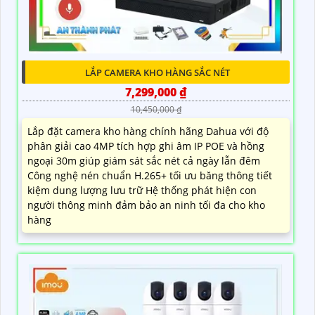
LẮP CAMERA KHO HÀNG SẮC NÉT
7,299,000 ₫
10,450,000 ₫
Lắp đặt camera kho hàng chính hãng Dahua với độ
phân giải cao 4MP tích hợp ghi âm IP POE và hồng
ngoại 30m giúp giám sát sắc nét cả ngày lẫn đêm
Công nghệ nén chuẩn H.265+ tối ưu băng thông tiết
kiệm dung lượng lưu trữ Hệ thống phát hiện con
người thông minh đảm bảo an ninh tối đa cho kho
hàng