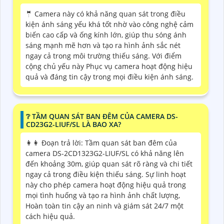
🤵 Camera này có khả năng quan sát trong điều
kiện ánh sáng yếu khá tốt nhờ vào công nghệ cảm
biến cao cấp và ống kính lớn, giúp thu sóng ánh
sáng mạnh mẽ hơn và tạo ra hình ảnh sắc nét
ngay cả trong môi trường thiếu sáng. Với điểm
cộng chủ yếu này Phục vụ camera hoạt động hiệu
quả và đáng tin cậy trong mọi điều kiện ánh sáng.
❔ TẦM QUAN SÁT BAN ĐÊM CỦA CAMERA DS-
CD23G2-LIUF/SL LÀ BAO XA?
️👩‍👩 Đoạn trả lời: Tầm quan sát ban đêm của
camera DS-2CD1323G2-LIUF/SL có khả năng lên
đến khoảng 30m, giúp quan sát rõ ràng và chi tiết
ngay cả trong điều kiện thiếu sáng. Sự linh hoạt
này cho phép camera hoạt động hiệu quả trong
mọi tình huống và tạo ra hình ảnh chất lượng,
Hoàn toàn tin cậy an ninh và giám sát 24/7 một
cách hiệu quả.