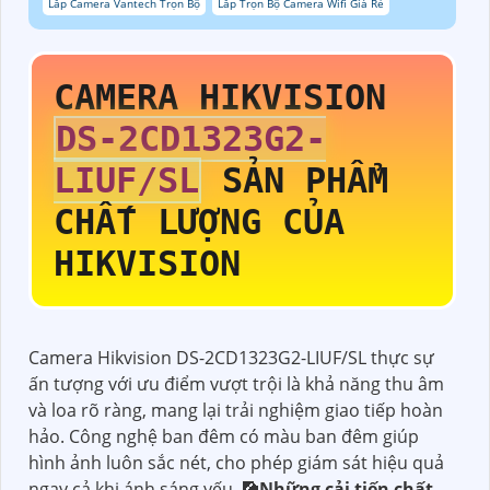
Lắp Camera Vantech Trọn Bộ
Lắp Trọn Bộ Camera Wifi Giá Rẻ
CAMERA HIKVISION
DS-2CD1323G2-
LIUF/SL
SẢN PHẨM
CHẤT LƯỢNG CỦA
HIKVISION
Camera Hikvision DS-2CD1323G2-LIUF/SL thực sự
ấn tượng với ưu điểm vượt trội là khả năng thu âm
và loa rõ ràng, mang lại trải nghiệm giao tiếp hoàn
hảo. Công nghệ ban đêm có màu ban đêm giúp
hình ảnh luôn sắc nét, cho phép giám sát hiệu quả
ngay cả khi ánh sáng yếu. 🎑
Những cải tiến chất