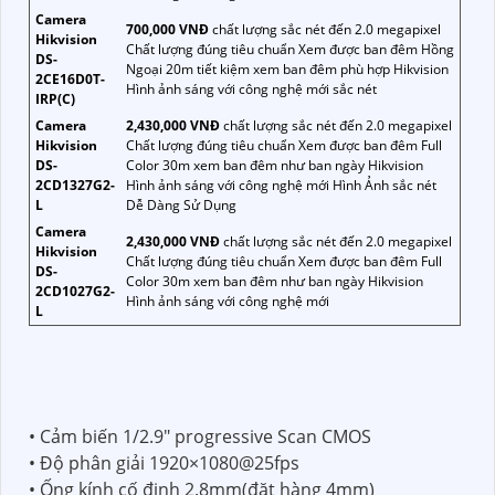
Camera
700,000 VNĐ
chất lượng sắc nét đến 2.0 megapixel
Hikvision
Chất lượng đúng tiêu chuẩn Xem được ban đêm Hồng
DS-
Ngoại 20m tiết kiệm xem ban đêm phù hợp Hikvision
2CE16D0T-
Hình ảnh sáng với công nghệ mới sắc nét
IRP(C)
Camera
2,430,000 VNĐ
chất lượng sắc nét đến 2.0 megapixel
Hikvision
Chất lượng đúng tiêu chuẩn Xem được ban đêm Full
DS-
Color 30m xem ban đêm như ban ngày Hikvision
2CD1327G2-
Hình ảnh sáng với công nghệ mới Hình Ảnh sắc nét
L
Dễ Dàng Sử Dụng
Camera
2,430,000 VNĐ
chất lượng sắc nét đến 2.0 megapixel
Hikvision
Chất lượng đúng tiêu chuẩn Xem được ban đêm Full
DS-
Color 30m xem ban đêm như ban ngày Hikvision
2CD1027G2-
Hình ảnh sáng với công nghệ mới
L
• Cảm biến 1/2.9" progressive Scan CMOS
• Độ phân giải 1920×1080@25fps
• Ống kính cố định 2.8mm(đặt hàng 4mm)