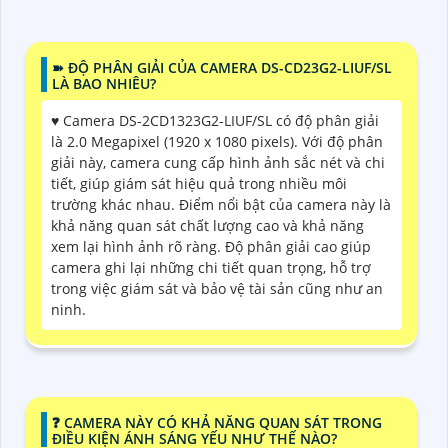
➽ ĐỘ PHÂN GIẢI CỦA CAMERA DS-CD23G2-LIUF/SL
LÀ BAO NHIÊU?
♥️ Camera DS-2CD1323G2-LIUF/SL có độ phân giải
là 2.0 Megapixel (1920 x 1080 pixels). Với độ phân
giải này, camera cung cấp hình ảnh sắc nét và chi
tiết, giúp giám sát hiệu quả trong nhiều môi
trường khác nhau. Điểm nổi bật của camera này là
khả năng quan sát chất lượng cao và khả năng
xem lại hình ảnh rõ ràng. Độ phân giải cao giúp
camera ghi lại những chi tiết quan trọng, hỗ trợ
trong việc giám sát và bảo vệ tài sản cũng như an
ninh.
❓ CAMERA NÀY CÓ KHẢ NĂNG QUAN SÁT TRONG
ĐIỀU KIỆN ÁNH SÁNG YẾU NHƯ THẾ NÀO?