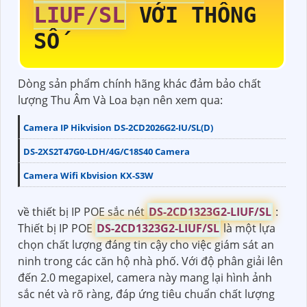
LIUF/SL
VỚI THÔNG
SỐ
Dòng sản phẩm chính hãng khác đảm bảo chất
lượng Thu Âm Và Loa bạn nên xem qua:
Camera IP Hikvision DS-2CD2026G2-IU/SL(D)
DS-2XS2T47G0-LDH/4G/C18S40 Camera
Camera Wifi Kbvision KX-S3W
về thiết bị IP POE sắc nét
DS-2CD1323G2-LIUF/SL
:
Thiết bị IP POE
DS-2CD1323G2-LIUF/SL
là một lựa
chọn chất lượng đáng tin cậy cho việc giám sát an
ninh trong các căn hộ nhà phố. Với độ phân giải lên
đến 2.0 megapixel, camera này mang lại hình ảnh
sắc nét và rõ ràng, đáp ứng tiêu chuẩn chất lượng