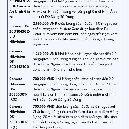
2CD1047G2-
megapixel chất lượng cao tiết kiệm Xem được ban
LUF Camera
đêm Full Color 30m xem ban đêm như ban ngày
An Ninh Giá
Hikvision Hình ảnh sáng với công nghệ mới Hình Ảnh
rẻ
sắc nét Dễ Dàng Sử Dụng
2,690,000 VNĐ
chất lượng sắc nét đến 4.0 megapixel
Camera DS-
chất lượng cao tiết kiệm Xem được ban đêm Full
2CD1043G2-
Color 20m xem ban đêm như ban ngày tiết kiệm xem
LIU
ban đêm phù hợp Hikvision Hình ảnh sáng với công
Hikvision
nghệ mới
Camera
1,260,000 VNĐ
Khả Năng chất lượng sắc nét đến 2.0
Hikvision
megapixel Chất lượng đúng tiêu chuẩn Xem được ban
DS-
đêm Hồng Ngoại 30m Hikvision Hình ảnh sáng với
2CD1121G0-
công nghệ mới Chi phí phù hợp
I
Camera
700,000 VNĐ
Khả Năng chất lượng sắc nét đến 2.0
Hikvision
megapixel Chất lượng đúng tiêu chuẩn Xem được ban
DS-
đêm Hồng Ngoại 20m tiết kiệm xem ban đêm phù
2CE56D0T-
hợp Hikvision Hình ảnh sáng với công nghệ mới Hình
IR(C)
Ảnh sắc nét Dễ Dàng Sử Dụng
Camera
700,000 VNĐ
chất lượng sắc nét đến 2.0 megapixel
Hikvision
Chất lượng đúng tiêu chuẩn Xem được ban đêm Hồng
DS-
Ngoại 20m tiết kiệm xem ban đêm phù hợp Hikvision
2CE16D0T-
Hình ảnh sáng với công nghệ mới Hình Ảnh sắc nét
IR(C)
Dễ Dàng Sử Dụng