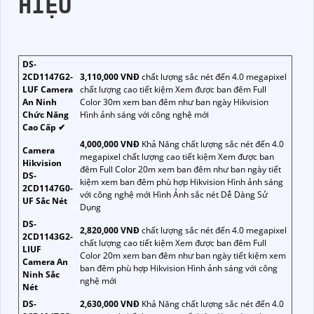
HIỆU
DS-
2CD1147G2-
3,110,000 VNĐ
chất lượng sắc nét đến 4.0 megapixel
LUF Camera
chất lượng cao tiết kiệm Xem được ban đêm Full
An Ninh
Color 30m xem ban đêm như ban ngày Hikvision
Chức Năng
Hình ảnh sáng với công nghệ mới
Cao Cấp ✔
4,000,000 VNĐ
Khả Năng chất lượng sắc nét đến 4.0
Camera
megapixel chất lượng cao tiết kiệm Xem được ban
Hikvision
đêm Full Color 20m xem ban đêm như ban ngày tiết
DS-
kiệm xem ban đêm phù hợp Hikvision Hình ảnh sáng
2CD1147G0-
với công nghệ mới Hình Ảnh sắc nét Dễ Dàng Sử
UF Sắc Nét
Dụng
DS-
2,820,000 VNĐ
chất lượng sắc nét đến 4.0 megapixel
2CD1143G2-
chất lượng cao tiết kiệm Xem được ban đêm Full
LIUF
Color 20m xem ban đêm như ban ngày tiết kiệm xem
Camera An
ban đêm phù hợp Hikvision Hình ảnh sáng với công
Ninh Sắc
nghệ mới
Nét
DS-
2,630,000 VNĐ
Khả Năng chất lượng sắc nét đến 4.0