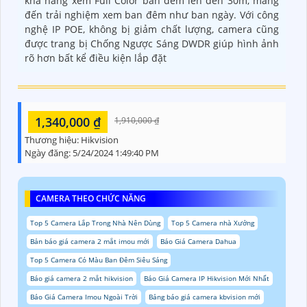
khả năng xem Full Color ban đêm lên đến 30m, mang
đến trải nghiệm xem ban đêm như ban ngày. Với công
nghệ IP POE, không bị giảm chất lượng, camera cũng
được trang bị Chống Ngược Sáng DWDR giúp hình ảnh
rõ hơn bất kể điều kiện lắp đặt
1,340,000 ₫
1,910,000 ₫
Thương hiệu:
Hikvision
Ngày đăng:
5/24/2024 1:49:40 PM
CAMERA THEO CHỨC NĂNG
Top 5 Camera Lắp Trong Nhà Nên Dùng
Top 5 Camera nhà Xưởng
Bản báo giá camera 2 mắt imou mới
Báo Giá Camera Dahua
Top 5 Camera Có Màu Ban Đêm Siêu Sáng
Báo giá camera 2 mắt hikvision
Báo Giá Camera IP Hikvision Mới Nhất
Báo Giá Camera Imou Ngoài Trời
Bảng báo giá camera kbvision mới