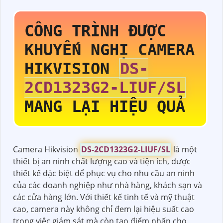
CÔNG TRÌNH ĐƯỢC
KHUYẾN NGHỊ CAMERA
HIKVISION
DS-
2CD1323G2-LIUF/SL
MANG LẠI HIỆU QUẢ
Camera Hikvision
DS-2CD1323G2-LIUF/SL
là một
thiết bị an ninh chất lượng cao và tiện ích, được
thiết kế đặc biệt để phục vụ cho nhu cầu an ninh
của các doanh nghiệp như nhà hàng, khách sạn và
các cửa hàng lớn. Với thiết kế tinh tế và mỹ thuật
cao, camera này không chỉ đem lại hiệu suất cao
trong việc giám sát mà còn tạo điểm nhấn cho