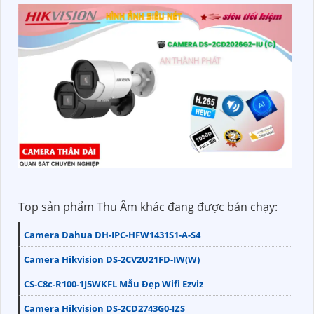
Top sản phẩm Thu Âm khác đang được bán chạy:
Camera Dahua DH-IPC-HFW1431S1-A-S4
Camera Hikvision DS-2CV2U21FD-IW(W)
CS-C8c-R100-1J5WKFL Mẫu Đẹp Wifi Ezviz
Camera Hikvision DS-2CD2743G0-IZS