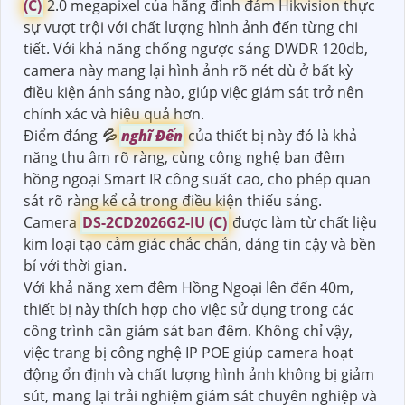
(C)
2.0 megapixel của hãng đình đám Hikvision thực
sự vượt trội với chất lượng hình ảnh đến từng chi
tiết. Với khả năng chống ngược sáng DWDR 120db,
camera này mang lại hình ảnh rõ nét dù ở bất kỳ
điều kiện ánh sáng nào, giúp việc giám sát trở nên
chính xác và hiệu quả hơn.
Điểm đáng
💦
nghĩ Đến
của thiết bị này đó là khả
năng thu âm rõ ràng, cùng công nghệ ban đêm
hồng ngoại Smart IR công suất cao, cho phép quan
sát rõ ràng kể cả trong điều kiện thiếu sáng.
Camera
DS-2CD2026G2-IU (C)
được làm từ chất liệu
kim loại tạo cảm giác chắc chắn, đáng tin cậy và bền
bỉ với thời gian.
Với khả năng xem đêm Hồng Ngoại lên đến 40m,
thiết bị này thích hợp cho việc sử dụng trong các
công trình cần giám sát ban đêm. Không chỉ vậy,
việc trang bị công nghệ IP POE giúp camera hoạt
động ổn định và chất lượng hình ảnh không bị giảm
sút, mang lại trải nghiệm giám sát chuyên nghiệp và