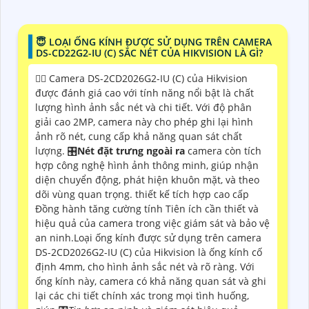
😇 LOẠI ỐNG KÍNH ĐƯỢC SỬ DỤNG TRÊN CAMERA
DS-CD22G2-IU (C) SẮC NÉT CỦA HIKVISION LÀ GÌ?
🙆‍♀️ Camera DS-2CD2026G2-IU (C) của Hikvision
được đánh giá cao với tính năng nổi bật là chất
lượng hình ảnh sắc nét và chi tiết. Với độ phân
giải cao 2MP, camera này cho phép ghi lại hình
ảnh rõ nét, cung cấp khả năng quan sát chất
lượng. 🎛
Nét đặt trưng ngoài ra
camera còn tích
hợp công nghệ hình ảnh thông minh, giúp nhận
diện chuyển động, phát hiện khuôn mặt, và theo
dõi vùng quan trọng. thiết kế tích hợp cao cấp
Đồng hành tăng cường tính Tiên ích cần thiết và
hiệu quả của camera trong việc giám sát và bảo vệ
an ninh.Loại ống kính được sử dụng trên camera
DS-2CD2026G2-IU (C) của Hikvision là ống kính cố
định 4mm, cho hình ảnh sắc nét và rõ ràng. Với
ống kính này, camera có khả năng quan sát và ghi
lại các chi tiết chính xác trong mọi tình huống,