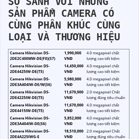
SO SÁNH VỚI NHỮNG
SẢN PHẨM CAMERA CÓ
CÙNG PHÂN KHÚC CÙNG
LOẠI VÀ THƯƠNG HIỆU
Camera Hikvision DS-
1,990,000
4.0 megapixel chất
2DE2C400MW-DE(F0)(S7)
VNĐ
lượng cao tiết kiệm
Camera Hikvision DS-
14,450,000
4.0 megapixel chất
2DE4425IW-DE(T5)
VNĐ
lượng cao tiết kiệm
Camera Hikvision DS-
5,980,000
4.0 megapixel chất
2DE3A404IW-DE/W(S6)
VNĐ
lượng cao tiết kiệm
Camera Hikvision DS-
11,670,000
2.0 megapixel Chất
2DE4225IW-DE(T5)
VNĐ
lượng đúng tiêu chuẩn
Camera Hikvision DS-
11,670,000
4.0 megapixel chất
2DE4415IW-DE(T5)
VNĐ
lượng cao tiết kiệm
Camera Hikvision DS-
5,852,000
4.0 megapixel chất
2DE3A404IW-DE(S6)
VNĐ
lượng cao tiết kiệm
Camera Hikvision DS-
18,510,000
2.0 megapixel Chất
2DE4A225IWG-E
VNĐ
lượng đúng tiêu chuẩn