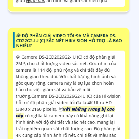
giúp 🎛
Tin hơn
an ninh và giám sát hiệu quả.
️💭 ĐỘ PHÂN GIẢI VIDEO TỐI ĐA MÀ CAMERA DS-
CD22G2-IU (C) SẮC NÉT HIKVISION HỖ TRỢ LÀ BAO
NHIÊU?
💎 Camera DS-2CD2026G2-IU (C) có độ phân giải
2MP, cho chất lượng video sắc nét. Góc nhìn của
camera là 114 độ, phủ rộng và chi tiết đầy đủ
không gian theo dõi. Với chất lượng hình ảnh và
góc quay rộng, camera này là sự lựa chọn hoàn
hảo cho việc giám sát và bảo vệ môi
trường.Camera DS-2CD2026G2-IU (C) của Hikvision
hỗ trợ độ phân giải video tối đa là 4K Ultra HD
(3840 x 2160 pixels). 🦉
Với Những Trang bị cao
cấp
có nghĩa là camera này có khả năng ghi lại
hình ảnh với độ chi tiết và sắc nét cao, mang lại
trải nghiệm quan sát chất lượng cao. Độ phân giải
4K cung cấp hình ảnh rõ nét, chi tiết và màu sắc