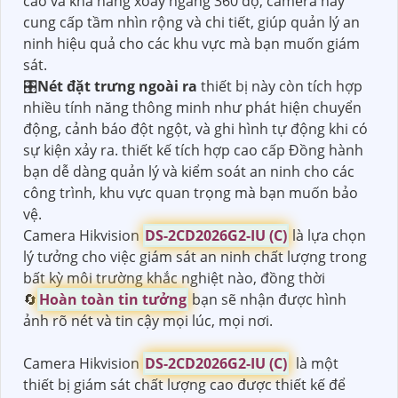
cao và khả năng xoay ngang 360 độ, camera này
cung cấp tầm nhìn rộng và chi tiết, giúp quản lý an
ninh hiệu quả cho các khu vực mà bạn muốn giám
sát.
🎛
Nét đặt trưng ngoài ra
thiết bị này còn tích hợp
nhiều tính năng thông minh như phát hiện chuyển
động, cảnh báo đột ngột, và ghi hình tự động khi có
sự kiện xảy ra. thiết kế tích hợp cao cấp Đồng hành
bạn dễ dàng quản lý và kiểm soát an ninh cho các
công trình, khu vực quan trọng mà bạn muốn bảo
vệ.
Camera Hikvision
DS-2CD2026G2-IU (C)
là lựa chọn
lý tưởng cho việc giám sát an ninh chất lượng trong
bất kỳ môi trường khắc nghiệt nào, đồng thời
🔄
Hoàn toàn tin tưởng
bạn sẽ nhận được hình
ảnh rõ nét và tin cậy mọi lúc, mọi nơi.
Camera Hikvision
DS-2CD2026G2-IU (C)
là một
thiết bị giám sát chất lượng cao được thiết kế để