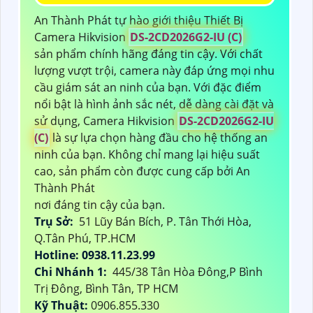
An Thành Phát tự hào giới thiệu Thiết Bị
Camera Hikvision
DS-2CD2026G2-IU (C)
sản phẩm chính hãng đáng tin cậy. Với chất
lượng vượt trội, camera này đáp ứng mọi nhu
cầu giám sát an ninh của bạn. Với đặc điểm
nổi bật là hình ảnh sắc nét, dễ dàng cài đặt và
sử dụng, Camera Hikvision
DS-2CD2026G2-IU
(C)
là sự lựa chọn hàng đầu cho hệ thống an
ninh của bạn. Không chỉ mang lại hiệu suất
cao, sản phẩm còn được cung cấp bởi An
Thành Phát
nơi đáng tin cậy của bạn.
Trụ Sở:
51 Lũy Bán Bích, P. Tân Thới Hòa,
Q.Tân Phú, TP.HCM
Hotline: 0938.11.23.99
Chi Nhánh 1:
445/38 Tân Hòa Đông,P Bình
Trị Đông, Bình Tân, TP HCM
Kỹ Thuật:
0906.855.330