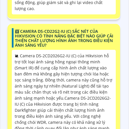
sống động, giúp giám sát và ghi lại video chất
lượng cao.
📨 CAMERA DS-CD22G2-IU (C) SẮC NÉT CỦA
HIKVISION CÓ TÍNH NĂNG ĐẶC BIỆT NÀO GIÚP CẢI
THIỆN CHẤT LƯỢNG HÌNH ẢNH TRONG ĐIỀU KIỆN
ÁNH SÁNG YẾU?
🐌 Camera DS-2CD2026G2-IU (C) của Hikvision hỗ
trợ tốt loại ánh sáng hồng ngoại thông minh
(Smart IR) để cung cấp hình ảnh chất lượng vào
ban đêm mà không gây hiện tượng chói lóa hoặc
sọc sáng trắng. Đồng thời, camera này cũng hỗ trợ
ánh sáng ngày tự nhiên (Natural Light) để tái tạo
màu sắc chân thực và rõ nét trong các điều kiện
ánh sáng mạnh hoặc yếu.Camera DS-2CD2026G2-
IU (C) của Hikvision được trang bị tính năng
Darkfighter giúp cải thiện chất lượng hình ảnh
trong điều kiện ánh sáng yếu. Với công nghệ
chống chói WDR, camera này có khả năng xử lý
đồng thời cảnh quay đối lập như ánh sáng mạnh