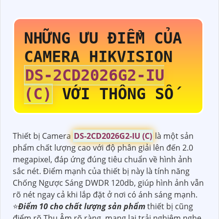
NHỮNG ƯU ĐIỂM CỦA
CAMERA HIKVISION
DS-2CD2026G2-IU
(C)
VỚI THÔNG SỐ
Thiết bị Camera
DS-2CD2026G2-IU (C)
là một sản
phẩm chất lượng cao với độ phân giải lên đến 2.0
megapixel, đáp ứng đúng tiêu chuẩn về hình ảnh
sắc nét. Điểm mạnh của thiết bị này là tính năng
Chống Ngược Sáng DWDR 120db, giúp hình ảnh vẫn
rõ nét ngay cả khi lắp đặt ở nơi có ánh sáng mạnh.
⭐
Điểm 10 cho chất lượng sản phẩm
thiết bị cũng
điểm rõ Thu Âm rõ ràng, mang lại trải nghiệm nghe