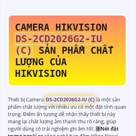
CAMERA HIKVISION
DS-2CD2026G2-IU
(C)
SẢN PHẨM CHẤT
LƯỢNG CỦA
HIKVISION
Thiết bị Camera
DS-2CD2026G2-IU (C)
là một sản
phẩm chất lượng với nhiều ưu có một đặt tính quan
trọng. Điểm ấn tượng dễ nhận thấy thiết bị này
mang lại chất lượng âm thanh thu rõ ràng, giúp
người dùng có trải nghiệm ghi âm tốt. 🎛
Nét đặt
trưng ngoài ra
công nghệ ban đêm Hồng Ngoại