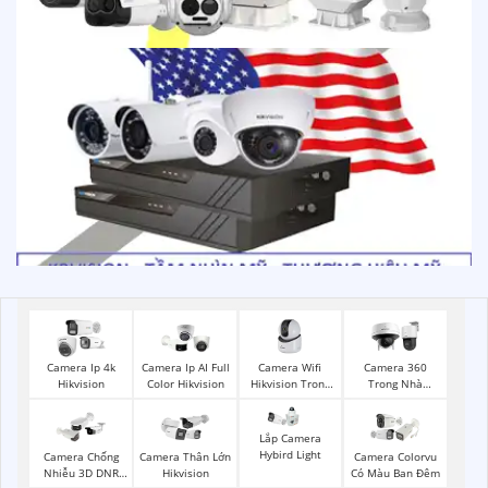
Camera Wifi
Camera Ip 4k
Camera Ip AI Full
Camera 360
Hikvision Trong
Hikvision
Color Hikvision
Trong Nhà
Nhà
Hikvision
Lắp Camera
Hybird Light
Camera Chống
Camera Thân Lớn
Camera Colorvu
Nhiễu 3D DNR
Hikvision
Có Màu Ban Đêm