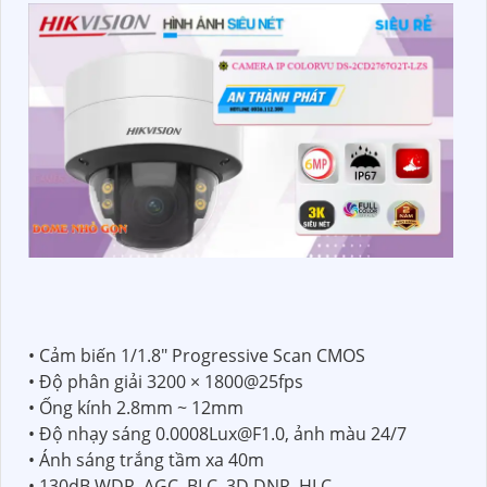
• Cảm biến 1/1.8" Progressive Scan CMOS
• Độ phân giải 3200 × 1800@25fps
• Ống kính 2.8mm ~ 12mm
• Độ nhạy sáng 0.0008Lux@F1.0, ảnh màu 24/7
• Ánh sáng trắng tầm xa 40m
• 130dB WDR, AGC, BLC, 3D DNR, HLC