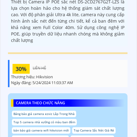
Thiết bị Camera IP POE sắc nét DS-2CD2767G2T-LZS là
lựa chọn hoàn hảo cho hệ thống giám sát chất lượng
cao. Với độ phân giải Ultra 4k lite, camera này cung cấp
hình ảnh sắc nét đến từng chi tiết, kể cả ban đêm với
khả năng xem Full Color 40m. Sử dụng công nghệ IP
POE, giúp truyền dữ liệu nhanh chóng mà không giảm
chất lượng
30%
LIÊN HỆ
Thương hiệu:
Hikvision
Ngày đăng:
5/24/2024 11:03:37 AM
CAMERA THEO CHỨC NĂNG
Bảng báo giá camera ezviz Lắp Trong Nhà
Top 5 camera nhà xưởng có màu ban đêm
bản báo giá camera wifi hikvision mới
Top Camera Sắc Nét Giá Rẻ