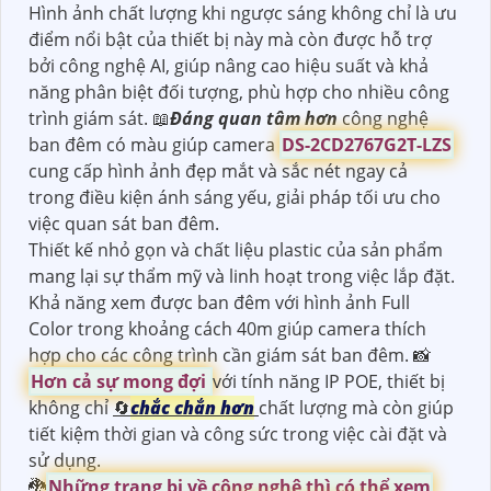
Hình ảnh chất lượng khi ngược sáng không chỉ là ưu
điểm nổi bật của thiết bị này mà còn được hỗ trợ
bởi công nghệ AI, giúp nâng cao hiệu suất và khả
năng phân biệt đối tượng, phù hợp cho nhiều công
trình giám sát. 📖
Đáng quan tâm hơn
công nghệ
ban đêm có màu giúp camera
DS-2CD2767G2T-LZS
cung cấp hình ảnh đẹp mắt và sắc nét ngay cả
trong điều kiện ánh sáng yếu, giải pháp tối ưu cho
việc quan sát ban đêm.
Thiết kế nhỏ gọn và chất liệu plastic của sản phẩm
mang lại sự thẩm mỹ và linh hoạt trong việc lắp đặt.
Khả năng xem được ban đêm với hình ảnh Full
Color trong khoảng cách 40m giúp camera thích
hợp cho các công trình cần giám sát ban đêm. 📸
Hơn cả sự mong đợi
với tính năng IP POE, thiết bị
không chỉ
🔄
chắc chắn hơn
chất lượng mà còn giúp
tiết kiệm thời gian và công sức trong việc cài đặt và
sử dụng.
🐉️
Những trang bị về công nghệ thì có thể xem