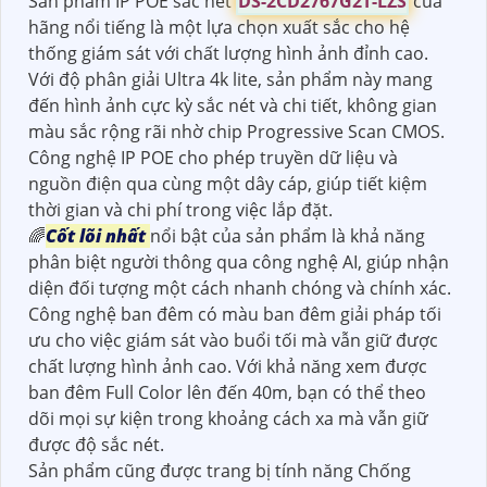
Sản phẩm IP POE sắc nét
DS-2CD2767G2T-LZS
của
hãng nổi tiếng là một lựa chọn xuất sắc cho hệ
thống giám sát với chất lượng hình ảnh đỉnh cao.
Với độ phân giải Ultra 4k lite, sản phẩm này mang
đến hình ảnh cực kỳ sắc nét và chi tiết, không gian
màu sắc rộng rãi nhờ chip Progressive Scan CMOS.
Công nghệ IP POE cho phép truyền dữ liệu và
nguồn điện qua cùng một dây cáp, giúp tiết kiệm
thời gian và chi phí trong việc lắp đặt.
🌈
Cốt lõi nhất
nổi bật của sản phẩm là khả năng
phân biệt người thông qua công nghệ AI, giúp nhận
diện đối tượng một cách nhanh chóng và chính xác.
Công nghệ ban đêm có màu ban đêm giải pháp tối
ưu cho việc giám sát vào buổi tối mà vẫn giữ được
chất lượng hình ảnh cao. Với khả năng xem được
ban đêm Full Color lên đến 40m, bạn có thể theo
dõi mọi sự kiện trong khoảng cách xa mà vẫn giữ
được độ sắc nét.
Sản phẩm cũng được trang bị tính năng Chống