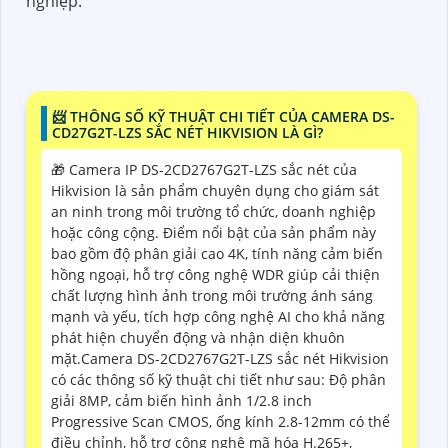
nghiệp.
📨 THÔNG SỐ KỸ THUẬT CHI TIẾT CỦA CAMERA DS-
CD27G2T-LZS SẮC NÉT HIKVISION LÀ GÌ?
🎁 Camera IP DS-2CD2767G2T-LZS sắc nét của
Hikvision là sản phẩm chuyên dụng cho giám sát
an ninh trong môi trường tổ chức, doanh nghiệp
hoặc công cộng. Điểm nổi bật của sản phẩm này
bao gồm độ phân giải cao 4K, tính năng cảm biến
hồng ngoại, hỗ trợ công nghệ WDR giúp cải thiện
chất lượng hình ảnh trong môi trường ánh sáng
mạnh và yếu, tích hợp công nghệ AI cho khả năng
phát hiện chuyển động và nhận diện khuôn
mặt.Camera DS-2CD2767G2T-LZS sắc nét Hikvision
có các thông số kỹ thuật chi tiết như sau: Độ phân
giải 8MP, cảm biến hình ảnh 1/2.8 inch
Progressive Scan CMOS, ống kính 2.8-12mm có thể
điều chỉnh, hỗ trợ công nghệ mã hóa H.265+,