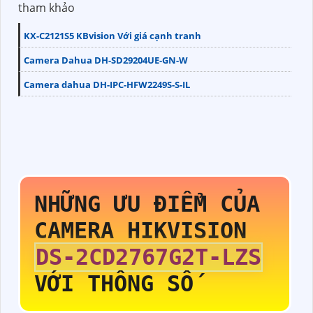
tham khảo
KX-C2121S5 KBvision Với giá cạnh tranh
Camera Dahua DH-SD29204UE-GN-W
Camera dahua DH-IPC-HFW2249S-S-IL
NHỮNG ƯU ĐIỂM CỦA
CAMERA HIKVISION
DS-2CD2767G2T-LZS
VỚI THÔNG SỐ