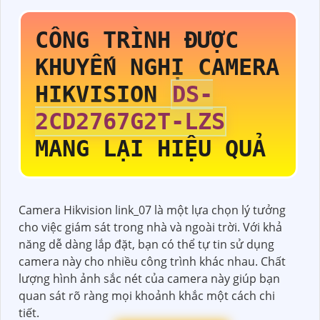
CÔNG TRÌNH ĐƯỢC
KHUYẾN NGHỊ CAMERA
HIKVISION
DS-
2CD2767G2T-LZS
MANG LẠI HIỆU QUẢ
Camera Hikvision link_07 là một lựa chọn lý tưởng
cho việc giám sát trong nhà và ngoài trời. Với khả
năng dễ dàng lắp đặt, bạn có thể tự tin sử dụng
camera này cho nhiều công trình khác nhau. Chất
lượng hình ảnh sắc nét của camera này giúp bạn
quan sát rõ ràng mọi khoảnh khắc một cách chi
tiết.