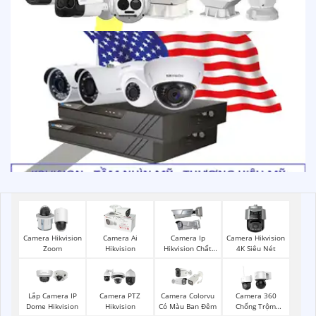
Camera Hikvision
Camera Ai
Camera Ip
Camera Hikvision
Zoom
Hikvision
Hikvision Chất
4K Siêu Nét
Lượng
Lắp Camera IP
Camera PTZ
Camera Colorvu
Camera 360
Dome Hikvision
Hikvision
Có Màu Ban Đêm
Chống Trộm