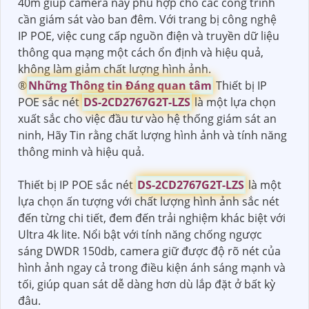
40m giúp camera này phù hợp cho các công trình
cần giám sát vào ban đêm. Với trang bị công nghệ
IP POE, việc cung cấp nguồn điện và truyền dữ liệu
thông qua mạng một cách ổn định và hiệu quả,
không làm giảm chất lượng hình ảnh.
®️
Những Thông tin Đáng quan tâm
Thiết bị IP
POE sắc nét
DS-2CD2767G2T-LZS
là một lựa chọn
xuất sắc cho việc đầu tư vào hệ thống giám sát an
ninh, Hãy Tin rằng chất lượng hình ảnh và tính năng
thông minh và hiệu quả.
Thiết bị IP POE sắc nét
DS-2CD2767G2T-LZS
là một
lựa chọn ấn tượng với chất lượng hình ảnh sắc nét
đến từng chi tiết, đem đến trải nghiệm khác biệt với
Ultra 4k lite. Nổi bật với tính năng chống ngược
sáng DWDR 150db, camera giữ được độ rõ nét của
hình ảnh ngay cả trong điều kiện ánh sáng mạnh và
tối, giúp quan sát dễ dàng hơn dù lắp đặt ở bất kỳ
đâu.