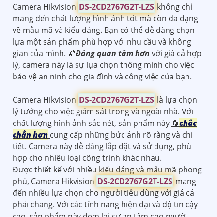
Camera Hikvision
DS-2CD2767G2T-LZS
không chỉ
mang đến chất lượng hình ảnh tốt mà còn đa dạng
về mẫu mã và kiểu dáng. Bạn có thể dễ dàng chọn
lựa một sản phẩm phù hợp với nhu cầu và không
gian của mình. 🌠
Đáng quan tâm hơn
với giá cả hợp
lý, camera này là sự lựa chọn thông minh cho việc
bảo vệ an ninh cho gia đình và công việc của bạn.
Camera Hikvision
DS-2CD2767G2T-LZS
là lựa chọn
lý tưởng cho việc giám sát trong và ngoài nhà. Với
chất lượng hình ảnh sắc nét, sản phẩm này
🔄
chắc
chắn hơn
cung cấp những bức ảnh rõ ràng và chi
tiết. Camera này dễ dàng lắp đặt và sử dụng, phù
hợp cho nhiều loại công trình khác nhau.
Được thiết kế với nhiều kiểu dáng và mẫu mã phong
phú, Camera Hikvision
DS-2CD2767G2T-LZS
mang
đến nhiều lựa chọn cho người tiêu dùng với giá cả
phải chăng. Với các tính năng hiện đại và độ tin cậy
cao, sản phẩm này đem lại sự an tâm cho người