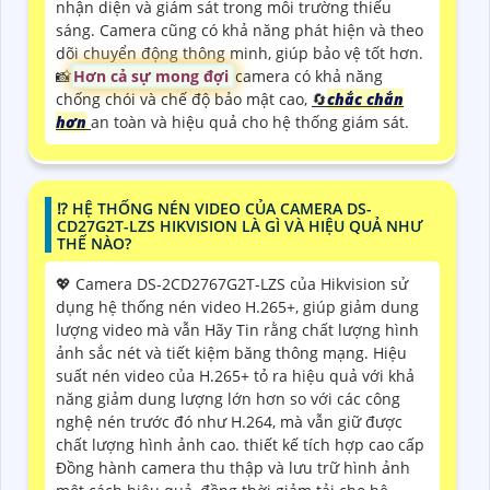
nhận diện và giám sát trong môi trường thiếu
sáng. Camera cũng có khả năng phát hiện và theo
dõi chuyển động thông minh, giúp bảo vệ tốt hơn.
📸
Hơn cả sự mong đợi
camera có khả năng
chống chói và chế độ bảo mật cao,
🔄
chắc chắn
hơn
an toàn và hiệu quả cho hệ thống giám sát.
⁉️ HỆ THỐNG NÉN VIDEO CỦA CAMERA DS-
CD27G2T-LZS HIKVISION LÀ GÌ VÀ HIỆU QUẢ NHƯ
THẾ NÀO?
💖 Camera DS-2CD2767G2T-LZS của Hikvision sử
dụng hệ thống nén video H.265+, giúp giảm dung
lượng video mà vẫn Hãy Tin rằng chất lượng hình
ảnh sắc nét và tiết kiệm băng thông mạng. Hiệu
suất nén video của H.265+ tỏ ra hiệu quả với khả
năng giảm dung lượng lớn hơn so với các công
nghệ nén trước đó như H.264, mà vẫn giữ được
chất lượng hình ảnh cao. thiết kế tích hợp cao cấp
Đồng hành camera thu thập và lưu trữ hình ảnh