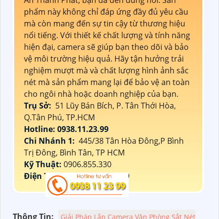
phẩm này không chỉ đáp ứng đầy đủ yêu cầu
mà còn mang đến sự tin cậy từ thương hiệu
nổi tiếng. Với thiết kế chất lượng và tính năng
hiện đại, camera sẽ giúp bạn theo dõi và bảo
vệ môi trường hiệu quả. Hãy tận hưởng trải
nghiệm mượt mà và chất lượng hình ảnh sắc
nét mà sản phẩm mang lại để bảo vệ an toàn
cho ngôi nhà hoặc doanh nghiệp của bạn.
Trụ Sở:
51 Lũy Bán Bích, P. Tân Thới Hòa,
Q.Tân Phú, TP.HCM
Hotline: 0938.11.23.99
Chi Nhánh 1:
445/38 Tân Hòa Đông,P Bình
Trị Đông, Bình Tân, TP HCM
Kỹ Thuật:
0906.855.330
Điện Thoại:
(028) 6688.4949
Thông Tin:
Giải Pháp Lắp Camera Văn Phòng Sắt Nét