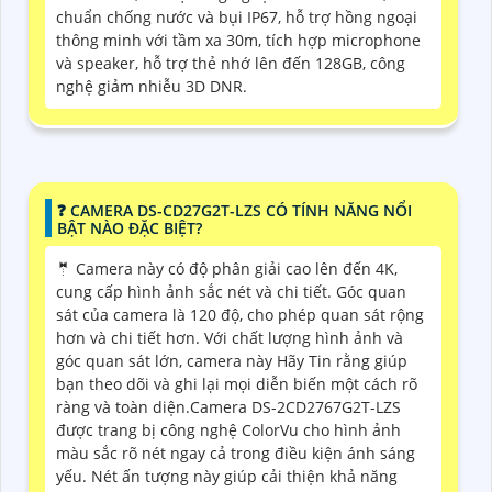
chuẩn chống nước và bụi IP67, hỗ trợ hồng ngoại
thông minh với tầm xa 30m, tích hợp microphone
và speaker, hỗ trợ thẻ nhớ lên đến 128GB, công
nghệ giảm nhiễu 3D DNR.
❓ CAMERA DS-CD27G2T-LZS CÓ TÍNH NĂNG NỔI
BẬT NÀO ĐẶC BIỆT?
🤵 Camera này có độ phân giải cao lên đến 4K,
cung cấp hình ảnh sắc nét và chi tiết. Góc quan
sát của camera là 120 độ, cho phép quan sát rộng
hơn và chi tiết hơn. Với chất lượng hình ảnh và
góc quan sát lớn, camera này Hãy Tin rằng giúp
bạn theo dõi và ghi lại mọi diễn biến một cách rõ
ràng và toàn diện.Camera DS-2CD2767G2T-LZS
được trang bị công nghệ ColorVu cho hình ảnh
màu sắc rõ nét ngay cả trong điều kiện ánh sáng
yếu. Nét ấn tượng này giúp cải thiện khả năng