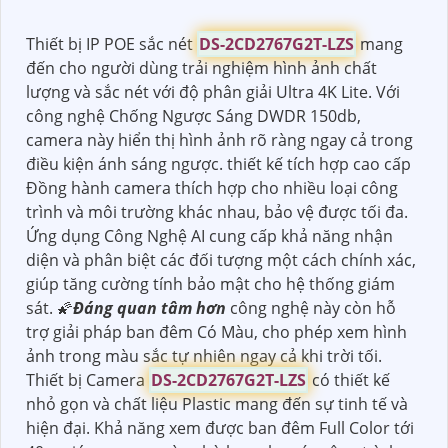
Thiết bị IP POE sắc nét
DS-2CD2767G2T-LZS
mang
đến cho người dùng trải nghiệm hình ảnh chất
lượng và sắc nét với độ phân giải Ultra 4K Lite. Với
công nghệ Chống Ngược Sáng DWDR 150db,
camera này hiển thị hình ảnh rõ ràng ngay cả trong
điều kiện ánh sáng ngược. thiết kế tích hợp cao cấp
Đồng hành camera thích hợp cho nhiều loại công
trình và môi trường khác nhau, bảo vệ được tối đa.
Ứng dụng Công Nghệ AI cung cấp khả năng nhận
diện và phân biệt các đối tượng một cách chính xác,
giúp tăng cường tính bảo mật cho hệ thống giám
sát. 🌠
Đáng quan tâm hơn
công nghệ này còn hỗ
trợ giải pháp ban đêm Có Màu, cho phép xem hình
ảnh trong màu sắc tự nhiên ngay cả khi trời tối.
Thiết bị Camera
DS-2CD2767G2T-LZS
có thiết kế
nhỏ gọn và chất liệu Plastic mang đến sự tinh tế và
hiện đại. Khả năng xem được ban đêm Full Color tới