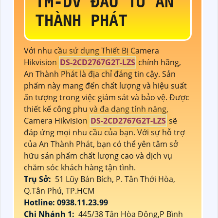
TM-DV ĐẦU TƯ AN
THÀNH PHÁT
Với nhu cầu sử dụng Thiết Bị Camera
Hikvision
DS-2CD2767G2T-LZS
chính hãng,
An Thành Phát là địa chỉ đáng tin cậy. Sản
phẩm này mang đến chất lượng và hiệu suất
ấn tượng trong việc giám sát và bảo vệ. Được
thiết kế công phu và đa dạng tính năng,
Camera Hikvision
DS-2CD2767G2T-LZS
sẽ
đáp ứng mọi nhu cầu của bạn. Với sự hỗ trợ
của An Thành Phát, bạn có thể yên tâm sở
hữu sản phẩm chất lượng cao và dịch vụ
chăm sóc khách hàng tận tình.
Trụ Sở:
51 Lũy Bán Bích, P. Tân Thới Hòa,
Q.Tân Phú, TP.HCM
Hotline: 0938.11.23.99
Chi Nhánh 1:
445/38 Tân Hòa Đông,P Bình