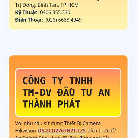
Trị Đông, Bình Tân, TP HCM
Kỹ Thuật:
0906.855.330
Điện Thoại:
(028) 6688.4949
CÔNG TY TNHH
TM-DV ĐẦU TƯ AN
THÀNH PHÁT
Với nhu cầu sử dụng Thiết Bị Camera
Hikvision
DS-2CD2767G2T-LZS
đích thực từ
An Thành Phát, bạn đã đến đúng nơi. Sản