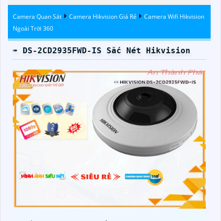
Đêm Có Màu
Hikvision
Camera Quan Sát
Camera Hikvision Giá Rẻ
Camera Wifi Hikvision
Ngoài Trời 360
➠ DS-2CD2935FWD-IS Sắc Nét Hikvision