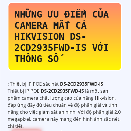
NHỮNG ƯU ĐIỂM CỦA
CAMERA MẮT CÁ
HIKVISION
DS-
2CD2935FWD-IS
VỚI
THÔNG SỐ
: Thiết bị IP POE sắc nét
DS-2CD2935FWD-IS
Thiết bị IP POE
DS-2CD2935FWD-IS
là một sản
phẩm camera chất lượng cao của hãng Hikvision,
đáp ứng đầy đủ tiêu chuẩn về độ phân giải và tính
năng cho việc giám sát an ninh. Với độ phân giải 2.0
megapixel, camera này mang đến hình ảnh sắc nét,
chi tiết.