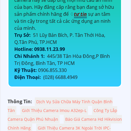
của bạn. Hãy đẳng cấp rằng bạn đang sở hữu
sản phẩm chính hãng để ♢
tự tin
sự an tâm
và tin cậy trong tất cả các ứng dụng an ninh
của mình.
Trụ Sở:
51 Lũy Bán Bích, P. Tân Thới Hòa,
Q.Tân Phú, TP.HCM
Hotline: 0938.11.23.99
Chi Nhánh 1:
445/38 Tân Hòa Đông,P Bình
Trị Đông, Bình Tân, TP HCM
Kỹ Thuật:
0906.855.330
Điện Thoại:
(028) 6688.4949
Thông Tin:
Dịch Vụ Sửa Chữa Máy Tính Quận Bình
Tân
Giới Thiệu Camera Imou A32ep-L
Công Ty Lắp
Camera Quận Phú Nhuận
Báo Giá Camera Hd Hikvision
Chính Hãng
Giới Thiệu Camera 3K Ngoài Trời IPC-