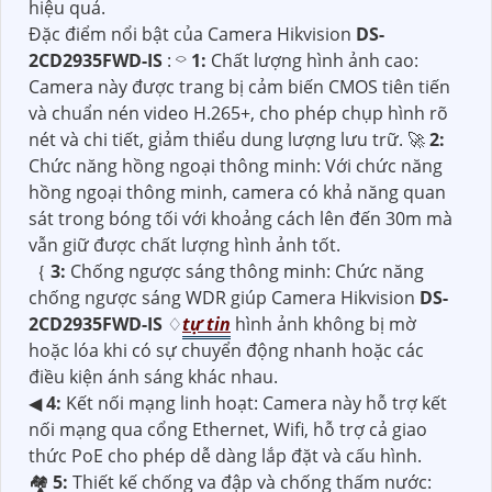
hiệu quả.
Đặc điểm nổi bật của Camera Hikvision
DS-
2CD2935FWD-IS
: ⌔
1:
Chất lượng hình ảnh cao:
Camera này được trang bị cảm biến CMOS tiên tiến
và chuẩn nén video H.265+, cho phép chụp hình rõ
nét và chi tiết, giảm thiểu dung lượng lưu trữ. ️🚀
2:
Chức năng hồng ngoại thông minh: Với chức năng
hồng ngoại thông minh, camera có khả năng quan
sát trong bóng tối với khoảng cách lên đến 30m mà
vẫn giữ được chất lượng hình ảnh tốt.
｛
3:
Chống ngược sáng thông minh: Chức năng
chống ngược sáng WDR giúp Camera Hikvision
DS-
2CD2935FWD-IS
♢
tự tin
hình ảnh không bị mờ
hoặc lóa khi có sự chuyển động nhanh hoặc các
điều kiện ánh sáng khác nhau.
◀
4:
Kết nối mạng linh hoạt: Camera này hỗ trợ kết
nối mạng qua cổng Ethernet, Wifi, hỗ trợ cả giao
thức PoE cho phép dễ dàng lắp đặt và cấu hình.
🏘
5:
Thiết kế chống va đập và chống thấm nước: