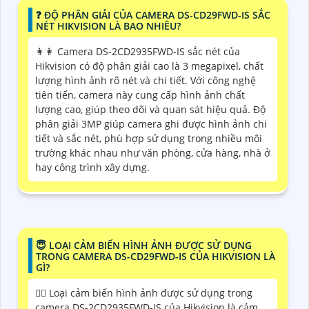
️❓ ĐỘ PHÂN GIẢI CỦA CAMERA DS-CD29FWD-IS SẮC
NÉT HIKVISION LÀ BAO NHIÊU?
️👩‍👩 Camera DS-2CD2935FWD-IS sắc nét của
Hikvision có độ phân giải cao là 3 megapixel, chất
lượng hình ảnh rõ nét và chi tiết. Với công nghệ
tiên tiến, camera này cung cấp hình ảnh chất
lượng cao, giúp theo dõi và quan sát hiệu quả. Độ
phân giải 3MP giúp camera ghi được hình ảnh chi
tiết và sắc nét, phù hợp sử dụng trong nhiều môi
trường khác nhau như văn phòng, cửa hàng, nhà ở
hay công trình xây dựng.
😇 LOẠI CẢM BIẾN HÌNH ẢNH ĐƯỢC SỬ DỤNG
TRONG CAMERA DS-CD29FWD-IS CỦA HIKVISION LÀ
GÌ?
❤️‍💋‍ Loại cảm biến hình ảnh được sử dụng trong
camera DS-2CD2935FWD-IS của Hikvision là cảm