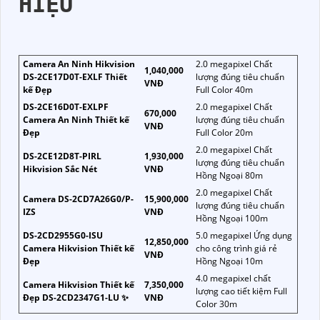
HIỆU
Camera An Ninh Hikvision
2.0 megapixel Chất
1,040,000
DS-2CE17D0T-EXLF Thiết
lượng đúng tiêu chuẩn
VNĐ
kế Đẹp
Full Color 40m
DS-2CE16D0T-EXLPF
2.0 megapixel Chất
670,000
Camera An Ninh Thiết kế
lượng đúng tiêu chuẩn
VNĐ
Đẹp
Full Color 20m
2.0 megapixel Chất
DS-2CE12D8T-PIRL
1,930,000
lượng đúng tiêu chuẩn
Hikvision Sắc Nét
VNĐ
Hồng Ngoại 80m
2.0 megapixel Chất
Camera DS-2CD7A26G0/P-
15,900,000
lượng đúng tiêu chuẩn
IZS
VNĐ
Hồng Ngoại 100m
DS-2CD2955G0-ISU
5.0 megapixel Ứng dụng
12,850,000
Camera Hikvision Thiết kế
cho công trình giá rẻ
VNĐ
Đẹp
Hồng Ngoại 10m
4.0 megapixel chất
Camera Hikvision Thiết kế
7,350,000
lượng cao tiết kiệm Full
Đẹp DS-2CD2347G1-LU ✨
VNĐ
Color 30m