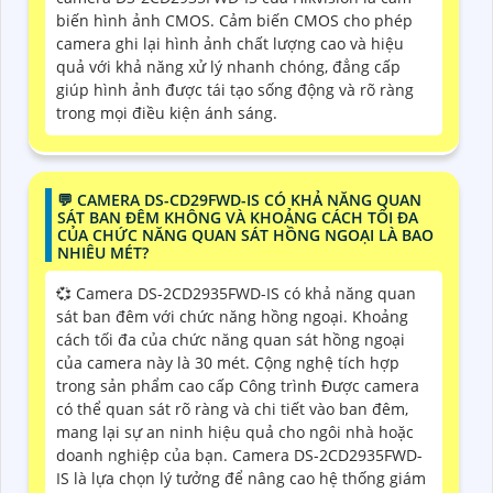
biến hình ảnh CMOS. Cảm biến CMOS cho phép
camera ghi lại hình ảnh chất lượng cao và hiệu
quả với khả năng xử lý nhanh chóng, đẳng cấp
giúp hình ảnh được tái tạo sống động và rõ ràng
trong mọi điều kiện ánh sáng.
️💬 CAMERA DS-CD29FWD-IS CÓ KHẢ NĂNG QUAN
SÁT BAN ĐÊM KHÔNG VÀ KHOẢNG CÁCH TỐI ĐA
CỦA CHỨC NĂNG QUAN SÁT HỒNG NGOẠI LÀ BAO
NHIÊU MÉT?
💞 Camera DS-2CD2935FWD-IS có khả năng quan
sát ban đêm với chức năng hồng ngoại. Khoảng
cách tối đa của chức năng quan sát hồng ngoại
của camera này là 30 mét. Cộng nghệ tích hợp
trong sản phẩm cao cấp Công trình Được camera
có thể quan sát rõ ràng và chi tiết vào ban đêm,
mang lại sự an ninh hiệu quả cho ngôi nhà hoặc
doanh nghiệp của bạn. Camera DS-2CD2935FWD-
IS là lựa chọn lý tưởng để nâng cao hệ thống giám