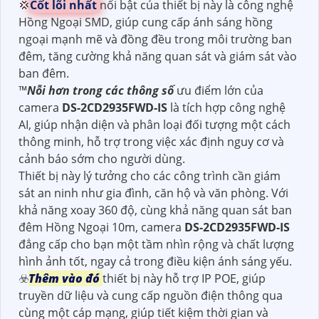
💢
Cốt lõi nhất
nổi bật của thiết bị này là công nghệ
Hồng Ngoại SMD, giúp cung cấp ánh sáng hồng
ngoại mạnh mẽ và đồng đều trong môi trường ban
đêm, tăng cường khả năng quan sát và giám sát vào
ban đêm.
™️
Nỗi hơn trong các thông số
ưu điểm lớn của
camera
DS-2CD2935FWD-IS
là tích hợp công nghệ
AI, giúp nhận diện và phân loại đối tượng một cách
thông minh, hỗ trợ trong việc xác định nguy cơ và
cảnh báo sớm cho người dùng.
Thiết bị này lý tưởng cho các công trình cần giám
sát an ninh như gia đình, căn hộ và văn phòng. Với
khả năng xoay 360 độ, cùng khả năng quan sát ban
đêm Hồng Ngoại 10m, camera
DS-2CD2935FWD-IS
đẳng cấp cho bạn một tầm nhìn rộng và chất lượng
hình ảnh tốt, ngay cả trong điều kiện ánh sáng yếu.
☣️
Thêm vào đó
thiết bị này hỗ trợ IP POE, giúp
truyền dữ liệu và cung cấp nguồn điện thông qua
cùng một cáp mạng, giúp tiết kiệm thời gian và