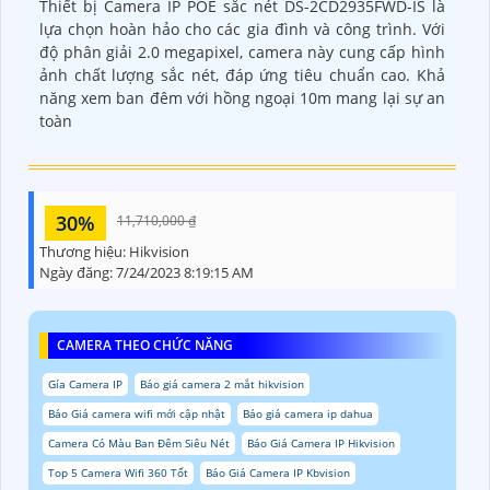
Thiết bị Camera IP POE sắc nét DS-2CD2935FWD-IS là
lựa chọn hoàn hảo cho các gia đình và công trình. Với
độ phân giải 2.0 megapixel, camera này cung cấp hình
ảnh chất lượng sắc nét, đáp ứng tiêu chuẩn cao. Khả
năng xem ban đêm với hồng ngoại 10m mang lại sự an
toàn
30%
11,710,000 ₫
Thương hiệu:
Hikvision
Ngày đăng:
7/24/2023 8:19:15 AM
CAMERA THEO CHỨC NĂNG
Gía Camera IP
Báo giá camera 2 mắt hikvision
Báo Giá camera wifi mới cập nhật
Báo giá camera ip dahua
Camera Có Màu Ban Đêm Siêu Nét
Báo Giá Camera IP Hikvision
Top 5 Camera Wifi 360 Tốt
Báo Giá Camera IP Kbvision