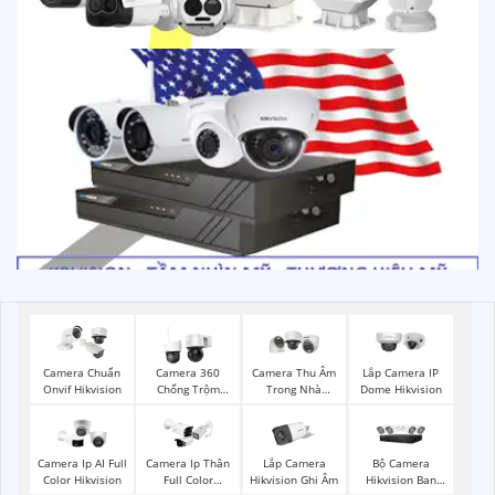
Camera Chuẩn
Camera 360
Camera Thu Âm
Lắp Camera IP
Onvif Hikvision
Chống Trộm
Trong Nhà
Dome Hikvision
Hikvision
Hikvision
Lắp Camera
Bộ Camera
Camera Ip AI Full
Camera Ip Thân
Hikvision Ghi Âm
Hikvision Ban
Color Hikvision
Full Color