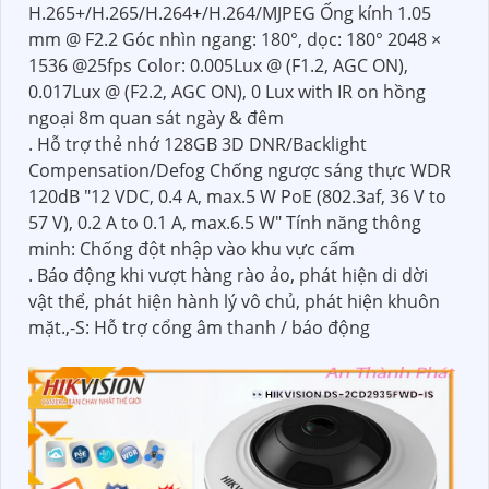
H.265+/H.265/H.264+/H.264/MJPEG Ống kính 1.05
mm @ F2.2 Góc nhìn ngang: 180°, dọc: 180° 2048 ×
1536 @25fps Color: 0.005Lux @ (F1.2, AGC ON),
0.017Lux @ (F2.2, AGC ON), 0 Lux with IR on hồng
ngoại 8m quan sát ngày & đêm
. Hỗ trợ thẻ nhớ 128GB 3D DNR/Backlight
Compensation/Defog Chống ngược sáng thực WDR
120dB "12 VDC, 0.4 A, max.5 W PoE (802.3af, 36 V to
57 V), 0.2 A to 0.1 A, max.6.5 W" Tính năng thông
minh: Chống đột nhập vào khu vực cấm
. Báo động khi vượt hàng rào ảo, phát hiện di dời
vật thể, phát hiện hành lý vô chủ, phát hiện khuôn
mặt.,-S: Hỗ trợ cổng âm thanh / báo động