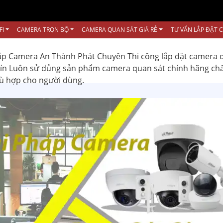
FI
CAMERA TRỌN BỘ
CAMERA QUAN SÁT GIÁ RẺ
TƯ VẤN LẮP ĐẶT 
ắp Camera An Thành Phát Chuyên Thi công lắp đặt camera 
 tín Luôn sử dủng sản phẩm camera quan sát chính hãng ch
hù hợp cho người dùng.