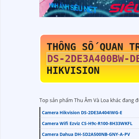
THÔNG SỐ QUAN T
DS-2DE3A400BW-D
HIKVISION
Top sản phẩm Thu Âm Và Loa khác đang đ
Camera Hikvision DS-2DE3A404IWG-E
Camera Wifi Ezviz CS-H9c-R100-8H33WKFL
Camera Dahua DH-SD2A500NB-GNY-A-PV