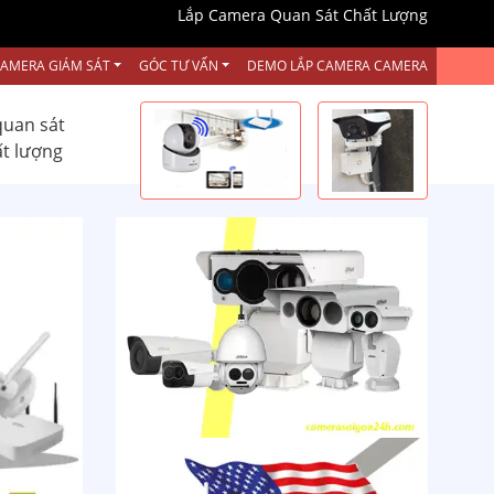
Lắp Camera Quan Sát Chất Lượng
CAMERA GIÁM SÁT
GÓC TƯ VẤN
DEMO LẮP CAMERA CAMERA
quan sát
ất lượng