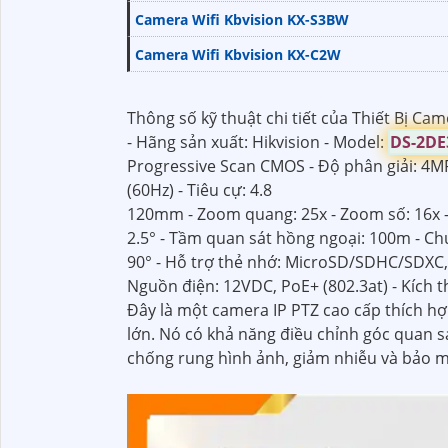
Camera Wifi Kbvision KX-S3BW
Camera Wifi Kbvision KX-C2W
Thông số kỹ thuật chi tiết của Thiết Bị Ca
- Hãng sản xuất: Hikvision - Model:
DS-2DE
Progressive Scan CMOS - Độ phân giải: 4MP
(60Hz) - Tiêu cự: 4.8
120mm - Zoom quang: 25x - Zoom số: 16x -
2.5° - Tầm quan sát hồng ngoại: 100m - Chứ
90° - Hỗ trợ thẻ nhớ: MicroSD/SDHC/SDXC, 
Nguồn điện: 12VDC, PoE+ (802.3at) - Kích 
Đây là một camera IP PTZ cao cấp thích hợ
lớn. Nó có khả năng điều chỉnh góc quan 
chống rung hình ảnh, giảm nhiễu và bảo mậ