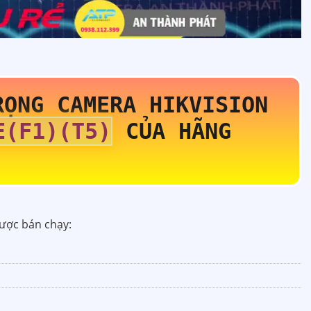
RỌNG CAMERA HIKVISION
E(F1)(T5)
CỦA HÃNG
ược bán chạy: