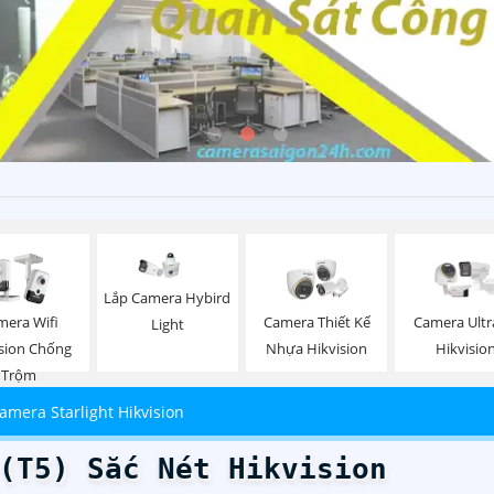
Lắp Camera Hybird
mera Wifi
Camera Thiết Kế
Camera Ultr
Light
ision Chống
Nhựa Hikvision
Hikvisio
Trộm
amera Starlight Hikvision
(T5) Sắc Nét Hikvision