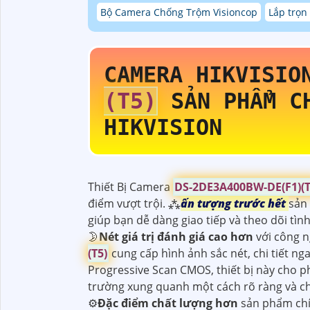
Bộ Camera Chống Trộm Visioncop
Lắp trọn
CAMERA HIKVISI
(T5)
SẢN PHẨM CH
HIKVISION
Thiết Bị Camera
DS-2DE3A400BW-DE(F1)(T
điểm vượt trội. ⁂
ấn tượng trước hết
sản
giúp bạn dễ dàng giao tiếp và theo dõi tình
🌛
Nét giá trị đánh giá cao hơn
với công 
(T5)
cung cấp hình ảnh sắc nét, chi tiết ng
Progressive Scan CMOS, thiết bị này cho p
trường xung quanh một cách rõ ràng và c
⚙
Đặc điểm chất lượng hơn
sản phẩm chí