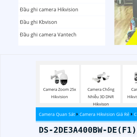
Đầu ghi camera Hikvision
Đầu ghi Kbvison
Đầu ghi camera Vantech
Camera Zoom 25x
Camera Chống
Ca
Hikvision
Nhiễu 3D DNR
Hikv
Hikvison
Camera Quan Sát
Camera Hikvision Giá Rẻ
C
DS-2DE3A400BW-DE(F1)