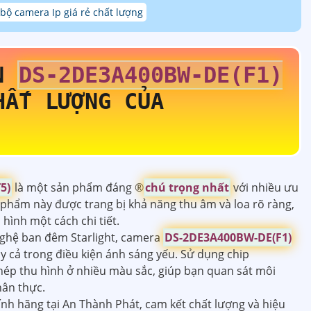
 bộ camera Ip giá rẻ chất lượng
ON
DS-2DE3A400BW-DE(F1)
ẤT LƯỢNG CỦA
5)
là một sản phẩm đáng ®️
chú trọng nhất
với nhiều ưu
 phẩm này được trang bị khả năng thu âm và loa rõ ràng,
 hình một cách chi tiết.
nghệ ban đêm Starlight, camera
DS-2DE3A400BW-DE(F1)
ay cả trong điều kiện ánh sáng yếu. Sử dụng chip
hép thu hình ở nhiều màu sắc, giúp bạn quan sát môi
hân thực.
nh hãng tại An Thành Phát, cam kết chất lượng và hiệu