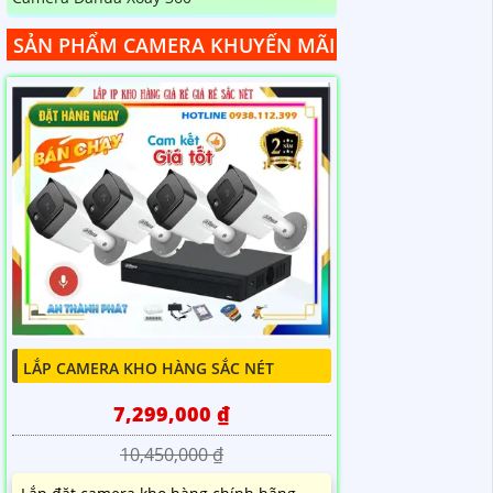
SẢN PHẨM CAMERA KHUYẾN MÃI
LẮP CAMERA KHO HÀNG SẮC NÉT
7,299,000 ₫
10,450,000 ₫