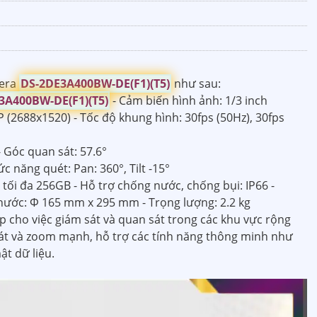
mera
DS-2DE3A400BW-DE(F1)(T5)
như sau:
3A400BW-DE(F1)(T5)
- Cảm biến hình ảnh: 1/3 inch
 (2688x1520) - Tốc độ khung hình: 30fps (50Hz), 30fps
 Góc quan sát: 57.6°
c năng quét: Pan: 360°, Tilt -15°
tối đa 256GB - Hỗ trợ chống nước, chống bụi: IP66 -
thước: Φ 165 mm x 295 mm - Trọng lượng: 2.2 kg
p cho việc giám sát và quan sát trong các khu vực rộng
sát và zoom mạnh, hỗ trợ các tính năng thông minh như
t dữ liệu.