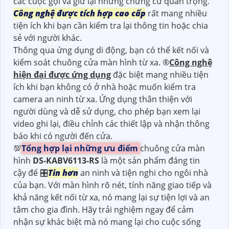
các cuộc gọi và giữ lại những chứng cứ quan trọng.
Công nghệ được tích hợp cao cấp
rất mang nhiều
tiện ích khi bạn cần kiểm tra lại thông tin hoặc chia
sẻ với người khác.
Thông qua ứng dụng di động, bạn có thể kết nối và
kiểm soát chuông cửa màn hình từ xa. ®️
Công nghệ
hiện đại được ứng dụng
đặc biệt mang nhiều tiện
ích khi bạn không có ở nhà hoặc muốn kiểm tra
camera an ninh từ xa. Ứng dụng thân thiện với
người dùng và dễ sử dụng, cho phép bạn xem lại
video ghi lại, điều chỉnh các thiết lập và nhận thông
báo khi có người đến cửa.
💯
Tổng hợp lại những ưu điểm
chuông cửa màn
hình
DS-KABV6113-RS
là một sản phẩm đáng tin
cậy để 🎛
Tin hơn
an ninh và tiện nghi cho ngôi nhà
của bạn. Với màn hình rõ nét, tính năng giao tiếp và
khả năng kết nối từ xa, nó mang lại sự tiện lợi và an
tâm cho gia đình. Hãy trải nghiệm ngay để cảm
nhận sự khác biệt mà nó mang lại cho cuộc sống