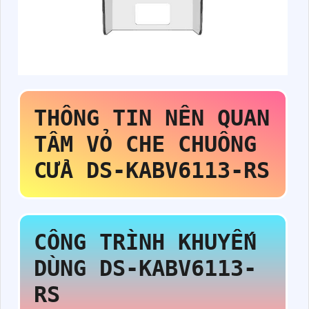
THÔNG TIN NÊN QUAN
TÂM VỎ CHE CHUÔNG
CỬA
DS-KABV6113-RS
CÔNG TRÌNH KHUYẾN
DÙNG
DS-KABV6113-
RS