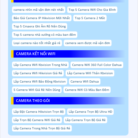
camera nhìn mã vận đơn nét nhất
Top 5 Camera Wifi Cho Gia Đình
Báo Giá Camera IP Hikvision Mới Nhất
Top 5 Camera 2 Mắt
Top 5 Cmaera Ghi Âm Rõ Nên Dùng
Top 5 camera nhà xưởng có màu ban đêm
Loại camera nào tốt nhất giá rẻ
camera xem được mã vận đơn
CAMERA KẾT NỐI WIFI
Lắp Camera Wifi Kbvision Trong Nhà
Camera Wifi 360 Full Color Dahua
Lắp Camera Wifi Hikvision Giá Rẻ
Lắp Camera Wifi Thân Kbvision
Lắp Camera Wifi Báo Động Kbvision
Camera Wifi Dahua
5 Camera Wifi Giá Rẻ Nên Dùng
Camera Wifi Có Màu Ban Đêm
CAMERA THEO GÓI
Lắp Đặt Camera Hikvision Trọn Bộ
Lắp Camera Trọn Bộ Ultra HD
Lắp Trọn Bộ Camera Wifi Giá Rẻ
Lắp Camera Trọn Bộ Giá Rẻ
Lắp Camera Trong Nhà Trọn Bộ Giá Rẻ