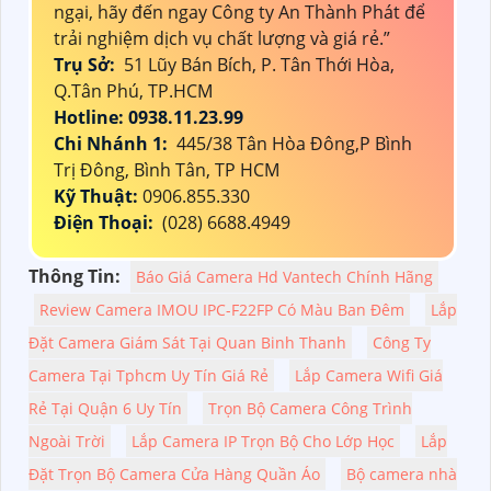
ngại, hãy đến ngay Công ty An Thành Phát để
trải nghiệm dịch vụ chất lượng và giá rẻ.”
Trụ Sở:
51 Lũy Bán Bích, P. Tân Thới Hòa,
Q.Tân Phú, TP.HCM
Hotline: 0938.11.23.99
Chi Nhánh 1:
445/38 Tân Hòa Đông,P Bình
Trị Đông, Bình Tân, TP HCM
Kỹ Thuật:
0906.855.330
Điện Thoại:
(028) 6688.4949
Thông Tin:
Báo Giá Camera Hd Vantech Chính Hãng
Review Camera IMOU IPC-F22FP Có Màu Ban Đêm
Lắp
Đặt Camera Giám Sát Tại Quan Binh Thanh
Công Ty
Camera Tại Tphcm Uy Tín Giá Rẻ
Lắp Camera Wifi Giá
Rẻ Tại Quận 6 Uy Tín
Trọn Bộ Camera Công Trình
Ngoài Trời
Lắp Camera IP Trọn Bộ Cho Lớp Học
Lắp
Đặt Trọn Bộ Camera Cửa Hàng Quần Áo
Bộ camera nhà