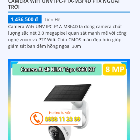
CAMERA WIFI UNV IPC-P1A-M3F4D PTX NGOÀI
TRỜI
1,436,500 ₫
Liên Hệ
Camera WiFi UNV IPC-P1A-M3F4D là dòng camera chất
lượng sắc nét 3.0 megapixel quan sát mạnh mẽ với công
nghệ zoom và PTZ Wifi. Chip CMOS màu đẹp hơn giúp
giám sát ban đêm hồng ngoại 30m