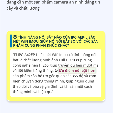
đang cần một sản phẩm camera an ninh đáng tin
cậy và chất lượng.
😇 TÍNH NĂNG NỔI BẬT NÀO CỦA IPC-AEP-L SẮC
NÉT WIFI IMOU GIÚP NÓ NỔI BẬT SO VỚI CÁC SẢN
PHẨM CÙNG PHÂN KHÚC KHÁC?
🙆‍♀️ IPC-A42EP-L sắc nét Wifi Imou có tính năng nổi
bật là chất lượng hình ảnh Full HD 1080p cùng
công nghệ nén H.265 giúp truyền dữ liệu mượt mà
và tiết kiệm băng thông. 💫
Ưu điểm nỗi bật hơn
sản phẩm còn hỗ trợ góc quan sát 355 độ và cảm
biến chuyển động thông minh, giúp người dùng
theo dõi và bảo vệ gia đình và tài sản một cách
thông minh và hiệu quả.