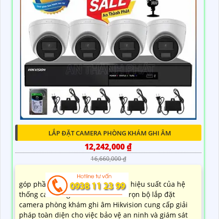
10,200,000 ₫
Combo Bộ Camera Nhà Máy Siêu Nét Dahua được
đánh giá cao vì tích hợp công nghệ thu hình chất
lượng và độ tin cậy cao trong việc bảo vệ và giám sát
nhà máy. Sản phẩm này có thiết kế đẹp mắt, phù hợp
với mọi không gian