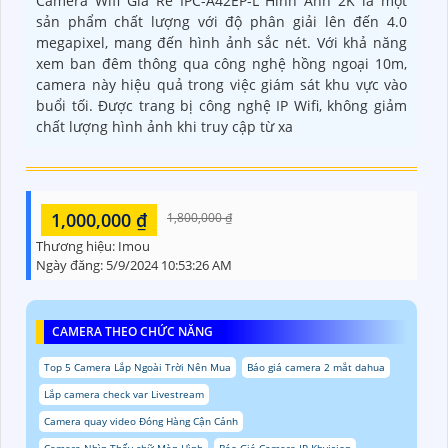
Camera Wifi Giá Rẻ IPC-A42EP-L Hình Ảnh 2K là một
sản phẩm chất lượng với độ phân giải lên đến 4.0
megapixel, mang đến hình ảnh sắc nét. Với khả năng
xem ban đêm thông qua công nghệ hồng ngoại 10m,
camera này hiệu quả trong việc giám sát khu vực vào
buổi tối. Được trang bị công nghệ IP Wifi, không giảm
chất lượng hình ảnh khi truy cập từ xa
1,000,000 ₫
1,800,000 ₫
Thương hiệu:
Imou
Ngày đăng:
5/9/2024 10:53:26 AM
CAMERA THEO CHỨC NĂNG
Top 5 Camera Lắp Ngoài Trời Nên Mua
Báo giá camera 2 mắt dahua
Lắp camera check var Livestream
Camera quay video Đóng Hàng Cận Cảnh
Camera Nhìn Thấy chữ Màn Hình
Báo Giá Camera IP Kbvision