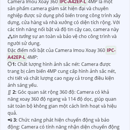
Camera Imou Xoay 360
IPC-A42EP-L
4MP là một
sản phẩm camera giám sát hiện đại và chuyên
nghiệp được sử dụng phổ biến trong công trình xây
dựng, cửa hàng và nhà xưởng có diện tích rộng. Với
các tính năng nổi bật và độ tin cậy cao, camera này
⁂
tin tưởng
sự an toàn và bảo vệ cho công trình và
người sử dụng.
Đặc điểm nổi bật của Camera Imou Xoay 360
IPC-
A42EP-L
4MP:
💮
1:
Chất lượng hình ảnh sắc nét: Camera được
trang bị cảm biến 4MP cung cấp hình ảnh sắc nét,
chi tiết và chất lượng cao ngay cả trong điều kiện
ánh sáng yếu.
∬
2:
Góc quan sát rộng 360 độ: Camera có khả
năng xoay 360 độ ngang và 114 độ dọc, giúp quan
sát toàn bộ không gian một cách linh hoạt và hiệu
quả.
📲
3:
Chức năng phát hiện chuyển động và báo
động: Camera có tính năng nhận diện chuyển động