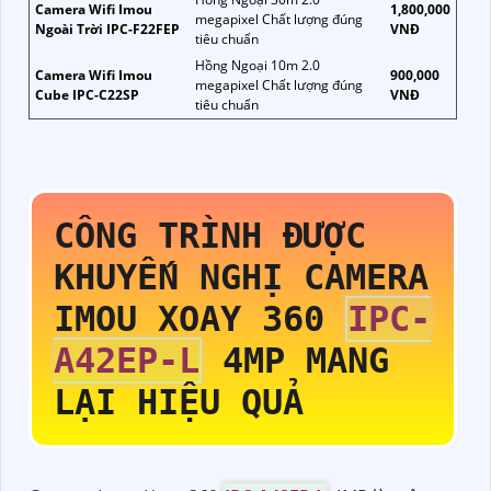
Camera Wifi Imou
1,800,000
megapixel Chất lượng đúng
Ngoài Trời IPC-F22FEP
VNĐ
tiêu chuẩn
Hồng Ngoại 10m 2.0
Camera Wifi Imou
900,000
megapixel Chất lượng đúng
Cube IPC-C22SP
VNĐ
tiêu chuẩn
CÔNG TRÌNH ĐƯỢC
KHUYẾN NGHỊ CAMERA
IMOU XOAY 360
IPC-
A42EP-L
4MP MANG
LẠI HIỆU QUẢ