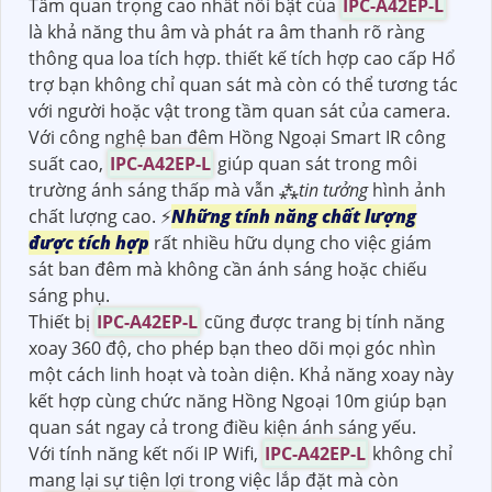
Tầm quan trọng cao nhất nổi bật của
IPC-A42EP-L
là khả năng thu âm và phát ra âm thanh rõ ràng
thông qua loa tích hợp. thiết kế tích hợp cao cấp Hổ
trợ bạn không chỉ quan sát mà còn có thể tương tác
với người hoặc vật trong tầm quan sát của camera.
Với công nghệ ban đêm Hồng Ngoại Smart IR công
suất cao,
IPC-A42EP-L
giúp quan sát trong môi
trường ánh sáng thấp mà vẫn ⁂
tin tưởng
hình ảnh
chất lượng cao. ️⚡
Những tính năng chất lượng
được tích hợp
rất nhiều hữu dụng cho việc giám
sát ban đêm mà không cần ánh sáng hoặc chiếu
sáng phụ.
Thiết bị
IPC-A42EP-L
cũng được trang bị tính năng
xoay 360 độ, cho phép bạn theo dõi mọi góc nhìn
một cách linh hoạt và toàn diện. Khả năng xoay này
kết hợp cùng chức năng Hồng Ngoại 10m giúp bạn
quan sát ngay cả trong điều kiện ánh sáng yếu.
Với tính năng kết nối IP Wifi,
IPC-A42EP-L
không chỉ
mang lại sự tiện lợi trong việc lắp đặt mà còn