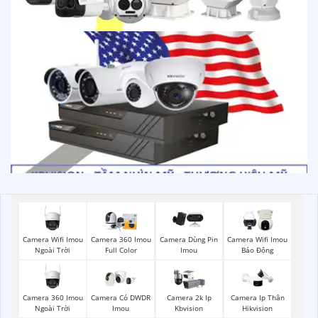
Camera Wifi Imou
Camera 360 Imou
Camera Dùng Pin
Camera Wifi Imou
Ngoài Trời
Full Color
Imou
Báo Động
Camera 360 Imou
Camera Có DWDR
Camera 2k Ip
Camera Ip Thân
Ngoài Trời
Imou
Kbvision
Hikvision