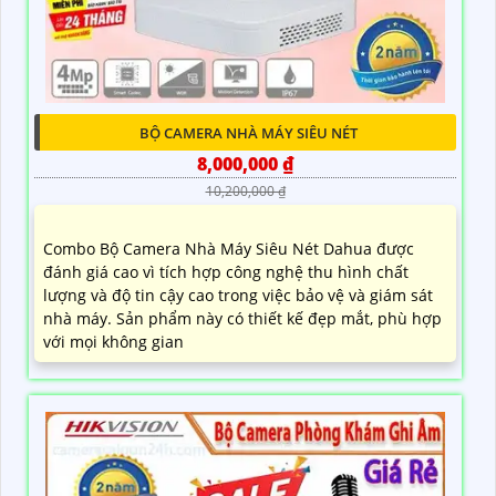
Được biết đến là thương hiệu số 1 về camera giám sát
và hệ thống an ninh, Dahua mang đến cho người
dùng nhiều ưu điểm nổi bật
BỘ CAMERA NHÀ MÁY SIÊU NÉT
8,000,000 ₫