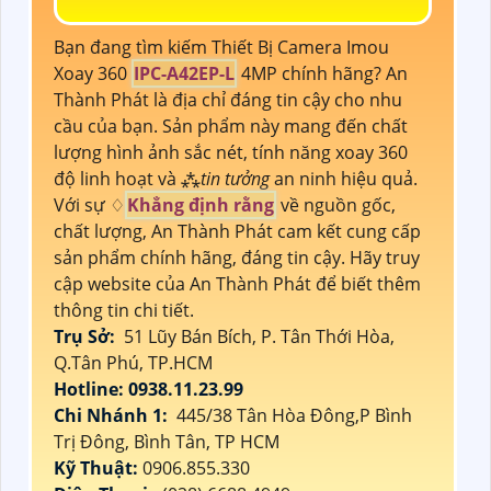
Bạn đang tìm kiếm Thiết Bị Camera Imou
Xoay 360
IPC-A42EP-L
4MP chính hãng? An
Thành Phát là địa chỉ đáng tin cậy cho nhu
cầu của bạn. Sản phẩm này mang đến chất
lượng hình ảnh sắc nét, tính năng xoay 360
độ linh hoạt và ⁂
tin tưởng
an ninh hiệu quả.
Với sự ♢
Khẳng định rằng
về nguồn gốc,
chất lượng, An Thành Phát cam kết cung cấp
sản phẩm chính hãng, đáng tin cậy. Hãy truy
cập website của An Thành Phát để biết thêm
thông tin chi tiết.
Trụ Sở:
51 Lũy Bán Bích, P. Tân Thới Hòa,
Q.Tân Phú, TP.HCM
Hotline: 0938.11.23.99
Chi Nhánh 1:
445/38 Tân Hòa Đông,P Bình
Trị Đông, Bình Tân, TP HCM
Kỹ Thuật:
0906.855.330