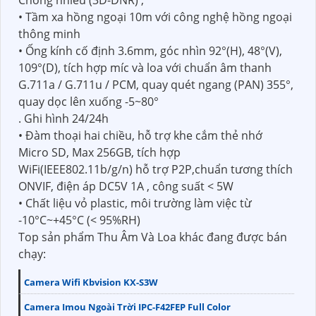
Chống nhiễu (3D-DNR) ,
• Tầm xa hồng ngoại 10m với công nghệ hồng ngoại
thông minh
• Ống kính cố định 3.6mm, góc nhìn 92°(H), 48°(V),
109°(D), tích hợp míc và loa với chuẩn âm thanh
G.711a / G.711u / PCM, quay quét ngang (PAN) 355°,
quay dọc lên xuống -5~80°
. Ghi hình 24/24h
• Đàm thoại hai chiều, hỗ trợ khe cắm thẻ nhớ
Micro SD, Max 256GB, tích hợp
WiFi(IEEE802.11b/g/n) hỗ trợ P2P,chuẩn tương thích
ONVIF, điện áp DC5V 1A , công suất < 5W
• Chất liệu vỏ plastic, môi trường làm việc từ
-10°C~+45°C (< 95%RH)
Top sản phẩm Thu Âm Và Loa khác đang được bán
chạy:
Camera Wifi Kbvision KX-S3W
Camera Imou Ngoài Trời IPC-F42FEP Full Color