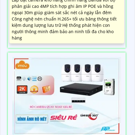
LẮP CAMERA KHO HÀNG SẮC NÉT
7,299,000 ₫
10,450,000 ₫
Lắp đặt camera kho hàng chính hãng Dahua với độ
phân giải cao 4MP tích hợp ghi âm IP POE và hồng
ngoại 30m giúp giám sát sắc nét cả ngày lẫn đêm
Công nghệ nén chuẩn H.265+ tối ưu băng thông tiết
kiệm dung lượng lưu trữ Hệ thống phát hiện con
người thông minh đảm bảo an ninh tối đa cho kho
hàng