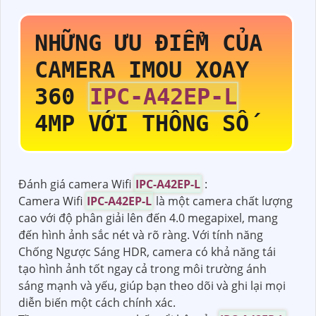
NHỮNG ƯU ĐIỂM CỦA
CAMERA IMOU XOAY
360
IPC-A42EP-L
4MP VỚI THÔNG SỐ
Đánh giá camera Wifi
IPC-A42EP-L
:
Camera Wifi
IPC-A42EP-L
là một camera chất lượng
cao với độ phân giải lên đến 4.0 megapixel, mang
đến hình ảnh sắc nét và rõ ràng. Với tính năng
Chống Ngược Sáng HDR, camera có khả năng tái
tạo hình ảnh tốt ngay cả trong môi trường ánh
sáng mạnh và yếu, giúp bạn theo dõi và ghi lại mọi
diễn biến một cách chính xác.