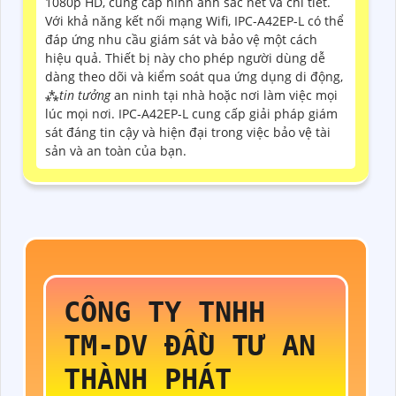
1080p HD, cung cấp hình ảnh sắc nét và chi tiết.
Với khả năng kết nối mạng Wifi, IPC-A42EP-L có thể
đáp ứng nhu cầu giám sát và bảo vệ một cách
hiệu quả. Thiết bị này cho phép người dùng dễ
dàng theo dõi và kiểm soát qua ứng dụng di động,
⁂
tin tưởng
an ninh tại nhà hoặc nơi làm việc mọi
lúc mọi nơi. IPC-A42EP-L cung cấp giải pháp giám
sát đáng tin cậy và hiện đại trong việc bảo vệ tài
sản và an toàn của bạn.
CÔNG TY TNHH
TM-DV ĐẦU TƯ AN
THÀNH PHÁT