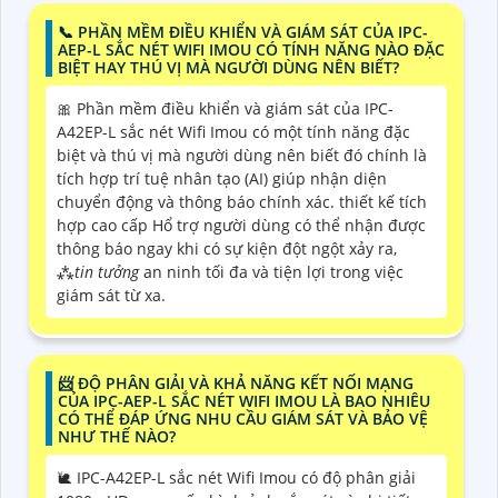
📞 PHẦN MỀM ĐIỀU KHIỂN VÀ GIÁM SÁT CỦA IPC-
AEP-L SẮC NÉT WIFI IMOU CÓ TÍNH NĂNG NÀO ĐẶC
BIỆT HAY THÚ VỊ MÀ NGƯỜI DÙNG NÊN BIẾT?
🎀 Phần mềm điều khiển và giám sát của IPC-
A42EP-L sắc nét Wifi Imou có một tính năng đặc
biệt và thú vị mà người dùng nên biết đó chính là
tích hợp trí tuệ nhân tạo (AI) giúp nhận diện
chuyển động và thông báo chính xác. thiết kế tích
hợp cao cấp Hổ trợ người dùng có thể nhận được
thông báo ngay khi có sự kiện đột ngột xảy ra,
⁂
tin tưởng
an ninh tối đa và tiện lợi trong việc
giám sát từ xa.
📨 ĐỘ PHÂN GIẢI VÀ KHẢ NĂNG KẾT NỐI MẠNG
CỦA IPC-AEP-L SẮC NÉT WIFI IMOU LÀ BAO NHIÊU
CÓ THỂ ĐÁP ỨNG NHU CẦU GIÁM SÁT VÀ BẢO VỆ
NHƯ THẾ NÀO?
🐌 IPC-A42EP-L sắc nét Wifi Imou có độ phân giải