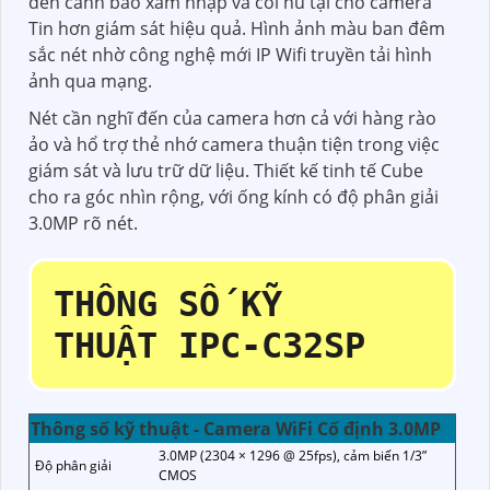
đèn cảnh báo xâm nhập và còi hú tại chỗ camera
Tin hơn giám sát hiệu quả. Hình ảnh màu ban đêm
sắc nét nhờ công nghệ mới IP Wifi truyền tải hình
ảnh qua mạng.
Nét cần nghĩ đến của camera hơn cả với hàng rào
ảo và hổ trợ thẻ nhớ camera thuận tiện trong việc
giám sát và lưu trữ dữ liệu. Thiết kế tinh tế Cube
cho ra góc nhìn rộng, với ống kính có độ phân giải
3.0MP rõ nét.
THÔNG SỐ KỸ
THUẬT IPC-C32SP
Thông số kỹ thuật - Camera WiFi Cố định 3.0MP
3.0MP (2304 × 1296 @ 25fps), cảm biến 1/3”
Độ phân giải
CMOS