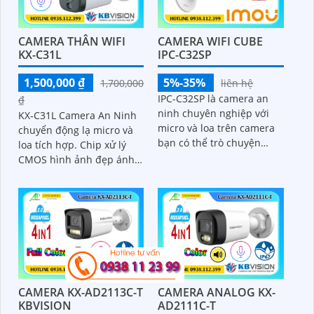
CAMERA THÂN WIFI
CAMERA WIFI CUBE
KX-C31L
IPC-C32SP
1,500,000 ₫
5%-35%
1,700,000
liên hệ
IPC-C32SP là camera an
₫
ninh chuyên nghiệp với
KX-C31L Camera An Ninh
micro và loa trên camera
chuyển động lạ micro và
bạn có thể trò chuyện
loa tích hợp. Chip xử lý
cùng lúc. Chip xử lý CMOS
CMOS hình ảnh đẹp ánh
cho màu sắc sắc nét khe
sáng kép ban đêm. Hình
cắm thẻ nhớ Micro SD
ảnh đêm Full Color 30m IP
dung lượng lớn
Wifi lưu trữ 256GB
CAMERA KX-AD2113C-T
CAMERA ANALOG KX-
KBVISION
AD2111C-T