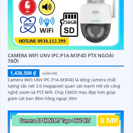
CAMERA WIFI UNV IPC-P1A-M3F4D PTX NGOÀI
TRỜI
1,436,500 ₫
Liên Hệ
Camera WiFi UNV IPC-P1A-M3F4D là dòng camera chất
lượng sắc nét 3.0 megapixel quan sát mạnh mẽ với công
nghệ zoom và PTZ Wifi. Chip CMOS màu đẹp hơn giúp
giám sát ban đêm hồng ngoại 30m