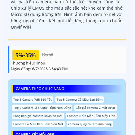
và loa trên camera bạn có thể trò chuyện cùng lúc.
Chip xử lý CMOS cho màu sắc sắc nét khe cắm thẻ nhớ
Micro SD dung lượng lớn. Hình ảnh ban đêm rõ nét với
hồng ngoại 10m. Kết nối dễ dàng thông qua chuẩn
Onvif WiFi
5%-35%
liên hệ
Thương hiệu:
Imou
Ngày đăng:
6/7/2025 3:54:40 PM
CAMERA THEO CHỨC NĂNG
Top 5 Camera Wifi 360 Tốt
Top 5 Camera Có Màu Ban Đêm
Top 5 Camera Lắp Công Trình Nên Dùng
Báo giá camera 2 mắt ezviz
Bảng báo giá camera kbvision mới
Camera Nhìn Màn Hình Máy Tính
Camera Có Màu Ban Đêm Siêu Nét
camera quay rõ tem đơn hàng
CAMERA KẾT NỐI WIFI