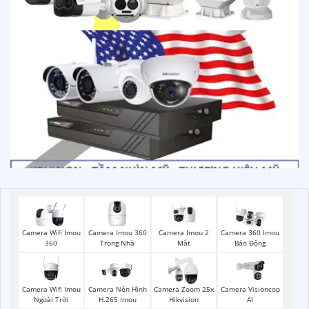
Camera Imou 360
Camera Imou 2
Camera Wifi Imou
Camera 360 Imou
Trong Nhà
Mắt
360
Báo Động
Camera Wifi Imou
Camera Visioncop
Camera Nén Hình
Camera Zoom 25x
Ngoài Trời
Al
H.265 Imou
Hikvision