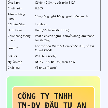
Ống kính
Cố định 2.8mm, góc nhìn 112°
Chuẩn nén
H.265
Tầm xa hồng
10m, công nghệ hồng ngoại thông minh
ngoại
Còi báo động
Tích hợp
Đàm thoại
Hỗ trợ 2 chiều (Mic + Loa)
Chức năng thông
Phát hiện con người, chuyển động, âm thanh
minh
bất thường
Khe thẻ nhớ Micro SD lên đến 512GB, hỗ trợ
Lưu trữ
Cloud, ONVIF
Kết nối
Wi-Fi 6 (2.4GHz)
Nguồn cấp
DC 5V – 1A, tiêu thụ điện < 5W
Chất liệu
Vỏ nhựa (Plastic)
CÔNG TY TNHH
TM-DV ĐẦU TƯ AN