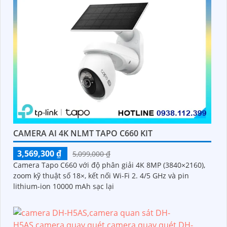
CAMERA AI 4K NLMT TAPO C660 KIT
3,569,300 ₫
5,099,000 ₫
Camera Tapo C660 với độ phân giải 4K 8MP (3840×2160),
zoom kỹ thuật số 18×, kết nối Wi-Fi 2. 4/5 GHz và pin
lithium-ion 10000 mAh sạc lại