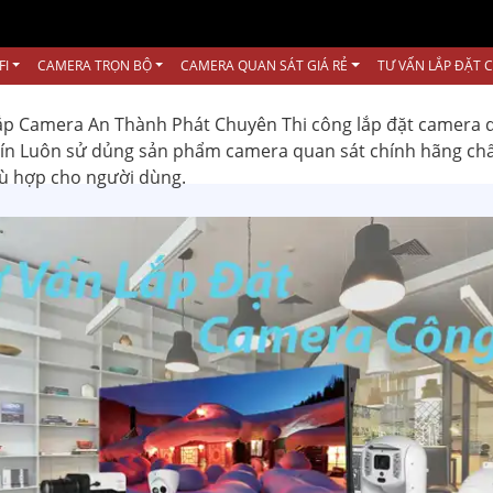
FI
CAMERA TRỌN BỘ
CAMERA QUAN SÁT GIÁ RẺ
TƯ VẤN LẮP ĐẶT 
ắp Camera An Thành Phát Chuyên Thi công lắp đặt camera 
 tín Luôn sử dủng sản phẩm camera quan sát chính hãng ch
hù hợp cho người dùng.