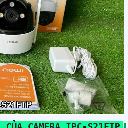
T CỦA CAMERA IPC-S21FTP