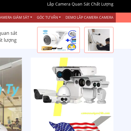
Lắp Camera Quan Sát Chất Lượng
CAMERA GIÁM SÁT
GÓC TƯ VẤN
DEMO LẮP CAMERA CAMERA
quan sát
ất lượng