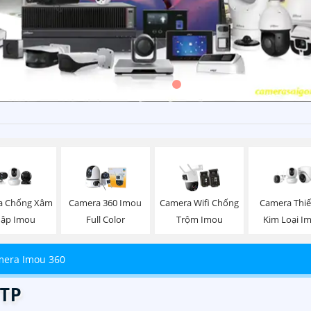
a Chống Xâm
Camera 360 Imou
Camera Wifi Chống
Camera Thiế
ập Imou
Full Color
Trộm Imou
Kim Loại I
era Imou 360
TP