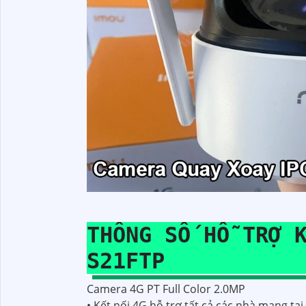
THÔNG SỐ HỖ TRỢ 
S21FTP
Camera 4G PT Full Color 2.0MP
• Kết nối 4G hỗ trợ tất cả các nhà mạng tạ