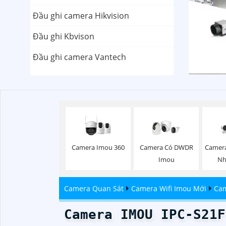
Đầu ghi camera Hikvision
Đầu ghi Kbvison
Đầu ghi camera Vantech
Camera Imou 360
Camera Có DWDR
Camer
Imou
Nh
Camera Quan Sát
Camera Wifi Imou Mới
Cam
Camera IMOU IPC-S21F