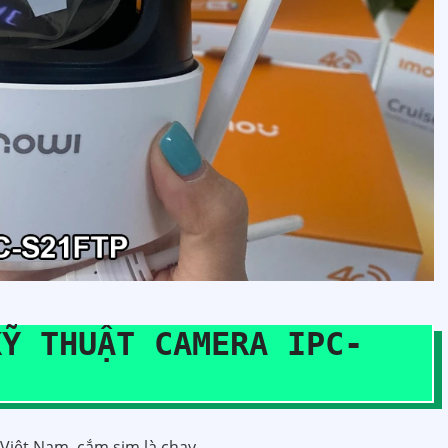
KỸ THUẬT CAMERA IPC-
i Việt Nam, cắm sim là chạy