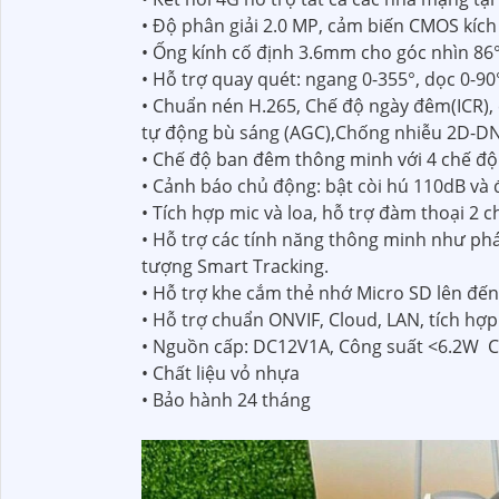
• Độ phân giải 2.0 MP, cảm biến CMOS kíc
• Ống kính cố định 3.6mm cho góc nhìn 86°(
• Hỗ trợ quay quét: ngang 0-355°, dọc 0-90
• Chuẩn nén H.265, Chế độ ngày đêm(ICR)
tự động bù sáng (AGC),Chống nhiễu 2D-D
• Chế độ ban đêm thông minh với 4 chế độ s
• Cảnh báo chủ động: bật còi hú 110dB và 
• Tích hợp mic và loa, hỗ trợ đàm thoại 2 c
• Hỗ trợ các tính năng thông minh như phá
tượng Smart Tracking.
• Hỗ trợ khe cắm thẻ nhớ Micro SD lên đế
• Hỗ trợ chuẩn ONVIF, Cloud, LAN, tích hợp
• Nguồn cấp: DC12V1A, Công suất <6.2W Ch
• Chất liệu vỏ nhựa
• Bảo hành 24 tháng