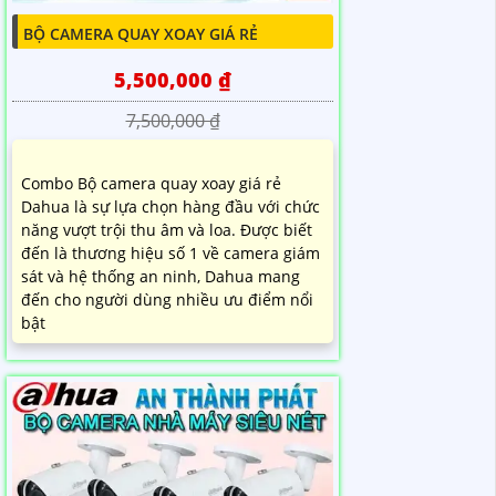
BỘ CAMERA QUAY XOAY GIÁ RẺ
5,500,000 ₫
7,500,000 ₫
Combo Bộ camera quay xoay giá rẻ
Dahua là sự lựa chọn hàng đầu với chức
năng vượt trội thu âm và loa. Được biết
đến là thương hiệu số 1 về camera giám
sát và hệ thống an ninh, Dahua mang
đến cho người dùng nhiều ưu điểm nổi
bật