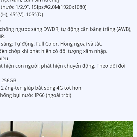
h thước 1/2.9”, 15fps@2.0M(1920x1080)
H), 45°(V), 105°(D)
°
, chống ngược sáng DWDR, tự động cân bằng trắng (AWB),
NR.
áng: Tự động, Full Color, Hồng ngoại và tắt.
đèn chớp khi phát hiện có đối tượng xâm nhập.
hiều
t hiện con người, phát hiện chuyển động, Theo dõi đối
n 256GB
 2 ăng-ten giúp bắt sóng 4G tốt hơn.
ống bụi nước IP66 (ngoài trời)