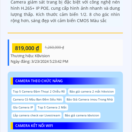
Camera giám sát trang bị đặc biệt với công nghệ nén
hình H.265+ IP POE, cung cấp hình ảnh nhanh và dung
lượng thấp. Kích thước cảm biến 1/2. 8 cho góc nhìn
rộng hơn, sáng đẹp với cảm biến CMOS Màu sắc
819,000 ₫
1,260,000 ₫
Thương hiệu:
KBvision
Ngày đăng:
3/23/2024 5:23:42 PM
CAMERA THEO CHỨC NĂNG
Top 5 Camera Đàm Thoại 2 Chiều Rõ
Báo giá camera 2 mắt hikvision
Camera Có Màu Ban Đêm Siêu Nét
Báo Giá Camera imou Trong Nhà
Gía Camera IP
Top 5 Camera 2 Mắt
Lắp camera check var Livestream
Báo giá camera kbvision
CAMERA KẾT NỐI WIFI