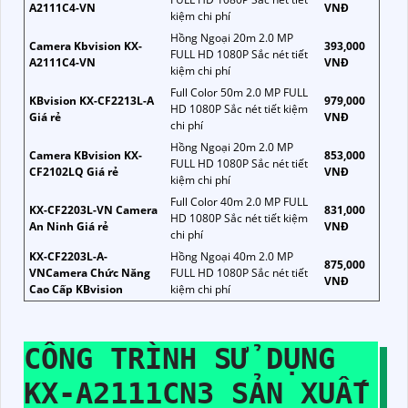
A2111C4-VN
VNĐ
kiệm chi phí
Hồng Ngoại 20m 2.0 MP
Camera Kbvision KX-
393,000
FULL HD 1080P Sắc nét tiết
A2111C4-VN
VNĐ
kiệm chi phí
Full Color 50m 2.0 MP FULL
KBvision KX-CF2213L-A
979,000
HD 1080P Sắc nét tiết kiệm
Giá rẻ
VNĐ
chi phí
Hồng Ngoại 20m 2.0 MP
Camera KBvision KX-
853,000
FULL HD 1080P Sắc nét tiết
CF2102LQ Giá rẻ
VNĐ
kiệm chi phí
Full Color 40m 2.0 MP FULL
KX-CF2203L-VN Camera
831,000
HD 1080P Sắc nét tiết kiệm
An Ninh Giá rẻ
VNĐ
chi phí
KX-CF2203L-A-
Hồng Ngoại 40m 2.0 MP
875,000
VNCamera Chức Năng
FULL HD 1080P Sắc nét tiết
VNĐ
Cao Cấp KBvision
kiệm chi phí
CÔNG TRÌNH SỬ DỤNG
KX-A2111CN3
SẢN XUẤT