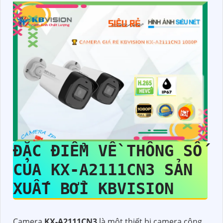
ĐẶC ĐIỂM VỀ THÔNG SỐ
CỦA
KX-A2111CN3
SẢN
XUẤT BỞI KBVISION
Camera
KX-A2111CN3
là một thiết bị camera công