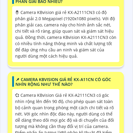
PHÂN GIẢI BAO NHIÊU?
🤴 Camera KBvision giá rẻ KX-A2111CN3 có độ
phân giải 2.0 Megapixel (1920x1080 pixels). Với độ
phân giải cao, camera này cho hình ảnh sắc nét,
chi tiết và rõ ràng, giúp quan sát và giám sát hiệu
quả. Đồng thời, camera KBvision KX-A2111CN3 còn
có nhiều tính năng thông minh và chất lượng tốt
để đáp ứng nhu cầu an ninh và giám sát của
người dùng một cách hiệu quả.
📌 CAMERA KBVISION GIÁ RẺ KX-A11CN CÓ GÓC
NHÌN RỘNG NHƯ THẾ NÀO?
💞 Camera KBvision Giá rẻ KX-A2111CN3 có góc
nhìn rộng lên đến 90 độ, cho phép quan sát toàn
bộ cảnh quan trong phòng một cách chi tiết và rõ
nét. Với góc nhìn độc đáo này, người dùng có thể
dễ dàng theo dõi mọi góc độ và di chuyển của đối
tượng mà không cần thay đổi vị trí của camera.
Điểm nhấn ấn tượng làBộ phận kỹ thuật đã kiểm