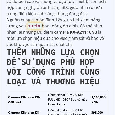
có độ bền cao và chống va đập tốt. Thiết bị còn tích
hợp công nghệ bù ánh sáng BLC giúp nhìn rõ hơn
trong điều kiện ánh sáng không đồng đều.
Nguồn cung cấp ổn định 12V giúp tiết kiệm năng
lượng và ♢
tự tin
hoạt động ổn định. Có thể nhìn
nhận lại những ưu điểm camera
KX-A2111CN3
là
một lựa chọn hiệu quả cho việc giám sát và bảo vệ
các khu vực cần quan sát chặt chẽ.
THÊM NHỮNG LỰA CHỌN
ĐỂ SỬ DỤNG PHÙ HỢP
VỚI CÔNG TRÌNH CÙNG
LOẠI VÀ THƯƠNG HIỆU
Hồng Ngoại 20m 2.0 MP
Camera KBvision KX-
1,100,000
FULL HD 1080P Sắc nét tiết
A2012S4
VNĐ
kiệm chi phí
Hồng Ngoại 20m 2.0 MP
Camera KBvision KX-
393,000
FULL HD 1080P Sắc nét tiết