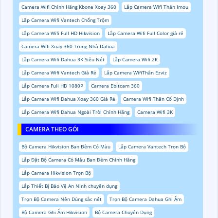
Camera Wifi Chính Hãng Kbone Xoay 360
Lắp Camera Wifi Thân Imou
Lăp Camera Wifi Vantech Chống Trộm
Lắp Camera Wifi Full HD Hikvision
Lắp Camera Wifi Full Color giá rẻ
Camera Wifi Xoay 360 Trong Nhà Dahua
Lắp Camera Wifi Dahua 3K Siêu Nét
Lắp Camera Wifi 2K
Lắp Camera Wifi Vantech Giá Rẻ
Lắp Camera WifiThân Ezviz
Lắp Camera Full HD 1080P
Camera Ebitcam 360
Lắp Camera Wifi Dahua Xoay 360 Giá Rẻ
Camera Wifi Thân Cố Định
Lắp Camera Wifi Dahua Ngoài Trời Chính Hãng
Camera Wifi 3K
CAMERA THEO GÓI
Bộ Camera Hikvision Ban Đêm Có Màu
Lắp Camera Vantech Trọn Bộ
Lắp Đặt Bộ Camera Có Màu Ban Đêm Chính Hãng
Lắp Camera Hikvision Trọn Bộ
Lắp Thiết Bị Bảo Vệ An Ninh chuyên dụng
Trọn Bộ Camera Nên Dùng sắc nét
Trọn Bộ Camera Dahua Ghi Âm
Bộ Camera Ghi Âm Hikvision
Bộ Camera Chuyên Dụng