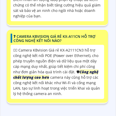
chứng có thể nhận biết tăng cường hiệu quả giám
sát và bảo vệ an ninh cho ngôi nhà hoặc doanh
nghiệp của bạn.
️❓ CAMERA KBVISION GIÁ RẺ KX-A11CN HỖ TRỢ
CÔNG NGHỆ KẾT NỐI NÀO?
🙆‍♀️ Camera KBvision Giá rẻ KX-A2111CN3 hỗ trợ
công nghệ kết nối POE (Power over Ethernet), cho
phép truyền nguồn điện và dữ liệu qua một dây
cáp mạng duy nhất, giúp tiết kiệm chi phí cũng
như đơn giản hóa quá trình cài đặt. 🛡
Công nghệ
chất lượng cao hơn
camera này cũng hỗ trợ các
công nghệ kết nối khác như Wi-Fi và cổng mạng
LAN, tạo sự linh hoạt trong việc triển khai và quản
lý hệ thống camera an ninh.