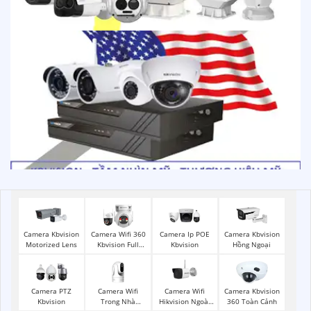
Camera Kbvision
Camera Wifi 360
Camera Ip POE
Camera Kbvision
Motorized Lens
Kbvision Full
Kbvision
Hồng Ngoại
Color
Camera Wifi
Camera Wifi
Camera PTZ
Camera Kbvision
Trong Nhà
Hikvision Ngoài
Kbvision
360 Toàn Cảnh