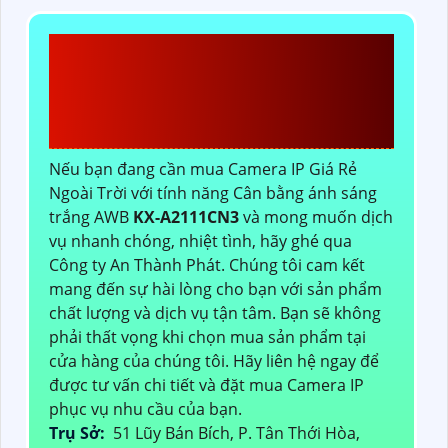
CÔNG TY TNHH TM-DV
ĐẦU TƯ AN THÀNH
PHÁT
Nếu bạn đang cần mua Camera IP Giá Rẻ
Ngoài Trời với tính năng Cân bằng ánh sáng
trắng AWB
KX-A2111CN3
và mong muốn dịch
vụ nhanh chóng, nhiệt tình, hãy ghé qua
Công ty An Thành Phát. Chúng tôi cam kết
mang đến sự hài lòng cho bạn với sản phẩm
chất lượng và dịch vụ tận tâm. Bạn sẽ không
phải thất vọng khi chọn mua sản phẩm tại
cửa hàng của chúng tôi. Hãy liên hệ ngay để
được tư vấn chi tiết và đặt mua Camera IP
phục vụ nhu cầu của bạn.
Trụ Sở:
51 Lũy Bán Bích, P. Tân Thới Hòa,