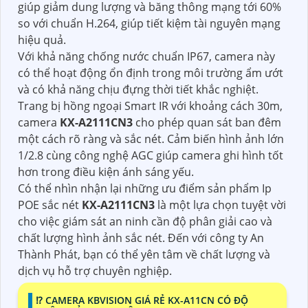
giúp giảm dung lượng và băng thông mạng tới 60%
so với chuẩn H.264, giúp tiết kiệm tài nguyên mạng
hiệu quả.
Với khả năng chống nước chuẩn IP67, camera này
có thể hoạt động ổn định trong môi trường ẩm ướt
và có khả năng chịu đựng thời tiết khắc nghiệt.
Trang bị hồng ngoại Smart IR với khoảng cách 30m,
camera
KX-A2111CN3
cho phép quan sát ban đêm
một cách rõ ràng và sắc nét. Cảm biến hình ảnh lớn
1/2.8 cùng công nghệ AGC giúp camera ghi hình tốt
hơn trong điều kiện ánh sáng yếu.
Có thể nhìn nhận lại những ưu điểm sản phẩm Ip
POE sắc nét
KX-A2111CN3
là một lựa chọn tuyệt vời
cho việc giám sát an ninh cần độ phân giải cao và
chất lượng hình ảnh sắc nét. Đến với công ty An
Thành Phát, bạn có thể yên tâm về chất lượng và
dịch vụ hỗ trợ chuyên nghiệp.
⁉️ CAMERA KBVISION GIÁ RẺ KX-A11CN CÓ ĐỘ