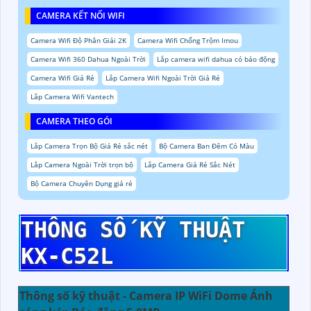
CAMERA KẾT NỐI WIFI
Camera Wifi Độ Phân Giải 2K
Camera Wifi Chống Trộm Imou
Camera Wifi 360 Dahua Ngoài Trời
Lắp camera wifi dahua có báo động
Camera Wifi Giá Rẻ
Lắp Camera Wifi Ngoài Trời Giá Rẻ
Lắp Camera Wifi Vantech
CAMERA THEO GÓI
Lắp Camera Trọn Bộ Giá Rẻ sắc nét
Bộ Camera Ban Đêm Có Màu
Lắp Camera Ngoài Trời trọn bộ
Lắp Camera Giá Rẻ Sắc Nét
Bộ Camera Chuyên Dụng giá rẻ
THÔNG SỐ KỸ THUẬT
KX-C52L
Thông số kỹ thuật - Camera IP WiFi Dome Ánh