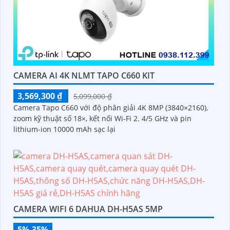
CAMERA AI 4K NLMT TAPO C660 KIT
3,569,300 ₫
5,099,000 ₫
Camera Tapo C660 với độ phân giải 4K 8MP (3840×2160),
zoom kỹ thuật số 18×, kết nối Wi-Fi 2. 4/5 GHz và pin
lithium-ion 10000 mAh sạc lại
CAMERA WIFI 6 DAHUA DH-H5AS 5MP
5%-35%