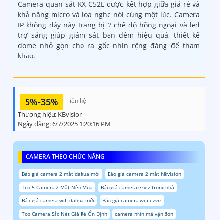
Camera quan sát KX-C52L được kết hợp giữa giá rẻ và
khả năng micro và loa nghe nói cùng một lúc. Camera
IP không dây này trang bị 2 chế độ hồng ngoại và led
trợ sáng giúp giám sát ban đêm hiệu quả, thiết kế
dome nhỏ gọn cho ra gốc nhìn rộng đáng để tham
khảo.
5%-35%
liên hệ
Thương hiệu:
KBvision
Ngày đăng:
6/7/2025 1:20:16 PM
CAMERA THEO CHỨC NĂNG
Báo giá camera 2 mắt dahua mới
Báo giá camera 2 mắt hikvision
Top 5 Camera 2 Mắt Nên Mua
Báo giá camera ezviz trong nhà
Báo giá camera wifi dahua mới
Báo giá camera wifi ezviz
Top Camera Sắc Nét Giá Rẻ Ổn Định
camera nhìn mã vận đơn