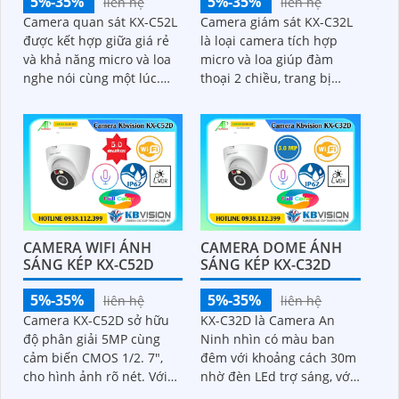
5%-35%
5%-35%
liên hệ
liên hệ
Camera quan sát KX-C52L
Camera giám sát KX-C32L
được kết hợp giữa giá rẻ
là loại camera tích hợp
và khả năng micro và loa
micro và loa giúp đàm
nghe nói cùng một lúc.
thoại 2 chiều, trang bị
Camera IP không dây này
công nghệ IP WIfi kết nối
trang bị 2 chế độ hồng
không dây. Điểm làm cho
ngoại và led trợ sáng giúp
camera này được bán
giám sát ban đêm hiệu
nhiều hơn là camera
quả, thiết kế dome nhỏ
trang bị ánh sáng kép để
gọn cho ra gốc nhìn rộng
giám sát ban đêm
đáng để tham khảo
CAMERA WIFI ÁNH
CAMERA DOME ÁNH
SÁNG KÉP KX-C52D
SÁNG KÉP KX-C32D
5%-35%
5%-35%
liên hệ
liên hệ
Camera KX-C52D sở hữu
KX-C32D là Camera An
độ phân giải 5MP cùng
Ninh nhìn có màu ban
cảm biến CMOS 1/2. 7",
đêm với khoảng cách 30m
cho hình ảnh rõ nét. Với
nhờ đèn LEd trợ sáng, với
công nghệ ánh sáng kép
chất liệu kim loại, hỗ trợ