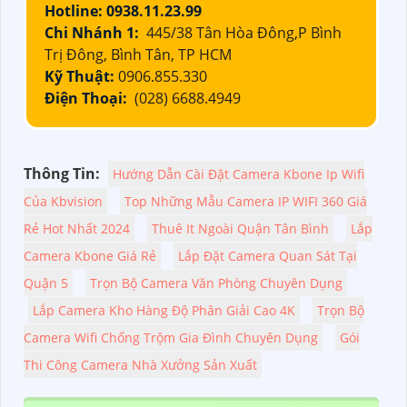
Hotline: 0938.11.23.99
Chi Nhánh 1:
445/38 Tân Hòa Đông,P Bình
Trị Đông, Bình Tân, TP HCM
Kỹ Thuật:
0906.855.330
Điện Thoại:
(028) 6688.4949
Thông Tin:
Hướng Dẫn Cài Đặt Camera Kbone Ip Wifi
Của Kbvision
Top Những Mẫu Camera IP WIFI 360 Giá
Rẻ Hot Nhất 2024
Thuê It Ngoài Quận Tân Bình
Lắp
Camera Kbone Giá Rẻ
Lắp Đặt Camera Quan Sát Tại
Quận 5
Trọn Bộ Camera Văn Phòng Chuyên Dụng
Lắp Camera Kho Hàng Độ Phân Giải Cao 4K
Trọn Bộ
Camera Wifi Chống Trộm Gia Đình Chuyên Dụng
Gói
Thi Công Camera Nhà Xưởng Sản Xuất