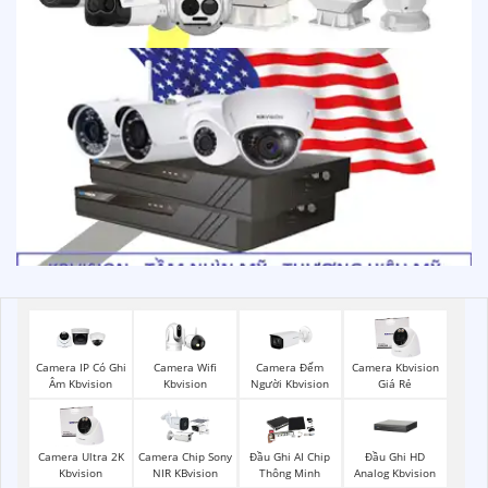
Camera Wifi
Camera Đếm
Camera IP Có Ghi
Camera Kbvision
Kbvision
Người Kbvision
Âm Kbvision
Giá Rẻ
Đầu Ghi HD
Camera Ultra 2K
Camera Chip Sony
Đầu Ghi AI Chip
Analog Kbvision
Kbvision
NIR KBvision
Thông Minh