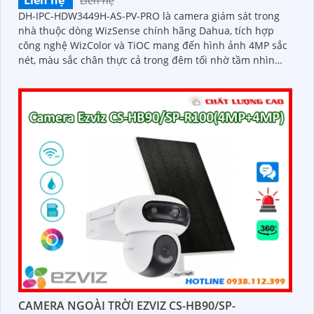
Liên hệ
Liên hệ
DH-IPC-HDW3449H-AS-PV-PRO là camera giám sát trong
nhà thuộc dòng WizSense chính hãng Dahua, tích hợp
công nghệ WizColor và TiOC mang đến hình ảnh 4MP sắc
nét, màu sắc chân thực cả trong đêm tối nhờ tầm nhìn
ban đêm có màu lên đến 30m. Với khả năng nhận diện
chính xác người và phương tiện bằng AI, đàm thoại hai
chiều rõ ràng, hỗ trợ thẻ nhớ 512GB và cấp nguồn qua
PoE giá rẻ
CAMERA NGOÀI TRỜI EZVIZ CS-HB90/SP-