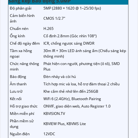
sáng kép Báo động 5.0MP
Độ phân giải
5MP (2880 × 1620 @ 1–25/30 fps)
Cảm biến hình
CMOS 1/2.7"
ảnh
Chuẩn nén
H.265
Ống kính
Cố định 2.8mm (Góc nhìn 108°)
Chế độ ngày đêm
ICR, chống ngược sáng DWDR
Tầm xa hồng
30m IR + 30m LED ánh sáng ấm (Chiếu sáng kép
ngoại
thông minh)
Chức năng thông
Phát hiện con người, phương tiện (ô tô), SMD
minh
Plus
Báo động
Đèn nháy và còi hú
Âm thanh
Tích hợp mic và loa, hỗ trợ đàm thoại 2 chiều
Lưu trữ
Khe cắm thẻ nhớ lên đến 256GB
Kết nối
WiFi 6 (2.4GHz), Bluetooth Pairing
Hỗ trợ giao thức
ONVIF, giao diện web, Auto Register 1.0
Miền miễn phí
KBVISION.TV
Phần mềm sử
KBVIEW Plus, KBVMS Lite
dụng
Nguồn điện
12VDC