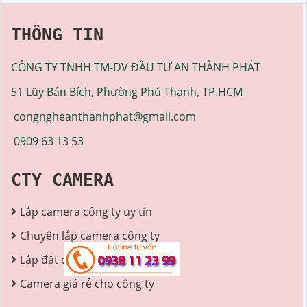
thông minh và LED ánh
kết nối wifi, chống nước
sáng ấm tầm xa 30m, thiết
chuẩn IP 67, với độ phân
THÔNG TIN
bị giúp ghi...
giải 3.0MP cho ra hình
ảnh sắc nét, tích hợp
CÔNG TY TNHH TM-DV ĐẦU TƯ AN THÀNH PHÁT
micro và khe cắm thẻ nhớ
265GB
51 Lũy Bán Bích, Phường Phú Thạnh, TP.HCM
congngheanthanhphat@gmail.com
0909 63 13 53
CTY CAMERA
Lắp camera công ty uy tín
Chuyên lắp camera công ty
Lắp đặt camera công ty
Camera giá rẻ cho công ty