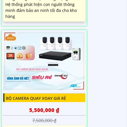
Hệ thống phát hiện con người thông
minh đảm bảo an ninh tối đa cho kho
hàng
BỘ CAMERA QUAY XOAY GIÁ RẺ
5,500,000 ₫
7,500,000 ₫