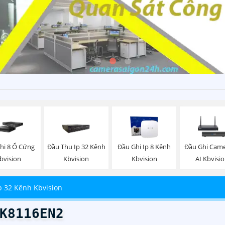
hi 8 Ổ Cứng
Đầu Thu Ip 32 Kênh
Đầu Ghi Ip 8 Kênh
Đầu Ghi Came
bvision
Kbvision
Kbvision
AI Kbvisi
p 32 Kênh Kbvision
K8116EN2