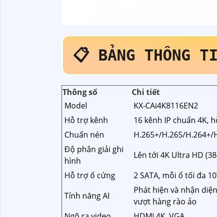
📋 BẢNG THÔNG T
Thông số
Chi tiết
Model
KX‑CAi4K8116EN2
Hỗ trợ kênh
16 kênh IP chuẩn 4K, 
Chuẩn nén
H.265+/H.265/H.264+/H
Độ phân giải ghi
Lên tới 4K Ultra HD (3
hình
Hỗ trợ ổ cứng
2 SATA, mỗi ổ tối đa 1
Phát hiện và nhận diệ
Tính năng AI
vượt hàng rào ảo
Ngõ ra video
HDMI 4K, VGA