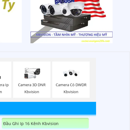
ra Ip
Camera 3D DNR
Camera Có DWDR
on
Kbvision
Kbvision
Đầu Ghi Ip 16 Kênh Kbvision