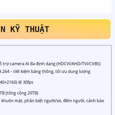
IN KỸ THUẬT
hỗ trợ camera AI đa định dạng (HDCVI/AHD/TVI/CVBS)
.264 – tiết kiệm băng thông, tối ưu dung lượng
840×2160) @ 30fps
0TB (tổng cộng 20TB)
n khuôn mặt, phân biệt người/xe, đếm người, cảnh báo