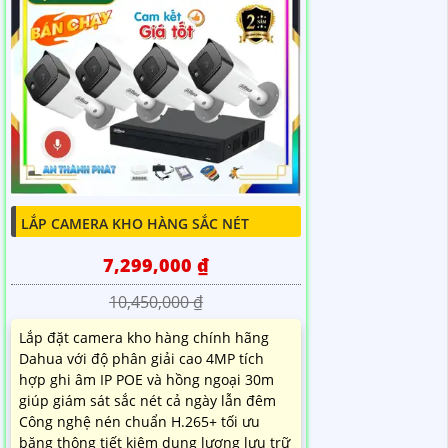
LẮP CAMERA KHO HÀNG SẮC NÉT
7,299,000 ₫
10,450,000 ₫
Lắp đặt camera kho hàng chính hãng
Dahua với độ phân giải cao 4MP tích
hợp ghi âm IP POE và hồng ngoại 30m
giúp giám sát sắc nét cả ngày lẫn đêm
Công nghệ nén chuẩn H.265+ tối ưu
băng thông tiết kiệm dung lượng lưu trữ