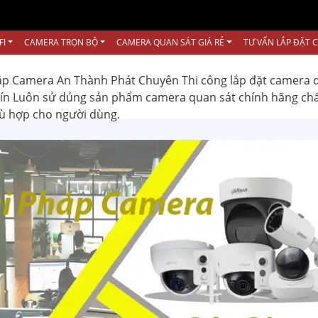
FI
CAMERA TRỌN BỘ
CAMERA QUAN SÁT GIÁ RẺ
TƯ VẤN LẮP ĐẶT 
ắp Camera An Thành Phát Chuyên Thi công lắp đặt camera 
 tín Luôn sử dủng sản phẩm camera quan sát chính hãng ch
hù hợp cho người dùng.