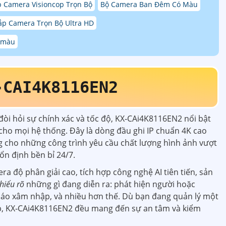
p Camera Visioncop Trọn Bộ
Bộ Camera Ban Đêm Có Màu
ắp Camera Trọn Bộ Ultra HD
ó màu
‑CAI4K8116EN2
đòi hỏi sự chính xác và tốc độ,
KX‑CAi4K8116EN2
nổi bật
 cho mọi hệ thống. Đây là dòng đầu ghi IP chuẩn 4K cao
g cho những công trình yêu cầu chất lượng hình ảnh vượt
ổn định bền bỉ 24/7.
ra độ phân giải cao, tích hợp công nghệ AI tiên tiến, sản
hiểu rõ
những gì đang diễn ra: phát hiện người hoặc
áo xâm nhập, và nhiều hơn thế. Dù bạn đang quản lý một
p,
KX‑CAi4K8116EN2
đều mang đến sự an tâm và kiểm