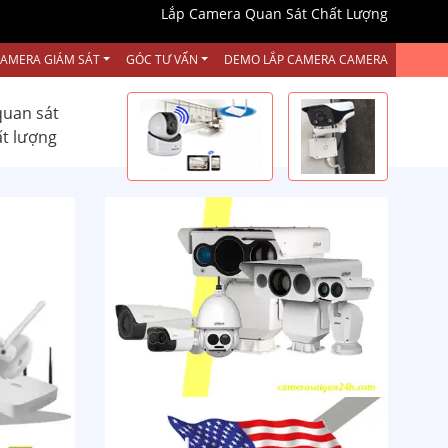
Lắp Camera Quan Sát Chất Lượng
CAMERA GIÁM SÁT
GÓC TƯ VẤN
DEMO LẮP CAMERA CAMERA
quan sát
ất lượng