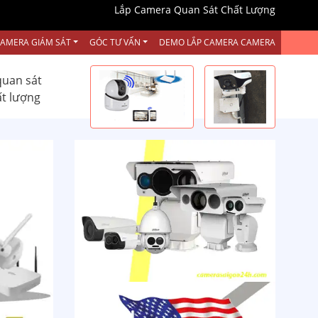
Lắp Camera Quan Sát Chất Lượng
CAMERA GIÁM SÁT
GÓC TƯ VẤN
DEMO LẮP CAMERA CAMERA
quan sát
ất lượng