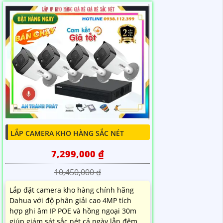
LẮP CAMERA KHO HÀNG SẮC NÉT
7,299,000 ₫
10,450,000 ₫
Lắp đặt camera kho hàng chính hãng
Dahua với độ phân giải cao 4MP tích
hợp ghi âm IP POE và hồng ngoại 30m
giúp giám sát sắc nét cả ngày lẫn đêm