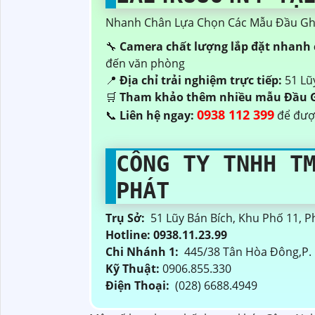
Nhanh Chân Lựa Chọn Các Mẫu Đầu Ghi 
🔧
Camera chất lượng lắp đặt nhanh
đến văn phòng
📍
Địa chỉ trải nghiệm trực tiếp:
51 Lũy
🛒
Tham khảo thêm nhiều mẫu Đầu 
0938 112 399
📞
Liên hệ ngay:
để được
CÔNG TY TNHH T
PHÁT
Trụ Sở:
51 Lũy Bán Bích, Khu Phố 11,
Hotline: 0938.11.23.99
Chi Nhánh 1:
445/38 Tân Hòa Đông,P. 
Kỹ Thuật:
0906.855.330
Điện Thoại:
(028) 6688.4949