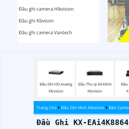
Đầu ghi camera Hikvision
Đầu ghi Kbvison
Đầu ghi camera Vantech
Đầu Ghi HD Analog
Đầu Thu Ip 64 Kênh
Đầu 
Kbvision
Kbvision
K
Trang Chủ
Đầu Ghi Hình Kbvision
Bán Camer
Đầu Ghi KX-EAi4K8864