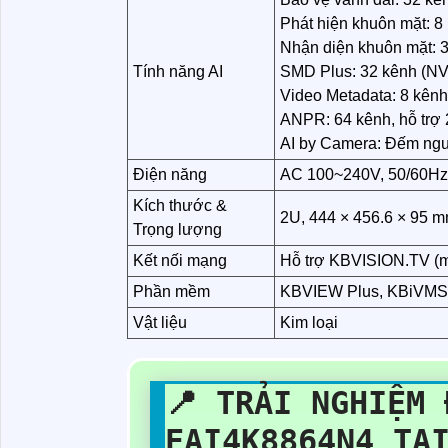
Phát hiện khuôn mặt: 8
Nhận diện khuôn mặt: 
Tính năng AI
SMD Plus: 32 kênh (NV
Video Metadata: 8 kênh
ANPR: 64 kênh, hỗ trợ 
AI by Camera: Đếm ng
Điện năng
AC 100~240V, 50/60Hz,
Kích thước &
2U, 444 × 456.6 × 95 m
Trọng lượng
Kết nối mạng
Hỗ trợ KBVISION.TV (m
Phần mềm
KBVIEW Plus, KBiVMS
Vật liệu
Kim loại
📍 TRẢI NGHIỆM 
EAI4K8864N4 TẠ