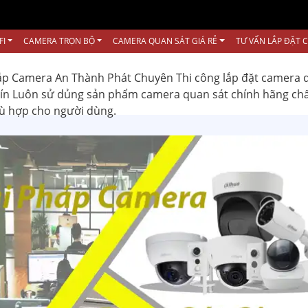
FI
CAMERA TRỌN BỘ
CAMERA QUAN SÁT GIÁ RẺ
TƯ VẤN LẮP ĐẶT 
ắp Camera An Thành Phát Chuyên Thi công lắp đặt camera 
 tín Luôn sử dủng sản phẩm camera quan sát chính hãng ch
hù hợp cho người dùng.