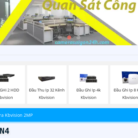
GHi 2 HDD
Đầu Thu Ip 32 Kênh
Đầu Ghi Ip 4k
Đầu Ghi Ip 8
bvision
Kbvision
Kbvision
Kbvision
a Kbvision 2MP
N4