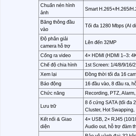
Chuẩn nén hình
Smart H.265+/H.265/H.
ảnh
Băng thông đầu
Tối đa 1280 Mbps (AI d
vào
Độ phân giải
Lên đến 32MP
camera hỗ trợ
Cổng ra video
4× HDMI (HDMI 1–3: 4K
Chế độ chia hình
1st Screen: 1/4/8/9/16/
Xem lại
Đồng thời tối đa 16 ca
Báo động
16 đầu vào, 8 đầu ra, h
Chức năng
Recording, PTZ, Alarm,
8 ổ cứng SATA (tối đa 
Lưu trữ
Cluster, Hot Swapping,
Kết nối & Giao
4× USB, 2× RJ45 (10/1
diện
Audio out, hỗ trợ đàm t
Bảo vệ vành đai: 32 kê