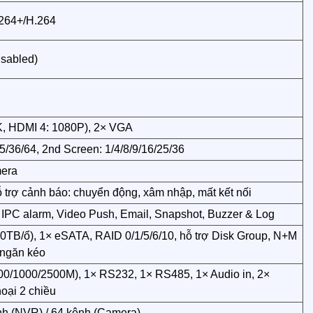
264+/H.264
isabled)
, HDMI 4: 1080P), 2× VGA
25/36/64, 2nd Screen: 1/4/8/9/16/25/36
mera
ỗ trợ cảnh báo: chuyển động, xâm nhập, mất kết nối
 IPC alarm, Video Push, Email, Snapshot, Buzzer & Log
20TB/ổ), 1× eSATA, RAID 0/1/5/6/10, hỗ trợ Disk Group, N+M
 ngăn kéo
00/1000/2500M), 1× RS232, 1× RS485, 1× Audio in, 2×
hoại 2 chiều
nh (NVR) / 64 kênh (Camera)