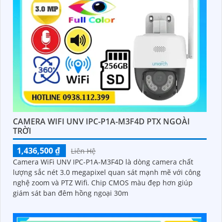
CAMERA WIFI UNV IPC-P1A-M3F4D PTX NGOÀI
TRỜI
1,436,500 ₫
Liên Hệ
Camera WiFi UNV IPC-P1A-M3F4D là dòng camera chất
lượng sắc nét 3.0 megapixel quan sát mạnh mẽ với công
nghệ zoom và PTZ Wifi. Chip CMOS màu đẹp hơn giúp
giám sát ban đêm hồng ngoại 30m