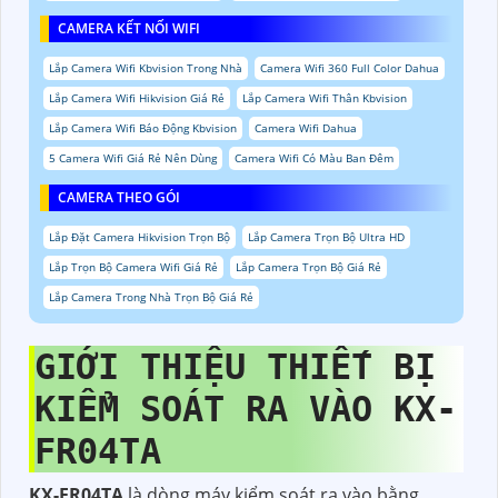
CAMERA KẾT NỐI WIFI
Lắp Camera Wifi Kbvision Trong Nhà
Camera Wifi 360 Full Color Dahua
Lắp Camera Wifi Hikvision Giá Rẻ
Lắp Camera Wifi Thân Kbvision
Lắp Camera Wifi Báo Động Kbvision
Camera Wifi Dahua
5 Camera Wifi Giá Rẻ Nên Dùng
Camera Wifi Có Màu Ban Đêm
CAMERA THEO GÓI
Lắp Đặt Camera Hikvision Trọn Bộ
Lắp Camera Trọn Bộ Ultra HD
Lắp Trọn Bộ Camera Wifi Giá Rẻ
Lắp Camera Trọn Bộ Giá Rẻ
Lắp Camera Trong Nhà Trọn Bộ Giá Rẻ
GIỚI THIỆU THIẾT BỊ
KIỂM SOÁT RA VÀO KX-
FR04TA
KX-FR04TA
là dòng máy kiểm soát ra vào bằng