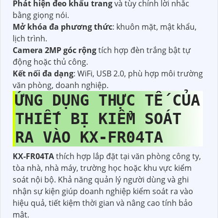
Phát hiện đeo khẩu trang
và tùy chỉnh lời nhắc
bằng giọng nói.
Mở khóa đa phương thức
: khuôn mặt, mật khẩu,
lịch trình.
Camera 2MP góc rộng
tích hợp đèn trắng bật tự
động hoặc thủ công.
Kết nối đa dạng
: WiFi, USB 2.0, phù hợp môi trường
văn phòng, doanh nghiệp.
ỨNG DỤNG THỰC TẾ CỦA
THIẾT BỊ KIỂM SOÁT
RA VÀO KX-FR04TA
KX-FR04TA
thích hợp lắp đặt tại văn phòng công ty,
tòa nhà, nhà máy, trường học hoặc khu vực kiểm
soát nội bộ. Khả năng quản lý người dùng và ghi
nhận sự kiện giúp doanh nghiệp kiểm soát ra vào
hiệu quả, tiết kiệm thời gian và nâng cao tính bảo
mật.