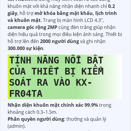
khuôn mặt với khả năng nhận diện nhanh chỉ
0.2
giây
, hỗ trợ
mở khóa bằng mật khẩu, lịch trình
và khuôn mặt
. Trang bị màn hình LCD 4.3",
camera góc rộng 2MP
cùng đèn trắng giúp nhận
diện hiệu quả trong mọi điều kiện ánh sáng. Thiết bị
hỗ trợ lên đến
2000 người dùng
và ghi nhận
300.000 sự kiện
.
TÍNH NĂNG NỔI BẬT
CỦA THIẾT BỊ KIỂM
SOÁT RA VÀO KX-
FR04TA
Nhận diện khuôn mặt chính xác 99.9%
trong
khoảng cách 0.3–1.5m.
Phân quyền người dùng
: thường và quản lý
(admin).