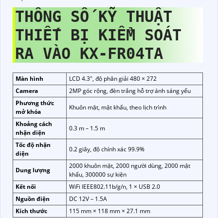
THÔNG SỐ KỸ THUẬT
THIẾT BỊ KIỂM SOÁT
RA VÀO KX-FR04TA
Màn hình
LCD 4.3", độ phân giải 480 × 272
Camera
2MP góc rộng, đèn trắng hỗ trợ ánh sáng yếu
Phương thức
Khuôn mặt, mật khẩu, theo lịch trình
mở khóa
Khoảng cách
0.3 m – 1.5 m
nhận diện
Tốc độ nhận
0.2 giây, độ chính xác 99.9%
diện
2000 khuôn mặt, 2000 người dùng, 2000 mật
Dung lượng
khẩu, 300000 sự kiện
Kết nối
WiFi IEEE802.11b/g/n, 1 × USB 2.0
Nguồn điện
DC 12V – 1.5A
Kích thước
115 mm × 118 mm × 27.1 mm