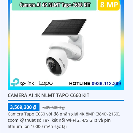
CAMERA AI 4K NLMT TAPO C660 KIT
3,569,300 ₫
5,099,000 ₫
Camera Tapo C660 với độ phân giải 4K 8MP (3840×2160),
zoom kỹ thuật số 18×, kết nối Wi-Fi 2. 4/5 GHz và pin
lithium-ion 10000 mAh sạc lại