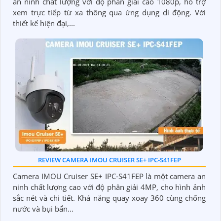
an ninh chất lượng với độ phân giải cao 1080p, hỗ trợ
xem trực tiếp từ xa thông qua ứng dụng di động. Với
thiết kế hiện đại,...
REVIEW CAMERA IMOU CRUISER SE+ IPC-S41FEP
Camera IMOU Cruiser SE+ IPC-S41FEP là một camera an
ninh chất lượng cao với độ phân giải 4MP, cho hình ảnh
sắc nét và chi tiết. Khả năng quay xoay 360 cùng chống
nước và bụi bẩn...