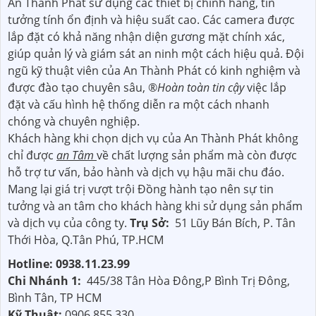
An Thành Phát sử dụng các thiết bị chính hãng, tin
tưởng tính ổn định và hiệu suất cao. Các camera được
lắp đặt có khả năng nhận diện gương mặt chính xác,
giúp quản lý và giám sát an ninh một cách hiệu quả. Đội
ngũ kỹ thuật viên của An Thành Phát có kinh nghiệm và
được đào tạo chuyên sâu, ®️
Hoàn toàn tin cậy
việc lắp
đặt và cấu hình hệ thống diễn ra một cách nhanh
chóng và chuyên nghiệp.
Khách hàng khi chọn dịch vụ của An Thành Phát không
chỉ được
an Tâm
về chất lượng sản phẩm mà còn được
hỗ trợ tư vấn, bảo hành và dịch vụ hậu mãi chu đáo.
Mang lại giá trị vượt trội Đồng hành tạo nên sự tin
tưởng và an tâm cho khách hàng khi sử dụng sản phẩm
và dịch vụ của công ty.
Trụ Sở:
51 Lũy Bán Bích, P. Tân
Thới Hòa, Q.Tân Phú, TP.HCM
Hotline: 0938.11.23.99
Chi Nhánh 1:
445/38 Tân Hòa Đông,P Bình Trị Đông,
Bình Tân, TP HCM
Kỹ Thuật:
0906.855.330