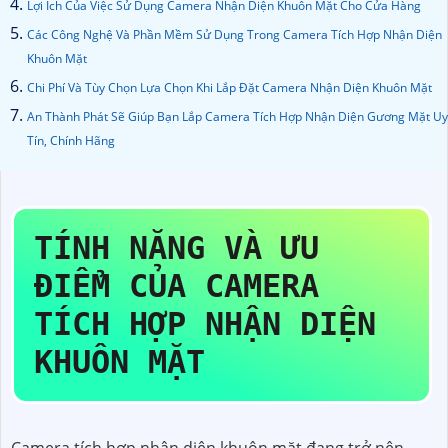
Lợi Ích Của Việc Sử Dụng Camera Nhận Diện Khuôn Mặt Cho Cửa Hàng
Các Công Nghệ Và Phần Mềm Sử Dụng Trong Camera Tích Hợp Nhận Diện
Khuôn Mặt
Chi Phí Và Tùy Chọn Lựa Chọn Khi Lắp Đặt Camera Nhận Diện Khuôn Mặt
An Thành Phát Sẽ Giúp Bạn Lắp Camera Tích Hợp Nhận Diện Gương Mặt Uy
Tín, Chính Hãng
TÍNH NĂNG VÀ ƯU
ĐIỂM CỦA CAMERA
TÍCH HỢP NHẬN DIỆN
KHUÔN MẶT