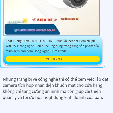
Chất Lượng Hình 2.0 MP FULL HD 1080P Sắc nét tiết kiệm chi phí
Wifi Ezviz công nghệ luôn được ứng dụng trong từng sản phẩm của
mình Xem ban đêm Hồng Ngoại 30m IP Wifi
979,300 VNĐ
Những trang bị về công nghệ thì có thể xem việc lắp đặt
camera tích hợp nhận diện khuôn mặt cho cửa hàng
không chỉ tăng cường an ninh mà còn giúp cải thiện
quản lý và tối ưu hóa hoạt động kinh doanh của bạn.