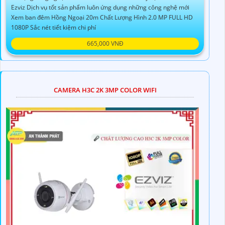
Ezviz Dịch vụ tốt sản phẩm luôn ứng dụng những công nghệ mới
Xem ban đêm Hồng Ngoại 20m Chất Lượng Hình 2.0 MP FULL HD
1080P Sắc nét tiết kiệm chi phí
665,000 VNĐ
CAMERA H3C 2K 3MP COLOR WIFI