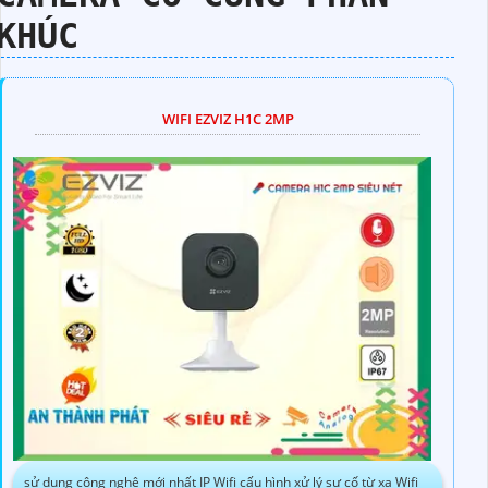
KHÚC
WIFI EZVIZ H1C 2MP
sử dụng công nghệ mới nhất IP Wifi cấu hình xử lý sự cố từ xa Wifi