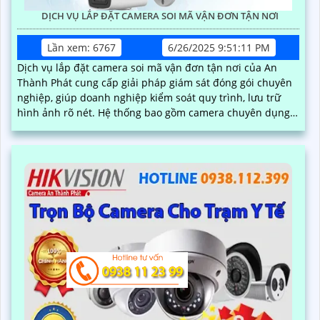
DỊCH VỤ LẮP ĐẶT CAMERA SOI MÃ VẬN ĐƠN TẬN NƠI
Lần xem: 6767
6/26/2025 9:51:11 PM
Dịch vụ lắp đặt camera soi mã vận đơn tận nơi của An
Thành Phát cung cấp giải pháp giám sát đóng gói chuyên
nghiệp, giúp doanh nghiệp kiểm soát quy trình, lưu trữ
hình ảnh rõ nét. Hệ thống bao gồm camera chuyên dụng,
phần mềm quản lý đơn hàng, thiết bị quét mã vạch cùng
phụ kiện thi công, lắp đặt hoàn chỉnh tại kho hàng, đảm
bảo hoạt động ổn định và hỗ trợ kỹ thuật tận nơi