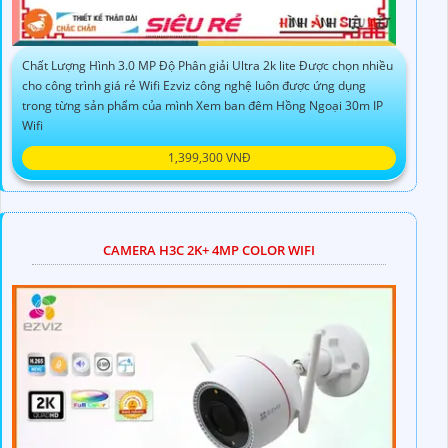
Chất Lượng Hình 3.0 MP Độ Phân giải Ultra 2k lite Được chọn nhiều
cho công trình giá rẻ Wifi Ezviz công nghệ luôn được ứng dụng
trong từng sản phẩm của mình Xem ban đêm Hồng Ngoại 30m IP
Wifi
1,399,300 VNĐ
CAMERA H3C 2K+ 4MP COLOR WIFI