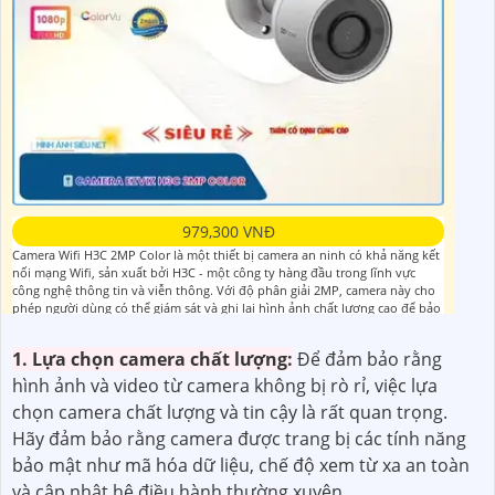
979,300 VNĐ
Camera Wifi H3C 2MP Color là một thiết bị camera an ninh có khả năng kết
nối mạng Wifi, sản xuất bởi H3C - một công ty hàng đầu trong lĩnh vực
công nghệ thông tin và viễn thông. Với độ phân giải 2MP, camera này cho
phép người dùng có thể giám sát và ghi lại hình ảnh chất lượng cao để bảo
vệ an ninh
1. Lựa chọn camera chất lượng:
Để đảm bảo rằng
hình ảnh và video từ camera không bị rò rỉ, việc lựa
chọn camera chất lượng và tin cậy là rất quan trọng.
Hãy đảm bảo rằng camera được trang bị các tính năng
bảo mật như mã hóa dữ liệu, chế độ xem từ xa an toàn
và cập nhật hệ điều hành thường xuyên.