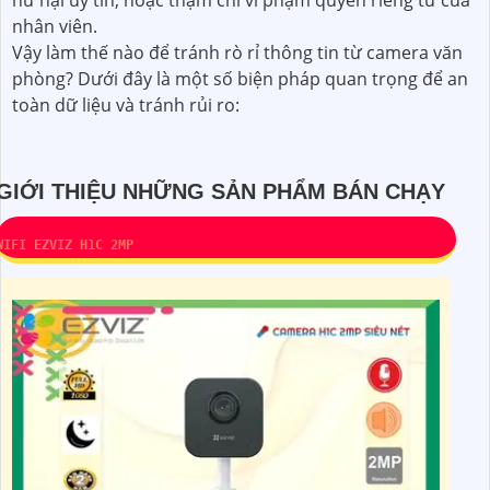
hư hại uy tín, hoặc thậm chí vi phạm quyền riêng tư của
nhân viên.
Vậy làm thế nào để tránh rò rỉ thông tin từ camera văn
phòng? Dưới đây là một số biện pháp quan trọng để an
toàn dữ liệu và tránh rủi ro:
GIỚI THIỆU NHỮNG SẢN PHẨM BÁN CHẠY
WIFI EZVIZ H1C 2MP