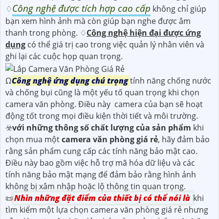
Công nghệ được tích hợp cao cấp
♢
không chỉ giúp
bạn xem hình ảnh mà còn giúp bạn nghe được âm
thanh trong phòng. ♢
Công nghệ hiện đại được ứng
dụng
có thể giá trị cao trong việc quản lý nhân viên và
ghi lại các cuộc họp quan trọng.
Ω
Công nghệ ứng dụng chú trọng
tính năng chống nước
và chống bụi cũng là một yếu tố quan trọng khi chọn
camera văn phòng. Điều này camera của bạn sẽ hoạt
động tốt trong mọi điều kiện thời tiết và môi trường.
☣️
với những thông số chất lượng của sản phẩm
khi
chọn mua một
camera văn phòng giá rẻ
, hãy đảm bảo
rằng sản phẩm cung cấp các tính năng bảo mật cao.
Điều này bao gồm việc hỗ trợ mã hóa dữ liệu và các
tính năng bảo mật mạng để đảm bảo rằng hình ảnh
không bị xâm nhập hoặc lộ thông tin quan trọng.
📜
Nhìn những đặt điểm của thiết bị có thể nói là
khi
tìm kiếm một lựa chọn camera văn phòng giá rẻ nhưng