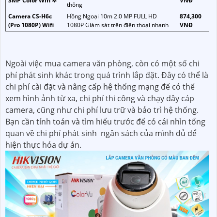
3MP Color Wifi ✲
VNĐ
thông
Camera CS-H6c
Hồng Ngoại 10m 2.0 MP FULL HD
874,300
(Pro 1080P) Wifi
1080P Giám sát trên điện thoại nhanh
VNĐ
Ngoài việc mua camera văn phòng, còn có một số chi
phí phát sinh khác trong quá trình lắp đặt. Đây có thể là
chi phí cài đặt và nâng cấp hệ thống mạng để có thể
xem hình ảnh từ xa, chi phí thi công và chạy dây cáp
camera, cũng như chi phí lưu trữ và bảo trì hệ thống.
Bạn cần tính toán và tìm hiểu trước để có cái nhìn tổng
quan về chi phí phát sinh ngân sách của mình đủ để
hiện thực hóa dự án.