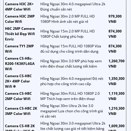
Camera H3C 2K+
Hồng Ngoại 30m 4.0 megapixel Ultra 2k
4MP Color Wifi
Đúng chuẩn sắt nét
Camera H3C 2MP
Hồng Ngoại 30m 2.0 MP FULL HD
979,300
Color Wifi
1080P Hình ảnh sắt nét giá rẻ
VNĐ
H6C 2MP Camera
Hồng Ngoại 15m 2.0 MP FULL HD
874,300
Thiết kế Đẹp Wifi
1080P Chất lượng phù hợp
VNĐ
Ezviz
Camera TY1 2MP
Hồng Ngoại 15m FULL HD 1080P Vừa
874,300
Wifi
đủ sử dụng cho công trình dân dụng
VNĐ
Camera CS-H8c-
Hồng Ngoại 30m 3.0 MP phù hợp xem
1,260,700
R200-1K3KFL4GA
trên điện thoại chất lượng tiết kiệm
VNĐ
Wifi
Camera CS-H8C
Hồng Ngoại 30m 4.0 megapixel Độ nét
1,350,300
2K+ 4MP Color
phù hợp cho công trình cao cấp
VNĐ
Wifi ✲
Camera CS-H8C
Hồng Ngoại 30m FULL HD 1080P 2.0
1,119,300
2MP Color Wifi
MP Thích hợp xem trên điện thoại
VNĐ
Hồng Ngoại 30m Ultra 2k lite 3.0
Camera CS-H8C 2K
1,210,300
megapixel Lựa chọn cho công trình giá
3MP Color Wifi
VNĐ
rẻ sắt nét
Hồng Ngoại 30m 3.0 megapixel Ultra 2k
Camera CS-H8 2K
1,609,300
lite chất lượng cao giá rẻ tiết kiệm băng