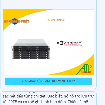
VPS-24NAS HÌNH ẢNH ĐẸP VANTECH 👉
Sản phẩm Đầu thu KTS Ip Sắt Nét VPS-16NAS là một
thiết bị chất lượng với khả năng hiển thị hình ảnh
sắc nét đến từng chi tiết. Đặc biệt, nó hỗ trợ lưu trữ
tới 20TB và có thể ghi hình ban đêm. Thiết kế mỹ