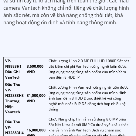
và sự tin cậy từ khách hàng trên toàn thế giới. Các mẫu
camera Vantech không chỉ nổi tiếng về chất lượng hình
ảnh sắc nét, mà còn về khả năng chống thời tiết, khả
năng hoạt động ổn định và tính năng thông minh.
VP-
Chất Lượng Hình 2.0 MP FULL HD 1080P Sắt nét
N8883H1
3,600,000
tiết kiệm chi phí VanTech công nghệ luôn được
Đầu Ghi
VNĐ
ứng dụng trong từng sản phẩm của mình Xem
VanTech
ban đêm 8 HDD IP
Đầu Thu
Chất Lượng Hình VanTech công nghệ luôn được
VP-
ứng dụng trong từng sản phẩm của mình Hình
N32883H8
31,000,000
ảnh ban đêm 8 HDD Được thiết kế với công
Thương
VNĐ
nghệ mới nhất là IP Dễ dàng tích hợp nhiều hệ
Hiện
thống
Vantech
Chức Năng chip hình ảnh sử dụng 8.0 MP Siêu
Đầu Thu
Sắt Nét Ultra 4k với 8MP Co dự án yêu cầu khắc
VP-
16,000,000
khe về hình ảnh VanTech Dịch vụ chăm sóc
N32883H4
VNĐ
khách hàng tốt sản phẩm có giá phù hợp Hình