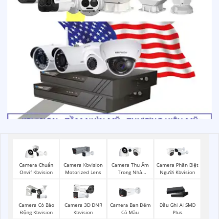
Camera Chuẩn
Camera Kbvision
Camera Thu Âm
Camera Phân Biệt
Onvif Kbvision
Motorized Lens
Trong Nhà
Người Kbvision
Kbvision
Camera Có Báo
Camera 3D DNR
Camera Ban Đêm
Đầu Ghi AI SMD
Động Kbvision
Kbvision
Có Màu
Plus