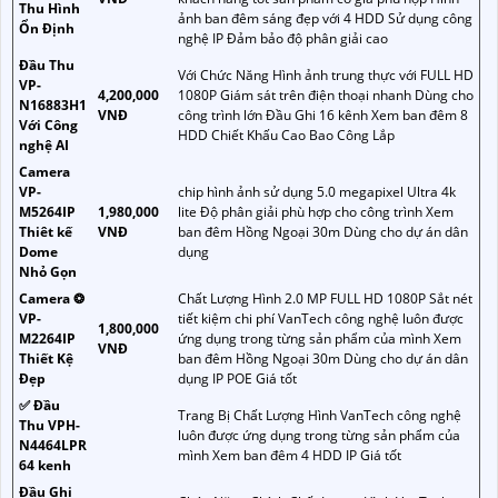
Thu Hình
ảnh ban đêm sáng đẹp với 4 HDD Sử dụng công
Ổn Định
nghệ IP Đảm bảo độ phân giải cao
Đầu Thu
Với Chức Năng Hình ảnh trung thực với FULL HD
VP-
4,200,000
1080P Giám sát trên điện thoại nhanh Dùng cho
N16883H1
VNĐ
công trình lớn Đầu Ghi 16 kênh Xem ban đêm 8
Với Công
HDD Chiết Khấu Cao Bao Công Lắp
nghệ AI
Camera
VP-
chip hình ảnh sử dụng 5.0 megapixel Ultra 4k
M5264IP
1,980,000
lite Độ phân giải phù hợp cho công trình Xem
Thiêt kế
VNĐ
ban đêm Hồng Ngoại 30m Dùng cho dự án dân
Dome
dụng
Nhỏ Gọn
Camera ❂
Chất Lượng Hình 2.0 MP FULL HD 1080P Sắt nét
VP-
tiết kiệm chi phí VanTech công nghệ luôn được
1,800,000
M2264IP
ứng dụng trong từng sản phẩm của mình Xem
VNĐ
Thiết Kệ
ban đêm Hồng Ngoại 30m Dùng cho dự án dân
Đẹp
dụng IP POE Giá tốt
✅ Đầu
Trang Bị Chất Lượng Hình VanTech công nghệ
Thu VPH-
luôn được ứng dụng trong từng sản phẩm của
N4464LPR
mình Xem ban đêm 4 HDD IP Giá tốt
64 kenh
Đầu Ghi