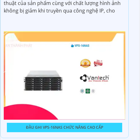
thuật của sản phẩm cùng với chất lượng hình ảnh
không bị giảm khi truyền qua công nghệ IP, cho
Đầu ghi IP VP-N8883H2 là một sản phẩm chất
ĐẦU GHI VPS-16NAS CHỨC NĂNG CAO CẤP
lượng cao trong lĩnh vực giám sát an ninh. Với khả
năng hỗ trợ 16 kênh ghi hình đồng thời, đầu ghi này