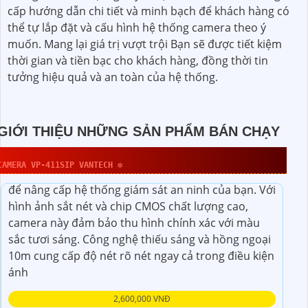
cấp hướng dẫn chi tiết và minh bạch để khách hàng có
thể tự lắp đặt và cấu hình hệ thống camera theo ý
muốn. Mang lại giá trị vượt trội Bạn sẽ được tiết kiệm
thời gian và tiền bạc cho khách hàng, đồng thời tin
tưởng hiệu quả và an toàn của hệ thống.
GIỚI THIỆU NHỮNG SẢN PHẨM BÁN CHẠY
CAMERA VP-411SIP VANTECH ❇
Camera IP POE VP-411SIP là một lựa chọn tuyệt vời
để nâng cấp hệ thống giám sát an ninh của bạn. Với
hình ảnh sắt nét và chip CMOS chất lượng cao,
camera này đảm bảo thu hình chính xác với màu
sắc tươi sáng. Công nghệ thiếu sáng và hồng ngoại
10m cung cấp độ nét rõ nét ngay cả trong điều kiện
ánh
2,600,000 VNĐ