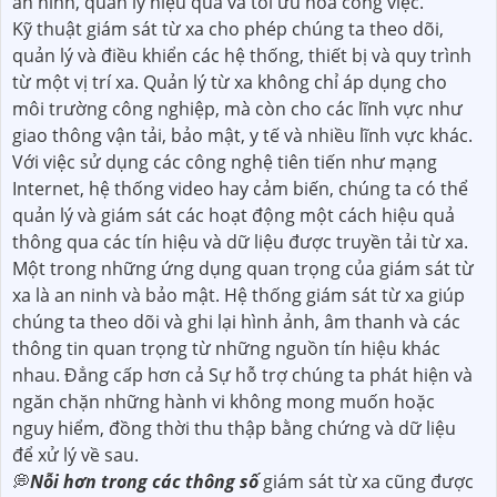
an ninh, quản lý hiệu quả và tối ưu hoá công việc.
Kỹ thuật giám sát từ xa cho phép chúng ta theo dõi,
quản lý và điều khiển các hệ thống, thiết bị và quy trình
từ một vị trí xa. Quản lý từ xa không chỉ áp dụng cho
môi trường công nghiệp, mà còn cho các lĩnh vực như
giao thông vận tải, bảo mật, y tế và nhiều lĩnh vực khác.
Với việc sử dụng các công nghệ tiên tiến như mạng
Internet, hệ thống video hay cảm biến, chúng ta có thể
quản lý và giám sát các hoạt động một cách hiệu quả
thông qua các tín hiệu và dữ liệu được truyền tải từ xa.
Một trong những ứng dụng quan trọng của giám sát từ
xa là an ninh và bảo mật. Hệ thống giám sát từ xa giúp
chúng ta theo dõi và ghi lại hình ảnh, âm thanh và các
thông tin quan trọng từ những nguồn tín hiệu khác
nhau. Đẳng cấp hơn cả Sự hỗ trợ chúng ta phát hiện và
ngăn chặn những hành vi không mong muốn hoặc
nguy hiểm, đồng thời thu thập bằng chứng và dữ liệu
để xử lý về sau.
💭
Nỗi hơn trong các thông số
giám sát từ xa cũng được