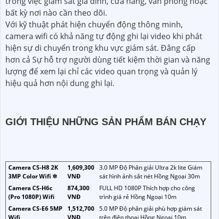
trong việc giám sát gia đình, cửa hàng, văn phòng hoặc
bất kỳ nơi nào cần theo dõi.
Với kỹ thuật phát hiện chuyển động thông minh,
camera wifi có khả năng tự động ghi lại video khi phát
hiện sự di chuyển trong khu vực giám sát. Đẳng cấp
hơn cả Sự hỗ trợ người dùng tiết kiệm thời gian và năng
lượng để xem lại chỉ các video quan trọng và quản lý
hiệu quả hơn nội dung ghi lại.
GIỚI THIỆU NHỮNG SẢN PHẨM BÁN CHẠY
Camera CS-H8 2K
1,609,300
3.0 MP Độ Phân giải Ultra 2k lite Giám
3MP Color Wifi ✲
VNĐ
sát hình ảnh sắt nét Hồng Ngoại 30m
Camera CS-H6c
874,300
FULL HD 1080P Thích hợp cho công
(Pro 1080P) Wifi
VNĐ
trình giá rẻ Hồng Ngoại 10m
Camera CS-E6 5MP
1,512,700
5.0 MP Độ phân giải phù hợp giám sát
Wifi
VNĐ
trên điện thoại Hồng Ngoại 10m