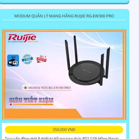
MODUM QUẢN LÝ MẠNG HÃNG RUIJIE RG-EW300 PRO
350,000 VNĐ
Truy cấp đồng thời 8 thiết bị Hỗ trợ giao thức 802.11N Hồng Ngoại