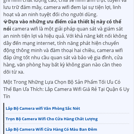
ghi hình chất lượng cao, chia sẻ hình ảnh trực tuyến và
lưu trữ đám mây, camera wifi đem lại sự tiện lợi, linh
hoạt và an ninh tuyệt đối cho người dùng.
💎
Dựa vào những ưu điểm của thiết bị này có thể
nói
camera wifi là một giải pháp quan sát và giám sát
an ninh tiện lợi và hiệu quả. Với khả năng kết nối không
dây đến mạng internet, tính năng phát hiện chuyển
động thông minh và đàm thoại hai chiều, camera wifi
đáp ứng tốt nhu cầu quan sát và bảo vệ gia đình, cửa
hàng, văn phòng hay bất kỳ không gian nào cần theo
dõi từ xa.
Một Trong Những Lựa Chọn Bộ Sản Phẩm Tối Ưu Có
Thể Bạn Ưa Thích: Lắp Camera Wifi Giá Rẻ Tại Quận 6 Uy
Tín
Lắp Bộ Camera wifi Văn Phòng Sắc Nét
Trọn Bộ Camera Wifi Cho Cửa Hàng Chất Lượng
Lắp Bộ Camera Wifi Cửa Hàng Có Màu Ban Đêm