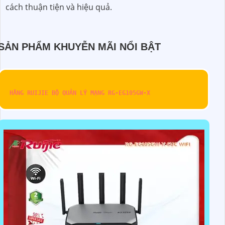
cách thuận tiện và hiệu quả.
SẢN PHẨM KHUYỄN MÃI NỔI BẬT
HÃNG RUIJIE BỘ QUẢN LÝ MẠNG RG-EG105GW-X