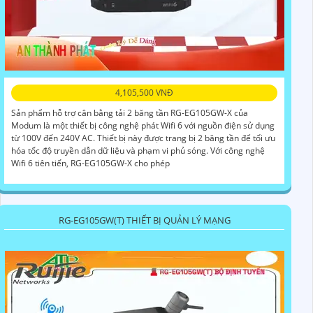
4,105,500 VNĐ
Sản phẩm hỗ trợ cân bằng tải 2 băng tần RG-EG105GW-X của
Modum là một thiết bị công nghệ phát Wifi 6 với nguồn điện sử dụng
từ 100V đến 240V AC. Thiết bị này được trang bị 2 băng tần để tối ưu
hóa tốc độ truyền dẫn dữ liệu và phạm vi phủ sóng. Với công nghệ
Wifi 6 tiên tiến, RG-EG105GW-X cho phép
RG-EG105GW(T) THIẾT BỊ QUẢN LÝ MẠNG