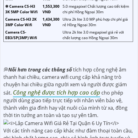
❇ Camera CS-H3
1,553,300
5.0 megapixel Chất lượng cao tiết kiệm
3K 5MP Color Wifi
VNĐ
chi phí Hồng Ngoại 30m
Camera CS-H3 2K
1,434,300
Ultra 2k lite 3.0 MP phù hợp chi phí giá
3MP Color Wifi
VNĐ
rẻ Hồng Ngoại 30m
Camera CS-
Ultra 2k lite 3.0 megapixel giá rẻ với
EB3/SP(3MP) Wifi
chất lượng cao Hồng Ngoại 30m
💭
Nỗi hơn trong các thông số
tích hợp công nghệ âm
thanh hai chiều, camera wifi cung cấp khả năng trò
chuyện hai chiều giữa người xem và người được giám
Công nghệ được tích hợp cao cấp
sát.
cho phép
người dùng giao tiếp trực tiếp với nhân viên bảo vệ,
thành viên gia đình hay vật nuôi của mình từ xa, đồng
thời tin tưởng an toàn và tạo sự yên tâm.
Với các tính năng cao cấp khác như đàm thoại toàn cầu,