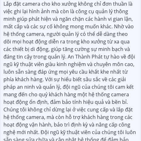
Lắp đặt camera cho kho xưởng không chỉ đơn thuần là
việc ghi lại hình ảnh mà còn là công cụ quản lý thông
minh giúp phát hiện và ngăn chặn các hành vi gian lận,
mất cắp và các sự cố không mong muốn khác. Nhờ vào
hệ thống camera, người quản lý có thể dễ dàng theo
dõi mọi hoạt động diễn ra trong kho xưởng từ xa qua
các thiết bị di động, giúp tăng cường sự minh bạch và
đáng tin cậy trong quản lý. An Thành Phát tự hào về đội
ngũ kỹ thuật viên giàu kinh nghiệm và chuyên môn cao,
luôn sẵn sàng đáp ứng mọi yêu cầu khắt khe nhất từ
phía khách hàng. Với sự hiểu biết sâu sắc về các giải
pháp an ninh và quản lý, đội ngũ của chúng tôi cam kết
mang đến cho quý khách hàng một hệ thống camera
hoạt động ổn định, đảm bảo tính hiệu quả và bền bỉ.
Chúng tôi không chỉ dừng lại ở việc cung cấp và lắp đặt
hệ thống camera, mà còn hỗ trợ khách hàng trong các
hoạt động vận hành, bảo trì định kỳ và nâng cấp công
nghệ mới nhất. Đội ngũ kỹ thuật viên của chúng tôi luôn
sẵn sàng sửa chữa và cập nhật hệ thống để đảm bảo