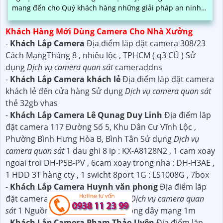
mang đến cho Quý khách hàng những giải pháp an ninh
hiệu quả
Khách Hàng Mới Dùng Camera Cho Nhà Xưởng
-
Khách Lắp Camera
Địa điểm lăp đặt camera 308/23
Cách MạngTháng 8 , nhiêu lộc , TPHCM ( q3 CŨ ) Sử
dụng
Dịch vụ camera quan sát
cameraddns
-
Khách Lắp Camera khách lẻ
Địa điểm lăp đặt camera
khách lẻ đến cửa hàng Sử dụng
Dịch vụ camera quan sát
thẻ 32gb vhas
-
Khách Lắp Camera Lê Qunag Duy Linh
Địa điểm lăp
đặt camera 117 Đường Số 5, Khu Dân Cư Vĩnh Lộc ,
Phường Bình Hưng Hòa B, Bình Tân Sử dụng
Dịch vụ
camera quan sát
1 dau ghi 8 ip : KX-A8128N2 , 1 cam xoay
ngoai troi DH-P5B-PV , 6cam xoay trong nha : DH-H3AE ,
1 HDD 3T hàng cty , 1 swicht 8port 1G : LS1008G , 7box
-
Khách Lắp Camera Huynh văn phong
Địa điểm lăp
đặt camera 0000000000 Sử dụng
Dịch vụ camera quan
sát
1 Nguồn 12v-2A BH-3 tháng ,cộng dây mạng 1m
-
Khách Lắp Camera Phạm Thảo Uyên
Địa điểm lăp