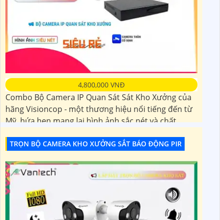
4,800,000 VNĐ
Combo Bộ Camera IP Quan Sát Sát Kho Xưởng của
hãng Visioncop - một thương hiệu nổi tiếng đến từ
Mỹ, hứa hẹn mang lại hình ảnh sắc nét và chất
lượng vượt trội. Sản phẩm được trang bị các chức
năng ưu việt, giúp quản lý và giám sát kho xưởng
TRỌN BỘ CAMERA KHO XƯỞNG SẮT BÁO ĐỘNG PIR
một cách hiệu quả. Đặc biệt, camera này còn có
tính năng