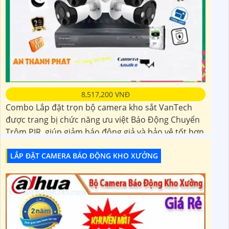
8,517,200 VNĐ
Combo Lắp đặt trọn bộ camera kho sắt VanTech
được trang bị chức năng ưu việt Báo Động Chuyển
Trộm PIR, giúp giảm báo động giả và bảo vệ tốt hơn
cho kho sắt của bạn. Sản phẩm chất lượng, 🔄 Đảm
bảo sự an toàn và tin cậy. Việc cài đặt và sử dụng dễ
LẮP ĐẶT CAMERA BÁO ĐỘNG KHO XƯỞNG
dàng, người dùng có thể xem hình ảnh từ camera