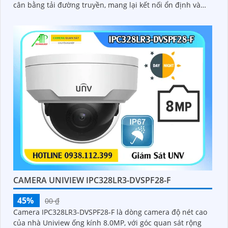
cân bằng tải đường truyền, mang lại kết nối ổn định và
mượt mà cho doanh nghiệp, văn phòng, quán cà phê
hoặc hệ thống mạng vừa và nhỏ
CAMERA UNIVIEW IPC328LR3-DVSPF28-F
45%
00 ₫
Camera IPC328LR3-DVSPF28-F là dòng camera độ nét cao
của nhà Uniview ống kính 8.0MP, với góc quan sát rộng