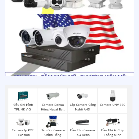
Đầu Ghi Hình
Lắp Camera Công
Camera UNV 360
Camera Dahua
TPLINK VIGI
Nghệ AHD
Hồng Ngoại Ban
Đêm
Camera Ip POE
Đầu Ghi Camera
Đầu Thu Camera
Đầu Ghi AI Chip
Hikvision
Chính Hãng
Ip 4 Kênh
Thông Minh