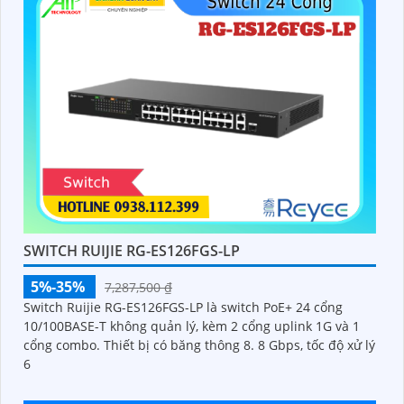
SWITCH RUIJIE RG-ES126FGS-LP
5%-35%
7,287,500 ₫
Switch Ruijie RG-ES126FGS-LP là switch PoE+ 24 cổng
10/100BASE-T không quản lý, kèm 2 cổng uplink 1G và 1
cổng combo. Thiết bị có băng thông 8. 8 Gbps, tốc độ xử lý
6