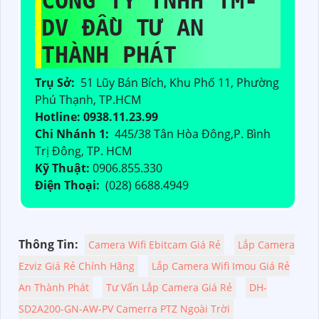
CÔNG TY TNHH TM-
DV ĐẦU TƯ AN
THÀNH PHÁT
Trụ Sở:
51 Lũy Bán Bích, Khu Phố 11, Phường
Phú Thạnh, TP.HCM
Hotline: 0938.11.23.99
Chi Nhánh 1:
445/38 Tân Hòa Đông,P. Bình
Trị Đông, TP. HCM
Kỹ Thuật:
0906.855.330
Điện Thoại:
(028) 6688.4949
Thông Tin:
Camera Wifi Ebitcam Giá Rẻ
Lắp Camera
Ezviz Giá Rẻ Chính Hãng
Lắp Camera Wifi Imou Giá Rẻ
An Thành Phát
Tư Vấn Lắp Camera Giá Rẻ
DH-
SD2A200-GN-AW-PV Camerra PTZ Ngoài Trời