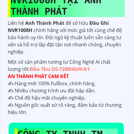
NVR1008H TẠI ANH
THÀNH PHÁT
Liên hệ
Anh Thành Phát
để sở hữu
Đầu Ghi
NVR1008H
chính hãng với mức giá tốt cùng chế độ
bảo hành uy tín. Đội ngũ kỹ thuật luôn sẵn sàng tư
vấn và hỗ trợ lắp đặt tận nơi nhanh chóng, chuyên
nghiệp.
Một số sản phẩm tương tự Công Nghệ AI chất
lượng tốt:
Đầu Thu DS-7208HGHI-K1
AN THÀNH PHÁT CAM KẾT
✍️ Hàng mới 100% Fullbox, chính hãng.
✍️ Nhiều chương trình ưu đãi hấp dẫn.
✍️ Chế độ hậu mãi chuyên nghiệp.
✍️ Nguồn gốc xuất xứ rõ ràng, đảm bảo từ thương
hiệu lớn.