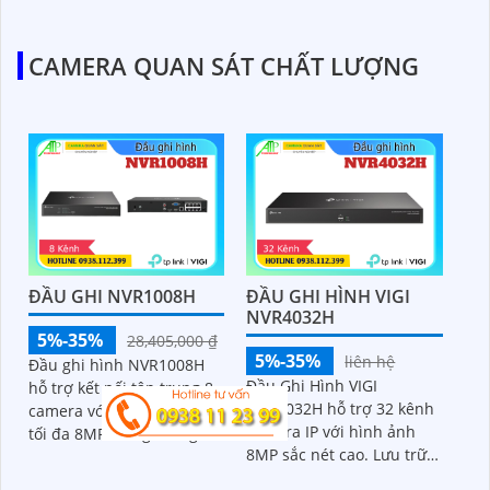
CAMERA QUAN SÁT CHẤT LƯỢNG
ĐẦU GHI NVR1008H
ĐẦU GHI HÌNH VIGI
NVR4032H
5%-35%
28,405,000 ₫
5%-35%
liên hệ
Đầu ghi hình NVR1008H
Đầu Ghi Hình VIGI
hỗ trợ kết nối tập trung 8
NVR4032H hỗ trợ 32 kênh
camera với độ phân giải
camera IP với hình ảnh
tối đa 8MP, băng thông
8MP sắc nét cao. Lưu trữ
đầu vào 80Mbps cho khả
lớn 40TB từ 4 ổ cứng lưu
năng giám sát mượt mà.