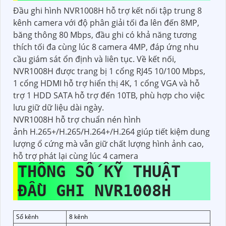
Đầu ghi hình NVR1008H hỗ trợ kết nối tập trung 8
kênh camera với độ phân giải tối đa lên đến 8MP,
băng thông 80 Mbps, đầu ghi có khả năng tương
thích tối đa cùng lúc 8 camera 4MP, đáp ứng nhu
cầu giám sát ổn định và liên tục. Về kết nối,
NVR1008H được trang bị 1 cổng RJ45 10/100 Mbps,
1 cổng HDMI hỗ trợ hiển thị 4K, 1 cổng VGA và hỗ
trợ 1 HDD SATA hỗ trợ đến 10TB, phù hợp cho việc
lưu giữ dữ liệu dài ngày.
NVR1008H hỗ trợ chuẩn nén hình
ảnh H.265+/H.265/H.264+/H.264 giúp tiết kiệm dung
lượng ổ cứng mà vẫn giữ chất lượng hình ảnh cao,
hỗ trợ phát lại cùng lúc 4 camera
THÔNG SỐ KỸ THUẬT
ĐẦU GHI NVR1008H
Số kênh
8 kênh