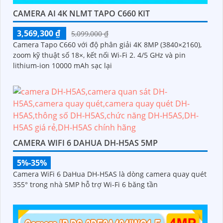
CAMERA AI 4K NLMT TAPO C660 KIT
3,569,300 ₫
5,099,000 ₫
Camera Tapo C660 với độ phân giải 4K 8MP (3840×2160),
zoom kỹ thuật số 18×, kết nối Wi-Fi 2. 4/5 GHz và pin
lithium-ion 10000 mAh sạc lại
CAMERA WIFI 6 DAHUA DH-H5AS 5MP
5%-35%
Camera WiFi 6 DaHua DH-H5AS là dòng camera quay quét
355° trong nhà 5MP hỗ trợ Wi-Fi 6 băng tần