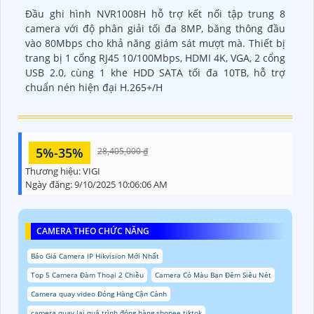
Đầu ghi hình NVR1008H hỗ trợ kết nối tập trung 8
camera với độ phân giải tối đa 8MP, băng thông đầu
vào 80Mbps cho khả năng giám sát mượt mà. Thiết bị
trang bị 1 cổng RJ45 10/100Mbps, HDMI 4K, VGA, 2 cổng
USB 2.0, cùng 1 khe HDD SATA tối đa 10TB, hỗ trợ
chuẩn nén hiện đại H.265+/H
5%-35%
28,405,000 ₫
Thương hiệu:
VIGI
Ngày đăng:
9/10/2025 10:06:06 AM
CAMERA THEO CHỨC NĂNG
Báo Giá Camera IP Hikvision Mới Nhất
Top 5 Camera Đàm Thoại 2 Chiều
Camera Có Màu Ban Đêm Siêu Nét
Camera quay video Đóng Hàng Cận Cảnh
camera quay lại quá trình đóng hàng shopee tiktok