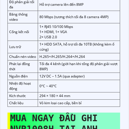
Độ phân giải tối
Hỗ trợ camera lên đến 8MP
đa
Băng thông
80 Mbps (tương thích tối đa 8 camera 4MP)
video
1× RJ45 10/100 Mbps
Cổng kết nối
1× HDMI, 1× VGA
2× USB 2.0
1× HDD SATA, hỗ trợ tối đa 10TB (không kèm ổ
Lưu trữ
cứng)
Chuẩn nén video
H.265+/H.265/H.264+/H.264
Phát lại đồng
Tối đa 4 kênh (giới hạn khi tổng độ phân giải vượt
thời
8MP)
Nguồn điện
12V DC – 1.5A (qua adapter)
Nhiệt độ hoạt
0°C ~ 40°C
động
Kích thước
294 × 180 × 44 mm
Chất liệu
Vỏ kim loại cao cấp, bền bỉ
MUA NGAY ĐẦU GHI