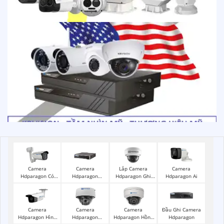
Lắp Camera
Camera
Camera
Camera
Hdparagon Ghi
Hdparagon Có
Hdparagon
Hdparagon Ai
Âm
Màu Ban Đêm
Starlight
Camera
Camera
Camera
Đầu Ghi Camera
Hdparagon Hình
Hdparagon
Hdparagon Hồng
Hdparagon