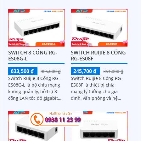
SWITCH 8 CỔNG RG-
SWITCH RUIJIE 8 CỔNG
ES08G-L
RG-ES08F
633,500 ₫
245,700 ₫
905,000 ₫
351,000 ₫
Switch Ruijie 8 Cổng RG-
Switch Ruijie 8 Cổng RG-
ES08G-L là bộ chia mạng
ES08F là thiết bị chia
không quản lý, hỗ trợ 8
mạng lý tưởng cho gia
cổng LAN tốc độ gigabit
đình, văn phòng và hệ
10/100/1000 Mbps. Với
thống camera giám sát.
thiết kế nhỏ gọn, hiệu suất
Với 8 cổng LAN tốc độ
ổn định, khả năng chống
10/100/1000Mbps, thiết kế
sét 4kV và bảo hành chính
nhỏ gọn, vỏ nhựa bền
hãng lên đến 36 tháng,
chắc, giúp truyền dữ liệu
đây là giải pháp lý tưởng
ổn định, hỗ trợ auto