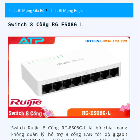
Ảnh 4K
Starlight
Ngoại
Thiết Bị Mạng Giá Rẻ
Thiết Bị Mạng Ruijie
Switch 8 Cổng RG-ES08G-L
Switch Ruijie 8 Cổng RG-ES08G-L là bộ chia mạng
không quản lý, hỗ trợ 8 cổng LAN tốc độ gigabit