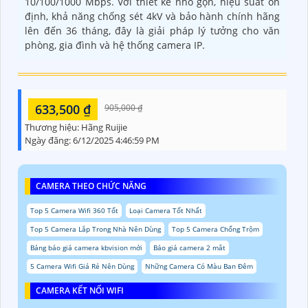
10/100/1000 Mbps. Với thiết kế nhỏ gọn, hiệu suất ổn
định, khả năng chống sét 4kV và bảo hành chính hãng
lên đến 36 tháng, đây là giải pháp lý tưởng cho văn
phòng, gia đình và hệ thống camera IP.
633,500 ₫
905,000 ₫
Thương hiệu:
Hãng Ruijie
Ngày đăng:
6/12/2025 4:46:59 PM
CAMERA THEO CHỨC NĂNG
Top 5 Camera Wifi 360 Tốt
Loại Camera Tốt Nhất
Top 5 Camera Lắp Trong Nhà Nên Dùng
Top 5 Camera Chống Trộm
Bảng báo giá camera kbvision mới
Báo giá camera 2 mắt
5 Camera Wifi Giá Rẻ Nên Dùng
Những Camera Có Màu Ban Đêm
CAMERA KẾT NỐI WIFI