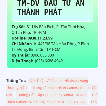
TM-DV ĐẦU TƯ AN
THÀNH PHÁT
Trụ Sở:
51 Lũy Bán Bích, P. Tân Thới Hòa,
Q.Tân Phú, TP.HCM
Hotline: 0938.11.23.99
Chi Nhánh 1:
445/38 Tân Hòa Đông,P Bình
Trị Đông, Bình Tân, TP HCM
Kỹ Thuật:
0906.855.330
Điện Thoại:
(028) 6688.4949
Thông Tin:
Giới Thiệu Về Camera Hikvision Hàng
Thương Hiệu
Trung Tâm Bảo Hành Camera Dahua Tận
Nơi
Hướng Dẫn Lắp Đặt Camera Dahua Tại Nhà
Giới
Thiệu Camera Wifi Dùng Pin 2K IMOU IPC-B32P-V2
Lắp