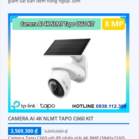
giám sát ban đêm hồng ngoại 30m
CAMERA AI 4K NLMT TAPO C660 KIT
3,569,300 ₫
5,099,000 ₫
Camera Tapo C660 với độ phân giải 4K 8MP (3840×2160),