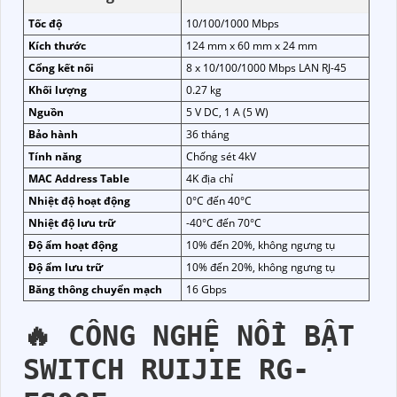
Tốc độ
10/100/1000 Mbps
Kích thước
124 mm x 60 mm x 24 mm
Cổng kết nối
8 x 10/100/1000 Mbps LAN RJ-45
Khối lượng
0.27 kg
Nguồn
5 V DC, 1 A (5 W)
Bảo hành
36 tháng
Tính năng
Chống sét 4kV
MAC Address Table
4K địa chỉ
Nhiệt độ hoạt động
0°C đến 40°C
Nhiệt độ lưu trữ
-40°C đến 70°C
Độ ẩm hoạt động
10% đến 20%, không ngưng tụ
Độ ẩm lưu trữ
10% đến 20%, không ngưng tụ
Băng thông chuyển mạch
16 Gbps
🔥 CÔNG NGHỆ NỔI BẬT
SWITCH RUIJIE RG-