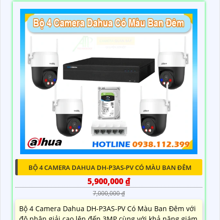
BỘ 4 CAMERA DAHUA DH-P3AS-PV CÓ MÀU BAN ĐÊM
5,900,000 ₫
7,000,000 ₫
Bộ 4 Camera Dahua DH-P3AS-PV Có Màu Ban Đêm với
độ phân giải cao lên đến 3MP cùng với khả năng giám