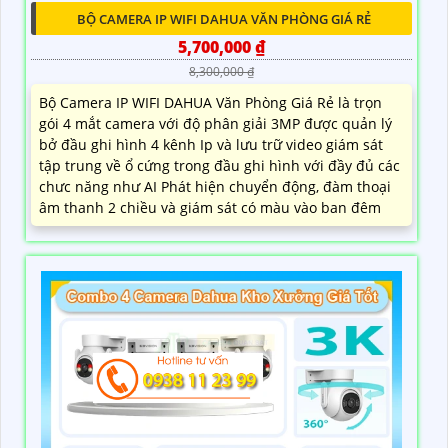
BỘ CAMERA IP WIFI DAHUA VĂN PHÒNG GIÁ RẺ
5,700,000 ₫
8,300,000 ₫
Bộ Camera IP WIFI DAHUA Văn Phòng Giá Rẻ là trọn
gói 4 mắt camera với độ phân giải 3MP được quản lý
bở đầu ghi hình 4 kênh Ip và lưu trữ video giám sát
tập trung về ổ cứng trong đầu ghi hình với đầy đủ các
chưc năng như AI Phát hiện chuyển động, đàm thoại
âm thanh 2 chiều và giám sát có màu vào ban đêm