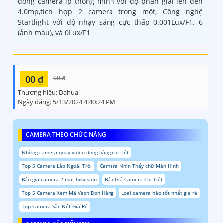
dòng camera ip thông minh với độ phân giải lên đến
4.0mp,tích hợp 2 camera trong một, Công nghệ
Startlight với độ nhạy sáng cực thấp 0.001Lux/F1. 6
(ảnh màu), và 0Lux/F1
00 ₫
00 ₫
Thương hiệu:
Dahua
Ngày đăng:
5/13/2024 4:40:24 PM
CAMERA THEO CHỨC NĂNG
Những camera quay video đóng hàng chi tiết
Top 5 Camera Lắp Ngoài Trời
Camera Nhìn Thấy chữ Màn Hình
Báo giá camera 2 mắt hikvision
Báo Giá Camera Chi Tiết
Top 5 Camera Xem Mã Vạch Đơn Hàng
Loại camera nào tốt nhất giá rẻ
Top Camera Sắc Nét Giá Rẻ