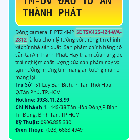
TM-DV ĐẦU TƯ AN
THÀNH PHÁT
Dòng camera IP PTZ 4MP
SDT5X425-4Z4-WA-
2812
là lựa chọn lý tưởng với thông tin chính
xác từ nhà sản xuất. Sản phẩm chính hãng có
sẵn tại An Thành Phát. Hãy thăm cửa hàng để
trải nghiệm chất lượng của sản phẩm này và
tận hưởng những tính năng ấn tượng mà nó
mang lại.
Trụ Sở:
51 Lũy Bán Bích, P. Tân Thới Hòa,
Q.Tân Phú, TP.HCM
Hotline: 0938.11.23.99
Chi Nhánh 1:
445/38 Tân Hòa Đông,P Bình
Trị Đông, Bình Tân, TP HCM
Kỹ Thuật:
0906.855.330
Điện Thoại:
(028) 6688.4949