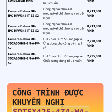
SD49225GB-HNR
VNĐ
tiêu chuẩn
Hồng Ngoại 60m 4.0
Camera Dahua DH-
8,213,000
megapixel chất lượng cao tiết
IPC-HFW3441T-ZS-S2
VNĐ
kiệm
Hồng Ngoại 60m 4.0
Camera Dahua DH-
8,213,000
megapixel chất lượng cao tiết
IPC-HFW3441T-ZS-S2
VNĐ
kiệm
Camera Dahua DH-
Full Color 30m 5.0 megapixel
2,720,000
SD2A500HB-GN-A-PV-
Ứng dụng cho công trình giá
VNĐ
S2
rẻ
Camera Dahua DH-
Full Color 30m 2.0 megapixel
2,295,000
SD2A200HB-GN-A-PV-
Chất lượng đúng tiêu chuẩn
VNĐ
S2
CÔNG TRÌNH ĐƯỢC
KHUYẾN NGHỊ
SDT5X425-4Z4-WA-