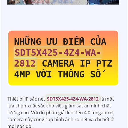
NHỮNG ƯU ĐIỂM CỦA
SDT5X425-4Z4-WA-
2812
CAMERA IP PTZ
4MP VỚI THÔNG SỐ
Thiết bị IP sắc nét
SDT5X425-4Z4-WA-2812
là một
lựa chọn xuất sắc cho việc giám sát an ninh chất
lượng cao. Với độ phân giải lên đến 4.0 megapixel,
camera này cung cấp hình ảnh rõ nét và chi tiết ở
mọi góc độ.