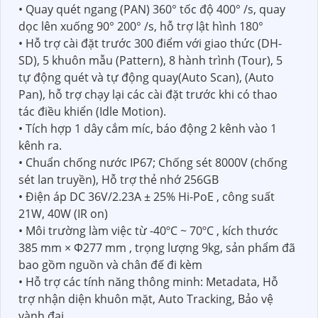
• Quay quét ngang (PAN) 360° tốc độ 400° /s, quay
dọc lên xuống 90° 200° /s, hỗ trợ lật hình 180°
• Hỗ trợ cài đặt trước 300 điểm với giao thức (DH-
SD), 5 khuôn mẫu (Pattern), 8 hành trình (Tour), 5
tự động quét và tự động quay(Auto Scan), (Auto
Pan), hỗ trợ chạy lại các cài đặt trước khi có thao
tác điều khiển (Idle Motion).
• Tích hợp 1 dây cắm míc, báo động 2 kênh vào 1
kênh ra.
• Chuẩn chống nước IP67; Chống sét 8000V (chống
sét lan truyền), Hỗ trợ thẻ nhớ 256GB
• Điện áp DC 36V/2.23A ± 25% Hi-PoE , công suất
21W, 40W (IR on)
• Môi trường làm việc từ -40ºC ~ 70ºC , kích thước
385 mm × Φ277 mm , trọng lượng 9kg, sản phẩm đã
bao gồm nguồn và chân đế đi kèm
• Hỗ trợ các tính năng thông minh: Metadata, Hỗ
trợ nhận diện khuôn mặt, Auto Tracking, Bảo vệ
vành đai...