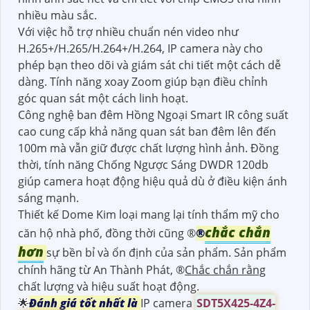
nhiều màu sắc.
Với việc hỗ trợ nhiều chuẩn nén video như
H.265+/H.265/H.264+/H.264, IP camera này cho
phép bạn theo dõi và giám sát chi tiết một cách dễ
dàng. Tính năng xoay Zoom giúp bạn điều chỉnh
góc quan sát một cách linh hoạt.
Công nghệ ban đêm Hồng Ngoại Smart IR công suất
cao cung cấp khả năng quan sát ban đêm lên đến
100m mà vẫn giữ được chất lượng hình ảnh. Đồng
thời, tính năng Chống Ngược Sáng DWDR 120db
giúp camera hoạt động hiệu quả dù ở điều kiện ánh
sáng mạnh.
Thiết kế Dome Kim loại mang lại tính thẩm mỹ cho
chắc chắn
căn hộ nhà phố, đồng thời cũng ®️
®️
hơn
sự bền bỉ và ổn định của sản phẩm. Sản phẩm
chính hãng từ An Thành Phát, ®️
Chắc chắn rằng
chất lượng và hiệu suất hoạt động.
🌟
Đánh giá tốt nhất là
IP camera
SDT5X425-4Z4-