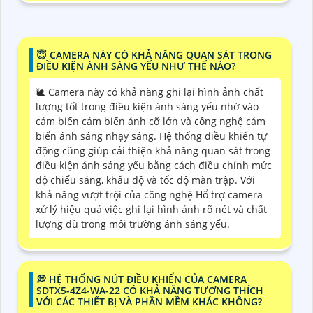
😇 CAMERA NÀY CÓ KHẢ NĂNG QUAN SÁT TRONG
ĐIỀU KIỆN ÁNH SÁNG YẾU NHƯ THẾ NÀO?
🐌 Camera này có khả năng ghi lại hình ảnh chất
lượng tốt trong điều kiện ánh sáng yếu nhờ vào
cảm biến cảm biến ảnh cỡ lớn và công nghệ cảm
biến ánh sáng nhạy sáng. Hệ thống điều khiển tự
động cũng giúp cải thiện khả năng quan sát trong
điều kiện ánh sáng yếu bằng cách điều chỉnh mức
độ chiếu sáng, khẩu độ và tốc độ màn trập. Với
khả năng vượt trội của công nghệ Hổ trợ camera
xử lý hiệu quả việc ghi lại hình ảnh rõ nét và chất
lượng dù trong môi trường ánh sáng yếu.
️💭 HỆ THỐNG NÚT ĐIỀU KHIỂN CỦA CAMERA
SDTX5-4Z4-WA-22 CÓ KHẢ NĂNG TƯƠNG THÍCH
VỚI CÁC THIẾT BỊ VÀ PHẦN MỀM KHÁC KHÔNG?