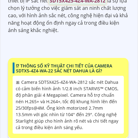
thiết bị IP sắc nét
SDT5X425-4Z4-WA-2812
là sự lựa
chọn lý tưởng cho việc giám sát an ninh chất lượng
cao, với hình ảnh sắc nét, công nghệ hiện đại và khả
năng hoạt động ổn định ngay cả trong điều kiện
ánh sáng khắc nghiệt.
⁉️ THÔNG SỐ KỸ THUẬT CHI TIẾT CỦA CAMERA
SDTX5-4Z4-WA-22 SẮC NÉT DAHUA LÀ GÌ?
🎀 Camera SDT5X425-4Z4-WA-2812 sắc nét Dahua
có cảm biến hình ảnh 1/2.8 inch STARVIS™ CMOS,
độ phân giải 4 Megapixel. Camera hỗ trợ chuẩn
nén H.265+ và H.264+, tốc độ khung hình lên đến
25/30fps@4M. Ống kính motorized 2.7mm
13.5mm với góc nhìn từ 104° đến 29°. Công nghệ
Starlight giúp cho hình ảnh rõ nét và chi tiết ngay
cả trong điều kiện ánh sáng yếu.