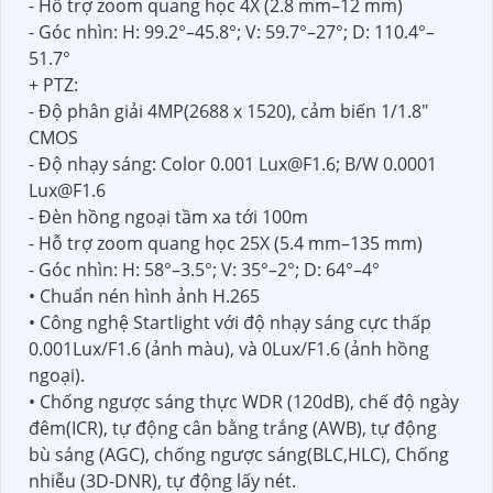
- Hỗ trợ zoom quang học 4X (2.8 mm–12 mm)
- Góc nhìn: H: 99.2°–45.8°; V: 59.7°–27°; D: 110.4°–
51.7°
+ PTZ:
- Độ phân giải 4MP(2688 x 1520), cảm biến 1/1.8"
CMOS
- Độ nhạy sáng: Color 0.001 Lux@F1.6; B/W 0.0001
Lux@F1.6
- Đèn hồng ngoại tầm xa tới 100m
- Hỗ trợ zoom quang học 25X (5.4 mm–135 mm)
- Góc nhìn: H: 58°–3.5°; V: 35°–2°; D: 64°–4°
• Chuẩn nén hình ảnh H.265
• Công nghệ Startlight với độ nhạy sáng cực thấp
0.001Lux/F1.6 (ảnh màu), và 0Lux/F1.6 (ảnh hồng
ngoại).
• Chống ngược sáng thực WDR (120dB), chế độ ngày
đêm(ICR), tự động cân bằng trắng (AWB), tự động
bù sáng (AGC), chống ngược sáng(BLC,HLC), Chống
nhiễu (3D-DNR), tự động lấy nét.