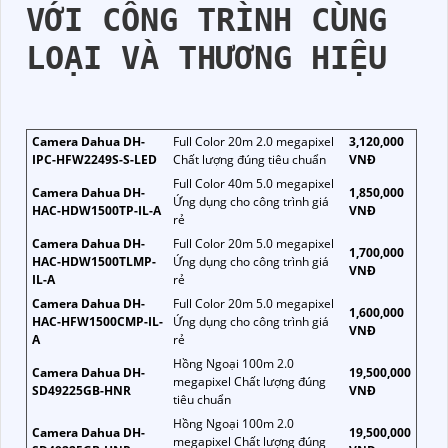
VỚI CÔNG TRÌNH CÙNG
LOẠI VÀ THƯƠNG HIỆU
Camera Dahua DH-
Full Color 20m 2.0 megapixel
3,120,000
IPC-HFW2249S-S-LED
Chất lượng đúng tiêu chuẩn
VNĐ
Full Color 40m 5.0 megapixel
Camera Dahua DH-
1,850,000
Ứng dụng cho công trình giá
HAC-HDW1500TP-IL-A
VNĐ
rẻ
Camera Dahua DH-
Full Color 20m 5.0 megapixel
1,700,000
HAC-HDW1500TLMP-
Ứng dụng cho công trình giá
VNĐ
IL-A
rẻ
Camera Dahua DH-
Full Color 20m 5.0 megapixel
1,600,000
HAC-HFW1500CMP-IL-
Ứng dụng cho công trình giá
VNĐ
A
rẻ
Hồng Ngoại 100m 2.0
Camera Dahua DH-
19,500,000
megapixel Chất lượng đúng
SD49225GB-HNR
VNĐ
tiêu chuẩn
Hồng Ngoại 100m 2.0
Camera Dahua DH-
19,500,000
megapixel Chất lượng đúng