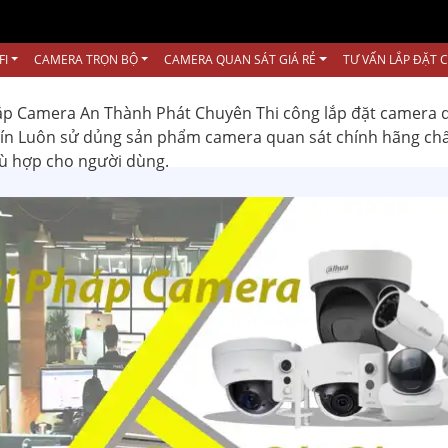
FI
CAMERA TRỌN BỘ
CAMERA QUAN SÁT GIÁ RẺ
TƯ VẤN LẮP ĐẶT 
ắp Camera An Thành Phát Chuyên Thi công lắp đặt camera 
 tín Luôn sử dủng sản phẩm camera quan sát chính hãng ch
hù hợp cho người dùng.