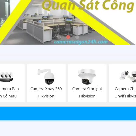
amera Ban
Camera Xoay 360
Camera Starlight
Camera Ch
m Có Màu
Hikvision
Hikvision
Onvif Hikvi