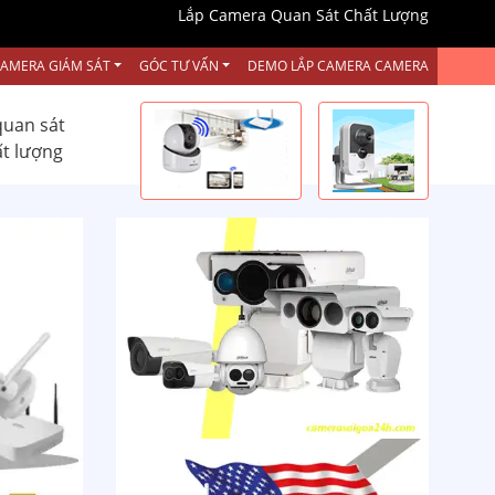
Lắp Camera Quan Sát Chất Lượng
CAMERA GIÁM SÁT
GÓC TƯ VẤN
DEMO LẮP CAMERA CAMERA
quan sát
ất lượng