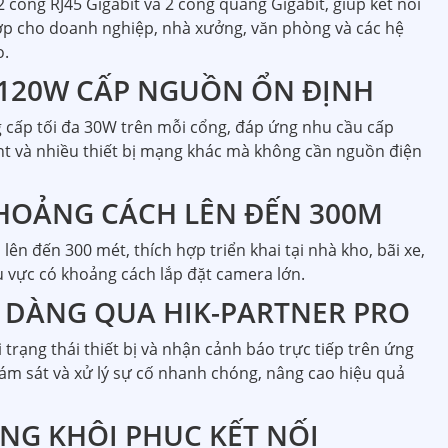
2 cổng RJ45 Gigabit và 2 cổng quang Gigabit, giúp kết nối
hợp cho doanh nghiệp, nhà xưởng, văn phòng và các hệ
o.
 120W CẤP NGUỒN ỔN ĐỊNH
 cấp tối đa 30W trên mỗi cổng, đáp ứng nhu cầu cấp
nt và nhiều thiết bị mạng khác mà không cần nguồn điện
HOẢNG CÁCH LÊN ĐẾN 300M
 lên đến 300 mét, thích hợp triển khai tại nhà kho, bãi xe,
 vực có khoảng cách lắp đặt camera lớn.
 DÀNG QUA HIK-PARTNER PRO
 trạng thái thiết bị và nhận cảnh báo trực tiếp trên ứng
iám sát và xử lý sự cố nhanh chóng, nâng cao hiệu quả
G KHÔI PHỤC KẾT NỐI