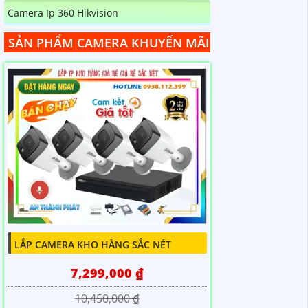
Camera Ip 360 Hikvision
SẢN PHẨM CAMERA KHUYẾN MÃI
LẮP CAMERA KHO HÀNG SẮC NÉT
7,299,000 ₫
10,450,000 ₫