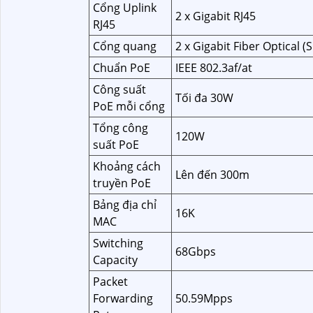
Cổng Uplink
2 x Gigabit RJ45
RJ45
Cổng quang
2 x Gigabit Fiber Optical (
Chuẩn PoE
IEEE 802.3af/at
Công suất
Tối đa 30W
PoE mỗi cổng
Tổng công
120W
suất PoE
Khoảng cách
Lên đến 300m
truyền PoE
Bảng địa chỉ
16K
MAC
Switching
68Gbps
Capacity
Packet
Forwarding
50.59Mpps