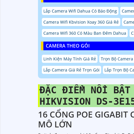
Lắp Camera Wifi Dahua Có Báo Động
Camer
Camera Wifi Kbvision Xoay 360 Giá Rẻ
Camer
Camera Wifi 360 Có Màu Ban Đêm Dahua
C
CAMERA THEO GÓI
Linh Kiện Máy Tính Giá Rẻ
Trọn Bộ Camera 
Lắp Camera Giá Rẻ Trọn Gói
Lắp Trọn Bộ Ca
ĐẶC ĐIỂM NỔI BẬT
HIKVISION DS-3E1
16 CỔNG POE GIGABIT
MÔ LỚN