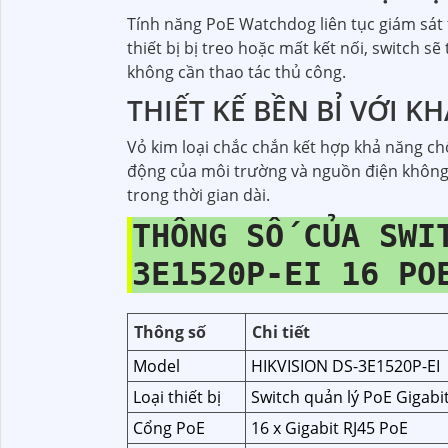
Tính năng PoE Watchdog liên tục giám sát 
thiết bị bị treo hoặc mất kết nối, switch 
không cần thao tác thủ công.
THIẾT KẾ BỀN BỈ VỚI 
Vỏ kim loại chắc chắn kết hợp khả năng chố
động của môi trường và nguồn điện không 
trong thời gian dài.
THÔNG SỐ CỦA SWI
3E1520P-EI 16 PO
Thông số
Chi tiết
Model
HIKVISION DS-3E1520P-EI
Loại thiết bị
Switch quản lý PoE Gigabi
Cổng PoE
16 x Gigabit RJ45 PoE