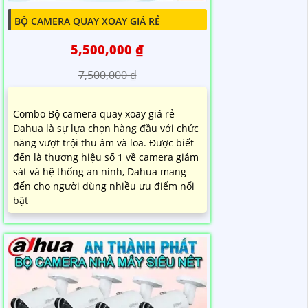
BỘ CAMERA QUAY XOAY GIÁ RẺ
5,500,000 ₫
7,500,000 ₫
Combo Bộ camera quay xoay giá rẻ
Dahua là sự lựa chọn hàng đầu với chức
năng vượt trội thu âm và loa. Được biết
đến là thương hiệu số 1 về camera giám
sát và hệ thống an ninh, Dahua mang
đến cho người dùng nhiều ưu điểm nổi
bật