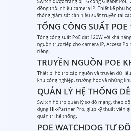
Switch được trang bị 16 cổng Gigabit PoE, 
đồng thời nhiều camera IP. Thiết kế phù 
thống giám sát cần hiệu suất truyền tải ca
TỔNG CÔNG SUẤT POE
Tổng công suất PoE đạt 120W với khả năng
nguồn trực tiếp cho camera IP, Access Poi
riêng.
TRUYỀN NGUỒN POE K
Thiết bị hỗ trợ cấp nguồn và truyền dữ liệu
khu công nghiệp, trường học và những khu
QUẢN LÝ HỆ THỐNG DỄ
Switch hỗ trợ quản lý sơ đồ mạng, theo dõi
dụng Hik-Partner Pro, giúp kỹ thuật viên g
quản trị hệ thống.
POE WATCHDOG TỰ ĐỘN