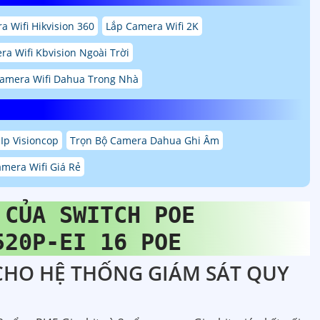
a Wifi Hikvision 360
Lắp Camera Wifi 2K
a Wifi Kbvision Ngoài Trời
amera Wifi Dahua Trong Nhà
Ip Visioncop
Trọn Bộ Camera Dahua Ghi Âm
mera Wifi Giá Rẻ
 CỦA SWITCH POE
520P-EI 16 POE
 CHO HỆ THỐNG GIÁM SÁT QUY