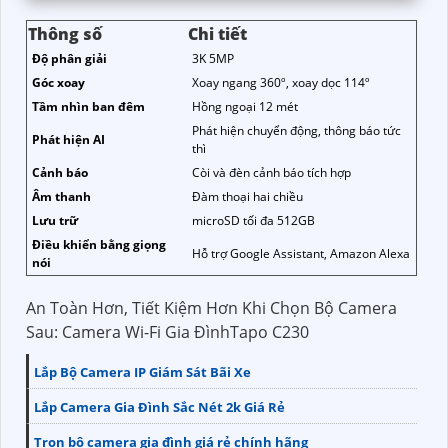
Thông số
Chi tiết
Độ phân giải
3K 5MP
Góc xoay
Xoay ngang 360º, xoay dọc 114º
Tầm nhìn ban đêm
Hồng ngoại 12 mét
Phát hiện chuyển động, thông báo tức
Phát hiện AI
thì
Cảnh báo
Còi và đèn cảnh báo tích hợp
Âm thanh
Đàm thoại hai chiều
Lưu trữ
microSD tối đa 512GB
Điều khiển bằng giọng
Hỗ trợ Google Assistant, Amazon Alexa
nói
An Toàn Hơn, Tiết Kiệm Hơn Khi Chọn Bộ Camera
Sau: Camera Wi-Fi Gia ĐìnhTapo C230
Lắp Bộ Camera IP Giám Sát Bãi Xe
Lắp Camera Gia Đình Sắc Nét 2k Giá Rẻ
Trọn bộ camera gia đình giá rẻ chính hãng