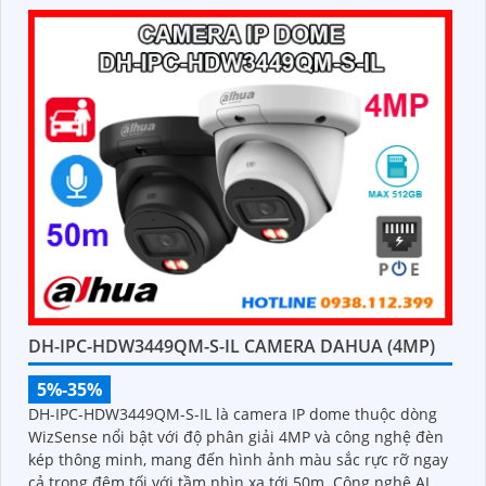
DH-IPC-HDW3449QM-S-IL CAMERA DAHUA (4MP)
5%-35%
DH-IPC-HDW3449QM-S-IL là camera IP dome thuộc dòng
WizSense nổi bật với độ phân giải 4MP và công nghệ đèn
kép thông minh, mang đến hình ảnh màu sắc rực rỡ ngay
cả trong đêm tối với tầm nhìn xa tới 50m. Công nghệ AI