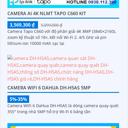
CAMERA AI 4K NLMT TAPO C660 KIT
3,569,300 ₫
5,099,000 ₫
Camera Tapo C660 với độ phân giải 4K 8MP (3840×2160),
zoom kỹ thuật số 18×, kết nối Wi-Fi 2. 4/5 GHz và pin
lithium-ion 10000 mAh sạc lại
CAMERA WIFI 6 DAHUA DH-H5AS 5MP
5%-35%
Camera WiFi 6 DaHua DH-H5AS là dòng camera quay quét
355° trong nhà 5MP hỗ trợ Wi-Fi 6 băng tần