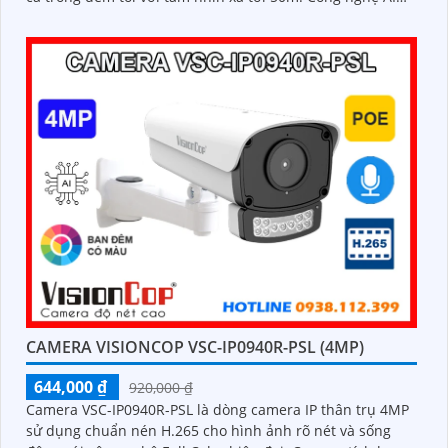
camera có khả năng nhận diện chính xác người và
phương tiện, kết hợp với tính năng đàm thoại hai chiều,
hỗ trợ khe thẻ nhớ lên đến 512GB đáp ứng hoàn hảo an
ninh
CAMERA VISIONCOP VSC-IP0940R-PSL (4MP)
644,000 ₫
920,000 ₫
Camera VSC-IP0940R-PSL là dòng camera IP thân trụ 4MP
sử dụng chuẩn nén H.265 cho hình ảnh rõ nét và sống