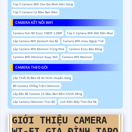
Top 5 Camera Wifi Cho Gia Đình Nên Dùng
Top 5 Camera Có Màu Ban Đêm
CAMERA KẾT NỐI WIFI
Camera Full HD Ezviz 1080P 2.0MP
Top 5 Camera Wifi 360 Nên Mua
Lắp Camera Wifi Vantech Giá Rẻ
Camera Wifi Imou Ngoài Trời
Lắp Camera Wifi Kbvision Trong Nhà
Camera Ezviz Báo Động
Camera Wifi Hikvision Xoay 360
Camera Wifi Kbvision
CAMERA THEO GÓI
Lắp Thiết Bị Bảo Vệ An Ninh chuyên dụng
Bô Camera Chống Trộm Hikvision
Lắp Đặt Bộ Camera Có Màu Ban Đêm Chính Hãng
Lắp Camera Hikvision Trọn Bộ
Linh Kiện Máy Tính Giá Rẻ
GIỚI THIỆU CAMERA
WI-FI GIA ĐÌNH TAPO