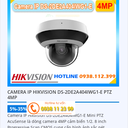
CAMERA IP HIKVISION DS-2DE2A404IWG1-E PTZ
4MP
5%-35%
Camera IP Hikvision DS-2DE2A404IWG1-E Mini PTZ
AcuSense là dòng camera 4MP cảm biến 1/2. 8 inch
Progressive Scan CMOS cung cấp hình ảnh sắc nét