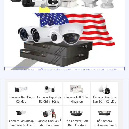
Camera Ban Đêm
Camera Tapo Giá
Camera Full Color
Camera Kbvision
Có Màu
Rẻ Chính Hãng
Hikvision
Ban Đêm Có Màu
Camera Visioncop
Bộ Camera
Camera Dahua Có
Lắp Camera Ban
Ban Đêm Có Màu
Hikvision Ban
Màu Ban Đêm
Đêm Có Màu