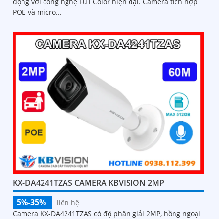
động với công nghệ Full Color hiện đại. Camera tích hợp
POE và micro...
KX-DA4241TZAS CAMERA KBVISION 2MP
5%-35%
liên hệ
Camera KX-DA4241TZAS có độ phân giải 2MP, hồng ngoại