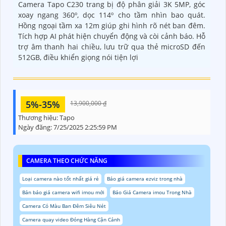
Camera Tapo C230 trang bị độ phân giải 3K 5MP, góc
xoay ngang 360º, dọc 114º cho tầm nhìn bao quát.
Hồng ngoại tầm xa 12m giúp ghi hình rõ nét ban đêm.
Tích hợp AI phát hiện chuyển động và còi cảnh báo. Hỗ
trợ âm thanh hai chiều, lưu trữ qua thẻ microSD đến
512GB, điều khiển giọng nói tiện lợi
5%-35%
13,900,000 ₫
Thương hiệu:
Tapo
Ngày đăng:
7/25/2025 2:25:59 PM
CAMERA THEO CHỨC NĂNG
Loại camera nào tốt nhất giá rẻ
Báo giá camera ezviz trong nhà
Bản báo giá camera wifi imou mới
Báo Giá Camera imou Trong Nhà
Camera Có Màu Ban Đêm Siêu Nét
Camera quay video Đóng Hàng Cận Cảnh