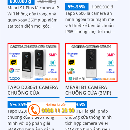
800,000 ₫
950,000 ₫
5%-35%
1,980,000 ₫
Meari S1 Plus là camera IP
Tapo C500 là camera an
Wifi không dây trong nhà
ninh ngoài trời mạnh mẽ
quay xoay 360° giúp giám
với thiết kế bền bỉ chuẩn
sát toàn diện mọi góc
IP65, chống chọi tốt mọi
nhìn. Với độ phân giải
điều kiện thời tiết. Với độ
3MP sắc nét, đèn hồng
phân giải 2MP khả năng
ngoại 10m, tính năng
quay quét linh hoạt và
nhận dạng cơ thể người,
tầm nhìn hồng ngoại ban
theo dõi chuyển động
đêm lên đến 30m camera
thông minh và đàm thoại
mang đến hình ảnh sắc
hai chiều, mang đến giải
nét 24/7
pháp an ninh chủ động,
hiệu quả
TAPO D230S1 CAMERA
MEARI B1 CAMERA
CHUÔNG CỬA
CHUÔNG CỬA (3MP)
5%-35%
5%-35%
Liên hệ
Tapo D230S1 là bộ camera
MEARI B1 là giải pháp
chuông cửa video thông
chuông cửa thông minh
minh với độ phân giải
tích hợp camera Wi-Fi
5MP cho hình ảnh sắc nét
3MP cho hình ảnh siêu