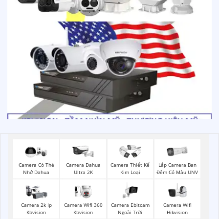
Lắp Camera Ban
Camera Có Thẻ
Camera Dahua
Camera Thiết Kế
Đêm Có Màu UNV
Nhớ Dahua
Ultra 2K
Kim Loại
Camera Wifi 360
Camera Ebitcam
Camera Wifi
Camera 2k Ip
Kbvision
Ngoài Trời
Hikvision
Kbvision