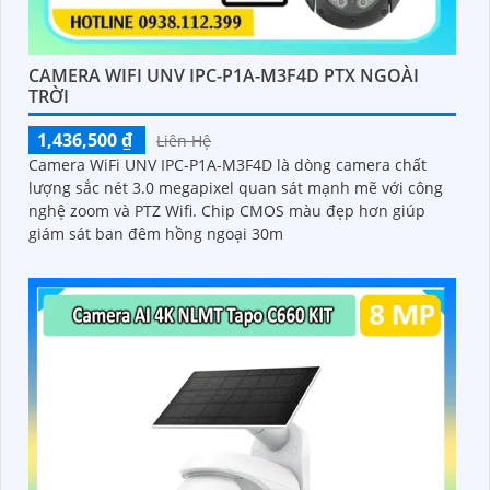
CAMERA WIFI UNV IPC-P1A-M3F4D PTX NGOÀI
TRỜI
1,436,500 ₫
Liên Hệ
Camera WiFi UNV IPC-P1A-M3F4D là dòng camera chất
lượng sắc nét 3.0 megapixel quan sát mạnh mẽ với công
nghệ zoom và PTZ Wifi. Chip CMOS màu đẹp hơn giúp
giám sát ban đêm hồng ngoại 30m