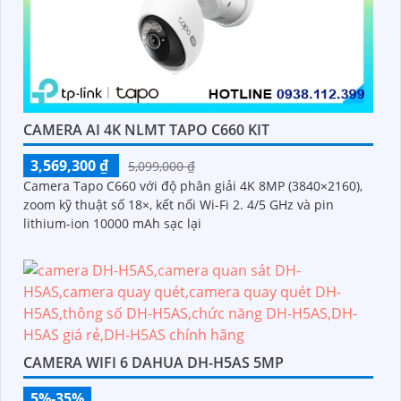
CAMERA AI 4K NLMT TAPO C660 KIT
3,569,300 ₫
5,099,000 ₫
Camera Tapo C660 với độ phân giải 4K 8MP (3840×2160),
zoom kỹ thuật số 18×, kết nối Wi-Fi 2. 4/5 GHz và pin
lithium-ion 10000 mAh sạc lại
CAMERA WIFI 6 DAHUA DH-H5AS 5MP
5%-35%