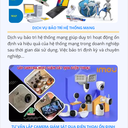
DỊCH VỤ BẢO TRÌ HỆ THỐNG MẠNG
Dịch vụ bảo trì hệ thống mạng giúp duy trì hoạt động ổn
định và hiệu quả của hệ thống mạng trong doanh nghiệp
sau thời gian dài sử dụng. Việc bảo trì định kỳ và chuyên
nghiệp...
TƯ VẤN LẮP CAMERA GIÁM SÁT QUA ĐIỆN THOẠI ỔN ĐỊNH