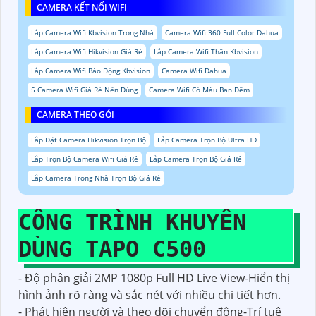
CAMERA KẾT NỐI WIFI
Lắp Camera Wifi Kbvision Trong Nhà
Camera Wifi 360 Full Color Dahua
Lắp Camera Wifi Hikvision Giá Rẻ
Lắp Camera Wifi Thân Kbvision
Lắp Camera Wifi Báo Động Kbvision
Camera Wifi Dahua
5 Camera Wifi Giá Rẻ Nên Dùng
Camera Wifi Có Màu Ban Đêm
CAMERA THEO GÓI
Lắp Đặt Camera Hikvision Trọn Bộ
Lắp Camera Trọn Bộ Ultra HD
Lắp Trọn Bộ Camera Wifi Giá Rẻ
Lắp Camera Trọn Bộ Giá Rẻ
Lắp Camera Trong Nhà Trọn Bộ Giá Rẻ
CÔNG TRÌNH KHUYÊN
DÙNG TAPO C500
- Độ phân giải 2MP 1080p Full HD Live View-Hiển thị
hình ảnh rõ ràng và sắc nét với nhiều chi tiết hơn.
- Phát hiện người và theo dõi chuyển động-Trí tuệ