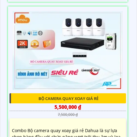
BỘ CAMERA QUAY XOAY GIÁ RẺ
5,500,000 ₫
7,500,000 ₫
Combo Bộ camera quay xoay giá rẻ Dahua là sự lựa
chọn hàng đầu với chức năng vượt trội thu âm và loa.