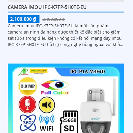
CAMERA IMOU IPC-K7FP-5H0TE-EU
2,100,000 ₫
2,400,000 ₫
Camera Imou IPC-K7FP-5H0TE-EU là một sản phẩm
camera an ninh đa năng được thiết kế đặc biệt cho giám
sát từ xa trong điều kiện không có kết nối mạng dây Imou
IPC-K7FP-5H0TE-EU hỗ trợ công nghệ hồng ngoại với khả
năng nhìn đêm lên đến 30 mét Camera 4G PT Full Color
ngoài trời độ phân giải 5MP Hỗ trợ 4G các nhà mạng Việt
Nam đàm thoại 2 chiều phát hiện con người phát hiện
chuyển động và báo động thông minh