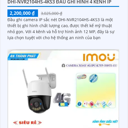
DHI-NVR2104HS-4KS3 ĐẦU GHI HÌNH 4 KÊNH IP
2,200,000 ₫
3,025,000 ₫
Đầu ghi camera IP sắc nét DHI-NVR2104HS-4KS3 là một
thiết bị ghi hình chất lượng cao, được thết kế mỹ thuật
nhỏ gọn. Với 4 kênh và hỗ trợ hình ảnh 12 MP, đây là sự
lựa chọn tuyệt vời cho hệ thống an ninh của bạn