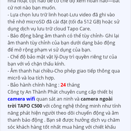
nhà hoặc cột nào để có chế độ xem hoàn hảo—bất
cứ nơi nào bạn muốn.
- Lựa chọn lưu trữ linh hoạt-Lưu video đã ghi vào
thẻ nhớ microSD đã cài đặt (tối đa 512 GB) hoặc sử
dụng dịch vụ lưu trữ cloud Tapo Care.
- Báo động bằng âm thanh có thể tùy chỉnh- Ghi lại
âm thanh tùy chỉnh của bạn dưới dạng báo động
để mở rộng phạm vi sử dụng của bạn.
- Chế độ bảo mật vật lý-Duy trì quyền riêng tư của
bạn với vỏ chặn thấu kính.
- Âm thanh hai chiều-Cho phép giao tiếp thông qua
micrô và loa tích hợp.
- Bảo hành chính hãng :
24
tháng
Công ty An Thành Phát chuyên cung cấp thiết bị
camera wifi
quan sát an ninh và
camera ngoài
trời TAPO C500
với công nghệ thông minh như tính
năng phát hiện người theo dõi chuyển động và âm
thanh báo động . Bạn sẽ được hưởng dịch vụ chăm
sóc khách hàng tốt nhất mua hàng với chiết khấu