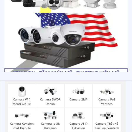
Camera PoE
Camera Wifi
Camera DWDR
Camera 2MP
Vantech
Meari Giá Rẻ
Dahua
Camera Kbvision
Camera Ip 3k
Camera AI IP
Camera Thết Kế
Phát Hiện Xe
Hikvision
Hikvision
Kim Loại Vantech