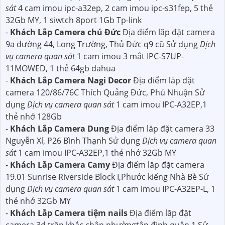
sát
4 cam imou ipc-a32ep, 2 cam imou ipc-s31fep, 5 thẻ
32Gb MY, 1 siwtch 8port 1Gb Tp-link
-
Khách Lắp Camera chú Đức
Địa điểm lăp đặt camera
9a đường 44, Long Trường, Thủ Đức q9 cũ Sử dụng
Dịch
vụ camera quan sát
1 cam imou 3 mắt IPC-S7UP-
11MOWED, 1 thẻ 64gb dahua
-
Khách Lắp Camera Nagi Decor
Địa điểm lăp đặt
camera 120/86/76C Thích Quảng Đức, Phú Nhuận Sử
dụng
Dịch vụ camera quan sát
1 cam imou IPC-A32EP,1
thẻ nhớ 128Gb
-
Khách Lắp Camera Dung
Địa điểm lăp đặt camera 33
Nguyễn Xí, P26 Bình Thạnh Sử dụng
Dịch vụ camera quan
sát
1 cam imou IPC-A32EP,1 thẻ nhớ 32Gb MY
-
Khách Lắp Camera Camy
Địa điểm lăp đặt camera
19.01 Sunrise Riverside Block I,Phước kiểng Nhà Bè Sử
dụng
Dịch vụ camera quan sát
1 cam imou IPC-A32EP-L, 1
thẻ nhớ 32Gb MY
-
Khách Lắp Camera tiệm nails
Địa điểm lăp đặt