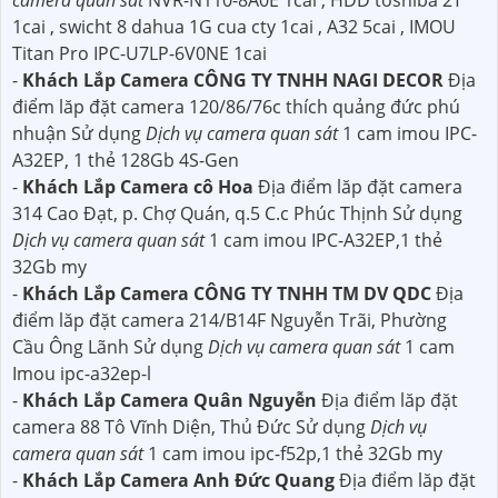
camera quan sát
NVR-N110-8A0E 1cai , HDD toshiba 2T
1cai , swicht 8 dahua 1G cua cty 1cai , A32 5cai , IMOU
Titan Pro IPC-U7LP-6V0NE 1cai
-
Khách Lắp Camera CÔNG TY TNHH NAGI DECOR
Địa
điểm lăp đặt camera 120/86/76c thích quảng đức phú
nhuận Sử dụng
Dịch vụ camera quan sát
1 cam imou IPC-
A32EP, 1 thẻ 128Gb 4S-Gen
-
Khách Lắp Camera cô Hoa
Địa điểm lăp đặt camera
314 Cao Đạt, p. Chợ Quán, q.5 C.c Phúc Thịnh Sử dụng
Dịch vụ camera quan sát
1 cam imou IPC-A32EP,1 thẻ
32Gb my
-
Khách Lắp Camera CÔNG TY TNHH TM DV QDC
Địa
điểm lăp đặt camera 214/B14F Nguyễn Trãi, Phường
Cầu Ông Lãnh Sử dụng
Dịch vụ camera quan sát
1 cam
Imou ipc-a32ep-l
-
Khách Lắp Camera Quân Nguyễn
Địa điểm lăp đặt
camera 88 Tô Vĩnh Diện, Thủ Đức Sử dụng
Dịch vụ
camera quan sát
1 cam imou ipc-f52p,1 thẻ 32Gb my
-
Khách Lắp Camera Anh Đức Quang
Địa điểm lăp đặt