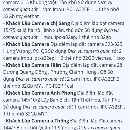
camera 313 Khuông Việt, Tân Phú Sử dụng
Dịch vụ
camera quan sát
1 cam Imou IPC - A32EP - L, 1 thẻ nhớ
32Gb my viethat
-
Khách Lắp Camera chị Sang
Địa điểm lăp đặt camera
15/75 xa lộ hà nội, linh xuân, thủ đức Sử dụng
Dịch vụ
camera quan sát
1 imou ipc-a32ep, 1 thẻ nhớ 32gb
-
Khách Lắp Camera
Địa điểm lăp đặt camera 323-325
Hùng Vương, P9, Q5 Sử dụng
Dịch vụ camera quan sát
2
camera imou ipc-a32epl + 2 thẻ nhớ 32GB viethas, 1 box
-
Khách Lắp Camera Hiền
Địa điểm lăp đặt camera 28
Dương Quang Đông , Phường Chánh Hưng , Q8 Sử
dụng
Dịch vụ camera quan sát
2 cam imou IPC-A32EP,3
thẻ nhớ 32Gb MY , IPC-F52P 1cai
-
Khách Lắp Camera Anh Phong
Địa điểm lăp đặt
camera 149/10/2 Lũy Bán Bích, Tân Thới Hòa, Tân Phú
Sử dụng
Dịch vụ camera quan sát
1 cam imou IPC-A32EP ,
1 thẻ nhớ 32Gb MY''
-
Khách Lắp Camera a Thông
Địa điểm lăp đặt camera
144/7 Bình Thới Quận 11 Sử dụng
Dịch vụ camera quan