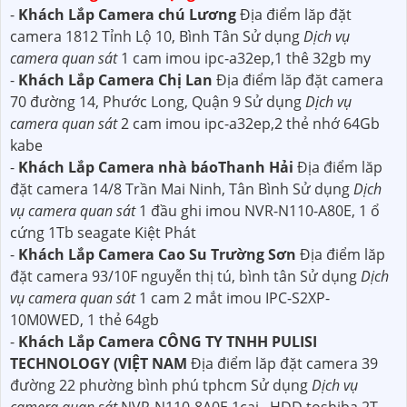
-
Khách Lắp Camera chú Lương
Địa điểm lăp đặt
camera 1812 Tỉnh Lộ 10, Bình Tân Sử dụng
Dịch vụ
camera quan sát
1 cam imou ipc-a32ep,1 thê 32gb my
-
Khách Lắp Camera Chị Lan
Địa điểm lăp đặt camera
70 đường 14, Phước Long, Quận 9 Sử dụng
Dịch vụ
camera quan sát
2 cam imou ipc-a32ep,2 thẻ nhớ 64Gb
kabe
-
Khách Lắp Camera nhà báoThanh Hải
Địa điểm lăp
đặt camera 14/8 Trần Mai Ninh, Tân Bình Sử dụng
Dịch
vụ camera quan sát
1 đầu ghi imou NVR-N110-A80E, 1 ổ
cứng 1Tb seagate Kiệt Phát
-
Khách Lắp Camera Cao Su Trường Sơn
Địa điểm lăp
đặt camera 93/10F nguyễn thị tú, bình tân Sử dụng
Dịch
vụ camera quan sát
1 cam 2 mắt imou IPC-S2XP-
10M0WED, 1 thẻ 64gb
-
Khách Lắp Camera CÔNG TY TNHH PULISI
TECHNOLOGY (VIỆT NAM
Địa điểm lăp đặt camera 39
đường 22 phường bình phú tphcm Sử dụng
Dịch vụ