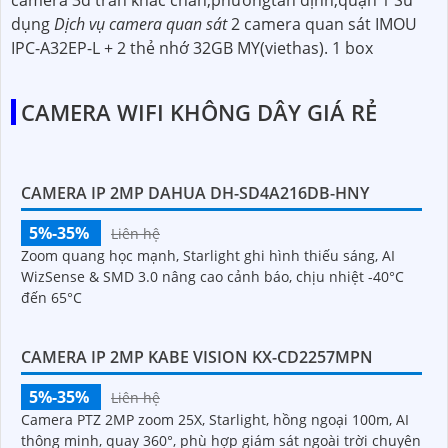
camera 3d trần khắc chân,phườngtân định,quận 1 Sử
dụng
Dịch vụ camera quan sát
2 camera quan sát IMOU
IPC-A32EP-L + 2 thẻ nhớ 32GB MY(viethas). 1 box
CAMERA WIFI KHÔNG DÂY GIÁ RẺ
CAMERA IP 2MP DAHUA DH-SD4A216DB-HNY
5%-35%
Liên hệ
Zoom quang học mạnh, Starlight ghi hình thiếu sáng, AI
WizSense & SMD 3.0 nâng cao cảnh báo, chịu nhiệt -40°C
đến 65°C
CAMERA IP 2MP KABE VISION KX-CD2257MPN
5%-35%
Liên hệ
Camera PTZ 2MP zoom 25X, Starlight, hồng ngoại 100m, AI
thông minh, quay 360°, phù hợp giám sát ngoài trời chuyên