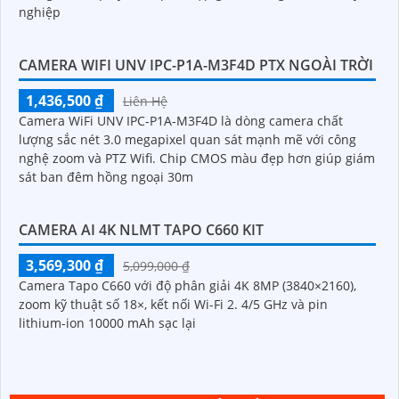
nghiệp
CAMERA WIFI UNV IPC-P1A-M3F4D PTX NGOÀI TRỜI
1,436,500 ₫
Liên Hệ
Camera WiFi UNV IPC-P1A-M3F4D là dòng camera chất
lượng sắc nét 3.0 megapixel quan sát mạnh mẽ với công
nghệ zoom và PTZ Wifi. Chip CMOS màu đẹp hơn giúp giám
sát ban đêm hồng ngoại 30m
CAMERA AI 4K NLMT TAPO C660 KIT
3,569,300 ₫
5,099,000 ₫
Camera Tapo C660 với độ phân giải 4K 8MP (3840×2160),
zoom kỹ thuật số 18×, kết nối Wi-Fi 2. 4/5 GHz và pin
lithium-ion 10000 mAh sạc lại