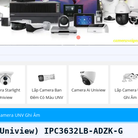
Lắp Camera Ban
Lắp Camera
a Starlight
Camera Ai Uniview
Đêm Có Màu UNV
Ghi Âm
Uniview
Camera UNV Ghi Âm
Uniview) IPC3632LB-ADZK-G