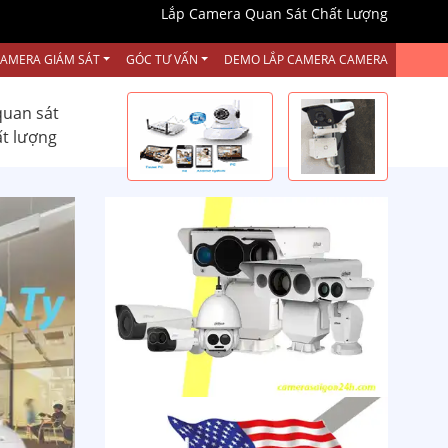
Lắp Camera Quan Sát Chất Lượng
CAMERA GIÁM SÁT
GÓC TƯ VẤN
DEMO LẮP CAMERA CAMERA
quan sát
ất lượng