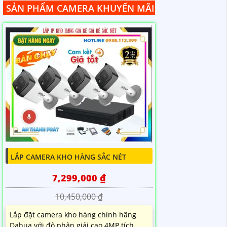
SẢN PHẨM CAMERA KHUYẾN MÃI
LẮP CAMERA KHO HÀNG SẮC NÉT
7,299,000 ₫
10,450,000 ₫
Lắp đặt camera kho hàng chính hãng
Dahua với độ phân giải cao 4MP tích