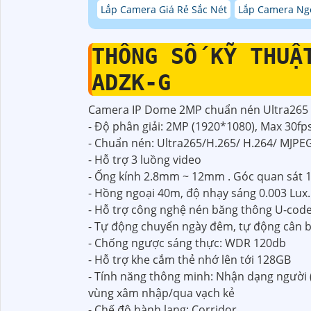
Lắp Camera Giá Rẻ Sắc Nét
Lắp Camera Ngo
THÔNG SỐ KỸ THUẬ
ADZK-G
Camera IP Dome 2MP chuẩn nén Ultra26
- Độ phân giải: 2MP (1920*1080), Max 30fp
- Chuẩn nén: Ultra265/H.265/ H.264/ MJPE
- Hỗ trợ 3 luồng video
- Ống kính 2.8mm ~ 12mm . Góc quan sát 1
- Hồng ngoại 40m, độ nhạy sáng 0.003 Lux.
- Hỗ trợ công nghệ nén băng thông U-cod
- Tự động chuyển ngày đêm, tự động cân 
- Chống ngược sáng thực: WDR 120db
- Hỗ trợ khe cắm thẻ nhớ lên tới 128GB
- Tính năng thông minh: Nhận dạng người
vùng xâm nhập/qua vạch kẻ
- Chế độ hành lang: Corridor