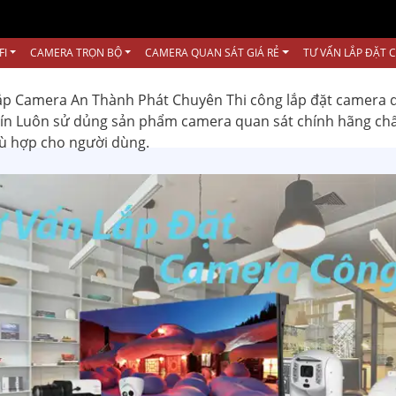
FI
CAMERA TRỌN BỘ
CAMERA QUAN SÁT GIÁ RẺ
TƯ VẤN LẮP ĐẶT 
ắp Camera An Thành Phát Chuyên Thi công lắp đặt camera 
 tín Luôn sử dủng sản phẩm camera quan sát chính hãng ch
hù hợp cho người dùng.