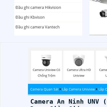
Đầu ghi camera Hikvision
Đầu ghi Kbvison
Đầu ghi camera Vantech
Camera Uniview Có
Camera Ultra HD
Camer
Chống Trộm
Uniview
Camera Quan Sát
Lắp Camera Uniview
Lắp 
Camera An Ninh UNV (