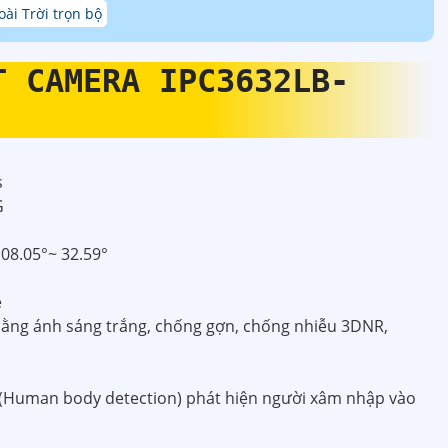
ài Trời trọn bộ
T CAMERA IPC3632LB-
5
s
G
08.05°~ 32.59°
e
bằng ánh sáng trắng, chống gợn, chống nhiễu 3DNR,
 (Human body detection) phát hiện người xâm nhập vào