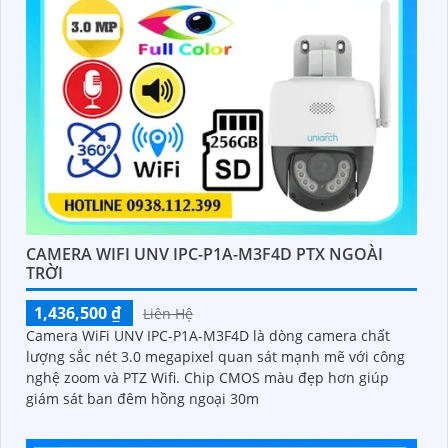
CAMERA WIFI UNV IPC-P1A-M3F4D PTX NGOÀI
TRỜI
1,436,500 ₫
Liên Hệ
Camera WiFi UNV IPC-P1A-M3F4D là dòng camera chất
lượng sắc nét 3.0 megapixel quan sát mạnh mẽ với công
nghệ zoom và PTZ Wifi. Chip CMOS màu đẹp hơn giúp
giám sát ban đêm hồng ngoại 30m