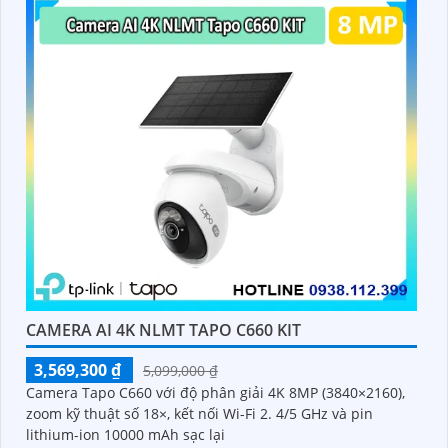
CAMERA AI 4K NLMT TAPO C660 KIT
3,569,300 ₫
5,099,000 ₫
Camera Tapo C660 với độ phân giải 4K 8MP (3840×2160),
zoom kỹ thuật số 18×, kết nối Wi-Fi 2. 4/5 GHz và pin
lithium-ion 10000 mAh sạc lại