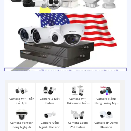
Camera Wifi Thân
Camera 2 Mắt
Camera Wifi
Camera Năng
Cố Định
Dahua
Hikvision Chống
Năng Lượng Mặt
Trộm
Trời
Camera Đếm
Camera Vantech
Camera Zoom
Camera IP Dome
Người Kbvision
Công Nghệ Ai
25X Dahua
Kbviison