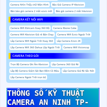
Camera Nhìn Thấy chữ Màn Hình
Báo Giá Camera IP Kbvision
Bản báo giá camera 2 mắt ezviz mới
Báo giá camera 2 mắt hikvision
CAMERA KẾT NỐI WIFI
Camera Wifi Ebitcam Xoay 360 Độ
Camera Kbone Cube
Camera Wifi Kbvision Giá rẻ Bán Chạy
Camera Wifi Ezviz Ngoài Trời
Lắp Camera Wifi Ngoài Trời Xoay 360
Lắp Camera Ezviz 2K
Lắp Camera Wifi 360 Dahua Lắp Ngoài Trời
Camera Wifi Visioncop
CAMERA THEO GÓI
Trọn Bộ Camera Ghi Âm Kbvision
Lắp Camera 360 Giá Rẻ
Lắp Bộ Camera Giám Sát Ban Đêm Có Màu
Lắp Camera Giá Rẻ Sắc Nét
Lắp Camera Ngoài Trời trọn bộ
THÔNG SỐ KỸ THUẬT
CAMERA AN NINH TP-