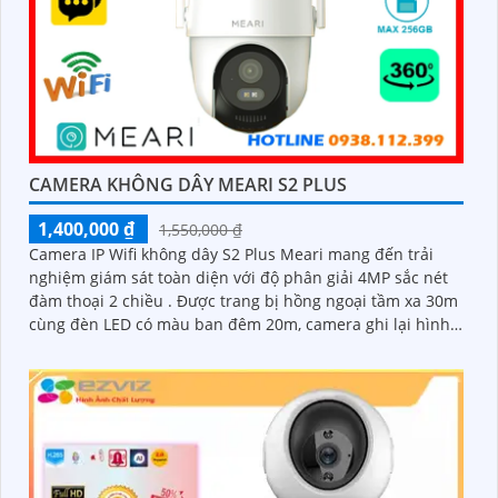
CAMERA KHÔNG DÂY MEARI S2 PLUS
1,400,000 ₫
1,550,000 ₫
Camera IP Wifi không dây S2 Plus Meari mang đến trải
nghiệm giám sát toàn diện với độ phân giải 4MP sắc nét
đàm thoại 2 chiều . Được trang bị hồng ngoại tầm xa 30m
cùng đèn LED có màu ban đêm 20m, camera ghi lại hình
ảnh rõ ràng bất kể ngày đêm