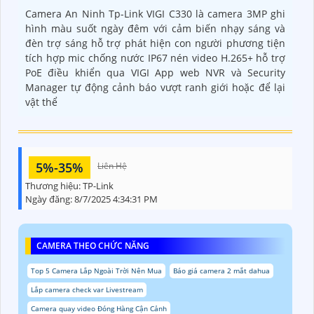
Camera An Ninh Tp-Link VIGI C330 là camera 3MP ghi
hình màu suốt ngày đêm với cảm biến nhạy sáng và
đèn trợ sáng hỗ trợ phát hiện con người phương tiện
tích hợp mic chống nước IP67 nén video H.265+ hỗ trợ
PoE điều khiển qua VIGI App web NVR và Security
Manager tự động cảnh báo vượt ranh giới hoặc để lại
vật thể
5%-35%
Liên Hệ
Thương hiệu:
TP-Link
Ngày đăng:
8/7/2025 4:34:31 PM
CAMERA THEO CHỨC NĂNG
Top 5 Camera Lắp Ngoài Trời Nên Mua
Báo giá camera 2 mắt dahua
Lắp camera check var Livestream
Camera quay video Đóng Hàng Cận Cảnh