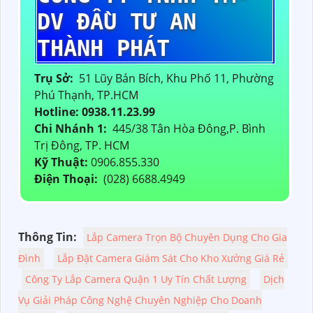
DV ĐẦU TƯ AN
THÀNH PHÁT
Trụ Sở:
51 Lũy Bán Bích, Khu Phố 11, Phường
Phú Thạnh, TP.HCM
Hotline: 0938.11.23.99
Chi Nhánh 1:
445/38 Tân Hòa Đông,P. Bình
Trị Đông, TP. HCM
Kỹ Thuật:
0906.855.330
Điện Thoại:
(028) 6688.4949
Thông Tin:
Lắp Camera Trọn Bộ Chuyên Dụng Cho Gia
Đình
Lắp Đặt Camera Giám Sát Cho Kho Xưởng Giá Rẻ
Công Ty Lắp Camera Quận 1 Uy Tín Chất Lượng
Dịch
Vụ Giải Pháp Công Nghệ Chuyên Nghiệp Cho Doanh