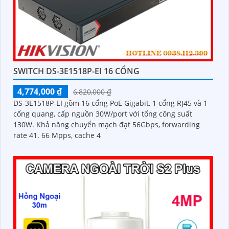
SWITCH DS-3E1518P-EI 16 CỔNG
4,774,000 ₫
6,820,000 ₫
DS-3E1518P-EI gồm 16 cổng PoE Gigabit, 1 cổng RJ45 và 1
cổng quang, cấp nguồn 30W/port với tổng công suất
130W. Khả năng chuyển mạch đạt 56Gbps, forwarding
rate 41. 66 Mpps, cache 4