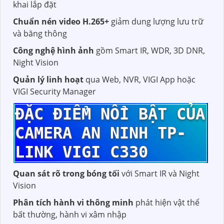
khai lắp đặt
Chuẩn nén video H.265+
giảm dung lượng lưu trữ
và băng thông
Công nghệ hình ảnh
gồm Smart IR, WDR, 3D DNR,
Night Vision
Quản lý linh hoạt
qua Web, NVR, VIGI App hoặc
VIGI Security Manager
ĐẶC ĐIỂM NỔI BẬT CỦA
CAMERA AN NINH TP-
LINK VIGI C330
Quan sát rõ trong bóng tối
với Smart IR và Night
Vision
Phân tích hành vi thông minh
phát hiện vật thể
bất thường, hành vi xâm nhập