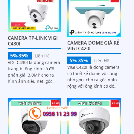
CAMERA TP-LINK VIGI
CAMERA DOME GIÁ RẺ
C430I
VIGI C420I
5%-35%
Liên Hệ
5%-35%
Liên Hệ
VIGI C430I là dòng camera
VIGI C420I là dòng camera
trang bị ống kính có độ
có thiết kế dome vô cùng
phân giải 3.0MP cho ra
nhỏ gọn, cho ra góc nhìn
hình ảnh siêu nét, góc
rộng với ống kính có độ
nhìn rộng lên đến 117,9
phân giải 2.0Mp cho ra
độ, trang bị đèn hồng
hình ảnh sắc nét, hỗ trợ
ngoại nhìn ban đêm lên
công nghệ cấp nguồn PoE,
đến 30m, hỗ trợ công
trang bị chuẩn nén H
nghệ PoE, trang bị khả
năng phát hiện người và
phương tiện cực giúp đảm
bảo an ninh tốt