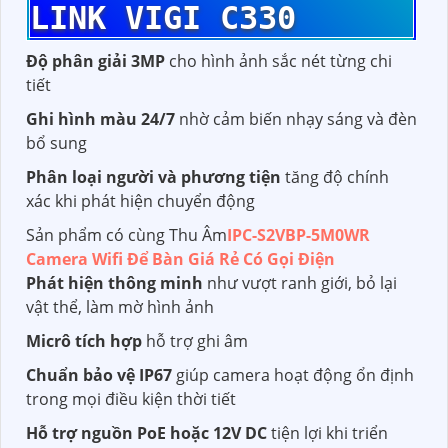
LINK VIGI C330
Độ phân giải 3MP
cho hình ảnh sắc nét từng chi
tiết
Ghi hình màu 24/7
nhờ cảm biến nhạy sáng và đèn
bổ sung
Phân loại người và phương tiện
tăng độ chính
xác khi phát hiện chuyển động
Sản phẩm có cùng Thu Âm
IPC-S2VBP-5M0WR
Camera Wifi Để Bàn Giá Rẻ Có Gọi Điện
Phát hiện thông minh
như vượt ranh giới, bỏ lại
vật thể, làm mờ hình ảnh
Micrô tích hợp
hỗ trợ ghi âm
Chuẩn bảo vệ IP67
giúp camera hoạt động ổn định
trong mọi điều kiện thời tiết
Hỗ trợ nguồn PoE hoặc 12V DC
tiện lợi khi triển