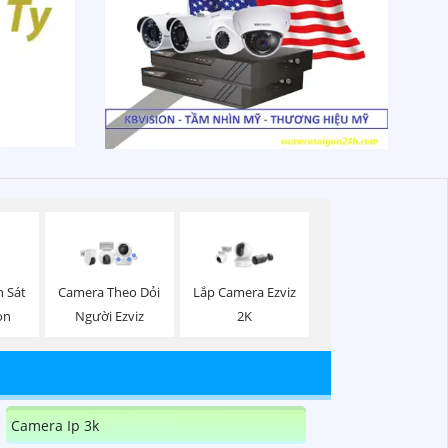
 Sát
Camera Theo Dỏi
Lắp Camera Ezviz
on
Người Ezviz
2K
Camera Ip 3k