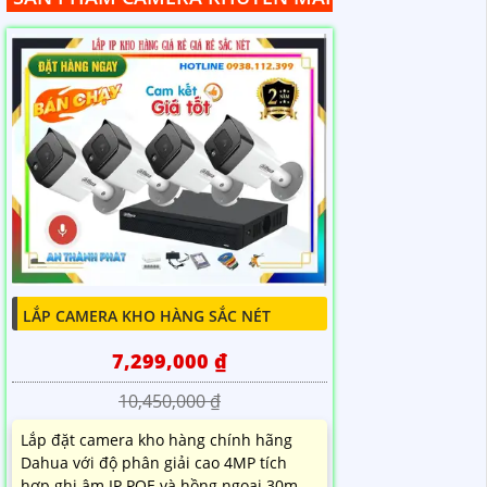
LẮP CAMERA KHO HÀNG SẮC NÉT
7,299,000 ₫
10,450,000 ₫
Lắp đặt camera kho hàng chính hãng
Dahua với độ phân giải cao 4MP tích
hợp ghi âm IP POE và hồng ngoại 30m