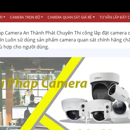
FI
CAMERA TRỌN BỘ
CAMERA QUAN SÁT GIÁ RẺ
TƯ VẤN LẮP ĐẶT 
ắp Camera An Thành Phát Chuyên Thi công lắp đặt camera 
 tín Luôn sử dủng sản phẩm camera quan sát chính hãng ch
hù hợp cho người dùng.