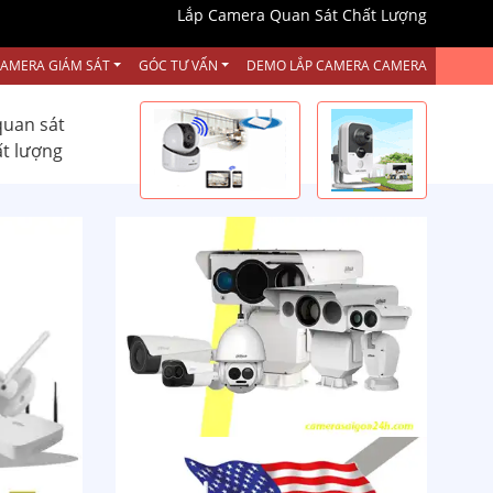
Lắp Camera Quan Sát Chất Lượng
CAMERA GIÁM SÁT
GÓC TƯ VẤN
DEMO LẮP CAMERA CAMERA
quan sát
ất lượng