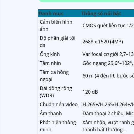
Danh mục
Thông số nổi bật
Cảm biến hình
CMOS quét liên tục 1/2
ảnh
Độ phân giải tối
2688 x 1520 (4MP)
đa
Ống kính
Varifocal cơ giới 2,7–
Tầm nhìn
Góc ngang 29,6°–102°, 
Tầm xa hồng
60 m (4 đèn IR, bước 
ngoại
Dải động rộng
120 dB
(WDR)
Chuẩn nén video
H.265+/H.265/H.264+/
Âm thanh
Đàm thoại 2 chiều, Mic
Phát hiện thông
Xâm nhập, vượt ranh gi
minh
thanh bất thường...