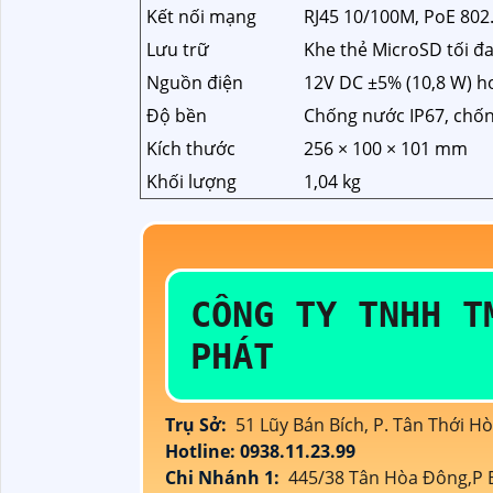
Kết nối mạng
RJ45 10/100M, PoE 802.
Lưu trữ
Khe thẻ MicroSD tối đ
Nguồn điện
12V DC ±5% (10,8 W) h
Độ bền
Chống nước IP67, chốn
Kích thước
256 × 100 × 101 mm
Khối lượng
1,04 kg
CÔNG TY TNHH T
PHÁT
Trụ Sở:
51 Lũy Bán Bích, P. Tân Thới H
Hotline: 0938.11.23.99
Chi Nhánh 1:
445/38 Tân Hòa Đông,P B