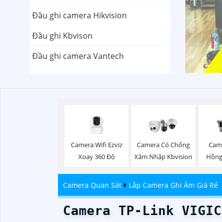
Đầu ghi camera Hikvision
Đầu ghi Kbvison
Đầu ghi camera Vantech
Camera Wifi Ezviz
Camera Có Chống
Cam
Xoay 360 Độ
Xâm Nhập Kbvision
Hồng
Camera Quan Sát
Lắp Camera Ghi Âm Giá Rẻ
Camera TP-Link VIGIC