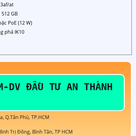
3af/at
a 512 GB
oặc PoE (12 W)
g phá IK10
M-DV ĐẦU TƯ AN THÀNH
òa, Q.Tân Phú, TP.HCM
ình Trị Đông, Bình Tân, TP HCM