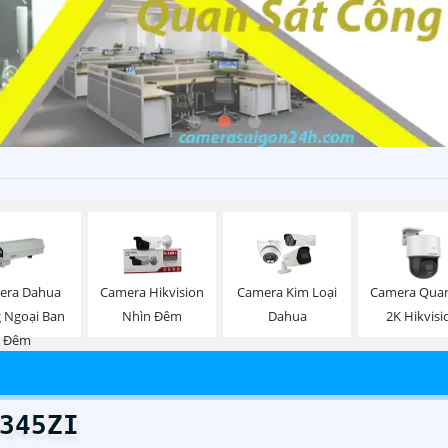
era Dahua
Camera Hikvision
Camera Kim Loại
Camera Quan
 Ngoại Ban
Nhìn Đêm
Dahua
2K Hikvisi
Đêm
345ZI