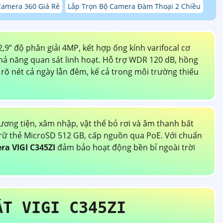
Camera 360 Giá Rẻ
Lắp Trọn Bộ Camera Đàm Thoại 2 Chiều
” độ phân giải 4MP, kết hợp ống kính varifocal cơ
hả năng quan sát linh hoạt. Hỗ trợ WDR 120 dB, hồng
 rõ nét cả ngày lẫn đêm, kể cả trong môi trường thiếu
ương tiện, xâm nhập, vật thể bỏ rơi và âm thanh bất
trữ thẻ MicroSD 512 GB, cấp nguồn qua PoE. Với chuẩn
ra VIGI C345ZI
đảm bảo hoạt động bền bỉ ngoài trời
ẬT VIGI C345ZI