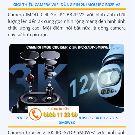
GIỚI THIỆU CAMERA WIFI DÙNG PIN 2K IMOU IPC-B32P-V2
Camera IMOU Cell Go IPC-B32P-V2 với hình ảnh chất
lượng lên đến 2k cùng góc nhìn rộng mang đến hình ảnh
chất lượng cao. Một điểm nổi bật nữa là dòng camera
này sở hữu pin xạc...
REVIEW CAMERA ỐNG KÍNH KÉP CRUISER Z 3K IPC-S7DP-
5M0WEZ
Camera Cruiser Z 3K IPC-S7DP-5M0WEZ với hình ảnh