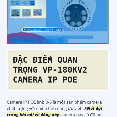
ĐẶC ĐIỂM QUAN
TRỌNG
VP-180KV2
CAMERA IP POE
Camera IP POE link_0-6 là một sản phẩm camera
chất lượng với nhiều tính năng ưu việt. ®️
Nét đặt
trưng khi nói về dòng này
camera này có độ nét