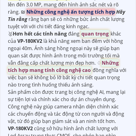
lên đến 3.0 MP, mang đến hình ảnh sắc nét và rõ
ràng. ₪
Những công nghệ ấn tượng tích hợp
Hãy
Tin rằng
rằng bạn sẽ có những bức ảnh chất lượng
tuyệt vời với chi tiết đáng kinh ngạc.
🥇️
Hơn hết các tính năng
đáng
quan trọng
khác
của
VP-180KV2
là khả năng xem ban đêm với hồng
ngoại 40m. Ánh sáng hồng ngoại này sẽ giúp bạn
quan sát được hình ảnh trong môi trường tối mà
vẫn đẳng cấp chất lượng mịn đẹp hơn. ♢
Những
tích hợp mang tính công nghệ cao
đồng nghĩa với
việc bạn sẽ không bỏ lỡ bất kỳ chi tiết quan trọng
nào trong tình huống thiếu ánh sáng.
Sản phẩm còn được trang bị công nghệ AI, mang lại
sự tiện lợi và chính xác cho dự án chuyên dụng.
Công nghệ này giúp camera nhận diện chính xác
các chuyển động và tác động từ con người và động
vật, từ đó giúp bạn giám sát và an ninh tốt hơn.
VP-180KV2
cũng sở hữu hình ảnh chất lượng với
Led Array trung thực CMOS, cho phép bạn nhìn