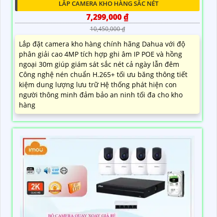
LẮP CAMERA KHO HÀNG SẮC NÉT
7,299,000 ₫
10,450,000 ₫
Lắp đặt camera kho hàng chính hãng Dahua với độ
phân giải cao 4MP tích hợp ghi âm IP POE và hồng
ngoại 30m giúp giám sát sắc nét cả ngày lẫn đêm
Công nghệ nén chuẩn H.265+ tối ưu băng thông tiết
kiệm dung lượng lưu trữ Hệ thống phát hiện con
người thông minh đảm bảo an ninh tối đa cho kho
hàng