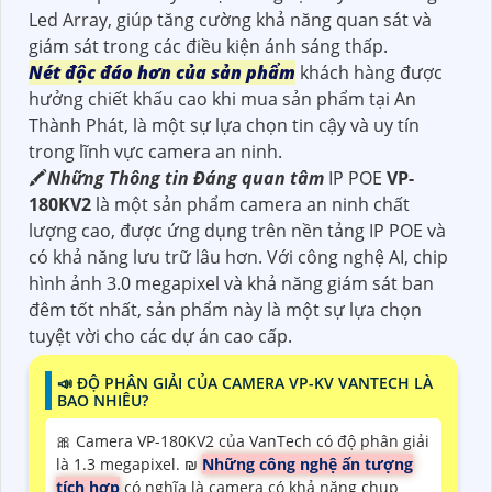
Led Array, giúp tăng cường khả năng quan sát và
giám sát trong các điều kiện ánh sáng thấp.
Nét độc đáo hơn của sản phẩm
khách hàng được
hưởng chiết khấu cao khi mua sản phẩm tại An
Thành Phát, là một sự lựa chọn tin cậy và uy tín
trong lĩnh vực camera an ninh.
🖍
Những Thông tin Đáng quan tâm
IP POE
VP-
180KV2
là một sản phẩm camera an ninh chất
lượng cao, được ứng dụng trên nền tảng IP POE và
có khả năng lưu trữ lâu hơn. Với công nghệ AI, chip
hình ảnh 3.0 megapixel và khả năng giám sát ban
đêm tốt nhất, sản phẩm này là một sự lựa chọn
tuyệt vời cho các dự án cao cấp.
📣 ĐỘ PHÂN GIẢI CỦA CAMERA VP-KV VANTECH LÀ
BAO NHIÊU?
🎀 Camera VP-180KV2 của VanTech có độ phân giải
là 1.3 megapixel. ₪
Những công nghệ ấn tượng
tích hợp
có nghĩa là camera có khả năng chụp