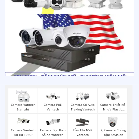
Camera PoE
Camera Vantech
Camera Có Auto
Camera Thiết Kế
Vantech
Starlight
Traking Vantech
Nhựa Plastic
Vantech
Bộ Camera Chống
Camera Vantech
Camera Đọc Biển
Đầu Ghi NVR
Trộm Kbvision
Full Hd 1080P
Số Xe Vantech
Vantech