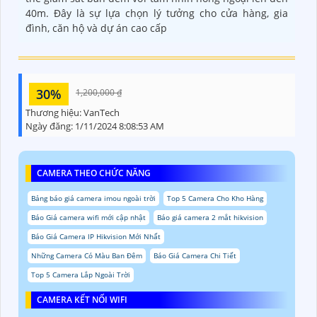
40m. Đây là sự lựa chọn lý tưởng cho cửa hàng, gia
đình, căn hộ và dự án cao cấp
30%
1,200,000 ₫
Thương hiệu:
VanTech
Ngày đăng:
1/11/2024 8:08:53 AM
CAMERA THEO CHỨC NĂNG
Bảng báo giá camera imou ngoài trời
Top 5 Camera Cho Kho Hàng
Báo Giá camera wifi mới cập nhật
Báo giá camera 2 mắt hikvision
Báo Giá Camera IP Hikvision Mới Nhất
Những Camera Có Màu Ban Đêm
Báo Giá Camera Chi Tiết
Top 5 Camera Lắp Ngoài Trời
CAMERA KẾT NỐI WIFI