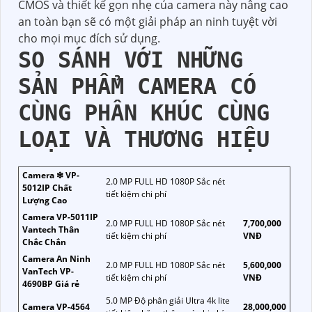
CMOS và thiết kế gọn nhẹ của camera này nâng cao
an toàn bạn sẽ có một giải pháp an ninh tuyệt vời
cho mọi mục đích sử dụng.
SO SÁNH VỚI NHỮNG
SẢN PHẨM CAMERA CÓ
CÙNG PHÂN KHÚC CÙNG
LOẠI VÀ THƯƠNG HIỆU
Camera ❇ VP-
2.0 MP FULL HD 1080P Sắc nét
5012IP Chất
tiết kiệm chi phí
Lượng Cao
Camera VP-5011IP
2.0 MP FULL HD 1080P Sắc nét
7,700,000
Vantech Thân
tiết kiệm chi phí
VNĐ
Chắc Chắn
Camera An Ninh
2.0 MP FULL HD 1080P Sắc nét
5,600,000
VanTech VP-
tiết kiệm chi phí
VNĐ
4690BP Giá rẻ
5.0 MP Độ phân giải Ultra 4k lite
Camera VP-4564
28,000,000