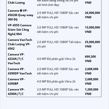
tiết kiệm băng thông và chi phí
Chất Lượng
VNĐ
với hình ảnh đẹp
Camera ❂ VP-
2.0 MP FULL HD 1080P Sắc nét
26,000,000
4562M Quay xoay
tiết kiệm chi phí
VNĐ
360 Độ
VP-4555 Camera
2.0 MP FULL HD 1080P Sắc nét
13,000,000
Giám Sát Công
tiết kiệm chi phí
VNĐ
Nghệ Mới
Camera VanTech
2.0 MP FULL HD 1080P Tiết kiệm
25,000,000
Chất Lượng VP-
chi phí
VNĐ
4562
Camera VP-
699,300
4224A|T|C
4.0 MP Độ phân giải Ultra 2k
VNĐ
VanTech
Camera VP-
2.0 MP FULL HD 1080P Sắc nét
2,688,000
4390DP VanTech
tiết kiệm chi phí
VNĐ
Camera VP-
2,688,000
4.0 MP Độ phân giải Ultra 2k
4390BP
VNĐ
Camera VP-
2.0 MP FULL HD 1080P Sắc nét
1,200,000
4200A|T|C
tiết kiệm chi phí
VNĐ