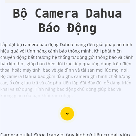
Bộ Camera Dahua
Báo Động
Lắp đặt bộ camera báo động Dahua mang đến giải pháp an ninh
hiệu quả với tính năng cảnh báo thông minh. Khi phát hiện
chuyển động bất thường hệ thống tự động gửi thông báo và cảnh
báo kịp thời, giúp bạn theo dõi trực tiếp qua ứng dụng trên điện
thoại hoặc máy tính, bảo vệ gia đình và tài sản mọi lúc mọi nơi.
Bộ camera Dahua bao gồm đầu ghi, camera ghi hình chất lượng
cao, ổ cứng lưu trữ và các phụ kiện lắp đặt đầy đủ, dễ dàng triển
khai và sử dụng. Tính năng báo động chủ động giúp bảo vệ
không gian của bạn khỏi xâm nhập.
Dạ chắc chắn, đây là tư vấn của tôi về Camera Dahua
Camera bullet được trang bị ống kính có tiêu cự dài, giúp
chính hãng giá rẻ và chất lượng: