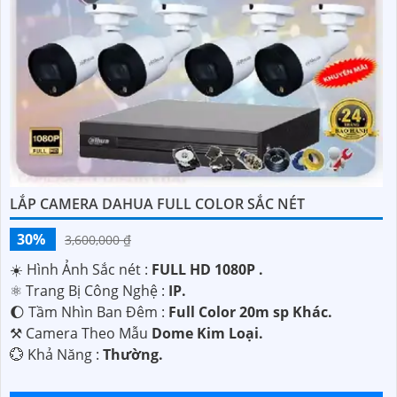
'
LẮP CAMERA DAHUA FULL COLOR SẮC NÉT
30%
3,600,000 ₫
☀️ Hình Ảnh Sắc nét :
FULL HD 1080P .
⚛️ Trang Bị Công Nghệ :
IP.
🌔 Tầm Nhìn Ban Đêm :
Full Color 20m sp Khác.
⚒ Camera Theo Mẫu
Dome Kim Loại.
️💮 Khả Năng :
Thường.