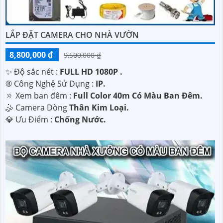
LẮP ĐẶT CAMERA CHO NHÀ VƯỜN
8,800,000 ₫
9,500,000 ₫
✨ Độ sắc nét :
FULL HD 1080P .
®️ Công Nghệ Sử Dụng :
IP.
🔅 Xem ban đêm :
Full Color 40m Có Màu Ban Đêm.
🤹 Camera Dòng
Thân Kim Loại.
️💎 Ưu Điểm :
Chống Nước.