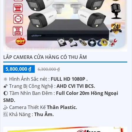
LẮP CAMERA CỬA HÀNG CÓ THU ÂM
5,800,000 ₫
6,300,000 ₫
🔆 Hình Ảnh Sắc nét :
FULL HD 1080P .
🌠 Trang Bị Công Nghệ :
AHD CVI TVI BCS.
🌔 Tầm Nhìn Ban Đêm :
Full Color 20m Hồng Ngoại
SMD.
🤹 Camera Thiết Kế
Thân Plastic.
️🆑 Khả Năng :
Thu Âm.