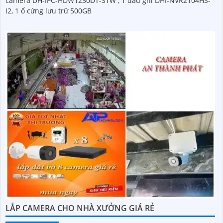
camera DH-IPC-HDW1230DT-STW , 1 đầu ghi DHI-NVR2104HS-
I2, 1 ổ cứng lưu trữ 500GB
LẮP CAMERA CHO NHÀ XƯỞNG GIÁ RẺ