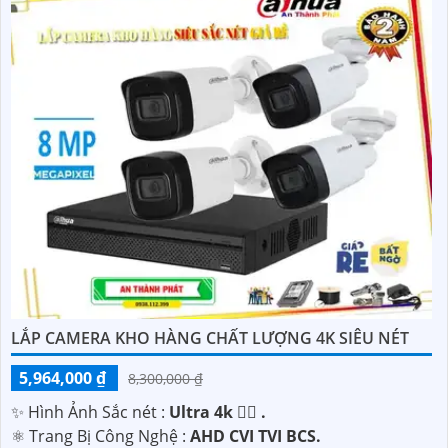
LẮP CAMERA KHO HÀNG CHẤT LƯỢNG 4K SIÊU NÉT
5,964,000 ₫
8,300,000 ₫
✨ Hình Ảnh Sắc nét :
Ultra 4k 👍🏾 .
⚛️ Trang Bị Công Nghệ :
AHD CVI TVI BCS.