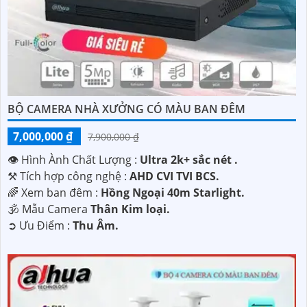
BỘ CAMERA NHÀ XƯỞNG CÓ MÀU BAN ĐÊM
7,000,000 ₫
7,900,000 ₫
👁 Hình Ành Chất Lượng :
Ultra 2k+ sắc nét .
⚒ Tích hợp công nghệ :
AHD CVI TVI BCS.
🌈 Xem ban đêm :
Hồng Ngoại 40m Starlight.
🕉️ Mẫu Camera
Thân Kim loại.
️➲ Ưu Điểm :
Thu Âm.