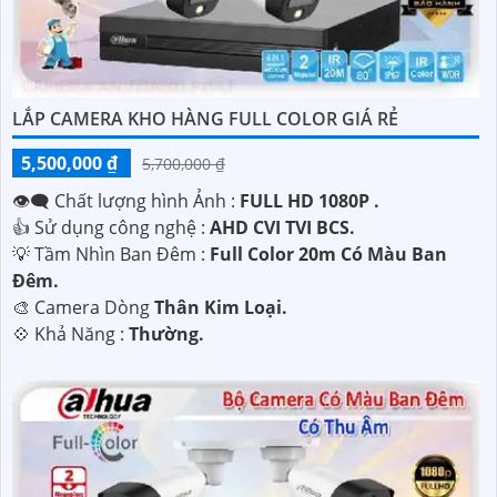
LẮP CAMERA KHO HÀNG FULL COLOR GIÁ RẺ
5,500,000 ₫
5,700,000 ₫
👁️‍🗨 Chất lượng hình Ảnh :
FULL HD 1080P .
👍 Sử dụng công nghệ :
AHD CVI TVI BCS.
💡 Tầm Nhìn Ban Đêm :
Full Color 20m Có Màu Ban
Đêm.
🎨 Camera Dòng
Thân Kim Loại.
️💠 Khả Năng :
Thường.