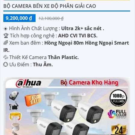
BỘ CAMERA BẾN XE ĐỘ PHÂN GIẢI CAO
9,200,000 ₫
12,100,000 ₫
☀️ Hình Ành Chất Lượng :
Ultra 2k+ sắc nét .
🏆 Tích hợp công nghệ :
AHD CVI TVI BCS.
🌈 Xem ban đêm :
Hồng Ngoại 80m Hồng Ngoại Smart
IR.
💦 Thiết Kế Camera
Thân Plastic.
️💮 Ưu Điểm :
Thu Âm.