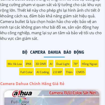
tăng cường phạm vi quan sát và lý tưởng cho các khu vực
1:
Camera Dahua là một thương hiệu nổi tiếng về sản
rộng lớn. Thiết kế này cho phép ghi lại hình ảnh chi tiết ở
phẩm an ninh và giám sát.⚒
2:
Để Hoàn toàn tin cậy mua
khoảng cách xa, đảm bảo khả năng giám sát hiệu quả.
Camera Dahua chính hãng, bạn nên mua từ các cửa hàng
Camera bullet là lựa chọn hoàn hảo cho việc bảo vệ an
uy tín hoặc các đại lý chính thức của Dahua.☄️
3:
Mức giá
ninh tại các không gian như bãi đỗ xe, sân vận động hay
của Camera Dahua có thể thay đổi tùy vào model và chức
khu công nghiệp, mang lại sự an tâm và bảo vệ tối ưu cho
năng của camera. Bạn nên tìm hiểu kỹ trước khi đầu tư.🎖️
khu vực cần giám sát.
4:
Chất lượng của Camera Dahua được đánh giá cao với
độ phân giải cao, tính năng thông minh và độ tin cậy.💖
5:
Nếu bạn muốn tìm camera Dahua giá rẻ, bạn có thể tham
BỘ CAMERA DAHUA BÁO ĐỘNG
khảo trên các website thương mại điện tử hoặc tại các cửa
hàng điện tử.
Mic Và Loa
IP66
3D DNR
AI
Dual Light
78°
Hồng Ngoại
Hy vọng rằng những thông tin trên sẽ giúp bạn chọn lựa
được Camera Dahua chính hãng, giá rẻ và chất lượng. Nếu
Full Color
AI Coding
2.0 MP
Thân
CMOS
bạn có thêm câu hỏi hoặc cần tư vấn thêm, đừng ngần
ngại để lại Cung cấp cho công trình biết.
Camera Dahua Chính Hãng Giá Rẻ