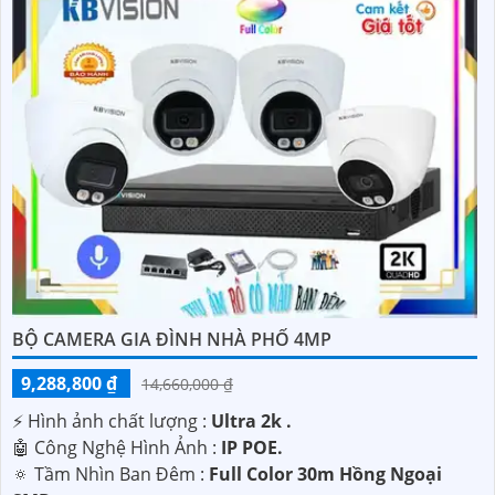
BỘ CAMERA GIA ĐÌNH NHÀ PHỐ 4MP
9,288,800 ₫
14,660,000 ₫
️⚡ Hình ảnh chất lượng :
Ultra 2k .
🤖️ Công Nghệ Hình Ảnh :
IP POE.
🔅 Tầm Nhìn Ban Đêm :
Full Color 30m Hồng Ngoại