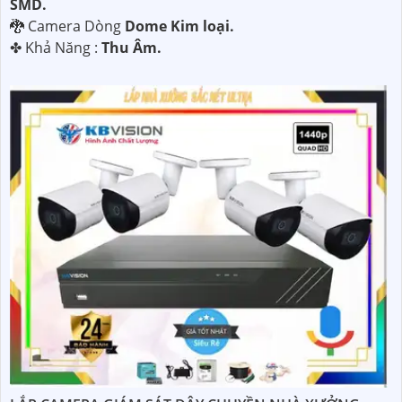
SMD.
🐉️ Camera Dòng
Dome Kim loại.
️✤ Khả Năng :
Thu Âm.