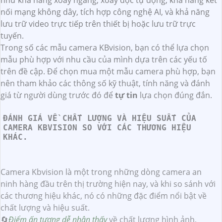
như khả năng xoay ngang, xoay dọc tự động, khả năng kết
nối mạng không dây, tích hợp công nghệ AI, và khả năng
lưu trữ video trực tiếp trên thiết bị hoặc lưu trữ trực
tuyến.
Trong số các mẫu camera KBvision, bạn có thể lựa chọn
mẫu phù hợp với nhu cầu của mình dựa trên các yếu tố
trên đề cập. Để chọn mua một mẫu camera phù hợp, bạn
nên tham khảo các thông số kỹ thuật, tính năng và đánh
giá từ người dùng trước đó để
tự tin
lựa chọn đúng đắn.
ĐÁNH GIÁ VỀ CHẤT LƯỢNG VÀ HIỆU SUẤT CỦA
CAMERA KBVISION SO VỚI CÁC THƯƠNG HIỆU
KHÁC.
Camera Kbvision là một trong những dòng camera an
ninh hàng đầu trên thị trường hiện nay, và khi so sánh với
các thương hiệu khác, nó có những đặc điểm nổi bật về
chất lượng và hiệu suất.
🔄
Điểm ấn tượng dễ nhận thấy
về chất lượng hình ảnh,