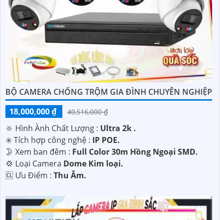
BỘ CAMERA CHỐNG TRỘM GIA ĐÌNH CHUYÊN NGHIỆP
18,000,000 ₫
40,516,000 ₫
🔆 Hình Ành Chất Lượng :
Ultra 2k .
✳️ Tích hợp công nghệ :
IP POE.
🌛 Xem ban đêm :
Full Color 30m Hồng Ngoại SMD.
💢 Loại Camera
Dome Kim loại.
️🆑 Ưu Điểm :
Thu Âm.