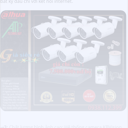
bất kỳ đâu chỉ với kết nối internet.
⇝
3:
Chất lượng hình ảnh cao: Hệ thống camera KBVision