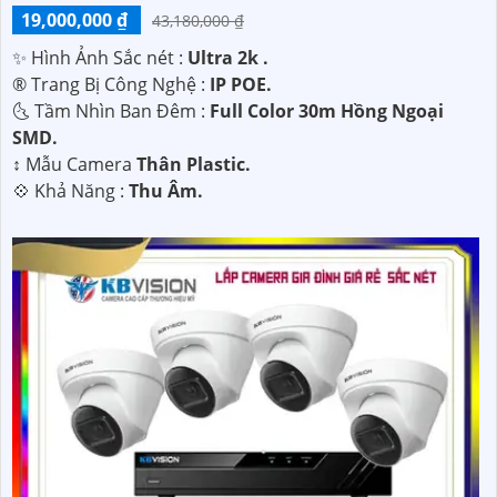
19,000,000 ₫
43,180,000 ₫
✨ Hình Ảnh Sắc nét :
Ultra 2k .
®️ Trang Bị Công Nghệ :
IP POE.
🌜 Tầm Nhìn Ban Đêm :
Full Color 30m Hồng Ngoại
SMD.
↕️ Mẫu Camera
Thân Plastic.
️💠 Khả Năng :
Thu Âm.