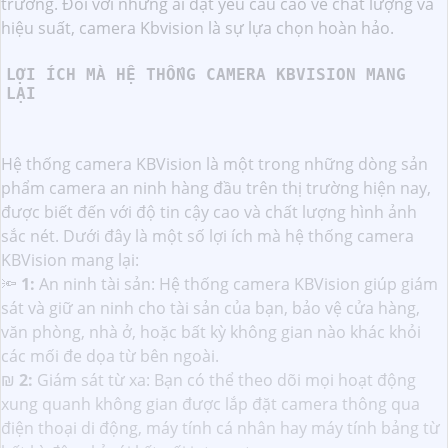
trường. Đối với những ai đặt yêu cầu cao về chất lượng và
hiệu suất, camera Kbvision là sự lựa chọn hoàn hảo.
LỢI ÍCH MÀ HỆ THỐNG CAMERA KBVISION MANG
LẠI
Hệ thống camera KBVision là một trong những dòng sản
phẩm camera an ninh hàng đầu trên thị trường hiện nay,
được biết đến với độ tin cậy cao và chất lượng hình ảnh
sắc nét. Dưới đây là một số lợi ích mà hệ thống camera
KBVision mang lại:
🔦
1:
An ninh tài sản: Hệ thống camera KBVision giúp giám
sát và giữ an ninh cho tài sản của bạn, bảo vệ cửa hàng,
văn phòng, nhà ở, hoặc bất kỳ không gian nào khác khỏi
các mối đe dọa từ bên ngoài.
₪
2:
Giám sát từ xa: Bạn có thể theo dõi mọi hoạt động
xung quanh không gian được lắp đặt camera thông qua
điện thoại di động, máy tính cá nhân hay máy tính bảng từ