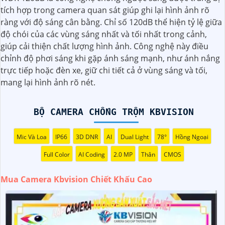
với chiết khấu hấp dẫn? Hãy đến với chúng tôi để nhận ưu
tích hợp trong camera quan sát giúp ghi lại hình ảnh rõ
đãi đặc biệt và được tư vấn về giải pháp chính xác nhất
ràng với độ sáng cân bằng. Chỉ số 120dB thể hiện tỷ lệ giữa
cho nhu cầu an ninh của bạn!"
độ chói của các vùng sáng nhất và tối nhất trong cảnh,
️🏅️
2:
"Bạn muốn mua Camera Kbvision với giá ưu đãi và
giúp cải thiện chất lượng hình ảnh. Công nghệ này điều
giải pháp phù hợp? Liên hệ ngay với chúng tôi để được hỗ
chỉnh độ phơi sáng khi gặp ánh sáng mạnh, như ánh nắng
trợ tốt nhất từ đội ngũ chuyên gia có kinh nghiệm!"
trực tiếp hoặc đèn xe, giữ chi tiết cả ở vùng sáng và tối,
️🥈
3:
"Chúng tôi cam kết cung cấp Camera Kbvision chính
mang lại hình ảnh rõ nét.
hãng với chiết khấu cao nhất trên thị trường. Hãy đến với
chúng tôi để trải nghiệm dịch vụ tốt nhất và nhận được sự
tư vấn chuyên nghiệp về giải pháp an ninh cần thiết!"
BỘ CAMERA CHỐNG TRỘM KBVISION
Hy vọng những câu giới thiệu trên sẽ giúp bạn thành công
trong việc tiếp cận khách hàng và tăng cơ hội bán hàng
Mic Và Loa
IP66
3D DNR
AI
Dual Light
78°
Hồng Ngoại
của bạn. Nếu có bất kỳ yêu cầu hay câu hỏi nào khác, bạn
Full Color
AI Coding
2.0 MP
Thân
CMOS
có thể chia sẻ để tôi hỗ trợ bạn tốt hơn!
Mua Camera Kbvision Chiết Khấu Cao