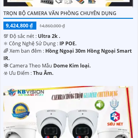
TRỌN BỘ CAMERA VĂN PHÒNG CHUYÊN DỤNG
9,424,800 ₫
14,860,000 ₫
💯 Độ sắc nét :
Ultra 2k .
⚛️ Công Nghệ Sử Dụng :
IP POE.
🌈 Xem ban đêm :
Hồng Ngoại 30m Hồng Ngoại Smart
IR.
🕸️ Camera Theo Mẫu
Dome Kim loại.
️☣️ Ưu Điểm :
Thu Âm.