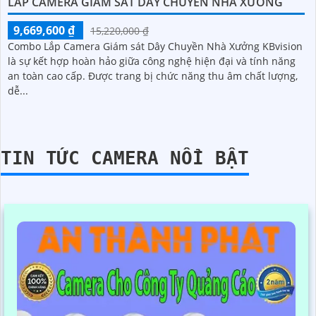
LẮP CAMERA GIÁM SÁT DÂY CHUYỀN NHÀ XƯỞNG
9,669,600 ₫
15,220,000 ₫
Combo Lắp Camera Giám sát Dây Chuyền Nhà Xưởng KBvision
là sự kết hợp hoàn hảo giữa công nghệ hiện đại và tính năng
an toàn cao cấp. Được trang bị chức năng thu âm chất lượng,
dễ...
TIN TỨC CAMERA NỔI BẬT