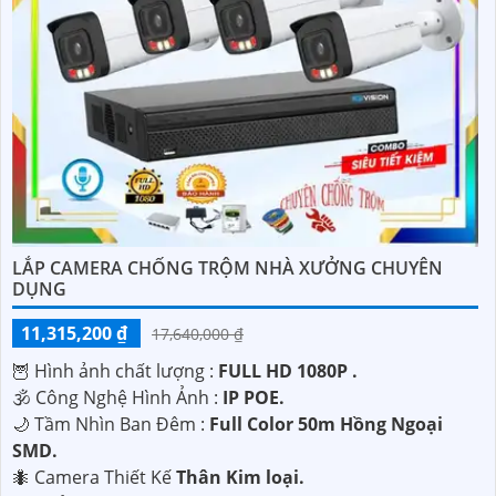
LẮP CAMERA CHỐNG TRỘM NHÀ XƯỞNG CHUYÊN
DỤNG
11,315,200 ₫
17,640,000 ₫
🦉 Hình ảnh chất lượng :
FULL HD 1080P .
🕉️ Công Nghệ Hình Ảnh :
IP POE.
🌙 Tầm Nhìn Ban Đêm :
Full Color 50m Hồng Ngoại
SMD.
🐜 Camera Thiết Kế
Thân Kim loại.