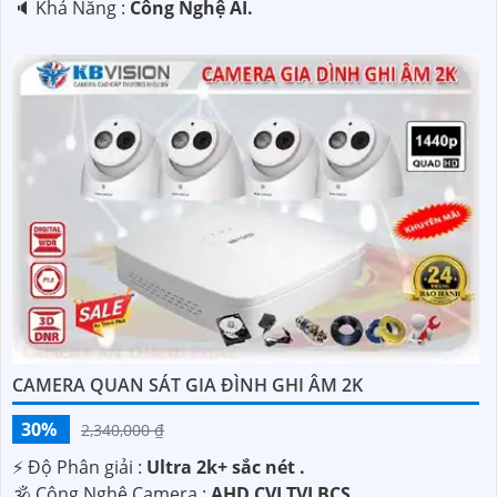
️🔈 Khả Năng :
Công Nghệ AI.
CAMERA QUAN SÁT GIA ĐÌNH GHI ÂM 2K
30%
2,340,000 ₫
️⚡ Độ Phân giải :
Ultra 2k+ sắc nét .
🕉️ Công Nghệ Camera :
AHD CVI TVI BCS.