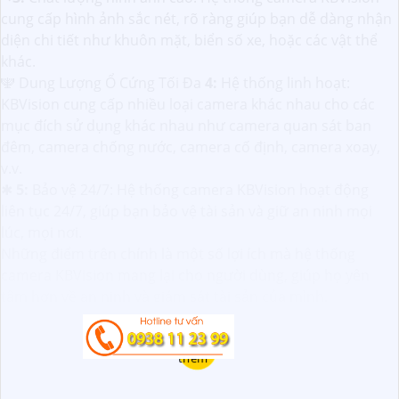
cung cấp hình ảnh sắc nét, rõ ràng giúp bạn dễ dàng nhận
diện chi tiết như khuôn mặt, biển số xe, hoặc các vật thể
khác.
🕎 Dung Lượng Ổ Cứng Tối Đa
4:
Hệ thống linh hoạt:
KBVision cung cấp nhiều loại camera khác nhau cho các
mục đích sử dụng khác nhau như camera quan sát ban
đêm, camera chống nước, camera cố định, camera xoay,
v.v.
✱
5:
Bảo vệ 24/7: Hệ thống camera KBVision hoạt động
liên tục 24/7, giúp bạn bảo vệ tài sản và giữ an ninh mọi
lúc, mọi nơi.
Những điểm trên chính là một số lợi ích mà hệ thống
camera KBVision mang lại cho người dùng, giúp họ yên
tâm hơn về an ninh và giám sát tài sản của mình.
Xem
thêm