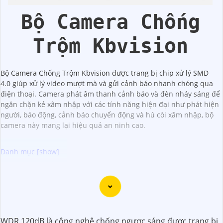
Bộ Camera Chống
Trộm Kbvision
Bộ Camera Chống Trộm Kbvision được trang bị chip xử lý SMD
4.0 giúp xử lý video mượt mà và gửi cảnh báo nhanh chóng qua
điện thoại. Camera phát âm thanh cảnh báo và đèn nháy sáng để
ngăn chặn kẻ xâm nhập với các tính năng hiện đại như phát hiện
người, báo động, cảnh báo chuyển động và hú còi xâm nhập, bộ
camera này mang lại hiệu quả an ninh cao.
Chào bạn, dưới đây là một số câu giới thiệu cho việc mua
Camera Kbvision với chiết khấu cao và giải pháp phù hợp
trong ngữ cảnh của một đại lý công nghệ:
🛃
1:
"Chào anh/chị! Bạn đang tìm kiếm Camera Kbvision
WDR 120dB là công nghệ chống ngược sáng được trang bị