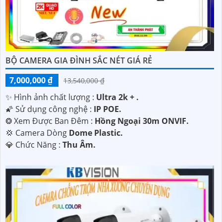
BỘ CAMERA GIA ĐÌNH SẮC NÉT GIÁ RẺ
7,000,000 ₫
13,540,000 ₫
✨ Hình ảnh chất lượng :
Ultra 2k + .
🌠 Sử dụng công nghệ :
IP POE.
❂ Xem Được Ban Đêm :
Hồng Ngoại 30m ONVIF.
💢 Camera Dòng
Dome Plastic.
️💎 Chức Năng :
Thu Âm.