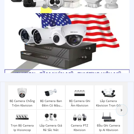
Bộ Camera Chống
Bộ Camera Ban
Bộ Camera Ghi
Lắp Camera
Trộm Kbvision
Đêm Có Màu
Âm Kbvision
Kbvision Trọn Gói
Kbvision
Trọn Bộ Camera
Lắp Camera Giá
Camera PTZ
Đầu Ghi Camera
Ip Visioncop
Rẻ Sắc Nét
Kbvision
Ip AI Kbvision