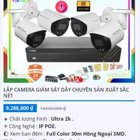
'
LẮP CAMERA GIÁM SÁT DÂY CHUYỀN SẢN XUẤT SẮC
NÉT
9,288,800 ₫
14,660,000 ₫
☀️ Chất lượng hình :
Ultra 2k .
⚜️ Công Nghệ :
IP POE.
🌔 Xem ban đêm :
Full Color 30m Hồng Ngoại SMD.