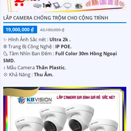
LẮP CAMERA CHỐNG TRỘM CHO CỘNG TRÌNH
19,000,000 ₫
43,180,000 ₫
✨ Hình Ảnh Sắc nét :
Ultra 2k .
®️ Trang Bị Công Nghệ :
IP POE.
🌜 Tầm Nhìn Ban Đêm :
Full Color 30m Hồng Ngoại
SMD.
↕️ Mẫu Camera
Thân Plastic.
️💠 Khả Năng :
Thu Âm.