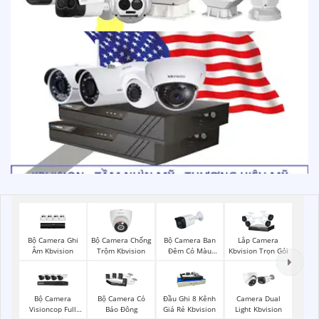
Bộ Camera Ghi
Bộ Camera Chống
Bộ Camera Ban
Lắp Camera
Âm Kbvision
Trộm Kbvision
Đêm Có Màu
Kbvision Trọn Gói
Kbvision
Bộ Camera
Bộ Camera Có
Đầu Ghi 8 Kênh
Camera Dual
Visioncop Full
Báo Đông
Giá Rẻ Kbvision
Light Kbvision