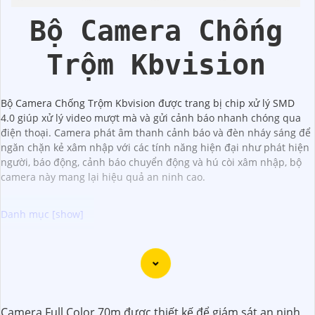
Color
Bộ Camera Chống
Trộm Kbvision
Bộ Camera Chống Trộm Kbvision được trang bị chip xử lý SMD
4.0 giúp xử lý video mượt mà và gửi cảnh báo nhanh chóng qua
điện thoại. Camera phát âm thanh cảnh báo và đèn nháy sáng để
ngăn chặn kẻ xâm nhập với các tính năng hiện đại như phát hiện
người, báo động, cảnh báo chuyển động và hú còi xâm nhập, bộ
camera này mang lại hiệu quả an ninh cao.
Chào bạn, dưới đây là một số câu giới thiệu cho việc mua
Camera Kbvision với chiết khấu cao và giải pháp phù hợp
trong ngữ cảnh của một đại lý công nghệ:
🛃
1:
"Chào anh/chị! Bạn đang tìm kiếm Camera Kbvision
Camera Full Color 70m được thiết kế để giám sát an ninh