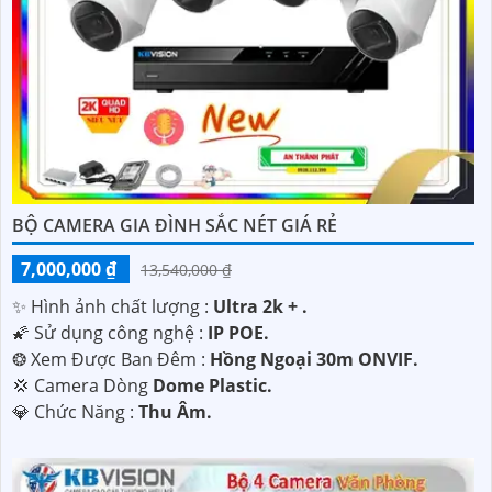
BỘ CAMERA GIA ĐÌNH SẮC NÉT GIÁ RẺ
7,000,000 ₫
13,540,000 ₫
✨ Hình ảnh chất lượng :
Ultra 2k + .
🌠 Sử dụng công nghệ :
IP POE.
❂ Xem Được Ban Đêm :
Hồng Ngoại 30m ONVIF.
💢 Camera Dòng
Dome Plastic.
️💎 Chức Năng :
Thu Âm.