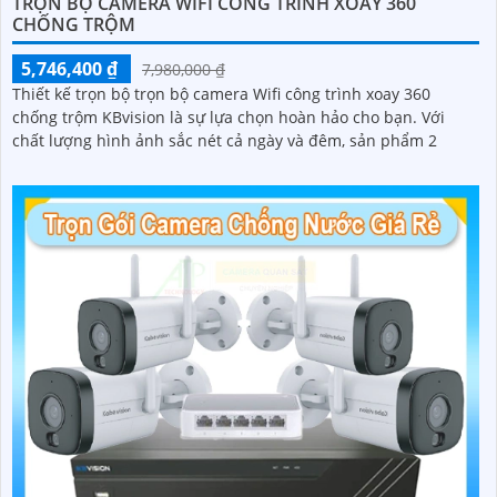
TRỌN BỘ CAMERA WIFI CÔNG TRÌNH XOAY 360
CHỐNG TRỘM
5,746,400 ₫
7,980,000 ₫
Thiết kế trọn bộ trọn bộ camera Wifi công trình xoay 360
chống trộm KBvision là sự lựa chọn hoàn hảo cho bạn. Với
chất lượng hình ảnh sắc nét cả ngày và đêm, sản phẩm 2