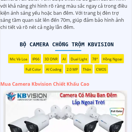
với chiết khấu hấp dẫn? Hãy đến với chúng tôi để nhận ưu
với khả năng ghi hình rõ ràng màu sắc ngay cả trong điều
đãi đặc biệt và được tư vấn về giải pháp chính xác nhất
kiện ánh sáng yếu hoặc ban đêm. Với trang bị đèn trợ
cho nhu cầu an ninh của bạn!"
sáng tầm quan sát lên đến 70m, giúp đảm bảo hình ảnh
️🏅️
2:
"Bạn muốn mua Camera Kbvision với giá ưu đãi và
chi tiết và rõ nét cả ngày lẫn đêm.
giải pháp phù hợp? Liên hệ ngay với chúng tôi để được hỗ
trợ tốt nhất từ đội ngũ chuyên gia có kinh nghiệm!"
️🥈
3:
"Chúng tôi cam kết cung cấp Camera Kbvision chính
BỘ CAMERA CHỐNG TRỘM KBVISION
hãng với chiết khấu cao nhất trên thị trường. Hãy đến với
chúng tôi để trải nghiệm dịch vụ tốt nhất và nhận được sự
Mic Và Loa
IP66
3D DNR
AI
Dual Light
78°
Hồng Ngoại
tư vấn chuyên nghiệp về giải pháp an ninh cần thiết!"
Full Color
AI Coding
2.0 MP
Thân
CMOS
Hy vọng những câu giới thiệu trên sẽ giúp bạn thành công
trong việc tiếp cận khách hàng và tăng cơ hội bán hàng
Mua Camera Kbvision Chiết Khấu Cao
của bạn. Nếu có bất kỳ yêu cầu hay câu hỏi nào khác, bạn
có thể chia sẻ để tôi hỗ trợ bạn tốt hơn!