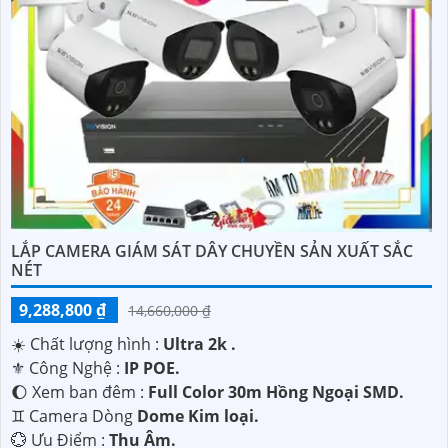
LẮP CAMERA GIÁM SÁT DÂY CHUYỀN SẢN XUẤT SẮC
NÉT
9,288,800 ₫
14,660,000 ₫
☀️ Chất lượng hình :
Ultra 2k .
⚜️ Công Nghệ :
IP POE.
🌔 Xem ban đêm :
Full Color 30m Hồng Ngoại SMD.
♊ Camera Dòng
Dome Kim loại.
️💮 Ưu Điểm :
Thu Âm.