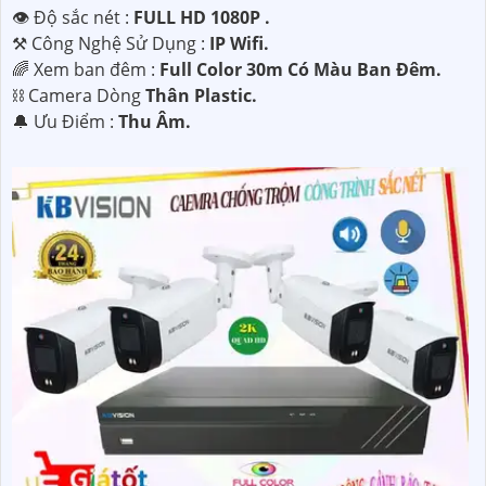
👁 Độ sắc nét :
FULL HD 1080P .
⚒ Công Nghệ Sử Dụng :
IP Wifi.
🌈 Xem ban đêm :
Full Color 30m Có Màu Ban Ðêm.
⛓ Camera Dòng
Thân Plastic.
️🔔 Ưu Điểm :
Thu Âm.