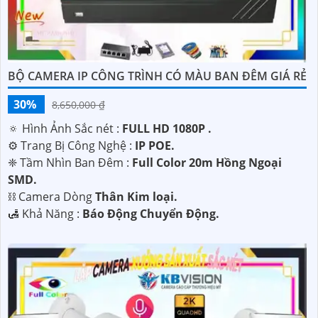
BỘ CAMERA IP CÔNG TRÌNH CÓ MÀU BAN ĐÊM GIÁ RẺ
30%
8,650,000 ₫
🔅 Hình Ảnh Sắc nét :
FULL HD 1080P .
⚙ Trang Bị Công Nghệ :
IP POE.
❈ Tầm Nhìn Ban Đêm :
Full Color 20m Hồng Ngoại
SMD.
⛓ Camera Dòng
Thân Kim loại.
️🛃 Khả Năng :
Báo Động Chuyển Động.