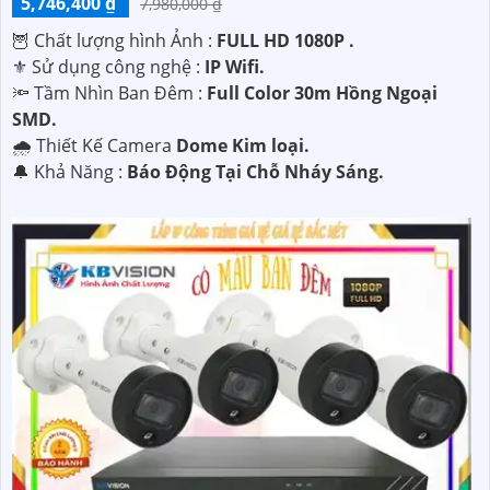
5,746,400 ₫
7,980,000 ₫
🦉 Chất lượng hình Ảnh :
FULL HD 1080P .
⚜️ Sử dụng công nghệ :
IP Wifi.
🔦 Tầm Nhìn Ban Đêm :
Full Color 30m Hồng Ngoại
SMD.
🌧️ Thiết Kế Camera
Dome Kim loại.
️🔔 Khả Năng :
Báo Động Tại Chỗ Nháy Sáng.