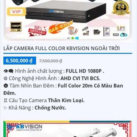
'
LẮP CAMERA FULL COLOR KBVISION NGOÀI TRỜI
6,500,000 ₫
7,500,000 ₫
👁️‍🗨 Hình ảnh chất lượng :
FULL HD 1080P .
⚙ Công Nghệ Hình Ảnh :
AHD CVI TVI BCS.
🌚 Tầm Nhìn Ban Đêm :
Full Color 20m Có Màu Ban
Đêm.
♊ Cấu Tạo Camera
Thân Kim Loại.
️✨ Khả Năng :
Chống Nước.