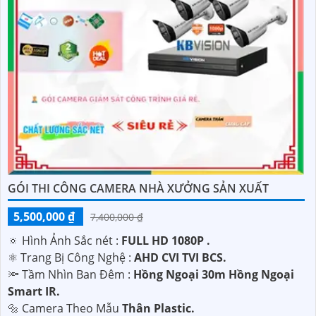
GÓI THI CÔNG CAMERA NHÀ XƯỞNG SẢN XUẤT
5,500,000 ₫
7,400,000 ₫
🔅 Hình Ảnh Sắc nét :
FULL HD 1080P .
⚛️ Trang Bị Công Nghệ :
AHD CVI TVI BCS.
🔦 Tầm Nhìn Ban Đêm :
Hồng Ngoại 30m Hồng Ngoại
Smart IR.
🔩 Camera Theo Mẫu
Thân Plastic.